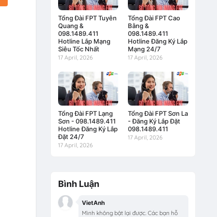
Tổng Đài FPT Tuyên
Tổng Đài FPT Cao
Quang &
Bằng &
098.1489.411
098.1489.411
Hotline Lắp Mạng
Hotline Đăng Ký Lắp
Siêu Tốc Nhất
Mạng 24/7
17 April, 2026
17 April, 2026
Tổng Đài FPT Lạng
Tổng Đài FPT Sơn La
Sơn - 098.1489.411
- Đăng Ký Lắp Đặt
Hotline Đăng Ký Lắp
098.1489.411
Đặt 24/7
17 April, 2026
17 April, 2026
Bình Luận
VietAnh
Mình không bật lại được. Các bạn hỗ