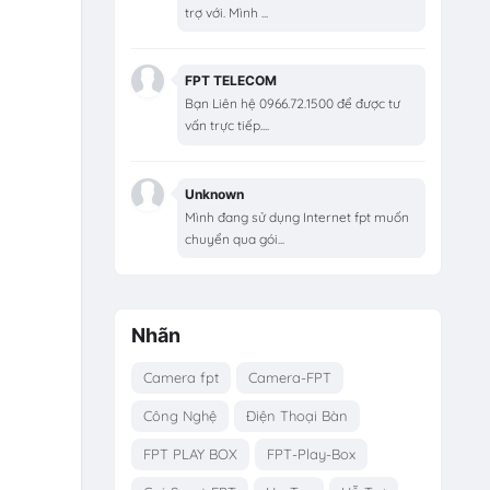
trợ với. Mình ...
FPT TELECOM
Bạn Liên hệ 0966.72.1500 để được tư
vấn trực tiếp....
Unknown
Mình đang sử dụng Internet fpt muốn
chuyển qua gói...
Nhãn
Camera fpt
Camera-FPT
Công Nghệ
Điện Thoại Bàn
FPT PLAY BOX
FPT-Play-Box