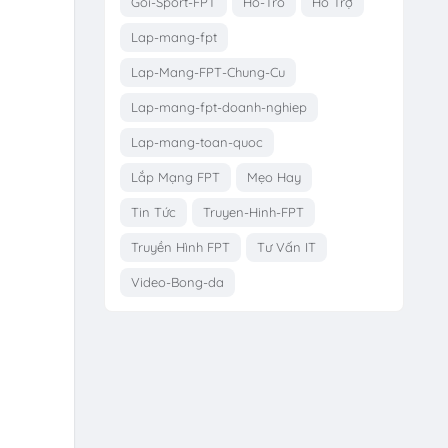
Goi-Sport-FPT
Ho-Tro
Hỗ Trợ
Lap-mang-fpt
Lap-Mang-FPT-Chung-Cu
Lap-mang-fpt-doanh-nghiep
Lap-mang-toan-quoc
Lắp Mạng FPT
Mẹo Hay
Tin Tức
Truyen-Hinh-FPT
Truyền Hình FPT
Tư Vấn IT
Video-Bong-da