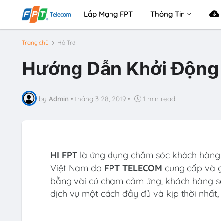
Lắp Mạng FPT
Thông Tin
Trang chủ
Hỗ Trợ
Hướng Dẫn Khởi Động 
by
Admin
•
tháng 3 28, 2019
•
1 min read
HI FPT
là ứng dụng chăm sóc khách hàng In
Việt Nam do
FPT TELECOM
cung cấp và g
bằng vài cú chạm cảm ứng, khách hàng sẽ đ
dịch vụ một cách đầy đủ và kịp thời nhất, 