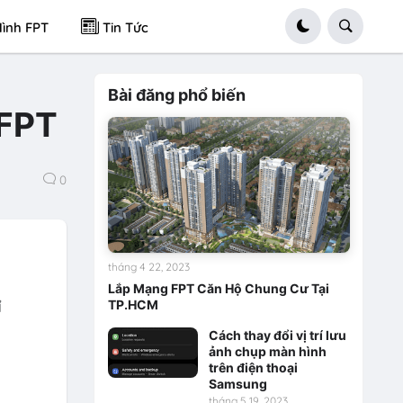
ình FPT
Tin Tức
Bài đăng phổ biến
 FPT
0
tháng 4 22, 2023
Lắp Mạng FPT Căn Hộ Chung Cư Tại
ỉ
TP.HCM
Cách thay đổi vị trí lưu
ảnh chụp màn hình
trên điện thoại
Samsung
tháng 5 19, 2023