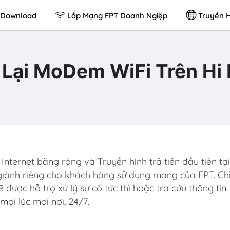
Download
Lắp Mạng FPT Doanh Ngiệp
Truyền H
Lại MoDem WiFi Trên Hi
ternet băng rộng và Truyền hình trả tiền đầu tiên tại
iành riêng cho khách hàng sử dụng mạng của FPT. Ch
ược hỗ trợ xử lý sự cố tức thì hoặc tra cứu thông tin
mọi lúc mọi nơi, 24/7.