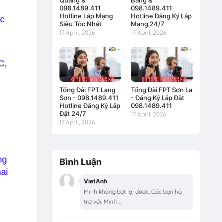
Quang &
Bằng &
098.1489.411
098.1489.411
Hotline Lắp Mạng
Hotline Đăng Ký Lắp
c
Siêu Tốc Nhất
Mạng 24/7
17 April, 2026
17 April, 2026
C,
Tổng Đài FPT Lạng
Tổng Đài FPT Sơn La
Sơn - 098.1489.411
- Đăng Ký Lắp Đặt
Hotline Đăng Ký Lắp
098.1489.411
Đặt 24/7
17 April, 2026
17 April, 2026
ng
Bình Luận
ai
VietAnh
Mình không bật lại được. Các bạn hỗ
trợ với. Mình ...