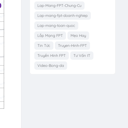
Lap-Mang-FPT-Chung-Cu
Lap-mang-fpt-doanh-nghiep
Lap-mang-toan-quoc
Lắp Mạng FPT
Mẹo Hay
Tin Tức
Truyen-Hinh-FPT
Truyền Hình FPT
Tư Vấn IT
Video-Bong-da