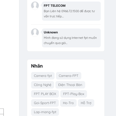
FPT TELECOM
Bạn Liên hệ 0966.72.1500 để được tư
vấn trực tiếp....
Unknown
Mình đang sử dụng Internet fpt muốn
chuyển qua gói...
Nhãn
Camera fpt
Camera-FPT
Công Nghệ
Điện Thoại Bàn
FPT PLAY BOX
FPT-Play-Box
Goi-Sport-FPT
Ho-Tro
Hỗ Trợ
Lap-mang-fpt