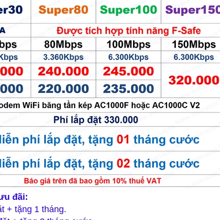
ưu đãi:
t + tặng 1 tháng.