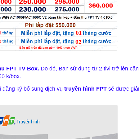
hu FPT TV Box.
Do đó, Bạn sử dụng từ 2 tivi trở lên cần
50 k/box.
i đăng ký bổ sung dịch vụ
truyền hình FPT
sẽ được gi