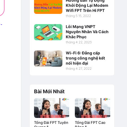
Hướng dẫn Tự Động
Khởi Động Lại Modem
Wifi FPT Trên Hi FPT
tháng 5 15, 2022
-
Lỗi Mạng VNPT
Nguyên Nhân Và Cách
Khắc Phục
tháng 4 22, 2023
Wi-Fi 6: Đẳng cấp
trong công nghệ kết
nối hiện đại
tháng 4 27, 2022
Bài Mới Nhất
Tổng Đài FPT Tuyên
Tổng Đài FPT Cao