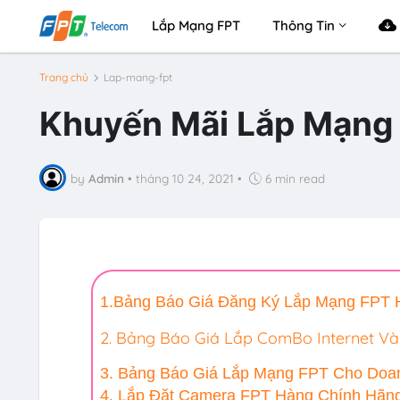
Lắp Mạng FPT
Thông Tin
Trang chủ
Lap-mang-fpt
Khuyến Mãi Lắp Mạng 
by
Admin
•
tháng 10 24, 2021
•
6 min read
1.Bảng Báo Giá Đăng Ký Lắp Mạng FPT 
2. Bảng Báo Giá Lắp ComBo Internet Và
3. Bảng Báo Giá Lắp Mạng FPT Cho Doa
4. Lắp Đặt Camera FPT Hàng Chính Hãng