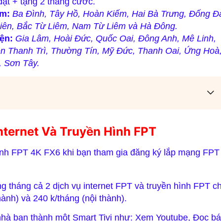
đặt + tặng 2 tháng cước.
ồm:
Ba Đình, Tây Hồ, Hoàn Kiếm, Hai Bà Trưng, Đống Đ
iên, Bắc Từ Liêm, Nam Từ Liêm và Hà Đông.
ện:
Gia Lâm, Hoài Đức, Quốc Oai, Đông Anh, Mê Linh,
 Thanh Trì, Thường Tín, Mỹ Đức, Thanh Oai, Ứng Hoà
, Sơn Tây.
nternet Và Truyền Hình FPT
inh FPT 4K FX6 khi bạn tham gia đăng ký lắp mạng FPT
 tháng cả 2 dịch vụ internet FPT và truyền hình FPT c
hành) và 240 k/tháng (nội thành).
nhà bạn thành một Smart Tivi như: Xem Youtube, Đọc b