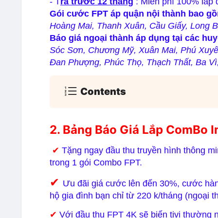
- T
rả trước 12 tháng
: Miễn phí 100% lắp 
Gói cước FPT áp quận nội thành bao g
Hoàng Mai, Thanh Xuân, Cầu Giấy, Long B
Báo giá ngoại thành áp dụng tại các huy
Sóc Sơn, Chương Mỹ, Xuân Mai, Phú Xuyên
Đan Phượng, Phúc Thọ, Thạch Thất, Ba Vì
Contents
2. Bảng Báo Giá Lắp ComBo I
✔
Tặng ngay đầu thu truyền hình thông m
trong 1 gói Combo FPT.
✔
Ưu đãi giá cước lên đến 30%, cước hàng
hộ gia đình bạn chỉ từ 220 k/tháng (ngoại t
✔
Với đầu thu FPT 4K sẽ biến tivi thường 