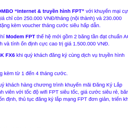
MBO “Internet & truyền hình FPT”
với khuyến mại cự
giá chỉ còn 250.000 VNĐ/tháng (nội thành) và 230.000
tặng kèm voucher tháng cước siêu hấp dẫn.
phí
Modem FPT
thế hệ mới gồm 2 băng tần đạt chuẩn A
h và tính ổn định cực cao trị giá 1.500.000 VNĐ.
4K FX6
khi quý khách đăng ký cùng dịch vụ truyền hình
ng kèm từ 1 đến 4 tháng cước.
quý khách hàng chương trình khuyến mãi Đăng Ký Lắp
 viên với tốc độ wifi FPT siêu tốc, giá cước siêu rẻ, bă
ổn định, thủ tục đăng ký lắp mạng FPT đơn giản, triển kh