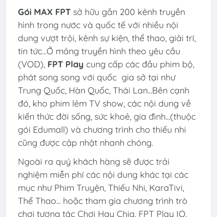
Gói MAX FPT
sở hữu gần 200 kênh truyền
hình trong nước và quốc tế với nhiều nội
dung vượt trội, kênh sự kiện, thể thao, giải trí,
tin tức...Ở mảng truyền hình theo yêu cầu
(VOD),
FPT Play
cung cấp các đầu phim bộ,
phát song song với quốc gia sở tại như
Trung Quốc, Hàn Quốc, Thái Lan...Bên cạnh
đó, kho phim lẻm TV show, các nội dung về
kiến thức đời sống, sức khoẻ, gia đình...(thuộc
gói Edumall) và chương trình cho thiếu nhi
cũng được cập nhật nhanh chóng.
Ngoài ra quý khách hàng sẽ được trải
nghiệm miễn phí các nội dung khác tại các
mục như Phim Truyện, Thiếu Nhi, KaraTivi,
Thể Thao... hoặc tham gia chương trình trò
chơi tương tác Chơi Hay Chia, FPT Play IQ.