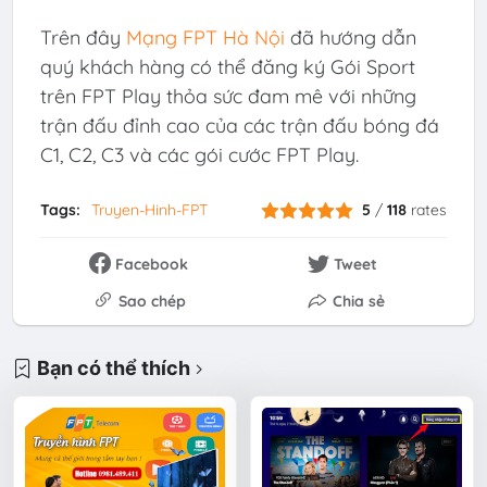
Trên đây
Mạng FPT Hà Nội
đã hướng dẫn
quý khách hàng có thể đăng ký Gói Sport
trên FPT Play thỏa sức đam mê với những
trận đấu đỉnh cao của các trận đấu bóng đá
C1, C2, C3 và các gói cước FPT Play.
Tags:
Truyen-Hinh-FPT
5
/
118
rates
Facebook
Tweet
Sao chép
Chia sẻ
Bạn có thể thích