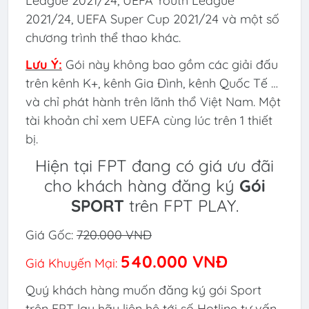
League 2021/24, UEFA Youth League
2021/24, UEFA Super Cup 2021/24 và một số
chương trình thể thao khác.
Lưu Ý:
Gói này không bao gồm các giải đấu
trên kênh K+, kênh Gia Đình, kênh Quốc Tế …
và chỉ phát hành trên lãnh thổ Việt Nam. Một
tài khoản chỉ xem UEFA cùng lúc trên 1 thiết
bị.
Hiện tại FPT đang có giá ưu đãi
cho khách hàng đăng ký
Gói
SPORT
trên FPT PLAY.
Giá Gốc:
720.000 VNĐ
540.000 VNĐ
Giá Khuyến Mại:
Quý khách hàng muốn đăng ký gói Sport
trên FPT lay hãy liên hệ tới số Hotline tư vấn