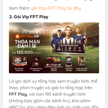
Xem thêm:
gói Max FPT Play tại đây
3. Gói Vip FPT Play
Là gói dịch vụ tổng hợp xem truyền hình, thể
thao, phim truyện và giải trí tổng hợp trên
FPT Play
, với hơn 190 kênh truyền hình
(không bao gồm các kênh K+), kho phim
HBO Go, kho phim điện ảnh và chiếu rạp đặc