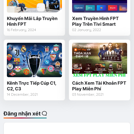
Khuyến Mãi Lắp Truyền
Xem Truyền Hình FPT
Hình FPT
Play Trên Tivi Smart
16 February, 2024
02 January, 2022
Kênh Trực Tiếp Cúp C1,
Cách Xem Tài Khoản FPT
C2, C3
Play Miễn Phí
14 December, 2021
03 November, 2021
Đăng nhận xét