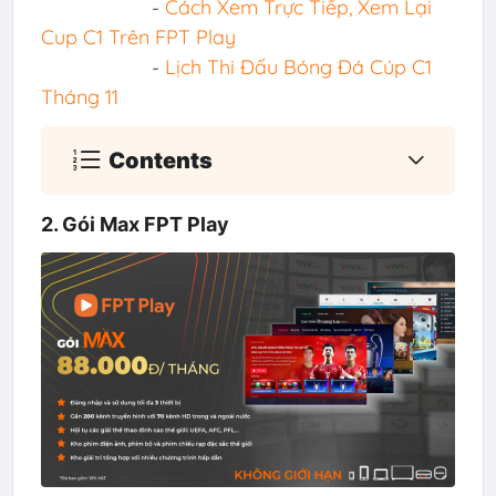
-
Cách Xem Trực Tiếp, Xem Lại
Cup C1 Trên FPT Play
-
Lịch Thi Đấu Bóng Đá Cúp C1
Tháng 11
Contents
2. Gói Max FPT Play