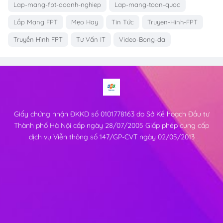
Lap-mang-fpt-doanh-nghiep
Lap-mang-toan-quoc
Lắp Mạng FPT
Mẹo Hay
Tin Tức
Truyen-Hinh-FPT
Truyền Hình FPT
Tư Vấn IT
Video-Bong-da
Giấy chứng nhận ĐKKD số 0101778163 do Sở Kế hoạch Đầu tư
Thành phố Hà Nội cấp ngày 28/07/2005 Giấp phép cung cấp
dịch vụ Viễn thông số 147/GP-CVT ngày 02/05/2013