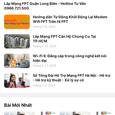
Lắp Mạng FPT Quận Long Biên - Hotline Tư Vấn
0966.721.500
Hướng dẫn Tự Động Khởi Động Lại Modem
Wifi FPT Trên Hi FPT
tháng 5 15, 2022
Lắp Mạng FPT Căn Hộ Chung Cư Tại
TP.HCM
tháng 4 22, 2023
Wi-Fi 6: Đẳng cấp trong công nghệ kết nối
hiện đại
tháng 4 27, 2022
Số Tổng Đài Hỗ Trợ Mạng FPT Hà Nội - Hỗ trợ
- Hỗ trợ kỹ thuật - Xử lý sự cố
tháng 7 21, 2023
Bài Mới Nhất