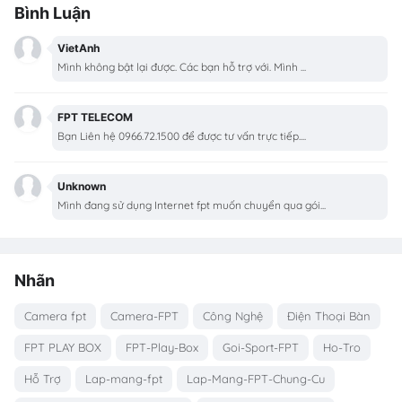
Bình Luận
VietAnh
Mình không bật lại được. Các bạn hỗ trợ với. Mình ...
FPT TELECOM
Bạn Liên hệ 0966.72.1500 để được tư vấn trực tiếp....
Unknown
Mình đang sử dụng Internet fpt muốn chuyển qua gói...
Nhãn
Camera fpt
Camera-FPT
Công Nghệ
Điện Thoại Bàn
FPT PLAY BOX
FPT-Play-Box
Goi-Sport-FPT
Ho-Tro
Hỗ Trợ
Lap-mang-fpt
Lap-Mang-FPT-Chung-Cu