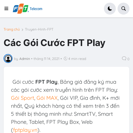
Trang chủ
Truyen-Hinh-FPT
Các Gói Cước FPT Play
by
Admin
•
tháng 11 14, 2021
•
4 min read
0
Gói cước
FPT Play
, Bảng giá đăng ký mua
các gói cước xem truyền hình trên FPT Play:
Gói Sport
,
Gói MAX
, Gói VIP, Gia đình, K+ mới
nhất, Quý khách hàng có thể xem trên 3 đến
5 thiết bị thông minh như:
SmartTV, Smart
Phone, Tablet, FPT Play Box, Web
(
fptplay.vn
).