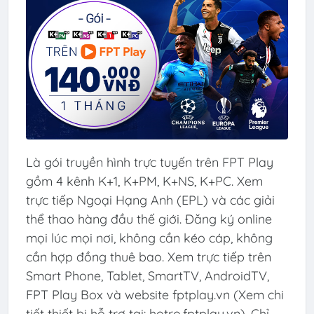
Là gói truyền hình trực tuyến trên FPT Play
gồm 4 kênh K+1, K+PM, K+NS, K+PC. Xem
trực tiếp Ngoại Hạng Anh (EPL) và các giải
thể thao hàng đầu thế giới. Đăng ký online
mọi lúc mọi nơi, không cần kéo cáp, không
cần hợp đồng thuê bao. Xem trực tiếp trên
Smart Phone, Tablet, SmartTV, AndroidTV,
FPT Play Box và website fptplay.vn (Xem chi
tiết thiết bị hỗ trợ tại: hotro.fptplay.vn). Chỉ