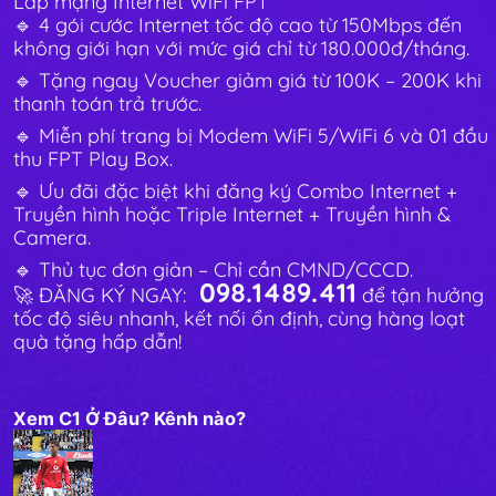
Lắp mạng Internet WiFi FPT
🔹 4 gói cước Internet tốc độ cao từ 150Mbps đến
không giới hạn với mức giá chỉ từ 180.000đ/tháng.
🔹 Tặng ngay Voucher giảm giá từ 100K – 200K khi
thanh toán trả trước.
🔹 Miễn phí trang bị Modem WiFi 5/WiFi 6 và 01 đầu
thu FPT Play Box.
🔹 Ưu đãi đặc biệt khi đăng ký Combo Internet +
Truyền hình hoặc Triple Internet + Truyền hình &
Camera.
🔹 Thủ tục đơn giản – Chỉ cần CMND/CCCD.
098.1489.411
🚀 ĐĂNG KÝ NGAY:
để tận hưởng
tốc độ siêu nhanh, kết nối ổn định, cùng hàng loạt
quà tặng hấp dẫn!
Xem C1 Ở Đâu? Kênh nào?