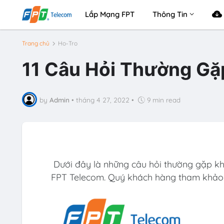
Lắp Mạng FPT
Thông Tin
Trang chủ
Ho-Tro
11 Câu Hỏi Thường Gặ
by
Admin
•
tháng 4 27, 2022
•
9 min read
Dưới đây là những câu hỏi thường gặp kh
FPT Telecom. Quý khách hàng tham khảo 