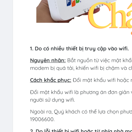
1. Do có nhiều thiết bị truy cập vào wifi.
Nguyên nhân:
Bắt nguồn từ việc mật khẩu 
modem bị quá tải, khiến wifi bị chậm và c
Cách khắc phục:
Đổi mật khẩu wifi hoặc m
Đổi mật khẩu wifi là phương án đơn giản
người sử dụng wifi.
Ngoài ra, Quý khách có thể lựa chọn phươn
19006600.
2. Do lỗi thiết bị wifi hoặc từ phía nhà 