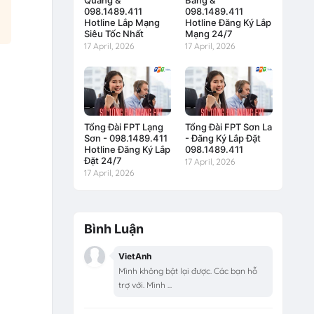
Quang &
Bằng &
098.1489.411
098.1489.411
Hotline Lắp Mạng
Hotline Đăng Ký Lắp
Siêu Tốc Nhất
Mạng 24/7
17 April, 2026
17 April, 2026
Tổng Đài FPT Lạng
Tổng Đài FPT Sơn La
Sơn - 098.1489.411
- Đăng Ký Lắp Đặt
Hotline Đăng Ký Lắp
098.1489.411
Đặt 24/7
17 April, 2026
17 April, 2026
Bình Luận
VietAnh
Mình không bật lại được. Các bạn hỗ
trợ với. Mình ...