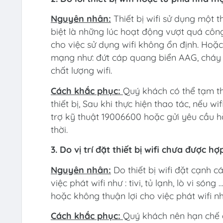
Nguyên nhân:
Thiết bị wifi sử dụng một t
biệt là những lúc hoạt động vượt quá công
cho việc sử dụng wifi không ổn định. Ho
mạng như: đứt cáp quang biển AAG, cháy 
chất lượng wifi.
Cách khắc phục:
Quý khách có thể tạm thờ
thiết bị, Sau khi thực hiện thao tác, nếu w
trợ kỹ thuật 19006600 hoặc gửi yêu cầu h
thời.
3. Do vị trí đặt thiết bị wifi chưa được hợ
Nguyên nhân:
Do thiết bị wifi đặt cạnh c
việc phát wifi như : tivi, tủ lạnh, lò vi sóng
hoặc không thuận lợi cho việc phát wifi nh
Cách khắc phục:
Quý khách nên hạn chế đặ