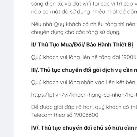
sóng điện từ, và đặt wifi tại các vị trí cao
nào có mật độ sử dụng nhiều nhất để đảm
Nếu nhà Quý khách có nhiều tầng thì nên t
chuyên dụng cho các tầng sử dụng.
II/ Thủ Tục Mua/Đổi/ Bảo Hành Thiết Bị
Quý khách vui lòng liên hệ tổng đài 1900
III/. Thủ tục chuyển đổi gói dịch vụ cần
Quý khách vui lòng nhấn vào liên kết bên 
https:/fpt.vn/vi/khach-hang-ca-nhan/ho-
Để được giải đáp rõ hơn, quý khách có t
Telecom theo số 19006600
IV/. Thủ tục chuyển đổi chủ sở hữu cần