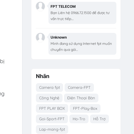
FPT TELECOM
Bạn Liên hệ 0966.72.1500 để được tư
vấn trực tiếp....
Unknown
Mình đang sử dụng Internet fpt muốn
chuyển qua gói...
bị
Nhãn
Camera fpt
Camera-FPT
ng
Công Nghệ
Điện Thoại Bàn
FPT PLAY BOX
FPT-Play-Box
Goi-Sport-FPT
Ho-Tro
Hỗ Trợ
Lap-mang-fpt