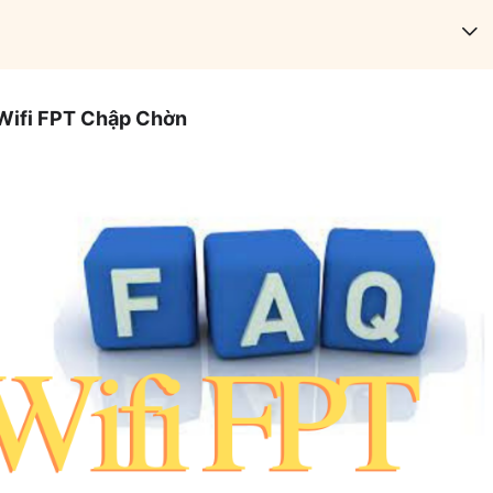
 Wifi FPT Chập Chờn