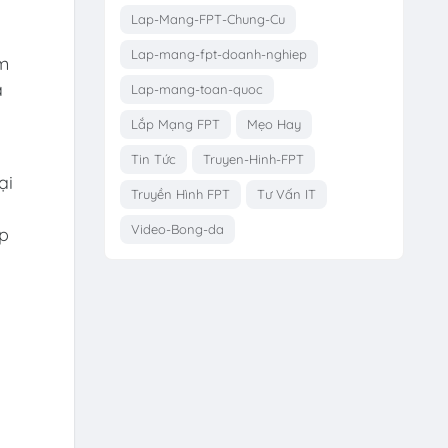
Lap-Mang-FPT-Chung-Cu
Lap-mang-fpt-doanh-nghiep
àm
à
Lap-mang-toan-quoc
Lắp Mạng FPT
Mẹo Hay
Tin Tức
Truyen-Hinh-FPT
ại
Truyền Hình FPT
Tư Vấn IT
Video-Bong-da
ịp