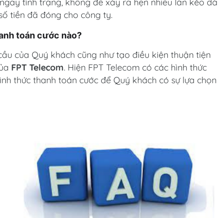
gay tình trạng, không để xảy ra hẹn nhiều lần kéo dà
số tiền đã đóng cho công ty.
hanh toán cước nào?
ầu của Quý khách cũng như tạo điều kiện thuận tiện
của
FPT Telecom
. Hiện FPT Telecom có các hình thức
ình thức thanh toán cước để Quý khách có sự lựa chọn