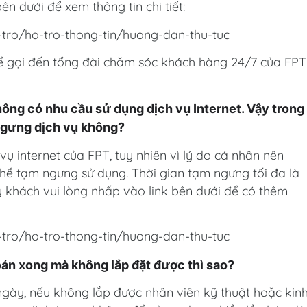
n dưới để xem thông tin chi tiết:
-tro/ho-tro-thong-tin/huong-dan-thu-tuc
hể gọi đến tổng đài chăm sóc khách hàng 24/7 của FPT
 không có nhu cầu sử dụng dịch vụ Internet. Vậy trong
 ngưng dịch vụ không?
 internet của FPT, tuy nhiên vì lý do cá nhân nên
hể tạm ngưng sử dụng. Thời gian tạm ngưng tối đa là
 khách vui lòng nhấp vào link bên dưới để có thêm
-tro/ho-tro-thong-tin/huong-dan-thu-tuc
oán xong mà không lắp đặt được thì sao?
 ngày, nếu không lắp được nhân viên kỹ thuật hoặc kin