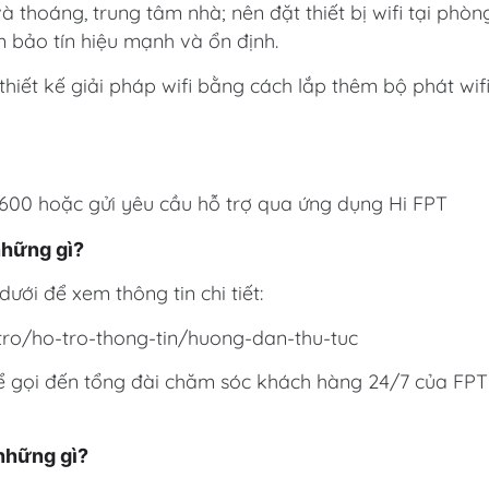
 và thoáng, trung tâm nhà; nên đặt thiết bị wifi tại phòn
 bảo tín hiệu mạnh và ổn định.
hiết kế giải pháp wifi bằng cách lắp thêm bộ phát wif
6600 hoặc gửi yêu cầu hỗ trợ qua ứng dụng Hi FPT
 những gì?
dưới để xem thông tin chi tiết:
tro/ho-tro-thong-tin/huong-dan-thu-tuc
hể gọi đến tổng đài chăm sóc khách hàng 24/7 của FPT
 những gì?