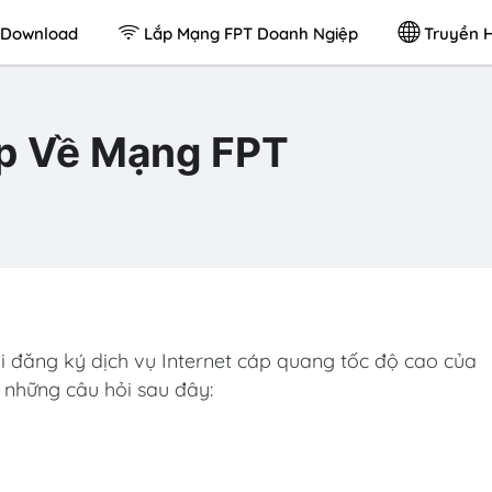
Download
Lắp Mạng FPT Doanh Ngiệp
Truyền H
p Về Mạng FPT
i đăng ký dịch vụ Internet cáp quang tốc độ cao của
những câu hỏi sau đây: