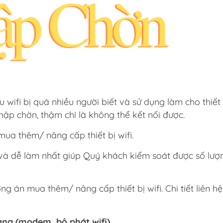
wifi bị quá nhiều người biết và sử dụng làm cho thiết 
hập chờn, thậm chí là không thể kết nối được.
ua thêm/ nâng cấp thiết bị wifi.
 và dễ làm nhất giúp Quý khách kiểm soát được số lượ
g án mua thêm/ nâng cấp thiết bị wifi. Chi tiết liên hệ
mạng (modem, bộ phát wifi).