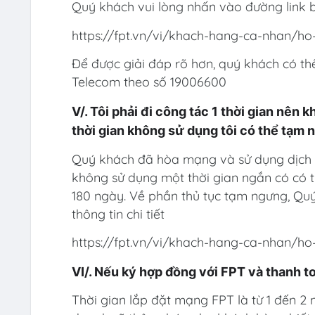
Quý khách vui lòng nhấn vào đường link bê
https://fpt.vn/vi/khach-hang-ca-nhan/ho
Để được giải đáp rõ hơn, quý khách có t
Telecom theo số 19006600
V/. Tôi phải đi công tác 1 thời gian nên
thời gian không sử dụng tôi có thể tạm
Quý khách đã hòa mạng và sử dụng dịch vụ
không sử dụng một thời gian ngắn có có t
180 ngày. Về phần thủ tục tạm ngưng, Quý
thông tin chi tiết
https://fpt.vn/vi/khach-hang-ca-nhan/ho
VI/. Nếu ký hợp đồng với FPT và thanh t
Thời gian lắp đặt mạng FPT là từ 1 đến 2