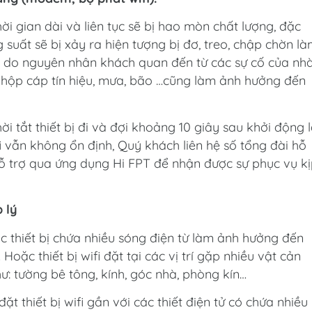
hời gian dài và liên tục sẽ bị hao mòn chất lượng, đặc
 suất sẽ bị xảy ra hiện tượng bị đơ, treo, chập chờn l
ặc do nguyên nhân khách quan đến từ các sự cố của nh
hộp cáp tín hiệu, mưa, bão …cũng làm ảnh hưởng đến
i tắt thiết bị đi và đợi khoảng 10 giây sau khởi động l
ifi vẫn không ổn định, Quý khách liên hệ số tổng đài hỗ
ỗ trợ qua ứng dụng Hi FPT để nhận được sự phục vụ k
p lý
ác thiết bị chứa nhiều sóng điện từ làm ảnh hưởng đến
 … Hoặc thiết bị wifi đặt tại các vị trí gặp nhiều vật cản
ư: tường bê tông, kính, góc nhà, phòng kín…
t thiết bị wifi gần với các thiết điện tử có chứa nhiều