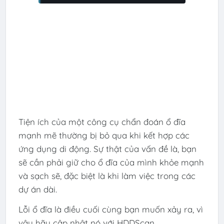
Tiện ích của một công cụ chẩn đoán ổ đĩa
mạnh mẽ thường bị bỏ qua khi kết hợp các
ứng dụng di động. Sự thật của vấn đề là, bạn
sẽ cần phải giữ cho ổ đĩa của mình khỏe mạnh
và sạch sẽ, đặc biệt là khi làm việc trong các
dự án dài.
Lỗi ổ đĩa là điều cuối cùng bạn muốn xảy ra, vì
vậy hãy cập nhật nó với HDDScan.