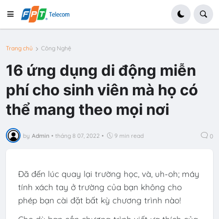
Trang chủ
Công Nghệ
16 ứng dụng di động miễn
phí cho sinh viên mà họ có
thể mang theo mọi nơi
by
Admin
•
tháng 8 07, 2022
•
9 min read
0
Đã đến lúc quay lại trường học, và, uh-oh; máy
tính xách tay ở trường của bạn không cho
phép bạn cài đặt bất kỳ chương trình nào!