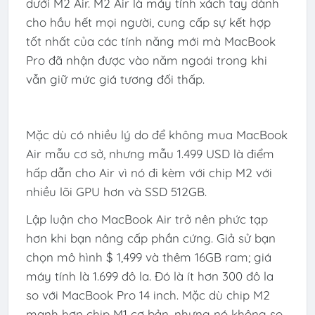
dưới M2 Air. M2 Air là máy tính xách tay dành
cho hầu hết mọi người, cung cấp sự kết hợp
tốt nhất của các tính năng mới mà MacBook
Pro đã nhận được vào năm ngoái trong khi
vẫn giữ mức giá tương đối thấp.
Mặc dù có nhiều lý do để không mua MacBook
Air mẫu cơ sở, nhưng mẫu 1.499 USD là điểm
hấp dẫn cho Air vì nó đi kèm với chip M2 với
nhiều lõi GPU hơn và SSD 512GB.
Lập luận cho MacBook Air trở nên phức tạp
hơn khi bạn nâng cấp phần cứng. Giả sử bạn
chọn mô hình $ 1,499 và thêm 16GB ram; giá
máy tính là 1.699 đô la. Đó là ít hơn 300 đô la
so với MacBook Pro 14 inch. Mặc dù chip M2
mạnh hơn chip M1 cơ bản, nhưng nó không so