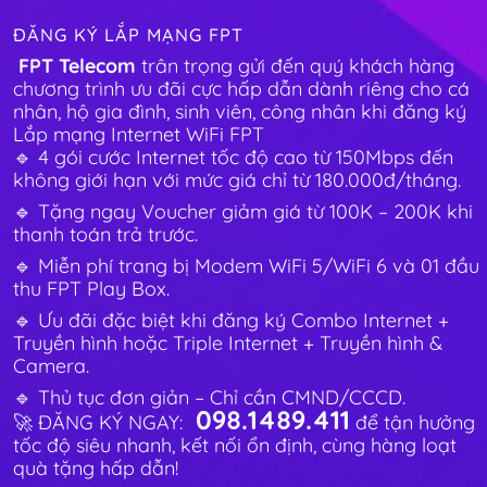
ĐĂNG KÝ LẮP MẠNG FPT
FPT Telecom
trân trọng gửi đến quý khách hàng
chương trình ưu đãi cực hấp dẫn dành riêng cho cá
nhân, hộ gia đình, sinh viên, công nhân khi đăng ký
Lắp mạng Internet WiFi FPT
🔹 4 gói cước Internet tốc độ cao từ 150Mbps đến
không giới hạn với mức giá chỉ từ 180.000đ/tháng.
🔹 Tặng ngay Voucher giảm giá từ 100K – 200K khi
thanh toán trả trước.
🔹 Miễn phí trang bị Modem WiFi 5/WiFi 6 và 01 đầu
thu FPT Play Box.
🔹 Ưu đãi đặc biệt khi đăng ký Combo Internet +
Truyền hình hoặc Triple Internet + Truyền hình &
Camera.
🔹 Thủ tục đơn giản – Chỉ cần CMND/CCCD.
098.1489.411
🚀 ĐĂNG KÝ NGAY:
để tận hưởng
tốc độ siêu nhanh, kết nối ổn định, cùng hàng loạt
quà tặng hấp dẫn!