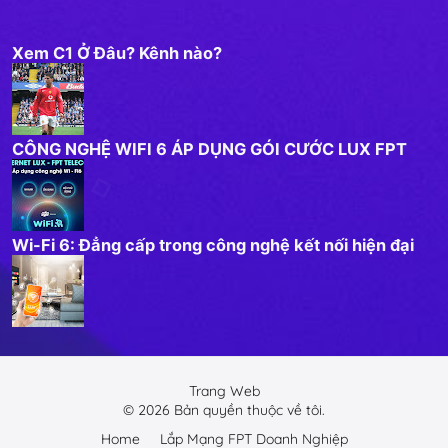
Xem C1 Ở Đâu? Kênh nào?
CÔNG NGHỆ WIFI 6 ÁP DỤNG GÓI CƯỚC LUX FPT
Wi-Fi 6: Đẳng cấp trong công nghệ kết nối hiện đại
Trang Web
©
2026
Bản quyền thuộc về tôi.
Home
Lắp Mạng FPT Doanh Nghiệp