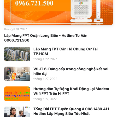
tháng 8 01, 2023
Lắp Mạng FPT Quận Long Biên - Hotline Tư Vấn
0966.721.500
Lắp Mạng FPT Căn Hộ Chung Cư Tại
TP.HCM
tháng 4 22, 2023
Wi-Fi 6: Đẳng cấp trong công nghệ kết nối
hiện đại
tháng 4 27, 2022
Hướng dẫn Tự Động Khởi Động Lại Modem
Wifi FPT Trên Hi FPT
tháng 5 15, 2022
Tổng Đài FPT Tuyên Quang & 098.1489.411
Hotline Lắp Mạng Siêu Tốc Nhất