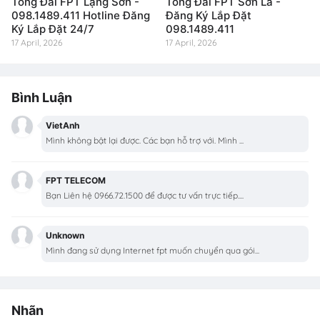
Tổng Đài FPT Lạng Sơn -
Tổng Đài FPT Sơn La -
098.1489.411 Hotline Đăng
Đăng Ký Lắp Đặt
Ký Lắp Đặt 24/7
098.1489.411
17 April, 2026
17 April, 2026
Bình Luận
VietAnh
Mình không bật lại được. Các bạn hỗ trợ với. Mình ...
FPT TELECOM
Bạn Liên hệ 0966.72.1500 để được tư vấn trực tiếp....
Unknown
Mình đang sử dụng Internet fpt muốn chuyển qua gói...
Nhãn