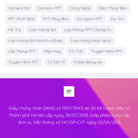
Camera fpt
Camera-FPT
Công Nghệ
Điện Thoại Bàn
FPT PLAY BOX
FPT-Play-Box
Goi-Sport-FPT
Ho-Tro
Hỗ Trợ
Lap-mang-fpt
Lap-Mang-FPT-Chung-Cu
Lap-mang-fpt-doanh-nghiep
Lap-mang-toan-quoc
Lắp Mạng FPT
Mẹo Hay
Tin Tức
Truyen-Hinh-FPT
Truyền Hình FPT
Tư Vấn IT
Video-Bong-da
Giấy chứng nhận ĐKKD số 0101778163 do Sở Kế hoạch Đầu tư
Thành phố Hà Nội cấp ngày 28/07/2005 Giấp phép cung cấp
dịch vụ Viễn thông số 147/GP-CVT ngày 02/05/2013