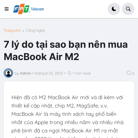
Trang chủ
Công Nghệ
7 lý do tại sao bạn nên mua
MacBook Air M2
by
Admin
•
tháng 8 02, 2022
•
7 min read
0
Hiện đã có M2 MacBook Air mới và đi kèm với
thiết kế cập nhật, chip M2, MagSafe, v.v.
MacBook Air là máy tính xách tay phổ biến
nhất của Apple trong nhiều năm và nhiều nhà
phê bình đã ca ngợi MacBook Air M1 ra mắt