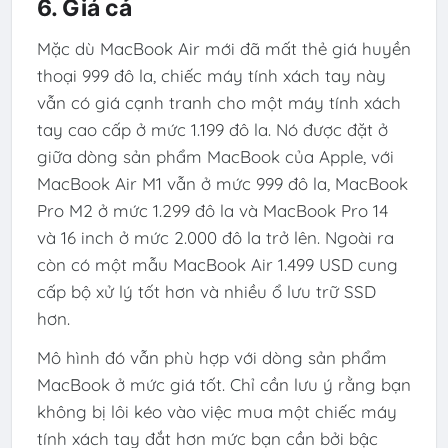
6. Giá cả
Mặc dù MacBook Air mới đã mất thẻ giá huyền
thoại 999 đô la, chiếc máy tính xách tay này
vẫn có giá cạnh tranh cho một máy tính xách
tay cao cấp ở mức 1.199 đô la. Nó được đặt ở
giữa dòng sản phẩm MacBook của Apple, với
MacBook Air M1 vẫn ở mức 999 đô la, MacBook
Pro M2 ở mức 1.299 đô la và MacBook Pro 14
và 16 inch ở mức 2.000 đô la trở lên. Ngoài ra
còn có một mẫu MacBook Air 1.499 USD cung
cấp bộ xử lý tốt hơn và nhiều ổ lưu trữ SSD
hơn.
Mô hình đó vẫn phù hợp với dòng sản phẩm
MacBook ở mức giá tốt. Chỉ cần lưu ý rằng bạn
không bị lôi kéo vào việc mua một chiếc máy
tính xách tay đắt hơn mức bạn cần bởi bậc