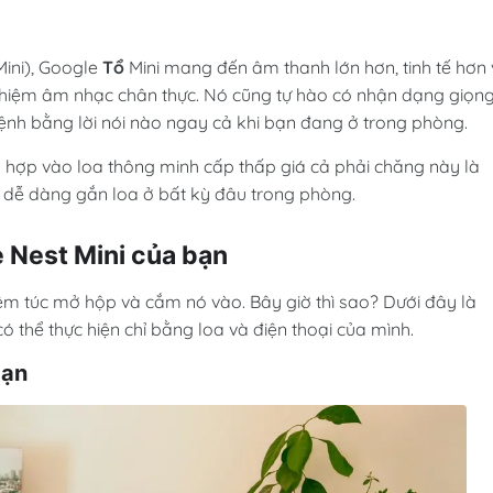
Mini), Google
Tổ
Mini mang đến âm thanh lớn hơn, tinh tế hơn
hiệm âm nhạc chân thực. Nó cũng tự hào có nhận dạng giọn
lệnh bằng lời nói nào ngay cả khi bạn đang ở trong phòng.
h hợp vào loa thông minh cấp thấp giá cả phải chăng này là
 dễ dàng gắn loa ở bất kỳ đâu trong phòng.
e Nest Mini của bạn
êm túc mở hộp và cắm nó vào. Bây giờ thì sao? Dưới đây là
thể thực hiện chỉ bằng loa và điện thoại của mình.
bạn