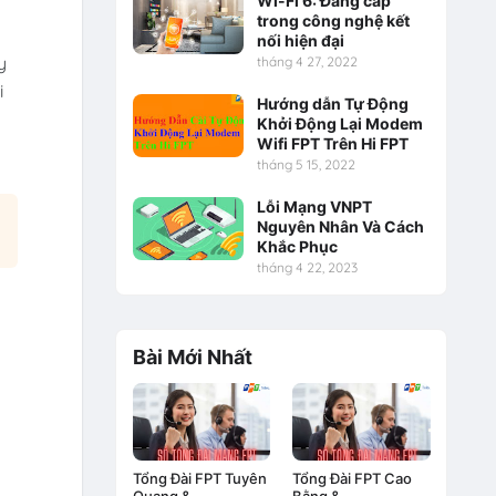
Wi-Fi 6: Đẳng cấp
trong công nghệ kết
nối hiện đại
y
tháng 4 27, 2022
i
Hướng dẫn Tự Động
Khởi Động Lại Modem
Wifi FPT Trên Hi FPT
tháng 5 15, 2022
Lỗi Mạng VNPT
Nguyên Nhân Và Cách
Khắc Phục
tháng 4 22, 2023
Bài Mới Nhất
Tổng Đài FPT Tuyên
Tổng Đài FPT Cao