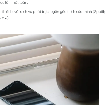
ục lần một tuần.
thiết bị với dịch vụ phát trực tuyến yêu thích của mình (Spotif
v.v.).