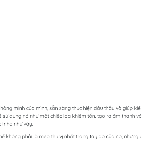
 thông minh của mình, sẵn sàng thực hiện đấu thầu và giúp ki
hể sử dụng nó như một chiếc loa khiêm tốn, tạo ra âm thanh vớ
ị nhỏ như vậy.
ể không phải là mẹo thú vị nhất trong tay áo của nó, nhưng