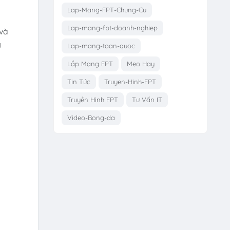
Lap-Mang-FPT-Chung-Cu
Lap-mang-fpt-doanh-nghiep
 và
g
Lap-mang-toan-quoc
Lắp Mạng FPT
Mẹo Hay
Tin Tức
Truyen-Hinh-FPT
Truyền Hình FPT
Tư Vấn IT
Video-Bong-da