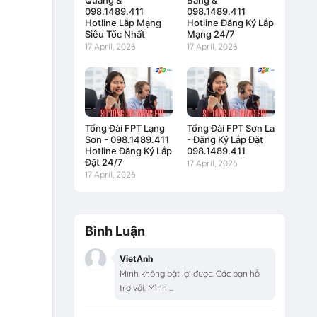
Quang &
Bằng &
098.1489.411
098.1489.411
Hotline Lắp Mạng
Hotline Đăng Ký Lắp
Siêu Tốc Nhất
Mạng 24/7
17 April, 2026
17 April, 2026
Tổng Đài FPT Lạng
Tổng Đài FPT Sơn La
Sơn - 098.1489.411
- Đăng Ký Lắp Đặt
Hotline Đăng Ký Lắp
098.1489.411
Đặt 24/7
17 April, 2026
17 April, 2026
Bình Luận
VietAnh
Mình không bật lại được. Các bạn hỗ
trợ với. Mình ...