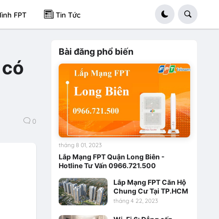
ình FPT
Tin Tức
Bài đăng phổ biến
 có
0
tháng 8 01, 2023
Lắp Mạng FPT Quận Long Biên -
Hotline Tư Vấn 0966.721.500
Lắp Mạng FPT Căn Hộ
Chung Cư Tại TP.HCM
tháng 4 22, 2023