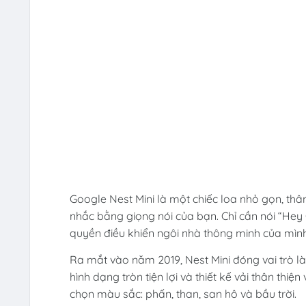
Google Nest Mini là một chiếc loa nhỏ gọn, thân 
nhắc bằng giọng nói của bạn. Chỉ cần nói “Hey
quyền điều khiển ngôi nhà thông minh của mình,
Ra mắt vào năm 2019, Nest Mini đóng vai trò 
hình dạng tròn tiện lợi và thiết kế vải thân thi
chọn màu sắc: phấn, than, san hô và bầu trời.