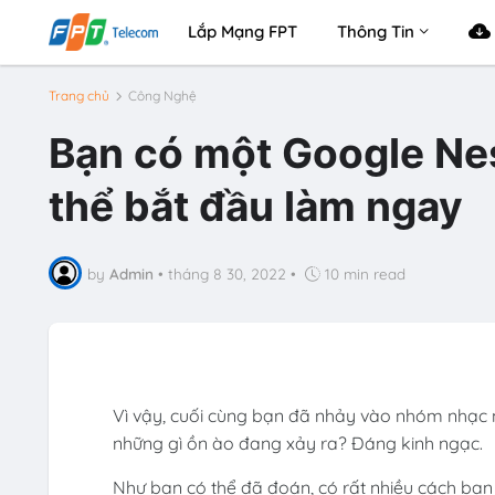
Lắp Mạng FPT
Thông Tin
Trang chủ
Công Nghệ
Bạn có một Google Nes
thể bắt đầu làm ngay
by
Admin
•
tháng 8 30, 2022
•
10 min read
Vì vậy, cuối cùng bạn đã nhảy vào nhóm nhạc 
những gì ồn ào đang xảy ra? Đáng kinh ngạc.
Như bạn có thể đã đoán, có rất nhiều cách bạn