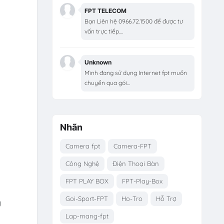
FPT TELECOM
Bạn Liên hệ 0966.72.1500 để được tư
vấn trực tiếp....
Unknown
Mình đang sử dụng Internet fpt muốn
chuyển qua gói...
Nhãn
Camera fpt
Camera-FPT
Công Nghệ
Điện Thoại Bàn
FPT PLAY BOX
FPT-Play-Box
Goi-Sport-FPT
Ho-Tro
Hỗ Trợ
y
Lap-mang-fpt