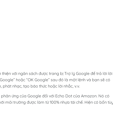
thiện với ngân sách được trang bị Trợ lý Google để trả lời lời
 Google” hoặc “OK Google” sau đó là một lệnh và bạn sẽ có
 phát nhạc, tạo báo thức hoặc lời nhắc, v.v.
là phản ứng của Google đối với Echo Dot của Amazon. Nó có
ện với môi trường được làm từ 100% nhựa tái chế. Hiện có bốn tù