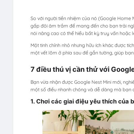
So với người tiền nhiệm của nó (Google Home 
gấp đôi âm trầm để mang đến cho bạn trải ng
nói nâng cao có thể hiểu bất kỳ truy vấn hoặc 
Một tinh chỉnh nhỏ nhưng hữu ích khác được tíc
một vết lõm ở phía sau để gắn tường, giúp bạn
7 điều thú vị cần thử với Googl
Bạn vừa nhận được Google Nest Mini mới, nghi
một số điều nhanh chóng và dễ dàng mà bạn có 
1. Chơi các giai điệu yêu thích của 