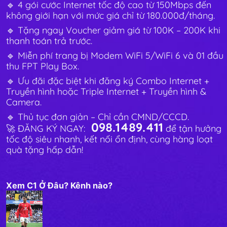
🔹 4 gói cước Internet tốc độ cao từ 150Mbps đến
không giới hạn với mức giá chỉ từ 180.000đ/tháng.
🔹 Tặng ngay Voucher giảm giá từ 100K – 200K khi
thanh toán trả trước.
🔹 Miễn phí trang bị Modem WiFi 5/WiFi 6 và 01 đầu
thu FPT Play Box.
🔹 Ưu đãi đặc biệt khi đăng ký Combo Internet +
Truyền hình hoặc Triple Internet + Truyền hình &
Camera.
🔹 Thủ tục đơn giản – Chỉ cần CMND/CCCD.
098.1489.411
🚀 ĐĂNG KÝ NGAY:
để tận hưởng
tốc độ siêu nhanh, kết nối ổn định, cùng hàng loạt
quà tặng hấp dẫn!
Xem C1 Ở Đâu? Kênh nào?