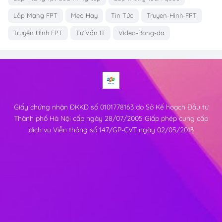
Lắp Mạng FPT
Mẹo Hay
Tin Tức
Truyen-Hinh-FPT
Truyền Hình FPT
Tư Vấn IT
Video-Bong-da
Giấy chứng nhận ĐKKD số 0101778163 do Sở Kế hoạch Đầu tư
Thành phố Hà Nội cấp ngày 28/07/2005 Giấp phép cung cấp
dịch vụ Viễn thông số 147/GP-CVT ngày 02/05/2013