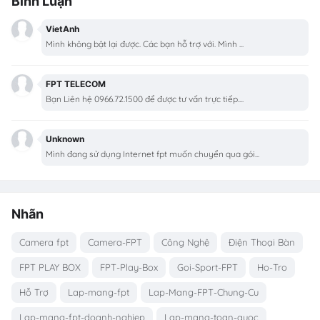
Bình Luận
VietAnh
Mình không bật lại được. Các bạn hỗ trợ với. Mình ...
FPT TELECOM
Bạn Liên hệ 0966.72.1500 để được tư vấn trực tiếp....
Unknown
Mình đang sử dụng Internet fpt muốn chuyển qua gói...
Nhãn
Camera fpt
Camera-FPT
Công Nghệ
Điện Thoại Bàn
FPT PLAY BOX
FPT-Play-Box
Goi-Sport-FPT
Ho-Tro
Hỗ Trợ
Lap-mang-fpt
Lap-Mang-FPT-Chung-Cu
Lap-mang-fpt-doanh-nghiep
Lap-mang-toan-quoc