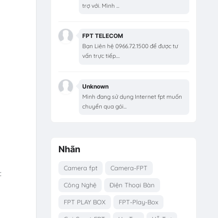
trợ với. Mình ...
FPT TELECOM
Bạn Liên hệ 0966.72.1500 để được tư
vấn trực tiếp....
Unknown
Mình đang sử dụng Internet fpt muốn
chuyển qua gói...
Nhãn
Camera fpt
Camera-FPT
:
Công Nghệ
Điện Thoại Bàn
FPT PLAY BOX
FPT-Play-Box