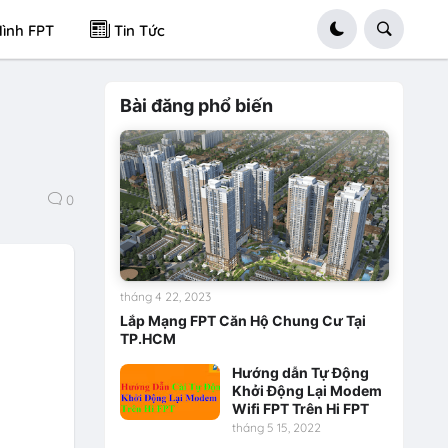
ình FPT
Tin Tức
Bài đăng phổ biến
0
tháng 4 22, 2023
Lắp Mạng FPT Căn Hộ Chung Cư Tại
a
TP.HCM
Hướng dẫn Tự Động
Khởi Động Lại Modem
Wifi FPT Trên Hi FPT
tháng 5 15, 2022