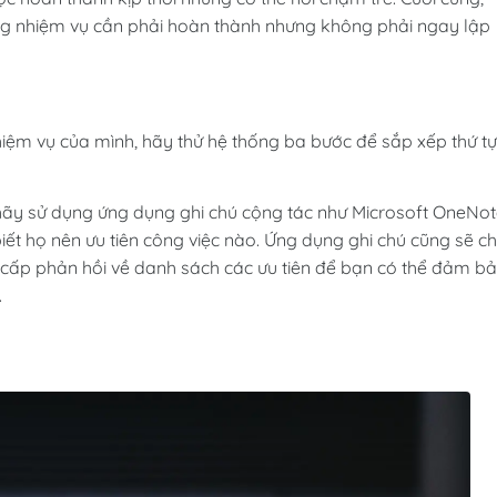
ng nhiệm vụ cần phải hoàn thành nhưng không phải ngay lập
iệm vụ của mình, hãy thử hệ thống ba bước để sắp xếp thứ tự
, hãy sử dụng ứng dụng ghi chú cộng tác như Microsoft OneNo
t họ nên ưu tiên công việc nào. Ứng dụng ghi chú cũng sẽ c
cấp phản hồi về danh sách các ưu tiên để bạn có thể đảm b
.