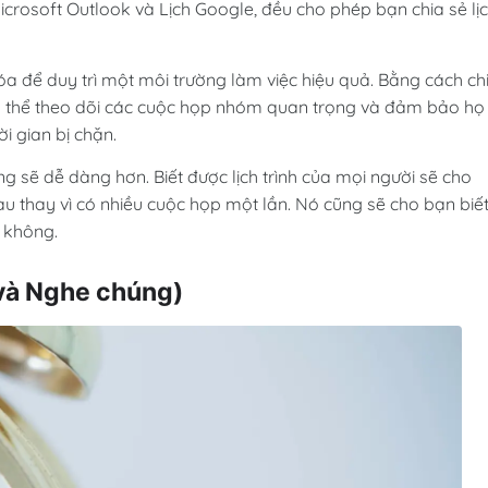
Microsoft Outlook và Lịch Google, đều cho phép bạn chia sẻ lị
hóa để duy trì một môi trường làm việc hiệu quả. Bằng cách ch
có thể theo dõi các cuộc họp nhóm quan trọng và đảm bảo họ
 gian bị chặn.
g sẽ dễ dàng hơn. Biết được lịch trình của mọi người sẽ cho
u thay vì có nhiều cuộc họp một lần. Nó cũng sẽ cho bạn biế
y không.
(và Nghe chúng)