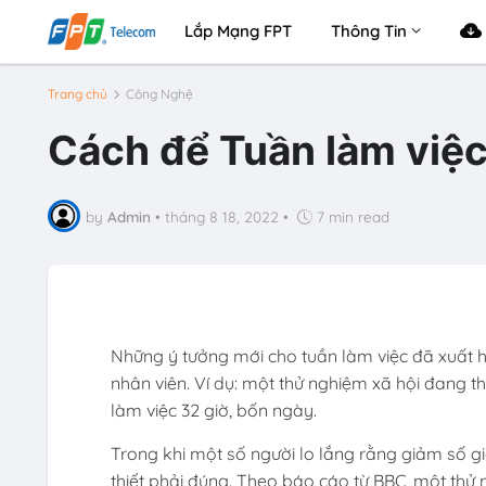
Lắp Mạng FPT
Thông Tin
Trang chủ
Công Nghệ
Cách để Tuần làm việc
by
Admin
•
tháng 8 18, 2022
•
7 min read
Những ý tưởng mới cho tuần làm việc đã xuất hiệ
nhân viên. Ví dụ: một thử nghiệm xã hội đang 
làm việc 32 giờ, bốn ngày.
Trong khi một số người lo lắng rằng giảm số g
thiết phải đúng. Theo báo cáo từ BBC, một thử 