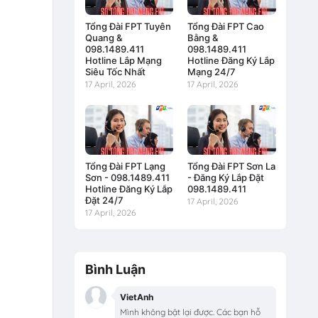
Tổng Đài FPT Tuyên
Tổng Đài FPT Cao
Quang &
Bằng &
098.1489.411
098.1489.411
Hotline Lắp Mạng
Hotline Đăng Ký Lắp
Siêu Tốc Nhất
Mạng 24/7
17 April, 2026
17 April, 2026
Tổng Đài FPT Lạng
Tổng Đài FPT Sơn La
Sơn - 098.1489.411
- Đăng Ký Lắp Đặt
Hotline Đăng Ký Lắp
098.1489.411
Đặt 24/7
17 April, 2026
17 April, 2026
Bình Luận
VietAnh
Mình không bật lại được. Các bạn hỗ