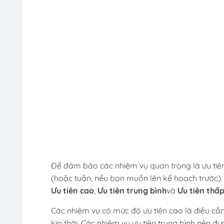
Để đảm bảo các nhiệm vụ quan trọng là ưu tiên
(hoặc tuần, nếu bạn muốn lên kế hoạch trước).
Ưu tiên cao
,
Ưu tiên trung bình
và
Ưu tiên thấ
Các nhiệm vụ có mức độ ưu tiên cao là điều cầ
kịp thời. Các nhiệm vụ ưu tiên trung bình nên đ