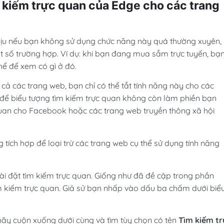
m kiếm trực quan của Edge cho các trang
chịu nếu bạn không sử dụng chức năng này quá thường xuyên,
t số trường hợp. Ví dụ: khi bạn đang mua sắm trực tuyến, bạ
ể để xem có gì ở đó.
t cả các trang web, bạn chỉ có thể tắt tính năng này cho các
để biểu tượng tìm kiếm trực quan không còn làm phiền bạn
 quan cho Facebook hoặc các trang web truyền thông xã hội
tích hợp để loại trừ các trang web cụ thể sử dụng tính năng
ài đặt tìm kiếm trực quan. Giống như đã đề cập trong phần
ìm kiếm trực quan. Giả sử bạn nhấp vào dấu ba chấm dưới biể
 hãy cuộn xuống dưới cùng và tìm tùy chọn có tên
Tìm kiếm tr