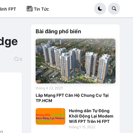
ình FPT
Tin Tức
Bài đăng phổ biến
Edge
0
tháng 4 22, 2023
Lắp Mạng FPT Căn Hộ Chung Cư Tại
TP.HCM
Hướng dẫn Tự Động
Khởi Động Lại Modem
Wifi FPT Trên Hi FPT
tháng 5 15, 2022
àn