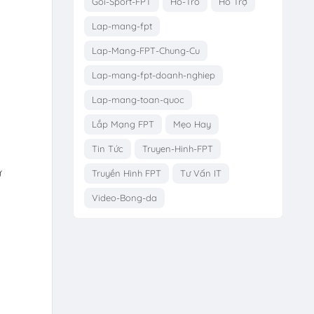
Goi-Sport-FPT
Ho-Tro
Hỗ Trợ
Lap-mang-fpt
Lap-Mang-FPT-Chung-Cu
Lap-mang-fpt-doanh-nghiep
Lap-mang-toan-quoc
Lắp Mạng FPT
Mẹo Hay
Tin Tức
Truyen-Hinh-FPT
ừ
Truyền Hình FPT
Tư Vấn IT
Video-Bong-da