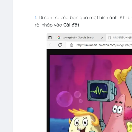
Di con trỏ của bạn qua một hình ảnh. Khi b
rồi nhấp vào
Cài đặt
.