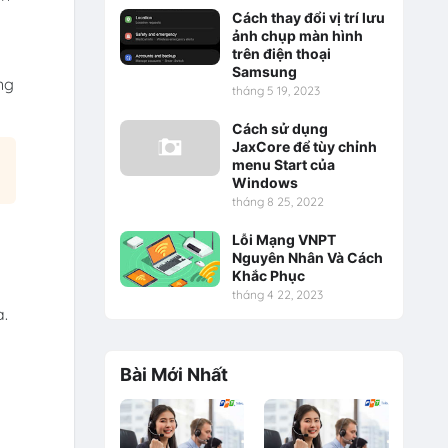
Cách thay đổi vị trí lưu
ảnh chụp màn hình
trên điện thoại
Samsung
ng
tháng 5 19, 2023
Cách sử dụng
JaxCore để tùy chỉnh
menu Start của
Windows
tháng 8 25, 2022
Lỗi Mạng VNPT
Nguyên Nhân Và Cách
Khắc Phục
tháng 4 22, 2023
a.
Bài Mới Nhất