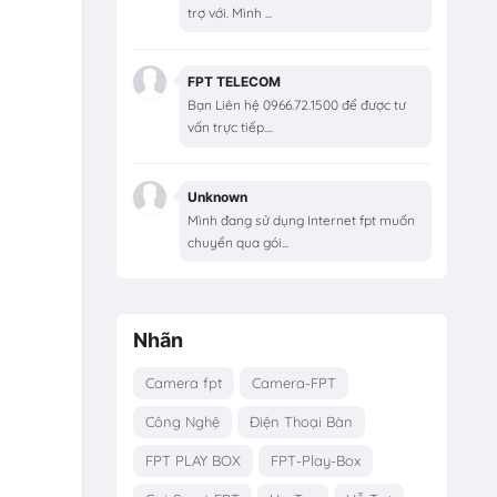
trợ với. Mình ...
FPT TELECOM
Bạn Liên hệ 0966.72.1500 để được tư
vấn trực tiếp....
Unknown
Mình đang sử dụng Internet fpt muốn
chuyển qua gói...
Nhãn
Camera fpt
Camera-FPT
Công Nghệ
Điện Thoại Bàn
FPT PLAY BOX
FPT-Play-Box