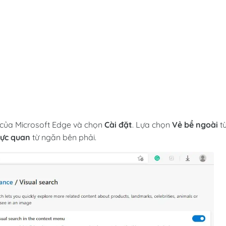
 của Microsoft Edge và chọn
Cài đặt
. Lựa chọn
Vẻ bề ngoài
t
rực quan
từ ngăn bên phải.