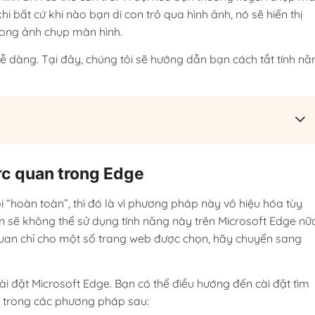
hi bất cứ khi nào bạn di con trỏ qua hình ảnh, nó sẽ hiển thị
trong ảnh chụp màn hình.
dễ dàng. Tại đây, chúng tôi sẽ hướng dẫn bạn cách tắt tính nă
ực quan trong Edge
i “hoàn toàn”, thì đó là vì phương pháp này vô hiệu hóa tùy
n sẽ không thể sử dụng tính năng này trên Microsoft Edge nữ
quan chỉ cho một số trang web được chọn, hãy chuyển sang
cài đặt Microsoft Edge. Bạn có thể điều hướng đến cài đặt tìm
 trong các phương pháp sau: