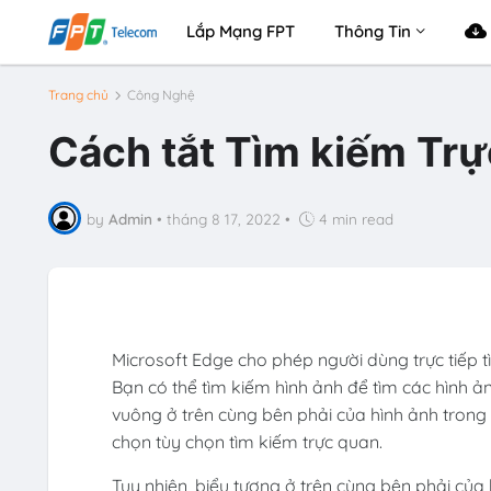
Lắp Mạng FPT
Thông Tin
Trang chủ
Công Nghệ
Cách tắt Tìm kiếm Trự
by
Admin
•
tháng 8 17, 2022
•
4 min read
Microsoft Edge cho phép người dùng trực tiếp tì
Bạn có thể tìm kiếm hình ảnh để tìm các hình 
vuông ở trên cùng bên phải của hình ảnh trong
chọn tùy chọn tìm kiếm trực quan.
Tuy nhiên, biểu tượng ở trên cùng bên phải của