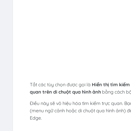
Tắt các tùy chọn được gọi là
Hiển thị tìm kiế
quan trên di chuột qua hình ảnh
bằng cách bật
Điều này sẽ vô hiệu hóa tìm kiếm trực quan. B
(menu ngữ cảnh hoặc di chuột qua hình ảnh) để
Edge.