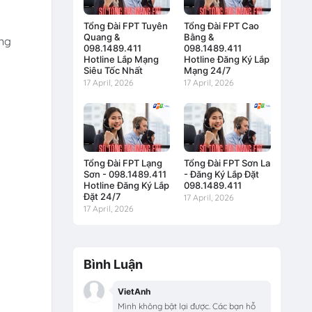
Tổng Đài FPT Tuyên
Tổng Đài FPT Cao
Quang &
Bằng &
ửng
098.1489.411
098.1489.411
Hotline Lắp Mạng
Hotline Đăng Ký Lắp
Siêu Tốc Nhất
Mạng 24/7
17 April, 2026
17 April, 2026
Tổng Đài FPT Lạng
Tổng Đài FPT Sơn La
Sơn - 098.1489.411
- Đăng Ký Lắp Đặt
Hotline Đăng Ký Lắp
098.1489.411
Đặt 24/7
17 April, 2026
17 April, 2026
Bình Luận
VietAnh
Mình không bật lại được. Các bạn hỗ