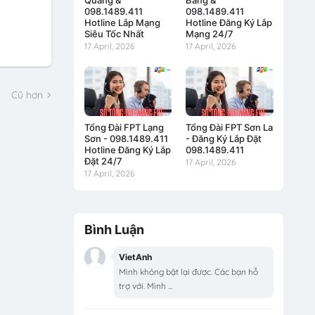
Quang &
Bằng &
098.1489.411
098.1489.411
Hotline Lắp Mạng
Hotline Đăng Ký Lắp
Siêu Tốc Nhất
Mạng 24/7
17 April, 2026
17 April, 2026
Cũ hơn
Tổng Đài FPT Lạng
Tổng Đài FPT Sơn La
Sơn - 098.1489.411
- Đăng Ký Lắp Đặt
Hotline Đăng Ký Lắp
098.1489.411
Đặt 24/7
17 April, 2026
17 April, 2026
Bình Luận
VietAnh
Mình không bật lại được. Các bạn hỗ
trợ với. Mình ...