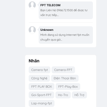
FPT TELECOM
Bạn Liên hệ 0966.72.1500 để được tư
vấn trực tiếp....
Unknown
Mình đang sử dụng Internet fpt muốn
chuyển qua gói...
Nhãn
Camera fpt
Camera-FPT
Công Nghệ
Điện Thoại Bàn
FPT PLAY BOX
FPT-Play-Box
Goi-Sport-FPT
Ho-Tro
Hỗ Trợ
Lap-mang-fpt