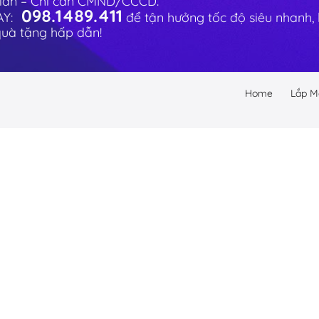
giản – Chỉ cần CMND/CCCD.
098.1489.411
AY:
để tận hưởng tốc độ siêu nhanh, k
quà tặng hấp dẫn!
Home
Lắp M