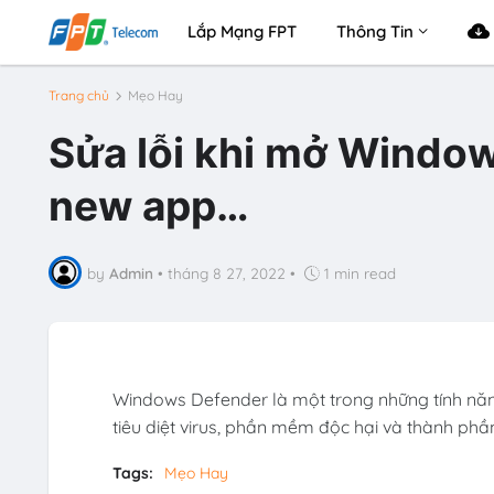
Lắp Mạng FPT
Thông Tin
Trang chủ
Mẹo Hay
Sửa lỗi khi mở Window
new app…
by
Admin
•
tháng 8 27, 2022
•
1 min read
Windows Defender là một trong những tính nă
tiêu diệt virus, phần mềm độc hại và thành phần
Tags:
Mẹo Hay