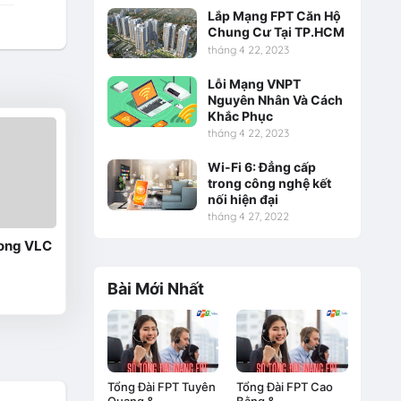
Lắp Mạng FPT Căn Hộ
Chung Cư Tại TP.HCM
tháng 4 22, 2023
Lỗi Mạng VNPT
Nguyên Nhân Và Cách
Khắc Phục
tháng 4 22, 2023
Wi-Fi 6: Đẳng cấp
trong công nghệ kết
nối hiện đại
tháng 4 27, 2022
rong VLC
Bài Mới Nhất
Tổng Đài FPT Tuyên
Tổng Đài FPT Cao