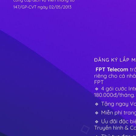
cung cấp dịch vụ Viễn thông số
147/GP-CVT ngày 02/05/2013
ĐĂNG KÝ LẮP M
FPT Telecom
tr
riêng cho cá nhâ
FPT
🔹 4 gói cước In
180.000đ/tháng.
🔹 Tặng ngay Vou
🔹 Miễn phí tran
🔹 Ưu đãi đặc bi
Truyền hình & C