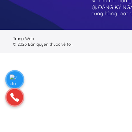
🔹 Thủ tục đơn 
🚀 ĐĂNG KÝ NG
cùng hàng loạt 
Trang Web
©
2026
Bản quyền thuộc về tôi.