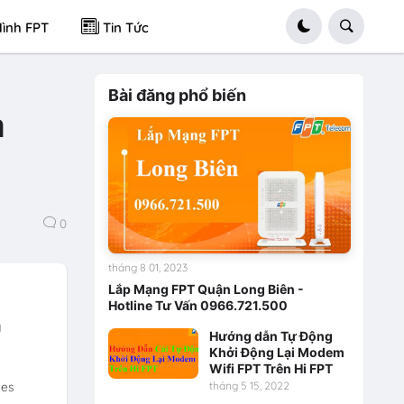
ình FPT
Tin Tức
Bài đăng phổ biến
a
0
tháng 8 01, 2023
Lắp Mạng FPT Quận Long Biên -
Hotline Tư Vấn 0966.721.500
à
Hướng dẫn Tự Động
Khởi Động Lại Modem
Wifi FPT Trên Hi FPT
tes
tháng 5 15, 2022