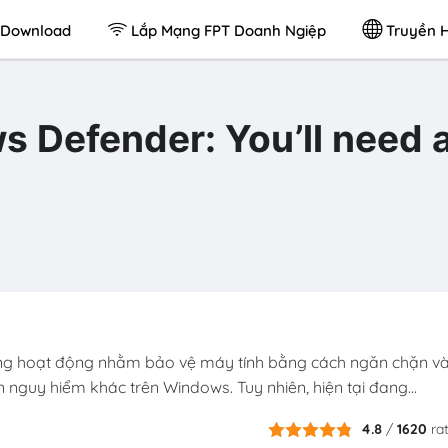
Download
Lắp Mạng FPT Doanh Ngiệp
Truyền H
s Defender: You’ll need 
ng hoạt động nhằm bảo vệ máy tính bằng cách ngăn chặn v
 nguy hiểm khác trên Windows. Tuy nhiên, hiện tại đang...
4.8
/
1620
ra