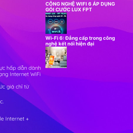
CÔNG NGHỆ WIFI 6 ÁP DỤNG
GÓI CƯỚC LUX FPT
Wi-Fi 6: Đẳng cấp trong công
nghệ kết nối hiện đại
cực hấp dẫn dành
ng Internet WiFi
c giá chỉ từ
c.
e Internet +