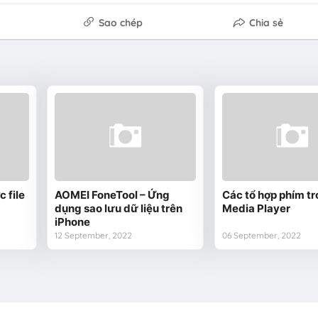
Sao chép
Chia sẻ
 file
AOMEI FoneTool – Ứng
Các tổ hợp phím t
dụng sao lưu dữ liệu trên
Media Player
iPhone
12 September, 2022
06 September, 2022