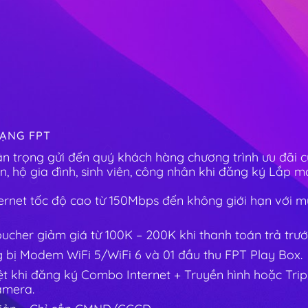
ẠNG FPT
ân trọng gửi đến quý khách hàng chương trình ưu đãi 
n, hộ gia đình, sinh viên, công nhân khi đăng ký
Lắp mạ
ternet tốc độ cao từ 150Mbps đến không giới hạn với mứ
cher giảm giá từ 100K – 200K khi thanh toán trả trướ
g bị Modem WiFi 5/WiFi 6 và 01 đầu thu FPT Play Box.
ệt khi đăng ký Combo Internet + Truyền hình hoặc Tripl
amera.