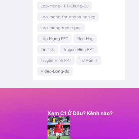
Lap-Mang-FPT-Chung-Cu
Lap-mang-fpt-doanh-nghiep
Lap-mang-toan-quoc
Lắp Mạng FPT
Mẹo Hay
Tin Tức
Truyen-Hinh-FPT
Truyền Hình FPT
Tư Vấn IT
Video-Bong-da
Xem C1 Ở Đâu? Kênh nào?