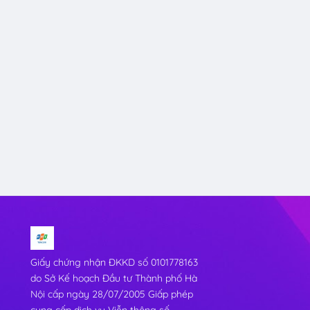
Giấy chứng nhận ĐKKD số 0101778163
do Sở Kế hoạch Đầu tư Thành phố Hà
Nội cấp ngày 28/07/2005 Giấp phép