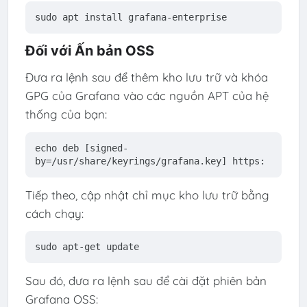
sudo apt 
install
 grafana-
enterprise
Đối với Ấn bản OSS
Đưa ra lệnh sau để thêm kho lưu trữ và khóa
GPG của Grafana vào các nguồn APT của hệ
thống của bạn:
echo deb [signed-
by=
/usr/
share/keyrings/grafana.key] https:
Tiếp theo, cập nhật chỉ mục kho lưu trữ bằng
cách chạy:
sudo apt-
get
 update
Sau đó, đưa ra lệnh sau để cài đặt phiên bản
Grafana OSS: