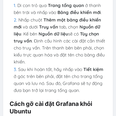
Di con trỏ qua
Trang tổng quan
ở thanh
bên trái và nhấp vào
Bảng điều khiển mới
.
Nhấp chuột
Thêm một bảng điều khiển
mới
và dưới
Truy vấn
tab, chọn
Nguồn dữ
liệu
. Kế bên
Nguồn dữ liệu
sẽ có
Tùy chọn
truy vấn
. Định cấu hình các cài đặt cần thiết
cho truy vấn. Trên thanh bên bên phải, chọn
kiểu trực quan hóa và đặt tên cho bảng điều
khiển.
Sau khi hoàn tất, hãy nhấp vào
Tiết kiệm
ở góc trên bên phải, đặt tên cho trang tổng
quan và lưu nó. Sau đó, Grafana sẽ tự động
đưa bạn trở lại trang tổng quan.
Cách gỡ cài đặt Grafana khỏi
Ubuntu