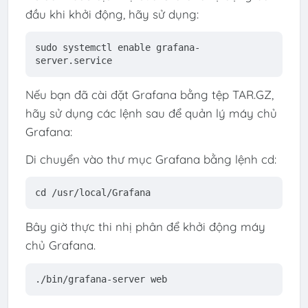
đầu khi khởi động, hãy sử dụng:
sudo
systemctl
enable
grafana-
server
.service
Nếu bạn đã cài đặt Grafana bằng tệp TAR.GZ,
hãy sử dụng các lệnh sau để quản lý máy chủ
Grafana:
Di chuyển vào thư mục Grafana bằng lệnh cd:
cd
 /usr/
local
/Grafana
Bây giờ thực thi nhị phân để khởi động máy
chủ Grafana.
./bin/grafana-server web