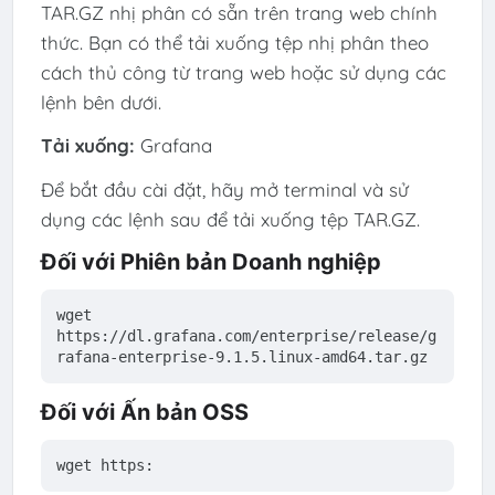
TAR.GZ nhị phân có sẵn trên trang web chính
thức. Bạn có thể tải xuống tệp nhị phân theo
cách thủ công từ trang web hoặc sử dụng các
lệnh bên dưới.
Tải xuống:
Grafana
Để bắt đầu cài đặt, hãy mở terminal và sử
dụng các lệnh sau để tải xuống tệp TAR.GZ.
Đối với Phiên bản Doanh nghiệp
wget 
https://dl.grafana.com/enterprise/
release
/g
rafana-
enterprise
-9.1
.5
.linux-amd64.tar.gz
Đối với Ấn bản OSS
wget https: