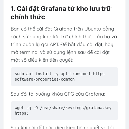
1. Cài đặt Grafana từ kho lưu trữ
chính thức
Bạn có thể cài đặt Grafana trên Ubuntu bằng
cách sử dụng kho lưu trữ chính thức của họ và
trình quản lý gói APT. Để bắt đầu cài đặt, hãy
mở terminal và sử dụng lệnh sau để cài đặt
một số điều kiện tiên quyết:
sudo apt 
install
 -y apt-transport-https 
software-properties-common
Sau đó, tải xuống khóa GPG của Grafana:
wget -q -O /usr/share/keyrings/grafana.key 
https:
Sau khi cài đặt các điều kiện tiên quyết và tải