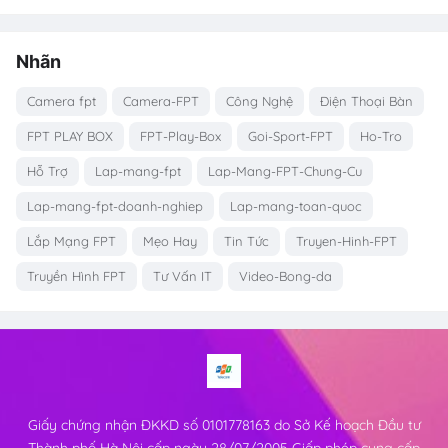
Nhãn
Camera fpt
Camera-FPT
Công Nghệ
Điện Thoại Bàn
FPT PLAY BOX
FPT-Play-Box
Goi-Sport-FPT
Ho-Tro
Hỗ Trợ
Lap-mang-fpt
Lap-Mang-FPT-Chung-Cu
Lap-mang-fpt-doanh-nghiep
Lap-mang-toan-quoc
Lắp Mạng FPT
Mẹo Hay
Tin Tức
Truyen-Hinh-FPT
Truyền Hình FPT
Tư Vấn IT
Video-Bong-da
Giấy chứng nhận ĐKKD số 0101778163 do Sở Kế hoạch Đầu tư