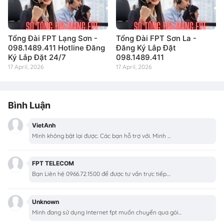
Tổng Đài FPT Lạng Sơn -
Tổng Đài FPT Sơn La -
098.1489.411 Hotline Đăng
Đăng Ký Lắp Đặt
Ký Lắp Đặt 24/7
098.1489.411
17 April, 2026
17 April, 2026
Bình Luận
VietAnh
Mình không bật lại được. Các bạn hỗ trợ với. Mình ...
FPT TELECOM
Bạn Liên hệ 0966.72.1500 để được tư vấn trực tiếp....
Unknown
Mình đang sử dụng Internet fpt muốn chuyển qua gói...