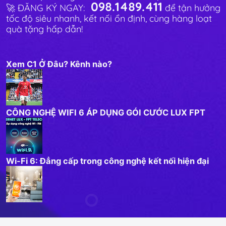
098.1489.411
🚀 ĐĂNG KÝ NGAY:
để tận hưởng
tốc độ siêu nhanh, kết nối ổn định, cùng hàng loạt
quà tặng hấp dẫn!
Xem C1 Ở Đâu? Kênh nào?
CÔNG NGHỆ WIFI 6 ÁP DỤNG GÓI CƯỚC LUX FPT
Wi-Fi 6: Đẳng cấp trong công nghệ kết nối hiện đại