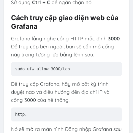
Sử dụng
Ctrl + C
để ngăn chặn nó.
Cách truy cập giao diện web của
Grafana
Grafana lắng nghe cổng HTTP mặc định
3000
.
Để truy cập bên ngoài, bạn sẽ cần mở cổng
này trong tường lửa bằng lệnh sau:
sudo ufw allow 3000/tcp
Để truy cập Grafana, hãy mở bất kỳ trình
duyệt nào và điều hướng đến địa chỉ IP và
cổng 3000 của hệ thống.
http:
Nó sẽ mở ra màn hình Đăng nhập Grafana sau