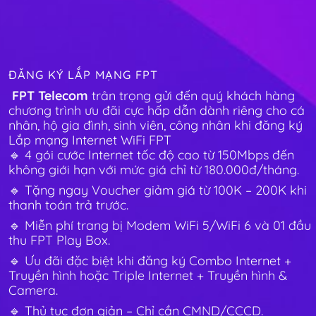
ĐĂNG KÝ LẮP MẠNG FPT
FPT Telecom
trân trọng gửi đến quý khách hàng
chương trình ưu đãi cực hấp dẫn dành riêng cho cá
nhân, hộ gia đình, sinh viên, công nhân khi đăng ký
Lắp mạng Internet WiFi FPT
🔹 4 gói cước Internet tốc độ cao từ 150Mbps đến
không giới hạn với mức giá chỉ từ 180.000đ/tháng.
🔹 Tặng ngay Voucher giảm giá từ 100K – 200K khi
thanh toán trả trước.
🔹 Miễn phí trang bị Modem WiFi 5/WiFi 6 và 01 đầu
thu FPT Play Box.
🔹 Ưu đãi đặc biệt khi đăng ký Combo Internet +
Truyền hình hoặc Triple Internet + Truyền hình &
Camera.
🔹 Thủ tục đơn giản – Chỉ cần CMND/CCCD.