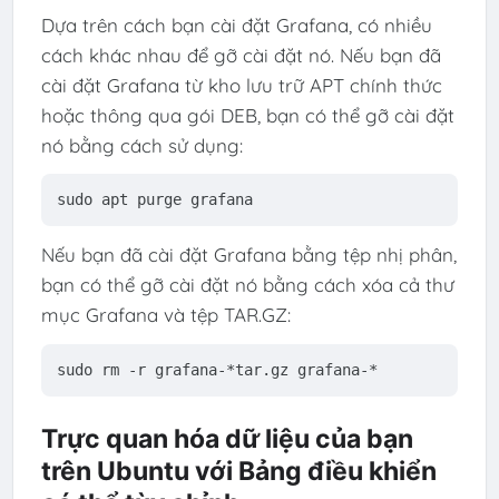
Dựa trên cách bạn cài đặt Grafana, có nhiều
cách khác nhau để gỡ cài đặt nó. Nếu bạn đã
cài đặt Grafana từ kho lưu trữ APT chính thức
hoặc thông qua gói DEB, bạn có thể gỡ cài đặt
nó bằng cách sử dụng:
sudo apt 
purge
 grafana
Nếu bạn đã cài đặt Grafana bằng tệp nhị phân,
bạn có thể gỡ cài đặt nó bằng cách xóa cả thư
mục Grafana và tệp TAR.GZ:
sudo
rm
-r
grafana-
*
tar
.gz
grafana-
*
Trực quan hóa dữ liệu của bạn
trên Ubuntu với Bảng điều khiển