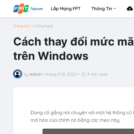
Lắp Mạng FPT
Thông Tin
Trang chủ
Công Nghệ
Cách thay đổi mức mã 
trên Windows
by
Admin
•
tháng 9 10, 2022
•
4 min read
Đang cố gắng nói chuyện với một hệ thống cũ
mã hóa của chính nó bằng các mẹo này.