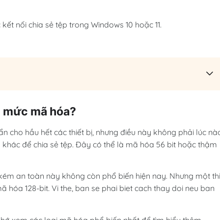
ết nối chia sẻ tệp trong Windows 10 hoặc 11.
g mức mã hóa?
n cho hầu hết các thiết bị, nhưng điều này không phải lúc nà
 khác để chia sẻ tệp. Đây có thể là mã hóa 56 bit hoặc thậm
kém an toàn này không còn phổ biến hiện nay. Nhưng một thi
ã hóa 128-bit. Vi the, ban se phai biet cach thay doi neu ban
hớ xem các loại mã hóa phổ biến nhất để tìm hiểu thêm.