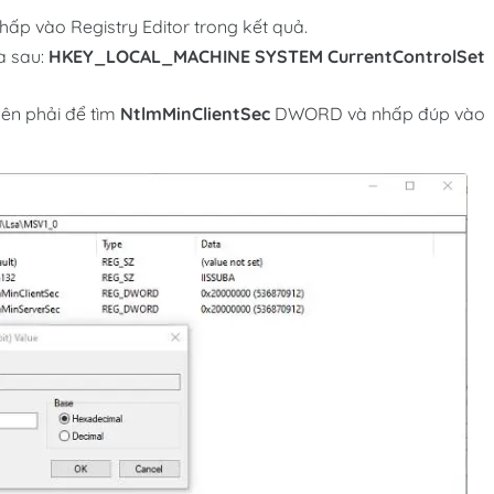
hấp vào Registry Editor trong kết quả.
a sau:
HKEY_LOCAL_MACHINE SYSTEM CurrentControlSet
bên phải để tìm
NtlmMinClientSec
DWORD và nhấp đúp vào