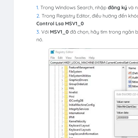
Trong Windows Search, nhập
đăng ký
và n
Trong Registry Editor, điều hướng đến khó
Control Lsa MSV1_0
Với
MSV1_0
đã chọn, hãy tìm trong ngăn 
nó.