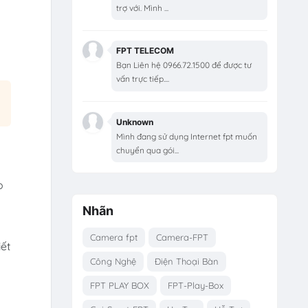
trợ với. Mình ...
FPT TELECOM
Bạn Liên hệ 0966.72.1500 để được tư
vấn trực tiếp....
Unknown
Mình đang sử dụng Internet fpt muốn
chuyển qua gói...
o
Nhãn
Camera fpt
Camera-FPT
ết
Công Nghệ
Điện Thoại Bàn
FPT PLAY BOX
FPT-Play-Box