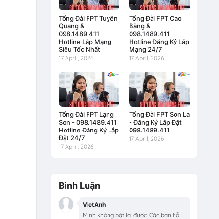
Tổng Đài FPT Tuyên
Tổng Đài FPT Cao
Quang &
Bằng &
098.1489.411
098.1489.411
Hotline Lắp Mạng
Hotline Đăng Ký Lắp
Siêu Tốc Nhất
Mạng 24/7
17 April, 2026
17 April, 2026
Tổng Đài FPT Lạng
Tổng Đài FPT Sơn La
Sơn - 098.1489.411
- Đăng Ký Lắp Đặt
Hotline Đăng Ký Lắp
098.1489.411
Đặt 24/7
17 April, 2026
17 April, 2026
Bình Luận
VietAnh
Mình không bật lại được. Các bạn hỗ