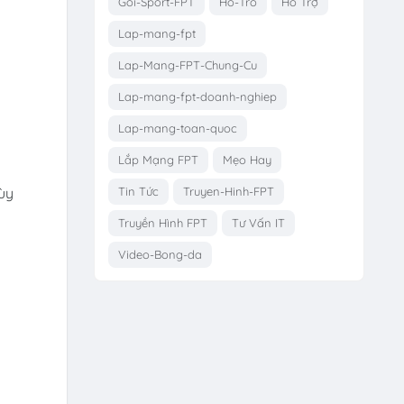
Goi-Sport-FPT
Ho-Tro
Hỗ Trợ
Lap-mang-fpt
Lap-Mang-FPT-Chung-Cu
Lap-mang-fpt-doanh-nghiep
Lap-mang-toan-quoc
Lắp Mạng FPT
Mẹo Hay
ùy
Tin Tức
Truyen-Hinh-FPT
Truyền Hình FPT
Tư Vấn IT
Video-Bong-da