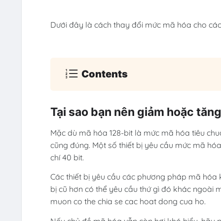
Dưới đây là cách thay đổi mức mã hóa cho các k
Contents
Tại sao bạn nên giảm hoặc tăn
Mặc dù mã hóa 128-bit là mức mã hóa tiêu chuẩ
cũng đúng. Một số thiết bị yêu cầu mức mã hóa
chí 40 bit.
Các thiết bị yêu cầu các phương pháp mã hóa 
bị cũ hơn có thể yêu cầu thứ gì đó khác ngoài m
muon co the chia se cac hoat dong cua ho.
Nếu chủ đề mã hóa vẫn còn hơi khó hiểu, hãy n