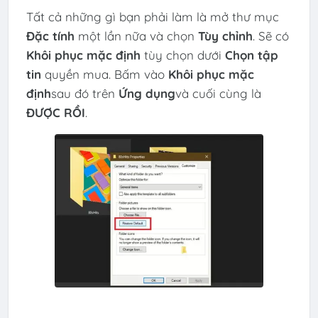
Tất cả những gì bạn phải làm là mở thư mục
Đặc tính
một lần nữa và chọn
Tùy chỉnh
. Sẽ có
Khôi phục mặc định
tùy chọn dưới
Chọn tập
tin
quyền mua. Bấm vào
Khôi phục mặc
định
sau đó trên
Ứng dụng
và cuối cùng là
ĐƯỢC RỒI
.