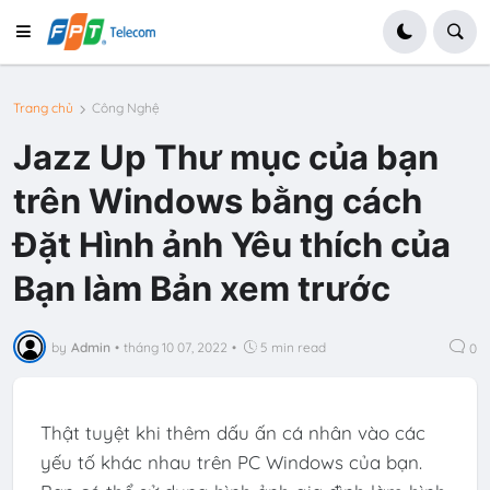
Trang chủ
Công Nghệ
Jazz Up Thư mục của bạn
trên Windows bằng cách
Đặt Hình ảnh Yêu thích của
Bạn làm Bản xem trước
by
Admin
•
tháng 10 07, 2022
•
5 min read
0
Thật tuyệt khi thêm dấu ấn cá nhân vào các
yếu tố khác nhau trên PC Windows của bạn.