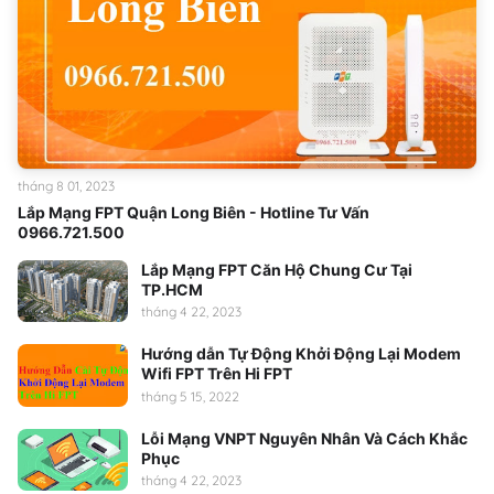
tháng 8 01, 2023
Lắp Mạng FPT Quận Long Biên - Hotline Tư Vấn
0966.721.500
Lắp Mạng FPT Căn Hộ Chung Cư Tại
TP.HCM
tháng 4 22, 2023
Hướng dẫn Tự Động Khởi Động Lại Modem
Wifi FPT Trên Hi FPT
tháng 5 15, 2022
Lỗi Mạng VNPT Nguyên Nhân Và Cách Khắc
Phục
tháng 4 22, 2023