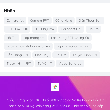
Nhãn
Camera fpt
Camera-FPT
Công Nghệ
Điện Thoại Bàn
FPT PLAY BOX
FPT-Play-Box
Goi-Sport-FPT
Ho-Tro
Hỗ Trợ
Lap-mang-fpt
Lap-Mang-FPT-Chung-Cu
Lap-mang-fpt-doanh-nghiep
Lap-mang-toan-quoc
Lắp Mạng FPT
Mẹo Hay
Tin Tức
Truyen-Hinh-FPT
Truyền Hình FPT
Tư Vấn IT
Video-Bong-da
Giấy chứng nhận ĐKKD số 0101778163 do Sở Kế hoạch Đầu tư
Thành phố Hà Nội cấp ngày 28/07/2005 Giấp phép cung cấp