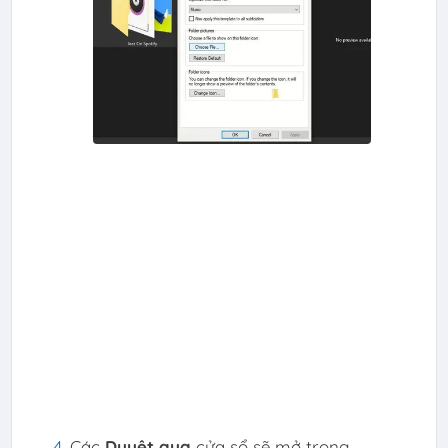
Các
Duyệt qua
cửa sổ sẽ mở trong