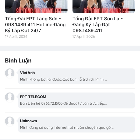
Tổng Đài FPT Lạng Sơn -
Tổng Đài FPT Sơn La -
098.1489.411 Hotline Đăng
Đăng Ký Lắp Đặt
Ký Lắp Đặt 24/7
098.1489.411
17 April, 2026
17 April, 2026
Bình Luận
VietAnh
Mình không bật lại được. Các bạn hỗ trợ với. Mình ...
FPT TELECOM
Bạn Liên hệ 0966.72.1500 để được tư vấn trực tiếp....
Unknown
Mình đang sử dụng Internet fpt muốn chuyển qua gói...