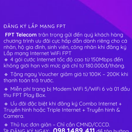
ĐĂNG KÝ LẮP MẠNG FPT
FPT Telecom
trân trọng gửi đến quý khách hàng
chương trình ưu đãi cực hấp dẫn dành riêng cho cá
nhân, hộ gia đình, sinh viên, công nhân khi đăng ký
Lắp mạng Internet WiFi FPT
🔹 4 gói cước Internet tốc độ cao từ 150Mbps đến
không giới hạn với mức giá chỉ từ 180.000đ/tháng.
🔹 Tặng ngay Voucher giảm giá từ 100K – 200K khi
thanh toán trả trước.
🔹 Miễn phí trang bị Modem WiFi 5/WiFi 6 và 01 đầu
thu FPT Play Box.
🔹 Ưu đãi đặc biệt khi đăng ký Combo Internet +
Truyền hình hoặc Triple Internet + Truyền hình &
Camera.
🔹 Thủ tục đơn giản – Chỉ cần CMND/CCCD.
098.1489.411
🚀 ĐĂNG KÝ NGAY:
để tận hưởng