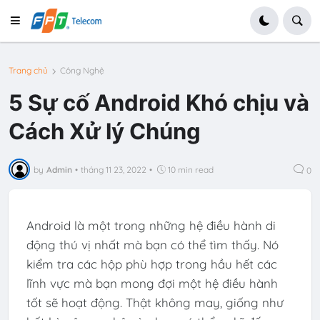
Trang chủ
Công Nghệ
5 Sự cố Android Khó chịu và
Cách Xử lý Chúng
by
Admin
•
tháng 11 23, 2022
•
10 min read
0
Android là một trong những hệ điều hành di
động thú vị nhất mà bạn có thể tìm thấy. Nó
kiểm tra các hộp phù hợp trong hầu hết các
lĩnh vực mà bạn mong đợi một hệ điều hành
tốt sẽ hoạt động. Thật không may, giống như