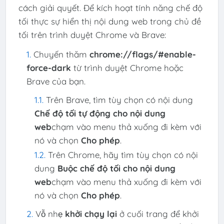
cách giải quyết. Để kích hoạt tính năng chế độ
tối thực sự hiển thị nội dung web trong chủ đề
tối trên trình duyệt Chrome và Brave:
Chuyến thăm
chrome://flags/#enable-
force-dark
từ trình duyệt Chrome hoặc
Brave của bạn.
Trên Brave, tìm tùy chọn có nội dung
Chế độ tối tự động cho nội dung
web
chạm vào menu thả xuống đi kèm với
nó và chọn
Cho phép
.
Trên Chrome, hãy tìm tùy chọn có nội
dung
Buộc chế độ tối cho nội dung
web
chạm vào menu thả xuống đi kèm với
nó và chọn
Cho phép
.
Vỗ nhẹ
khởi chạy lại
ở cuối trang để khởi