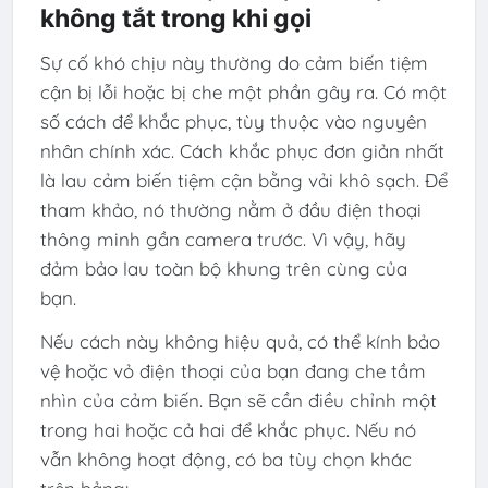
không tắt trong khi gọi
Sự cố khó chịu này thường do cảm biến tiệm
cận bị lỗi hoặc bị che một phần gây ra. Có một
số cách để khắc phục, tùy thuộc vào nguyên
nhân chính xác. Cách khắc phục đơn giản nhất
là lau cảm biến tiệm cận bằng vải khô sạch. Để
tham khảo, nó thường nằm ở đầu điện thoại
thông minh gần camera trước. Vì vậy, hãy
đảm bảo lau toàn bộ khung trên cùng của
bạn.
Nếu cách này không hiệu quả, có thể kính bảo
vệ hoặc vỏ điện thoại của bạn đang che tầm
nhìn của cảm biến. Bạn sẽ cần điều chỉnh một
trong hai hoặc cả hai để khắc phục. Nếu nó
vẫn không hoạt động, có ba tùy chọn khác