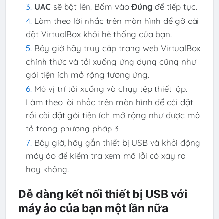
UAC
sẽ bật lên. Bấm vào
Đúng
để tiếp tục.
Làm theo lời nhắc trên màn hình để gỡ cài
đặt VirtualBox khỏi hệ thống của bạn.
Bây giờ hãy truy cập trang web VirtualBox
chính thức và tải xuống ứng dụng cũng như
gói tiện ích mở rộng tương ứng.
Mở vị trí tải xuống và chạy tệp thiết lập.
Làm theo lời nhắc trên màn hình để cài đặt
rồi cài đặt gói tiện ích mở rộng như được mô
tả trong phương pháp 3.
Bây giờ, hãy gắn thiết bị USB và khởi động
máy ảo để kiểm tra xem mã lỗi có xảy ra
hay không.
Dễ dàng kết nối thiết bị USB với
máy ảo của bạn một lần nữa