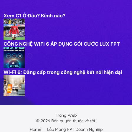
Xem C1 Ở Đâu? Kênh nào?
CÔNG NGHỆ WIFI 6 ÁP DỤNG GÓI CƯỚC LUX FPT
Wi-Fi 6: Đẳng cấp trong công nghệ kết nối hiện đại
Trang Web
©
2026
Bản quyền thuộc về tôi.
Home
Lắp Mạng FPT Doanh Nghiệp