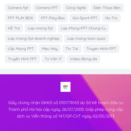
Camera fpt
Camera-FPT
Công Nghệ
Điện Thoại Bàn
FPT PLAY BOX
FPT-Play-Box
Goi-Sport-FPT
Ho-Tro
Hỗ Trợ
Lap-mang-fpt
Lap-Mang-FPT-Chung-Cu
Lap-mang-fpt-doanh-nghiep
Lap-mang-toan-quoc
Lắp Mạng FPT
Mẹo Hay
Tin Tức
Truyen-Hinh-FPT
Truyền Hình FPT
Tư Vấn IT
Video-Bong-da
Giấy chứng nhận ĐKKD số 0101778163 do Sở Kế hoạch Đầu tư
Thành phố Hà Nội cấp ngày 28/07/2005 Giấp phép cung cấp
dịch vụ Viễn thông số 147/GP-CVT ngày 02/05/2013