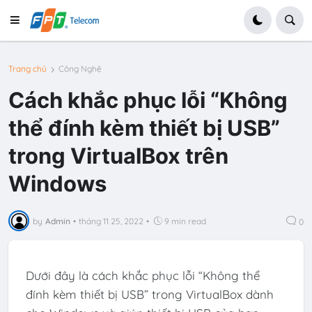
Trang chủ
Công Nghệ
Cách khắc phục lỗi “Không
thể đính kèm thiết bị USB”
trong VirtualBox trên
Windows
by
Admin
•
tháng 11 25, 2022
•
9 min read
0
Dưới đây là cách khắc phục lỗi “Không thể
đính kèm thiết bị USB” trong VirtualBox dành