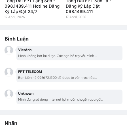
Tổng Đài FPT Lạng Sơn -
Tổng Đài FPT Sơn La -
098.1489.411 Hotline Đăng
Đăng Ký Lắp Đặt
Ký Lắp Đặt 24/7
098.1489.411
17 April, 2026
17 April, 2026
Bình Luận
VietAnh
Mình không bật lại được. Các bạn hỗ trợ với. Mình ...
FPT TELECOM
Bạn Liên hệ 0966.72.1500 để được tư vấn trực tiếp....
Unknown
Mình đang sử dụng Internet fpt muốn chuyển qua gói...
Nhãn