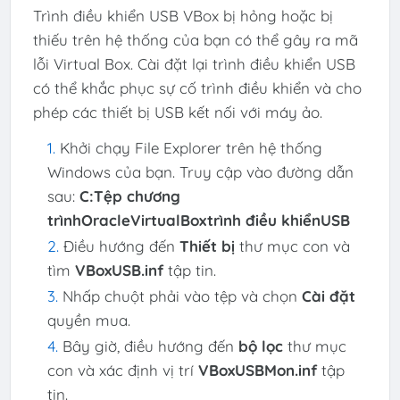
Trình điều khiển USB VBox bị hỏng hoặc bị
thiếu trên hệ thống của bạn có thể gây ra mã
lỗi Virtual Box. Cài đặt lại trình điều khiển USB
có thể khắc phục sự cố trình điều khiển và cho
phép các thiết bị USB kết nối với máy ảo.
Khởi chạy File Explorer trên hệ thống
Windows của bạn. Truy cập vào đường dẫn
sau:
C:Tệp chương
trìnhOracleVirtualBoxtrình điều khiểnUSB
Điều hướng đến
Thiết bị
thư mục con và
tìm
VBoxUSB.inf
tập tin.
Nhấp chuột phải vào tệp và chọn
Cài đặt
quyền mua.
Bây giờ, điều hướng đến
bộ lọc
thư mục
con và xác định vị trí
VBoxUSBMon.inf
tập
tin.