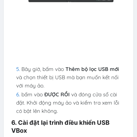
Bây giờ, bấm vào
Thêm bộ lọc USB mới
và chọn thiết bị USB mà bạn muốn kết nối
với máy ảo.
bấm vào
ĐƯỢC RỒI
và đóng cửa sổ cài
đặt. Khởi động máy ảo và kiểm tra xem lỗi
có bật lên không.
6. Cài đặt lại trình điều khiển USB
VBox