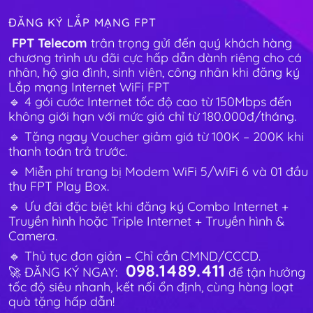
ĐĂNG KÝ LẮP MẠNG FPT
FPT Telecom
trân trọng gửi đến quý khách hàng
chương trình ưu đãi cực hấp dẫn dành riêng cho cá
nhân, hộ gia đình, sinh viên, công nhân khi đăng ký
Lắp mạng Internet WiFi FPT
🔹 4 gói cước Internet tốc độ cao từ 150Mbps đến
không giới hạn với mức giá chỉ từ 180.000đ/tháng.
🔹 Tặng ngay Voucher giảm giá từ 100K – 200K khi
thanh toán trả trước.
🔹 Miễn phí trang bị Modem WiFi 5/WiFi 6 và 01 đầu
thu FPT Play Box.
🔹 Ưu đãi đặc biệt khi đăng ký Combo Internet +
Truyền hình hoặc Triple Internet + Truyền hình &
Camera.
🔹 Thủ tục đơn giản – Chỉ cần CMND/CCCD.
098.1489.411
🚀 ĐĂNG KÝ NGAY:
để tận hưởng
tốc độ siêu nhanh, kết nối ổn định, cùng hàng loạt
quà tặng hấp dẫn!