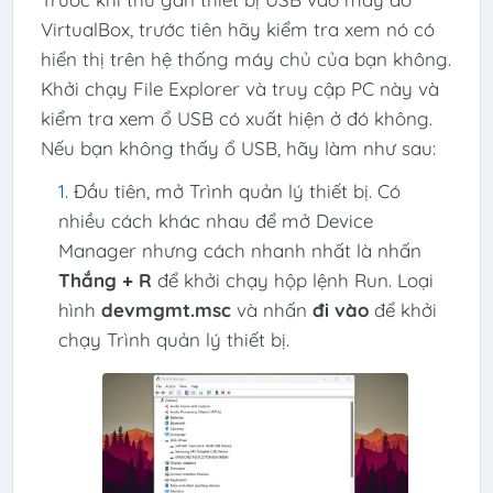
VirtualBox, trước tiên hãy kiểm tra xem nó có
hiển thị trên hệ thống máy chủ của bạn không.
Khởi chạy File Explorer và truy cập PC này và
kiểm tra xem ổ USB có xuất hiện ở đó không.
Nếu bạn không thấy ổ USB, hãy làm như sau:
Đầu tiên, mở Trình quản lý thiết bị. Có
nhiều cách khác nhau để mở Device
Manager nhưng cách nhanh nhất là nhấn
Thắng + R
để khởi chạy hộp lệnh Run. Loại
hình
devmgmt.msc
và nhấn
đi vào
để khởi
chạy Trình quản lý thiết bị.