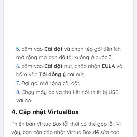
bấm vào
Cài đặt
và chọn tệp gói tiện ích
mở rộng mà bạn đã tải xuống ở bước 3.
bấm vào
Cài đặt
nút, chấp nhận
EULA
và
bấm vào
Tôi đồng ý
cái nút.
Đợi gói mở rộng cài đặt.
Chạy máy ảo và thử kết nối thiết bị USB
với nó.
4. Cập nhật VirtualBox
Phiên bản VirtualBox lỗi thời có thể gặp lỗi. Vì
vậy, bạn cần cập nhật VirtualBox để sửa các