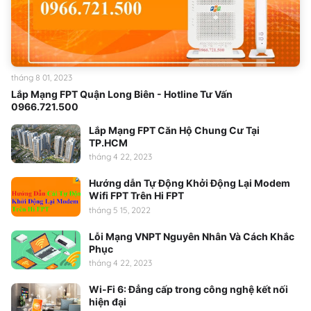
tháng 8 01, 2023
Lắp Mạng FPT Quận Long Biên - Hotline Tư Vấn
0966.721.500
Lắp Mạng FPT Căn Hộ Chung Cư Tại
TP.HCM
tháng 4 22, 2023
Hướng dẫn Tự Động Khởi Động Lại Modem
Wifi FPT Trên Hi FPT
tháng 5 15, 2022
Lỗi Mạng VNPT Nguyên Nhân Và Cách Khắc
Phục
tháng 4 22, 2023
Wi-Fi 6: Đẳng cấp trong công nghệ kết nối
hiện đại