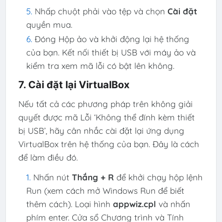
Nhấp chuột phải vào tệp và chọn
Cài đặt
quyền mua.
Đóng Hộp ảo và khởi động lại hệ thống
của bạn. Kết nối thiết bị USB với máy ảo và
kiểm tra xem mã lỗi có bật lên không.
7. Cài đặt lại VirtualBox
Nếu tất cả các phương pháp trên không giải
quyết được mã Lỗi ‘Không thể đính kèm thiết
bị USB’, hãy cân nhắc cài đặt lại ứng dụng
VirtualBox trên hệ thống của bạn. Đây là cách
để làm điều đó.
Nhấn nút
Thắng + R
để khởi chạy hộp lệnh
Run (xem cách mở Windows Run để biết
thêm cách). Loại hình
appwiz.cpl
và nhấn
phím enter. Cửa sổ Chương trình và Tính