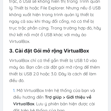
trặc, ổ USB sẽ không hiển thị trong Trình quản
lý Thiết bị hoặc File Explorer. Nhưng nếu ổ USB
không xuất hiện trong trình quản lý thiết bị
ngay cả sau khi thay đổi cổng, nó có thể bị
trục trặc phần cứng. Trong trường hợp đó, hãy
thử kết nối một ổ USB khác với máy ảo
VirtualBox.
3. Cài đặt Gói mở rộng VirtualBox
VirtualBox chỉ có thể gắn thiết bị USB 1.0 vào
máy ảo. Bạn cần cài đặt gói mở rộng để thêm
thiết bị USB 2.0 hoặc 3.0. Đây là cách để làm
điều đó.
Mở VirtualBox trên hệ thống của bạn và
điều hướng đến
Trợ giúp > Giới thiệu về
VirtualBox
. Lưu ý phiên bản hiện được cài
đặt trên hệ thống của bạn.