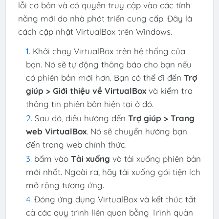
lỗi cơ bản và có quyền truy cập vào các tính
năng mới do nhà phát triển cung cấp. Đây là
cách cập nhật VirtualBox trên Windows.
Khởi chạy VirtualBox trên hệ thống của
bạn. Nó sẽ tự động thông báo cho bạn nếu
có phiên bản mới hơn. Bạn có thể đi đến
Trợ
giúp > Giới thiệu về VirtualBox
và kiểm tra
thông tin phiên bản hiện tại ở đó.
Sau đó, điều hướng đến
Trợ giúp > Trang
web VirtualBox
. Nó sẽ chuyển hướng bạn
đến trang web chính thức.
bấm vào
Tải xuống
và tải xuống phiên bản
mới nhất. Ngoài ra, hãy tải xuống gói tiện ích
mở rộng tương ứng.
Đóng ứng dụng VirtualBox và kết thúc tất
cả các quy trình liên quan bằng Trình quản