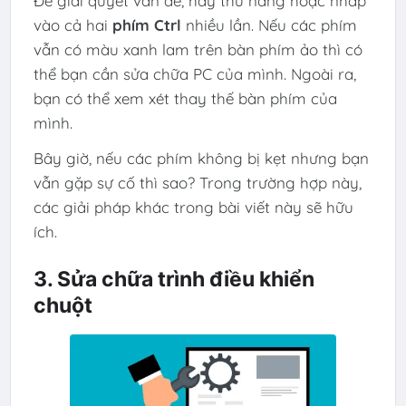
Để giải quyết vấn đề, hãy thử nâng hoặc nhấp
vào cả hai
phím Ctrl
nhiều lần. Nếu các phím
vẫn có màu xanh lam trên bàn phím ảo thì có
thể bạn cần sửa chữa PC của mình. Ngoài ra,
bạn có thể xem xét thay thế bàn phím của
mình.
Bây giờ, nếu các phím không bị kẹt nhưng bạn
vẫn gặp sự cố thì sao? Trong trường hợp này,
các giải pháp khác trong bài viết này sẽ hữu
ích.
3. Sửa chữa trình điều khiển
chuột