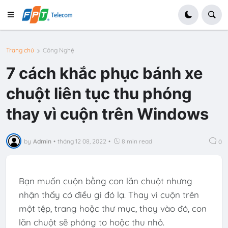
Trang chủ
Công Nghệ
7 cách khắc phục bánh xe
chuột liên tục thu phóng
thay vì cuộn trên Windows
by
Admin
•
tháng 12 08, 2022
•
8 min read
0
Bạn muốn cuộn bằng con lăn chuột nhưng
nhận thấy có điều gì đó lạ. Thay vì cuộn trên
một tệp, trang hoặc thư mục, thay vào đó, con
lăn chuột sẽ phóng to hoặc thu nhỏ.