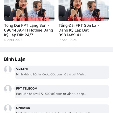
Tổng Đài FPT Lạng Sơn -
Tổng Đài FPT Sơn La -
098.1489.411 Hotline Đăng
Đăng Ký Lắp Đặt
Ký Lắp Đặt 24/7
098.1489.411
17 April, 2026
17 April, 2026
Bình Luận
VietAnh
Mình không bật lại được. Các bạn hỗ trợ với. Mình ...
FPT TELECOM
Bạn Liên hệ 0966.72.1500 để được tư vấn trực tiếp....
Unknown