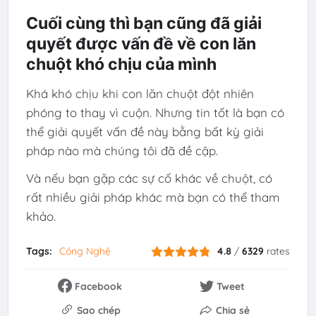
Cuối cùng thì bạn cũng đã giải
quyết được vấn đề về con lăn
chuột khó chịu của mình
Khá khó chịu khi con lăn chuột đột nhiên
phóng to thay vì cuộn. Nhưng tin tốt là bạn có
thể giải quyết vấn đề này bằng bất kỳ giải
pháp nào mà chúng tôi đã đề cập.
Và nếu bạn gặp các sự cố khác về chuột, có
rất nhiều giải pháp khác mà bạn có thể tham
khảo.
Tags:
Công Nghệ
4.8
/
6329
rates
Facebook
Tweet
Sao chép
Chia sẻ