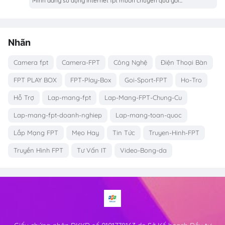
Mình đang sử dụng Internet fpt muốn chuyển qua gói...
Nhãn
Camera fpt
Camera-FPT
Công Nghệ
Điện Thoại Bàn
FPT PLAY BOX
FPT-Play-Box
Goi-Sport-FPT
Ho-Tro
Hỗ Trợ
Lap-mang-fpt
Lap-Mang-FPT-Chung-Cu
Lap-mang-fpt-doanh-nghiep
Lap-mang-toan-quoc
Lắp Mạng FPT
Mẹo Hay
Tin Tức
Truyen-Hinh-FPT
Truyền Hình FPT
Tư Vấn IT
Video-Bong-da