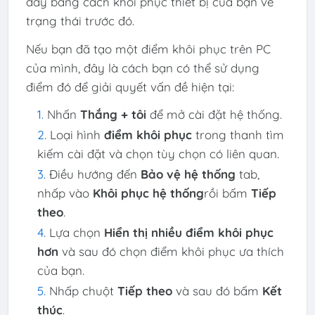
đây bằng cách khôi phục thiết bị của bạn về
trạng thái trước đó.
Nếu bạn đã tạo một điểm khôi phục trên PC
của mình, đây là cách bạn có thể sử dụng
điểm đó để giải quyết vấn đề hiện tại:
Nhấn
Thắng + tôi
để mở cài đặt hệ thống.
Loại hình
điểm khôi phục
trong thanh tìm
kiếm cài đặt và chọn tùy chọn có liên quan.
Điều hướng đến
Bảo vệ hệ thống
tab,
nhấp vào
Khôi phục hệ thống
rồi bấm
Tiếp
theo
.
Lựa chọn
Hiển thị nhiều điểm khôi phục
hơn
và sau đó chọn điểm khôi phục ưa thích
của bạn.
Nhấp chuột
Tiếp theo
và sau đó bấm
Kết
thúc
.