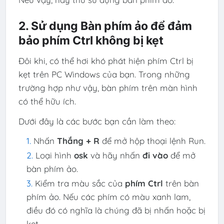
2. Sử dụng Bàn phím ảo để đảm
bảo phím Ctrl không bị kẹt
Đôi khi, có thể hơi khó phát hiện phím Ctrl bị
kẹt trên PC Windows của bạn. Trong những
trường hợp như vậy, bàn phím trên màn hình
có thể hữu ích.
Dưới đây là các bước bạn cần làm theo:
Nhấn
Thắng + R
để mở hộp thoại lệnh Run.
Loại hình
osk
và hãy nhấn
đi vào
để mở
bàn phím ảo.
Kiểm tra màu sắc của
phím Ctrl
trên bàn
phím ảo. Nếu các phím có màu xanh lam,
điều đó có nghĩa là chúng đã bị nhấn hoặc bị
kẹt.