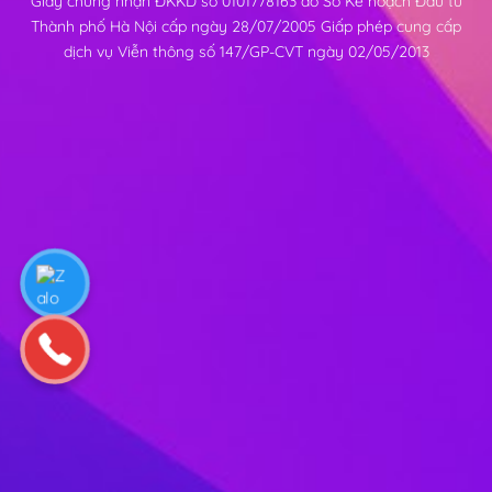
Giấy chứng nhận ĐKKD số 0101778163 do Sở Kế hoạch Đầu tư
Thành phố Hà Nội cấp ngày 28/07/2005 Giấp phép cung cấp
dịch vụ Viễn thông số 147/GP-CVT ngày 02/05/2013