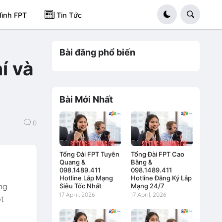
ình FPT
Tin Tức
Bài đăng phổ biến
í và
Bài Mới Nhất
0
Tổng Đài FPT Tuyên
Tổng Đài FPT Cao
Quang &
Bằng &
098.1489.411
098.1489.411
Hotline Lắp Mạng
Hotline Đăng Ký Lắp
ng
Siêu Tốc Nhất
Mạng 24/7
17 April, 2026
17 April, 2026
t