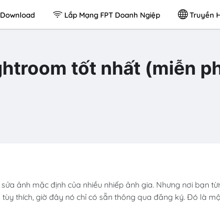
Download
Lắp Mạng FPT Doanh Ngiệp
Truyền H
ghtroom tốt nhất (miễn ph
 sửa ảnh mặc định của nhiều nhiếp ảnh gia. Nhưng nơi bạn từ
tùy thích, giờ đây nó chỉ có sẵn thông qua đăng ký. Đó là mộ