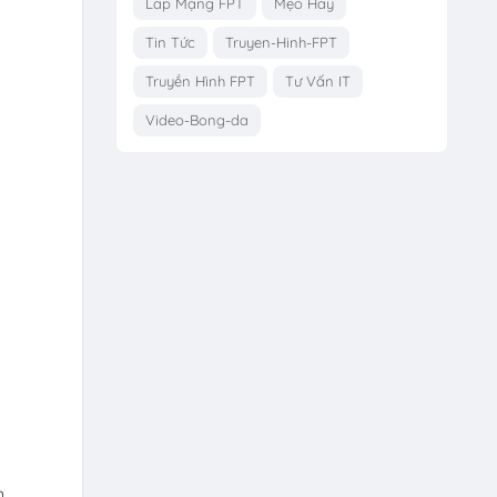
Lắp Mạng FPT
Mẹo Hay
Tin Tức
Truyen-Hinh-FPT
Truyền Hình FPT
Tư Vấn IT
Video-Bong-da
n