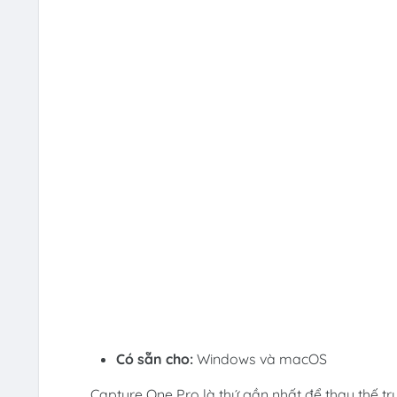
Có sẵn cho:
Windows và macOS
Capture One Pro là thứ gần nhất để thay thế tr