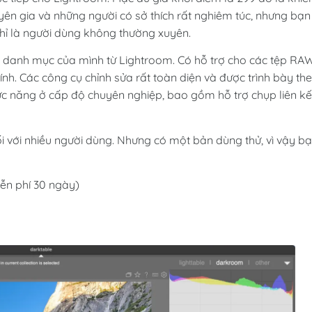
yên gia và những người có sở thích rất nghiêm túc, nhưng bạn
hỉ là người dùng không thường xuyên.
ển danh mục của mình từ Lightroom. Có hỗ trợ cho các tệp RA
h. Các công cụ chỉnh sửa rất toàn diện và được trình bày th
hức năng ở cấp độ chuyên nghiệp, bao gồm hỗ trợ chụp liên kế
i với nhiều người dùng. Nhưng có một bản dùng thử, vì vậy b
ễn phí 30 ngày)