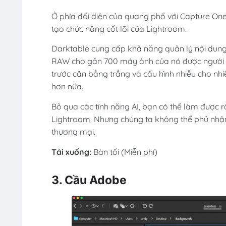
Ở phía đối diện của quang phổ với Capture One
tạo chức năng cốt lõi của Lightroom.
Darktable cung cấp khả năng quản lý nội dung c
RAW cho gần 700 máy ảnh của nó được người d
trước cân bằng trắng và cấu hình nhiễu cho nhi
hơn nữa.
Bỏ qua các tính năng AI, bạn có thể làm được 
Lightroom. Nhưng chúng ta không thể phủ nhận r
thương mại.
Tải xuống:
Bàn tối (Miễn phí)
3. Cầu Adobe