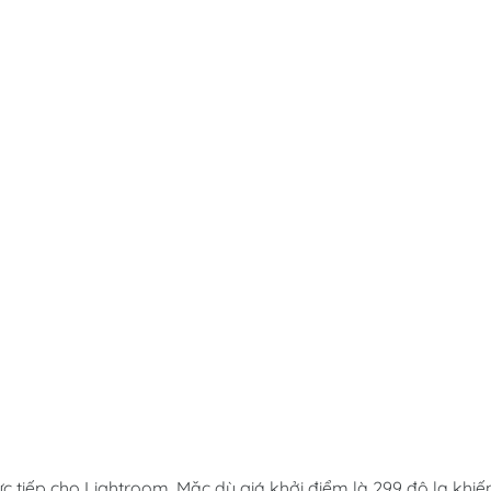
ực tiếp cho Lightroom. Mặc dù giá khởi điểm là 299 đô la khiế