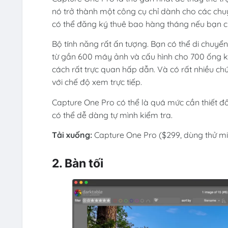
nó trở thành một công cụ chỉ dành cho các chu
có thể đăng ký thuê bao hàng tháng nếu bạn c
Bộ tính năng rất ấn tượng. Bạn có thể di chuy
từ gần 600 máy ảnh và cấu hình cho 700 ống kín
cách rất trực quan hấp dẫn. Và có rất nhiều c
với chế độ xem trực tiếp.
Capture One Pro có thể là quá mức cần thiết đố
có thể dễ dàng tự mình kiểm tra.
Tải xuống:
Capture One Pro ($299, dùng thử mi
2. Bàn tối