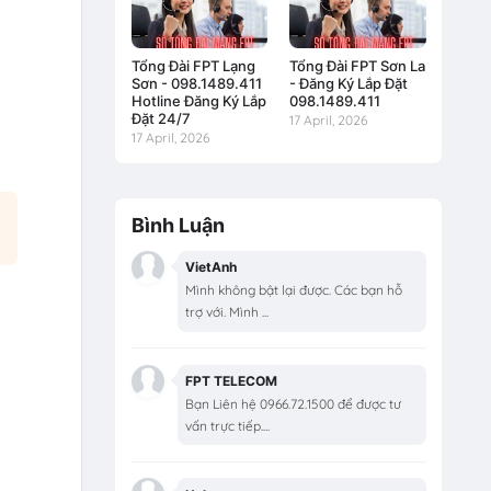
Tổng Đài FPT Lạng
Tổng Đài FPT Sơn La
Sơn - 098.1489.411
- Đăng Ký Lắp Đặt
Hotline Đăng Ký Lắp
098.1489.411
Đặt 24/7
17 April, 2026
17 April, 2026
Bình Luận
VietAnh
Mình không bật lại được. Các bạn hỗ
trợ với. Mình ...
FPT TELECOM
Bạn Liên hệ 0966.72.1500 để được tư
vấn trực tiếp....