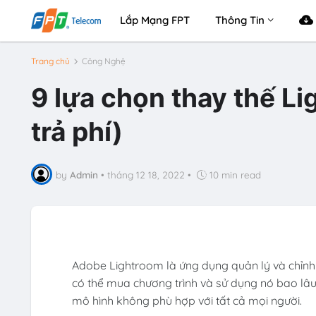
Lắp Mạng FPT
Thông Tin
Trang chủ
Công Nghệ
9 lựa chọn thay thế Li
trả phí)
by
Admin
•
tháng 12 18, 2022
•
10 min read
Adobe Lightroom là ứng dụng quản lý và chỉnh
có thể mua chương trình và sử dụng nó bao lâu 
mô hình không phù hợp với tất cả mọi người.