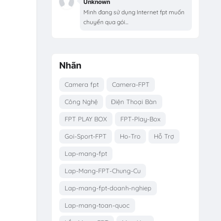
Unknown
Mình đang sử dụng Internet fpt muốn
chuyển qua gói...
Nhãn
Camera fpt
Camera-FPT
Công Nghệ
Điện Thoại Bàn
FPT PLAY BOX
FPT-Play-Box
Goi-Sport-FPT
Ho-Tro
Hỗ Trợ
Lap-mang-fpt
Lap-Mang-FPT-Chung-Cu
Lap-mang-fpt-doanh-nghiep
Lap-mang-toan-quoc