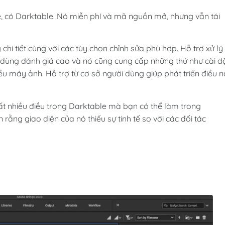
, có Darktable. Nó miễn phí và mã nguồn mở, nhưng vẫn tái
hi tiết cùng với các tùy chọn chỉnh sửa phù hợp. Hỗ trợ xử lý
ùng đánh giá cao và nó cũng cung cấp những thứ như cài đ
ều máy ảnh. Hỗ trợ từ cơ sở người dùng giúp phát triển điều 
rất nhiều điều trong Darktable mà bạn có thể làm trong
ằng giao diện của nó thiếu sự tinh tế so với các đối tác