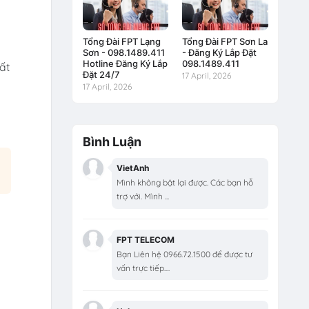
Tổng Đài FPT Lạng
Tổng Đài FPT Sơn La
Sơn - 098.1489.411
- Đăng Ký Lắp Đặt
Hotline Đăng Ký Lắp
098.1489.411
ất
Đặt 24/7
17 April, 2026
17 April, 2026
Bình Luận
VietAnh
Mình không bật lại được. Các bạn hỗ
trợ với. Mình ...
FPT TELECOM
Bạn Liên hệ 0966.72.1500 để được tư
vấn trực tiếp....