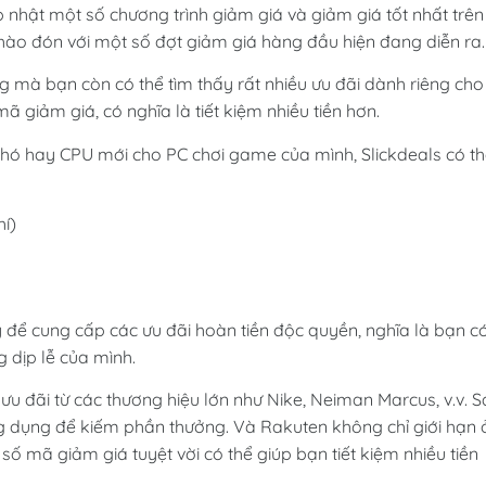
p nhật một số chương trình giảm giá và giảm giá tốt nhất trên
hào đón với một số đợt giảm giá hàng đầu hiện đang diễn ra.
g mà bạn còn có thể tìm thấy rất nhiều ưu đãi dành riêng cho
ã giảm giá, có nghĩa là tiết kiệm nhiều tiền hơn.
chó hay CPU mới cho PC chơi game của mình, Slickdeals có t
hí)
 để cung cấp các ưu đãi hoàn tiền độc quyền, nghĩa là bạn c
g dịp lễ của mình.
ưu đãi từ các thương hiệu lớn như Nike, Neiman Marcus, v.v. 
ứng dụng để kiếm phần thưởng. Và Rakuten không chỉ giới hạn 
 số mã giảm giá tuyệt vời có thể giúp bạn tiết kiệm nhiều tiền