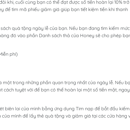
ôi khi, cuối cùng bạn có thể đạt được số tiền hoàn lại 10% trở
y để tìm mã phiếu giảm giá giúp bạn tiết kiệm tiền khi thanh
nh sách quà tặng ngày lễ của bạn. Nếu bạn đang tìm kiếm mức
t hàng đó vào phần Danh sách thả của Honey sẽ cho phép bạ
iễn phí)
là một trong những phần quan trọng nhất của ngày lễ. Nếu b
 cách tuyệt vời để bạn có thể hoàn lại một số tiền mặt, ngay
uét biên lai của mình bằng ứng dụng Tìm nạp để bắt đầu kiếm
h của mình để lấy thẻ quà tặng và giảm giá tại các cửa hàng 