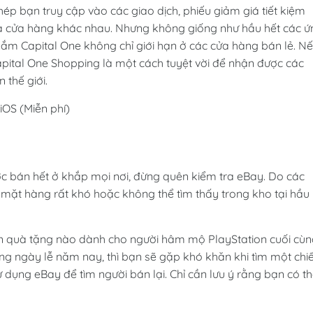
 bạn truy cập vào các giao dịch, phiếu giảm giá tiết kiệm
u và cửa hàng khác nhau. Nhưng không giống như hầu hết các ứ
ắm Capital One không chỉ giới hạn ở các cửa hàng bán lẻ. N
apital One Shopping là một cách tuyệt vời để nhận được các
 thế giới.
iOS (Miễn phí)
 bán hết ở khắp mọi nơi, đừng quên kiểm tra eBay. Do các
 mặt hàng rất khó hoặc không thể tìm thấy trong kho tại hầu
n quà tặng nào dành cho người hâm mộ PlayStation cuối cùn
g ngày lễ năm nay, thì bạn sẽ gặp khó khăn khi tìm một chi
 dụng eBay để tìm người bán lại. Chỉ cần lưu ý rằng bạn có t