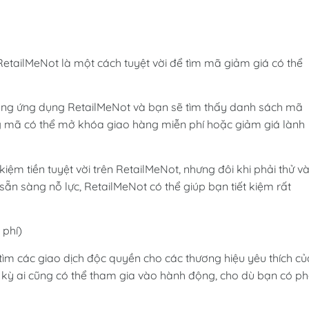
RetailMeNot là một cách tuyệt vời để tìm mã giảm giá có thể
ong ứng dụng RetailMeNot và bạn sẽ tìm thấy danh sách mã
g mã có thể mở khóa giao hàng miễn phí hoặc giảm giá lành
ệm tiền tuyệt vời trên RetailMeNot, nhưng đôi khi phải thử v
ẵn sàng nỗ lực, RetailMeNot có thể giúp bạn tiết kiệm rất
 phí)
tìm các giao dịch độc quyền cho các thương hiệu yêu thích củ
t kỳ ai cũng có thể tham gia vào hành động, cho dù bạn có ph