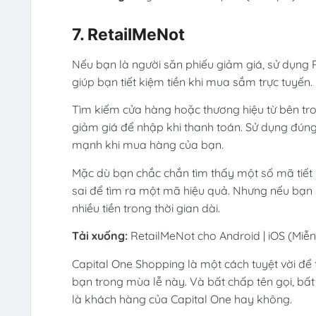
7. RetailMeNot
Nếu bạn là người săn phiếu giảm giá, sử dụng 
giúp bạn tiết kiệm tiền khi mua sắm trực tuyến.
Tìm kiếm cửa hàng hoặc thương hiệu từ bên tr
giảm giá để nhập khi thanh toán. Sử dụng đún
mạnh khi mua hàng của bạn.
Mặc dù bạn chắc chắn tìm thấy một số mã tiết ki
sai để tìm ra một mã hiệu quả. Nhưng nếu bạn s
nhiều tiền trong thời gian dài.
Tải xuống:
RetailMeNot cho Android | iOS (Miễn
Capital One Shopping là một cách tuyệt vời để 
bạn trong mùa lễ này. Và bất chấp tên gọi, bấ
là khách hàng của Capital One hay không.