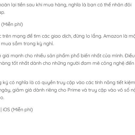
àn lại tiền sau khi mua hàng, nghĩa là bạn có thể nhân đôi
ạp.
(Miễn phí)
c trên mạng để tìm các giao dịch, đừng lo lắng. Amazon là m
 mua sắm trong kỳ nghỉ.
 giá mạnh cho nhiều sản phẩm phổ biến nhất của mình. Điều
òn hàng tốt nhất dành cho những người đam mê công nghệ đến
 ký có nghĩa là có quyền truy cập vào các tính năng tiết kiệ
 ngày, giảm giá dành riêng cho Prime và truy cập vào vô số n
o.
iOS (Miễn phí)