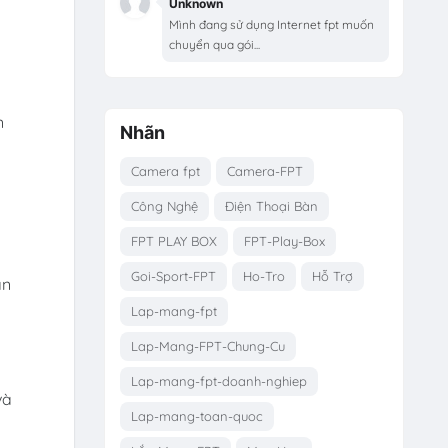
Unknown
Mình đang sử dụng Internet fpt muốn
chuyển qua gói...
n
Nhãn
Camera fpt
Camera-FPT
Công Nghệ
Điện Thoại Bàn
FPT PLAY BOX
FPT-Play-Box
Goi-Sport-FPT
Ho-Tro
Hỗ Trợ
ạn
Lap-mang-fpt
Lap-Mang-FPT-Chung-Cu
Lap-mang-fpt-doanh-nghiep
và
Lap-mang-toan-quoc