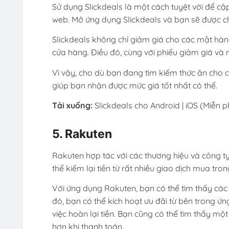
Sử dụng Slickdeals là một cách tuyệt vời để cậ
web. Mở ứng dụng Slickdeals và bạn sẽ được c
Slickdeals không chỉ giảm giá cho các mặt hàn
cửa hàng. Điều đó, cùng với phiếu giảm giá và m
Vì vậy, cho dù bạn đang tìm kiếm thức ăn cho 
giúp bạn nhận được mức giá tốt nhất có thể.
Tải xuống:
Slickdeals cho Android | iOS (Miễn p
5. Rakuten
Rakuten hợp tác với các thương hiệu và công ty
thể kiếm lại tiền từ rất nhiều giao dịch mua tron
Với ứng dụng Rakuten, bạn có thể tìm thấy các 
đó, bạn có thể kích hoạt ưu đãi từ bên trong 
việc hoàn lại tiền. Bạn cũng có thể tìm thấy một
hơn khi thanh toán.