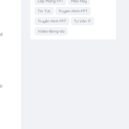
Lắp Mạng FPT
Mẹo Hay
Tin Tức
Truyen-Hinh-FPT
Truyền Hình FPT
Tư Vấn IT
Video-Bong-da
ột
m
ội