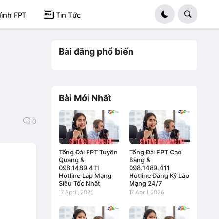
ình FPT
Tin Tức
Bài đăng phổ biến
Bài Mới Nhất
0
Tổng Đài FPT Tuyên
Tổng Đài FPT Cao
Quang &
Bằng &
098.1489.411
098.1489.411
Hotline Lắp Mạng
Hotline Đăng Ký Lắp
Siêu Tốc Nhất
Mạng 24/7
17 April, 2026
17 April, 2026