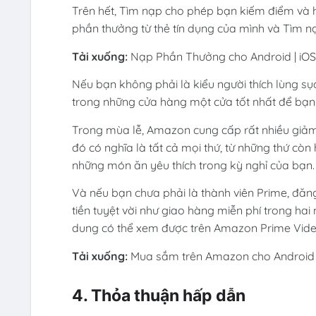
Trên hết, Tìm nạp cho phép bạn kiếm điểm và ho
phần thưởng từ thẻ tín dụng của mình và Tìm n
Tải xuống:
Nạp Phần Thưởng cho Android | iOS 
Nếu bạn không phải là kiểu người thích lùng sụ
trong những cửa hàng một cửa tốt nhất để bạn
Trong mùa lễ, Amazon cung cấp rất nhiều giảm
đó có nghĩa là tất cả mọi thứ, từ những thứ c
những món ăn yêu thích trong kỳ nghỉ của bạn.
Và nếu bạn chưa phải là thành viên Prime, đăng
tiền tuyệt vời như giao hàng miễn phí trong hai
dung có thể xem được trên Amazon Prime Vide
Tải xuống:
Mua sắm trên Amazon cho Android | 
4. Thỏa thuận hấp dẫn