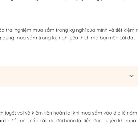
óa trải nghiệm mua sắm trong kỳ nghỉ của mình và tiết kiệm r
 ứng dụng mua sắm trong kỳ nghỉ yêu thích mà bạn nên cài đặt
ch tuyệt vời và kiếm tiền hoàn lại khi mua sắm vào dịp lễ năm
n lẻ để cung cấp các ưu đãi hoàn lại tiền độc quyền khi mua