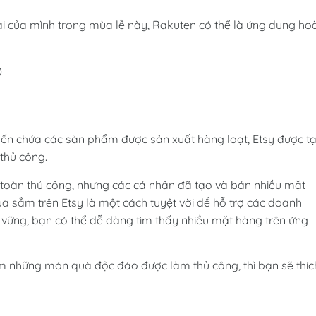
lại của mình trong mùa lễ này, Rakuten có thể là ứng dụng ho
)
yến chứa các sản phẩm được sản xuất hàng loạt, Etsy được t
thủ công.
 toàn thủ công, nhưng các cá nhân đã tạo và bán nhiều mặt
a sắm trên Etsy là một cách tuyệt vời để hỗ trợ các doanh
vững, bạn có thể dễ dàng tìm thấy nhiều mặt hàng trên ứng
ếm những món quà độc đáo được làm thủ công, thì bạn sẽ thíc