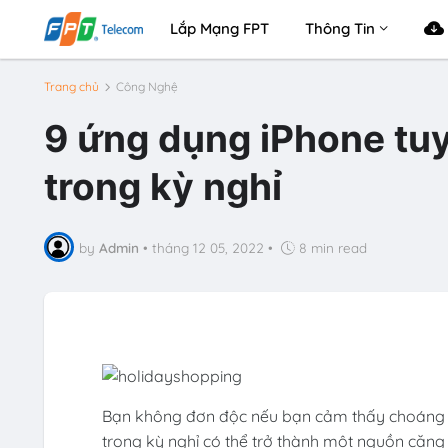
Lắp Mạng FPT
Thông Tin
Trang chủ
Công Nghệ
9 ứng dụng iPhone tuy
trong kỳ nghỉ
by
Admin
•
tháng 12 05, 2022
•
8 min read
Bạn không đơn độc nếu bạn cảm thấy choáng n
trong kỳ nghỉ có thể trở thành một nguồn căn