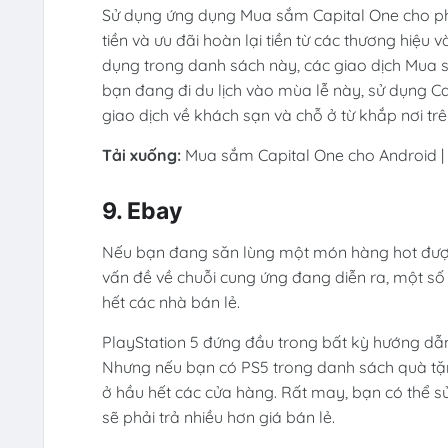
Sử dụng ứng dụng Mua sắm Capital One cho phép
tiền và ưu đãi hoàn lại tiền từ các thương hiệ
dụng trong danh sách này, các giao dịch Mua s
bạn đang đi du lịch vào mùa lễ này, sử dụng C
giao dịch về khách sạn và chỗ ở từ khắp nơi trên
Tải xuống:
Mua sắm Capital One cho Android | 
9. Ebay
Nếu bạn đang săn lùng một món hàng hot được
vấn đề về chuỗi cung ứng đang diễn ra, một số
hết các nhà bán lẻ.
PlayStation 5 đứng đầu trong bất kỳ hướng dẫ
Nhưng nếu bạn có PS5 trong danh sách quà tặn
ở hầu hết các cửa hàng. Rất may, bạn có thể sử
sẽ phải trả nhiều hơn giá bán lẻ.