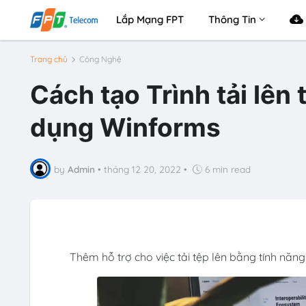
Lắp Mạng FPT
Thông Tin
Trang chủ
Công Nghệ
Cách tạo Trình tải lên
dụng Winforms
by
Admin
•
tháng 12 20, 2022
•
6 min read
Thêm hỗ trợ cho việc tải tệp lên bằng tính năng