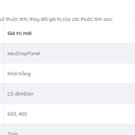
thuộc tính, thay đổi giá trị của các thuộc tính sau:
Giá trị mới
kéoDropPanel
Khói trắng
Cố địnhĐơn
600, 400
Thật