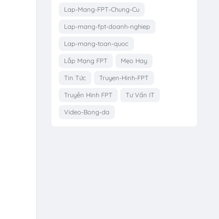
Lap-Mang-FPT-Chung-Cu
Lap-mang-fpt-doanh-nghiep
Lap-mang-toan-quoc
Lắp Mạng FPT
Mẹo Hay
Tin Tức
Truyen-Hinh-FPT
Truyền Hình FPT
Tư Vấn IT
Video-Bong-da