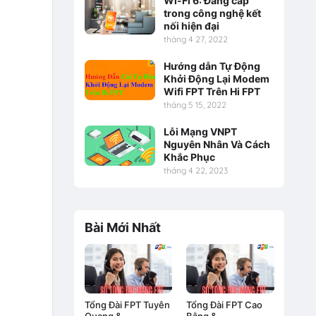
Wi-Fi 6: Đẳng cấp
trong công nghệ kết
nối hiện đại
tháng 4 27, 2022
Hướng dẫn Tự Động
Khởi Động Lại Modem
Wifi FPT Trên Hi FPT
tháng 5 15, 2022
Lỗi Mạng VNPT
Nguyên Nhân Và Cách
Khắc Phục
tháng 4 22, 2023
Bài Mới Nhất
Tổng Đài FPT Tuyên
Tổng Đài FPT Cao