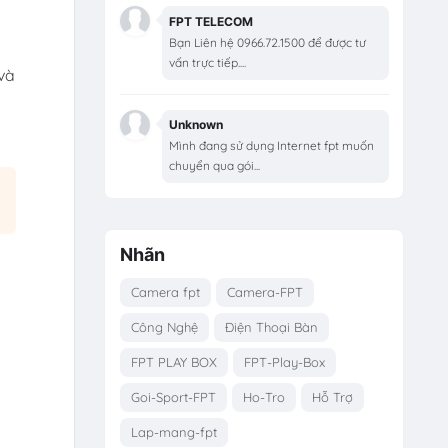
FPT TELECOM
Bạn Liên hệ 0966.72.1500 để được tư
vấn trực tiếp....
và
Unknown
Mình đang sử dụng Internet fpt muốn
chuyển qua gói...
Nhãn
Camera fpt
Camera-FPT
Công Nghệ
Điện Thoại Bàn
FPT PLAY BOX
FPT-Play-Box
Goi-Sport-FPT
Ho-Tro
Hỗ Trợ
Lap-mang-fpt