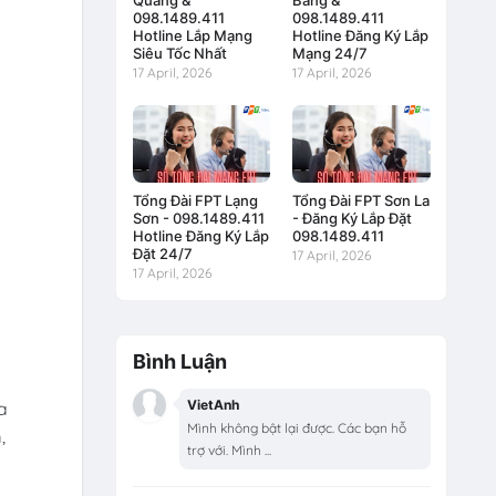
Quang &
Bằng &
098.1489.411
098.1489.411
Hotline Lắp Mạng
Hotline Đăng Ký Lắp
Siêu Tốc Nhất
Mạng 24/7
17 April, 2026
17 April, 2026
Tổng Đài FPT Lạng
Tổng Đài FPT Sơn La
Sơn - 098.1489.411
- Đăng Ký Lắp Đặt
Hotline Đăng Ký Lắp
098.1489.411
Đặt 24/7
17 April, 2026
17 April, 2026
Bình Luận
VietAnh
a
Mình không bật lại được. Các bạn hỗ
,
trợ với. Mình ...