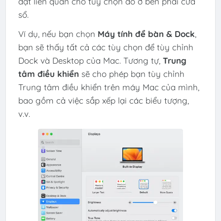
đặt liên quan cho tùy chọn đó ở bên phải cửa
sổ.
Ví dụ, nếu bạn chọn
Máy tính để bàn & Dock
,
bạn sẽ thấy tất cả các tùy chọn để tùy chỉnh
Dock và Desktop của Mac. Tương tự,
Trung
tâm điều khiển
sẽ cho phép bạn tùy chỉnh
Trung tâm điều khiển trên máy Mac của mình,
bao gồm cả việc sắp xếp lại các biểu tượng,
v.v.