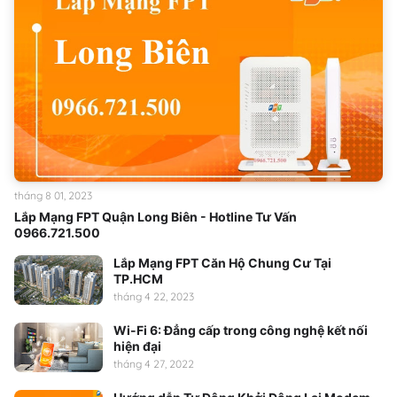
tháng 8 01, 2023
Lắp Mạng FPT Quận Long Biên - Hotline Tư Vấn
0966.721.500
Lắp Mạng FPT Căn Hộ Chung Cư Tại
TP.HCM
tháng 4 22, 2023
Wi-Fi 6: Đẳng cấp trong công nghệ kết nối
hiện đại
tháng 4 27, 2022