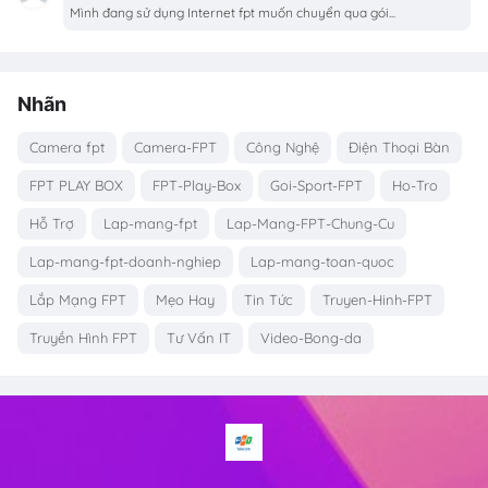
Mình đang sử dụng Internet fpt muốn chuyển qua gói...
Nhãn
Camera fpt
Camera-FPT
Công Nghệ
Điện Thoại Bàn
FPT PLAY BOX
FPT-Play-Box
Goi-Sport-FPT
Ho-Tro
Hỗ Trợ
Lap-mang-fpt
Lap-Mang-FPT-Chung-Cu
Lap-mang-fpt-doanh-nghiep
Lap-mang-toan-quoc
Lắp Mạng FPT
Mẹo Hay
Tin Tức
Truyen-Hinh-FPT
Truyền Hình FPT
Tư Vấn IT
Video-Bong-da