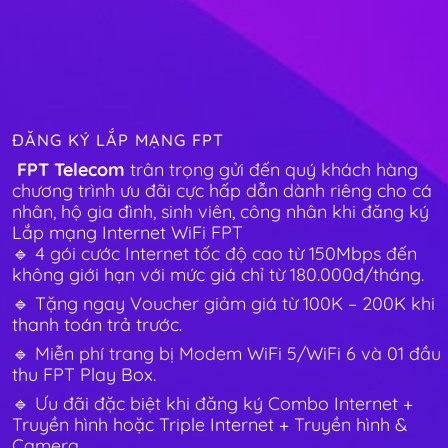
ĐĂNG KÝ LẮP MẠNG FPT
FPT Telecom
trân trọng gửi đến quý khách hàng
chương trình ưu đãi cực hấp dẫn dành riêng cho cá
nhân, hộ gia đình, sinh viên, công nhân khi đăng ký
Lắp mạng Internet WiFi FPT
🔹 4 gói cước Internet tốc độ cao từ 150Mbps đến
không giới hạn với mức giá chỉ từ 180.000đ/tháng.
🔹 Tặng ngay Voucher giảm giá từ 100K – 200K khi
thanh toán trả trước.
🔹 Miễn phí trang bị Modem WiFi 5/WiFi 6 và 01 đầu
thu FPT Play Box.
🔹 Ưu đãi đặc biệt khi đăng ký Combo Internet +
Truyền hình hoặc Triple Internet + Truyền hình &
Camera.