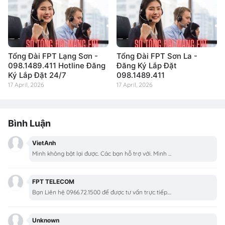
Tổng Đài FPT Lạng Sơn -
Tổng Đài FPT Sơn La -
098.1489.411 Hotline Đăng
Đăng Ký Lắp Đặt
Ký Lắp Đặt 24/7
098.1489.411
17 April, 2026
17 April, 2026
Bình Luận
VietAnh
Mình không bật lại được. Các bạn hỗ trợ với. Mình ...
FPT TELECOM
Bạn Liên hệ 0966.72.1500 để được tư vấn trực tiếp....
Unknown