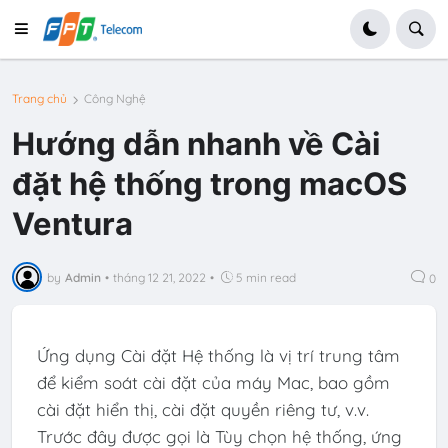
Trang chủ
Công Nghệ
Hướng dẫn nhanh về Cài
đặt hệ thống trong macOS
Ventura
by
Admin
•
tháng 12 21, 2022
•
5 min read
0
Ứng dụng Cài đặt Hệ thống là vị trí trung tâm
để kiểm soát cài đặt của máy Mac, bao gồm
cài đặt hiển thị, cài đặt quyền riêng tư, v.v.
Trước đây được gọi là Tùy chọn hệ thống, ứng