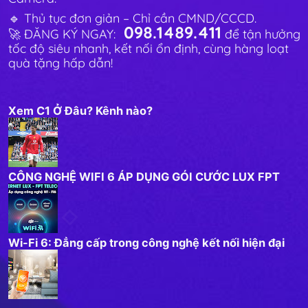
🔹 Thủ tục đơn giản – Chỉ cần CMND/CCCD.
098.1489.411
🚀 ĐĂNG KÝ NGAY:
để tận hưởng
tốc độ siêu nhanh, kết nối ổn định, cùng hàng loạt
quà tặng hấp dẫn!
Xem C1 Ở Đâu? Kênh nào?
CÔNG NGHỆ WIFI 6 ÁP DỤNG GÓI CƯỚC LUX FPT
Wi-Fi 6: Đẳng cấp trong công nghệ kết nối hiện đại