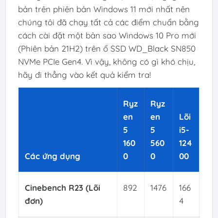
bản trên phiên bản Windows 11 mới nhất nên
chúng tôi đã chạy tất cả các điểm chuẩn bằng
cách cài đặt một bản sao Windows 10 Pro mới
(Phiên bản 21H2) trên ổ SSD WD_Black SN850
NVMe PCIe Gen4. Vì vậy, không có gì khó chịu,
hãy đi thẳng vào kết quả kiểm tra!
Ryz
Ryz
en
en
Lõi
5
5
i5-
160
560
124
Các ứng dụng
0
0
00
Cinebench R23 (Lõi
892
1476
166
đơn)
4