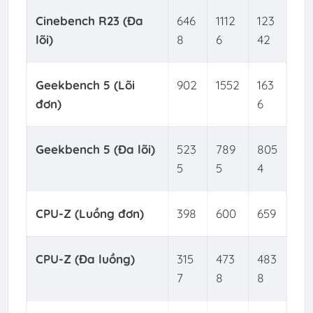
Cinebench R23 (Đa
646
1112
123
lõi)
8
6
42
Geekbench 5 (Lõi
902
1552
163
đơn)
6
Geekbench 5 (Đa lõi)
523
789
805
5
5
4
CPU-Z (Luồng đơn)
398
600
659
CPU-Z (Đa luồng)
315
473
483
7
8
8