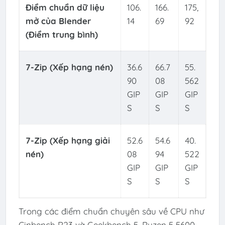
Điểm chuẩn dữ liệu
106.
166.
175,
mở của Blender
14
69
92
(Điểm trung bình)
7-Zip (Xếp hạng nén)
36.6
66.7
55.
90
08
562
GIP
GIP
GIP
S
S
S
7-Zip (Xếp hạng giải
52.6
54.6
40.
nén)
08
94
522
GIP
GIP
GIP
S
S
S
Trong các điểm chuẩn chuyên sâu về CPU như
Cinbench R23 và Geekbench 5, Ryzen 5 5600