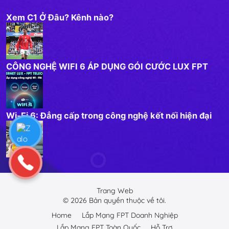
Xem C1 Ở Đâu? Kênh nào?
CÔNG NGHỆ WIFI 6 ÁP DỤNG GÓI CƯỚC LUX FPT
Wi-Fi 6: Đẳng cấp trong công nghệ kết nối hiện đại
Trang Web
©
2026
Bản quyền thuộc về tôi.
Home
Lắp Mạng FPT Doanh Nghiệp
Lắp Mạng FPT Toàn Quốc
Hỗ Trợ