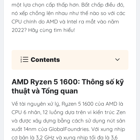
một lựa chọn cấp thấp hơn. Bất chấp điều đó,
nó xếp chồng lên nhau như thế nào so với các
CPU chính do AMD và Intel ra mắt vào năm
2022? Hãy cùng tìm hiểu!
Contents
AMD Ryzen 5 1600: Thông số kỹ
thuật và Tổng quan
Về tài nguyên xử lý, Ryzen 5 1600 của AMD là
CPU 6 nhân, 12 luồng dựa trên vi kiến ​​trúc Zen
và được xây dựng bằng cách sử dụng nút sản
xuất 14nm của GlobalFoundries. Với xung nhịp
cơ bản là 3,2 GHz và xung nhịp tối đa là 3,6