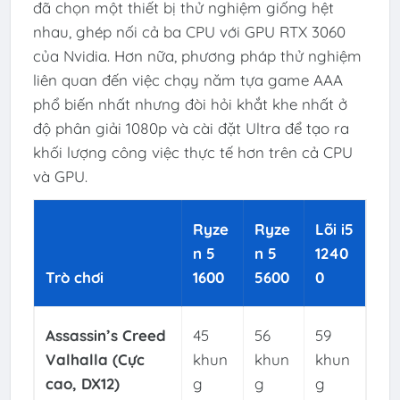
đã chọn một thiết bị thử nghiệm giống hệt
nhau, ghép nối cả ba CPU với GPU RTX 3060
của Nvidia. Hơn nữa, phương pháp thử nghiệm
liên quan đến việc chạy năm tựa game AAA
phổ biến nhất nhưng đòi hỏi khắt khe nhất ở
độ phân giải 1080p và cài đặt Ultra để tạo ra
khối lượng công việc thực tế hơn trên cả CPU
và GPU.
Ryze
Ryze
Lõi i5
n 5
n 5
1240
Trò chơi
1600
5600
0
Assassin’s Creed
45
56
59
Valhalla (Cực
khun
khun
khun
cao, DX12)
g
g
g