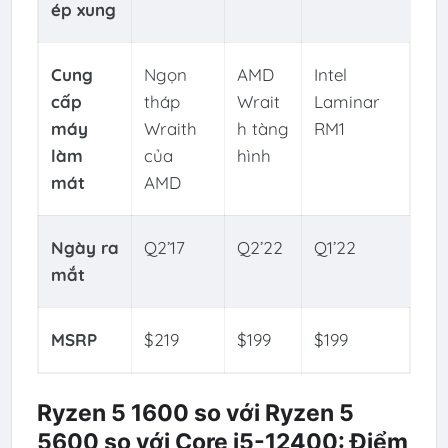
ép xung
Cung
Ngọn
AMD
Intel
cấp
tháp
Wrait
Laminar
máy
Wraith
h tàng
RM1
làm
của
hình
mát
AMD
Ngày ra
Q2’17
Q2’22
Q1’22
mắt
MSRP
$219
$199
$199
Ryzen 5 1600 so với Ryzen 5
5600 so với Core i5-12400: Điểm