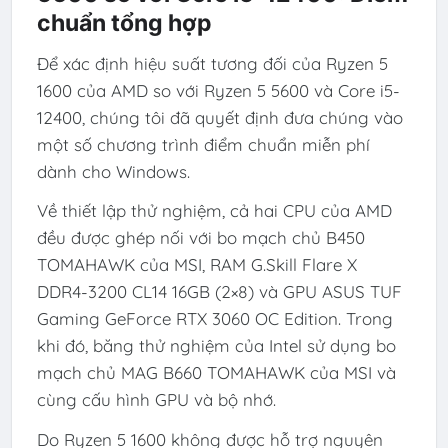
chuẩn tổng hợp
Để xác định hiệu suất tương đối của Ryzen 5
1600 của AMD so với Ryzen 5 5600 và Core i5-
12400, chúng tôi đã quyết định đưa chúng vào
một số chương trình điểm chuẩn miễn phí
dành cho Windows.
Về thiết lập thử nghiệm, cả hai CPU của AMD
đều được ghép nối với bo mạch chủ B450
TOMAHAWK của MSI, RAM G.Skill Flare X
DDR4-3200 CL14 16GB (2×8) và GPU ASUS TUF
Gaming GeForce RTX 3060 OC Edition. Trong
khi đó, băng thử nghiệm của Intel sử dụng bo
mạch chủ MAG B660 TOMAHAWK của MSI và
cùng cấu hình GPU và bộ nhớ.
Do Ryzen 5 1600 không được hỗ trợ nguyên