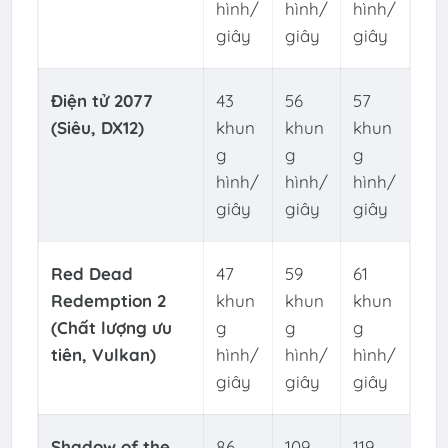
hình/
hình/
hình/
giây
giây
giây
Điện tử 2077
43
56
57
(Siêu, DX12)
khun
khun
khun
g
g
g
hình/
hình/
hình/
giây
giây
giây
Red Dead
47
59
61
Redemption 2
khun
khun
khun
(Chất lượng ưu
g
g
g
tiên, Vulkan)
hình/
hình/
hình/
giây
giây
giây
Shadow of the
86
109
119