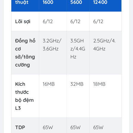
thuật
1600
5600
12400
Lõi sợi
6/12
6/12
6/12
Đồng hồ
3.2GHz/
3.5GH
2.5GHz/4.
cơ
3.6GHz
z/4.4G
4GHz
sở/tăng
Hz
cường
Kích
16MB
32MB
18MB
thước
bộ đệm
L3
TDP
65W
65W
65W