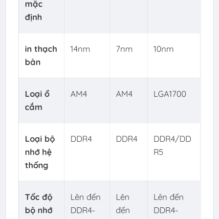
mặc
định
in thạch
14nm
7nm
10nm
bản
Loại ổ
AM4
AM4
LGA1700
cắm
Loại bộ
DDR4
DDR4
DDR4/DD
nhớ hệ
R5
thống
Tốc độ
Lên đến
Lên
Lên đến
bộ nhớ
DDR4-
đến
DDR4-