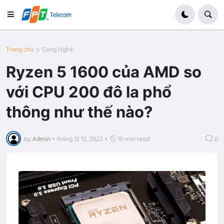
Trang chủ
Công Nghệ
Ryzen 5 1600 của AMD so
với CPU 200 đô la phổ
thông như thế nào?
by
Admin
•
tháng 12 12, 2022
•
10 min read
0