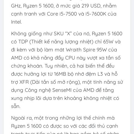
GHz, Ryzen 5 1600, ở mức giá 219 USD, nhằm
cạnh tranh với Core i5-7500 và i5-7600K của
Intel.
Không giống như SKU “X” của nó, Ryzen 5 1600
có TDP (Thiết kế năng lượng nhiệt) chỉ 65W và
đi kèm với bộ làm mát Wraith Spire 95W của
AMD có khả năng đẩy CPU này vượt xa tần số
chứng khoán. Tuy nhiên, cả hai biến thể đều
được hưởng lợi từ 16MB bộ nhớ đệm L3 và hỗ
trợ XFR (Dải tần số mở rộng), một tính năng sử
dụng Công nghệ SenseMI của AMD để tăng
xung nhịp lõi dựa trên khoảng không nhiệt có
sẵn.
Ngoài ra, một trong những lợi thế chính mà
Ryzen 5 1600 có được so với các đối thủ cạnh
tranh trực tiếp của nó là bao gồm hệ số nhân