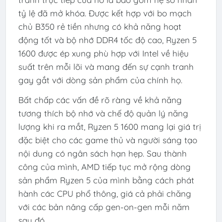
tỷ lệ đã mở khóa. Được kết hợp với bo mạch
chủ B350 rẻ tiền nhưng có khả năng hoạt
động tốt và bộ nhớ DDR4 tốc độ cao, Ryzen 5
1600 được ép xung phù hợp với Intel về hiệu
suất trên mỗi lõi và mang đến sự cạnh tranh
gay gắt với dòng sản phẩm của chính họ.
Bất chấp các vấn đề rõ ràng về khả năng
tương thích bộ nhớ và chế độ quản lý năng
lượng khi ra mắt, Ryzen 5 1600 mang lại giá trị
đặc biệt cho các game thủ và người sáng tạo
nội dung có ngân sách hạn hẹp. Sau thành
công của mình, AMD tiếp tục mở rộng dòng
sản phẩm Ryzen 5 của mình bằng cách phát
hành các CPU phổ thông, giá cả phải chăng
với các bản nâng cấp gen-on-gen mỗi năm
sau đó.