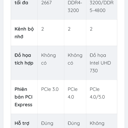
tối đa
2667
DDR4-
3200/DDR
3200
5-4800
Kênh bộ
2
2
2
nhớ
Đồ họa
Không
Không
Đồ họa
tích hợp
có
có
Intel UHD
730
Phiên
PCIe 3.0
PCIe
PCIe
bản PCI
4.0
4.0/5.0
Express
Hỗ trợ
Đúng
Đúng
Không