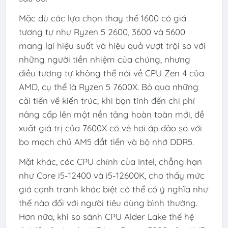
Mặc dù các lựa chọn thay thế 1600 có giá
tương tự như Ryzen 5 2600, 3600 và 5600
mang lại hiệu suất và hiệu quả vượt trội so với
những người tiền nhiệm của chúng, nhưng
điều tương tự không thể nói về CPU Zen 4 của
AMD, cụ thể là Ryzen 5 7600X. Bỏ qua những
cải tiến về kiến ​​trúc, khi bạn tính đến chi phí
nâng cấp lên một nền tảng hoàn toàn mới, đề
xuất giá trị của 7600X có vẻ hơi áp đảo so với
bo mạch chủ AM5 đắt tiền và bộ nhớ DDR5.
Mặt khác, các CPU chính của Intel, chẳng hạn
như Core i5-12400 và i5-12600K, cho thấy mức
giá cạnh tranh khác biệt có thể có ý nghĩa như
thế nào đối với người tiêu dùng bình thường.
Hơn nữa, khi so sánh CPU Alder Lake thế hệ