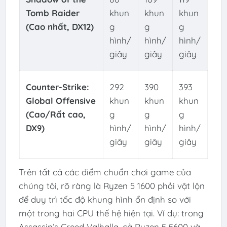
Tomb Raider
khun
khun
khun
(Cao nhất, DX12)
g
g
g
hình/
hình/
hình/
giây
giây
giây
Counter-Strike:
292
390
393
Global Offensive
khun
khun
khun
(Cao/Rất cao,
g
g
g
DX9)
hình/
hình/
hình/
giây
giây
giây
Trên tất cả các điểm chuẩn chơi game của
chúng tôi, rõ ràng là Ryzen 5 1600 phải vật lộn
để duy trì tốc độ khung hình ổn định so với
một trong hai CPU thế hệ hiện tại. Ví dụ: trong
Assassin’s Creed Valhalla, cả Ryzen 5 5600 và