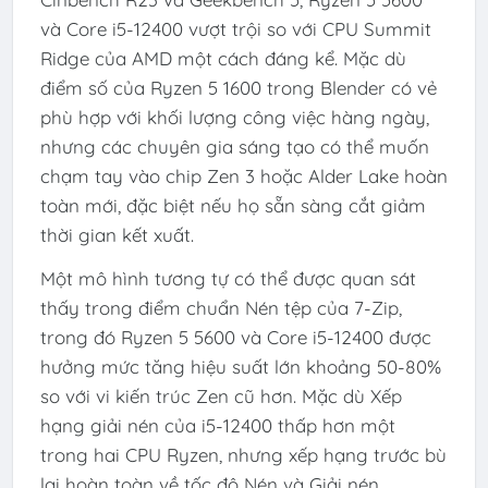
và Core i5-12400 vượt trội so với CPU Summit
Ridge của AMD một cách đáng kể. Mặc dù
điểm số của Ryzen 5 1600 trong Blender có vẻ
phù hợp với khối lượng công việc hàng ngày,
nhưng các chuyên gia sáng tạo có thể muốn
chạm tay vào chip Zen 3 hoặc Alder Lake hoàn
toàn mới, đặc biệt nếu họ sẵn sàng cắt giảm
thời gian kết xuất.
Một mô hình tương tự có thể được quan sát
thấy trong điểm chuẩn Nén tệp của 7-Zip,
trong đó Ryzen 5 5600 và Core i5-12400 được
hưởng mức tăng hiệu suất lớn khoảng 50-80%
so với vi kiến ​​trúc Zen cũ hơn. Mặc dù Xếp
hạng giải nén của i5-12400 thấp hơn một
trong hai CPU Ryzen, nhưng xếp hạng trước bù
lại hoàn toàn về tốc độ Nén và Giải nén.