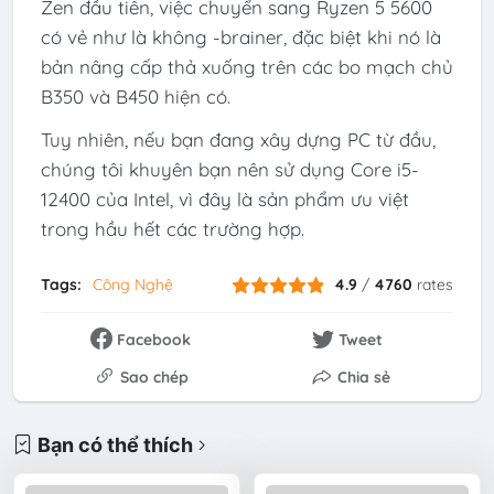
Zen đầu tiên, việc chuyển sang Ryzen 5 5600
có vẻ như là không -brainer, đặc biệt khi nó là
bản nâng cấp thả xuống trên các bo mạch chủ
B350 và B450 hiện có.
Tuy nhiên, nếu bạn đang xây dựng PC từ đầu,
chúng tôi khuyên bạn nên sử dụng Core i5-
12400 của Intel, vì đây là sản phẩm ưu việt
trong hầu hết các trường hợp.
Tags:
Công Nghệ
4.9
/
4760
rates
Facebook
Tweet
Sao chép
Chia sẻ
Bạn có thể thích