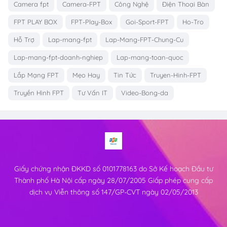
Camera fpt
Camera-FPT
Công Nghệ
Điện Thoại Bàn
FPT PLAY BOX
FPT-Play-Box
Goi-Sport-FPT
Ho-Tro
Hỗ Trợ
Lap-mang-fpt
Lap-Mang-FPT-Chung-Cu
Lap-mang-fpt-doanh-nghiep
Lap-mang-toan-quoc
Lắp Mạng FPT
Mẹo Hay
Tin Tức
Truyen-Hinh-FPT
Truyền Hình FPT
Tư Vấn IT
Video-Bong-da
Giấy chứng nhận ĐKKD số 0101778163 do Sở Kế hoạch Đầu tư
Thành phố Hà Nội cấp ngày 28/07/2005 Giấp phép cung cấp
dịch vụ Viễn thông số 147/GP-CVT ngày 02/05/2013