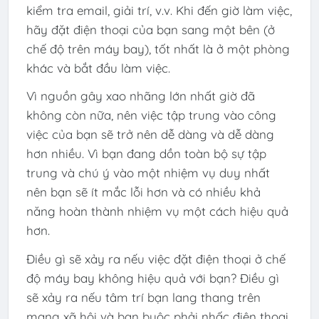
kiểm tra email, giải trí, v.v. Khi đến giờ làm việc,
hãy đặt điện thoại của bạn sang một bên (ở
chế độ trên máy bay), tốt nhất là ở một phòng
khác và bắt đầu làm việc.
Vì nguồn gây xao nhãng lớn nhất giờ đã
không còn nữa, nên việc tập trung vào công
việc của bạn sẽ trở nên dễ dàng và dễ dàng
hơn nhiều. Vì bạn đang dồn toàn bộ sự tập
trung và chú ý vào một nhiệm vụ duy nhất
nên bạn sẽ ít mắc lỗi hơn và có nhiều khả
năng hoàn thành nhiệm vụ một cách hiệu quả
hơn.
Điều gì sẽ xảy ra nếu việc đặt điện thoại ở chế
độ máy bay không hiệu quả với bạn? Điều gì
sẽ xảy ra nếu tâm trí bạn lang thang trên
mạng xã hội và bạn buộc phải nhấc điện thoại