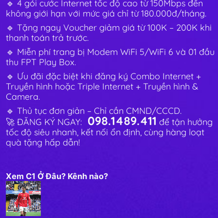
🔹 4 gói cước Internet tốc độ cao từ 150Mbps đến
không giới hạn với mức giá chỉ từ 180.000đ/tháng.
🔹 Tặng ngay Voucher giảm giá từ 100K – 200K khi
thanh toán trả trước.
🔹 Miễn phí trang bị Modem WiFi 5/WiFi 6 và 01 đầu
thu FPT Play Box.
🔹 Ưu đãi đặc biệt khi đăng ký Combo Internet +
Truyền hình hoặc Triple Internet + Truyền hình &
Camera.
🔹 Thủ tục đơn giản – Chỉ cần CMND/CCCD.
098.1489.411
🚀 ĐĂNG KÝ NGAY:
để tận hưởng
tốc độ siêu nhanh, kết nối ổn định, cùng hàng loạt
quà tặng hấp dẫn!
Xem C1 Ở Đâu? Kênh nào?