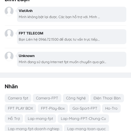
VietAnh
Mình không bật lại được. Các bạn hỗ trợ với. Mình ...
FPT TELECOM
Bạn Liên hệ 0966.72.1500 để được tư vấn trực tiếp....
Unknown
Mình đang sử dụng Internet fpt muốn chuyển qua gói...
Nhãn
Camera fpt
Camera-FPT
Công Nghệ
Điện Thoại Bàn
FPT PLAY BOX
FPT-Play-Box
Goi-Sport-FPT
Ho-Tro
Hỗ Trợ
Lap-mang-fpt
Lap-Mang-FPT-Chung-Cu
Lap-mang-fpt-doanh-nghiep
Lap-mang-toan-quoc