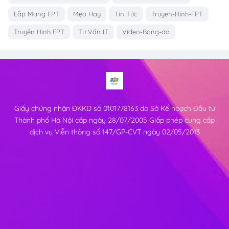
Lắp Mạng FPT
Mẹo Hay
Tin Tức
Truyen-Hinh-FPT
Truyền Hình FPT
Tư Vấn IT
Video-Bong-da
Giấy chứng nhận ĐKKD số 0101778163 do Sở Kế hoạch Đầu tư
Thành phố Hà Nội cấp ngày 28/07/2005 Giấp phép cung cấp
dịch vụ Viễn thông số 147/GP-CVT ngày 02/05/2013