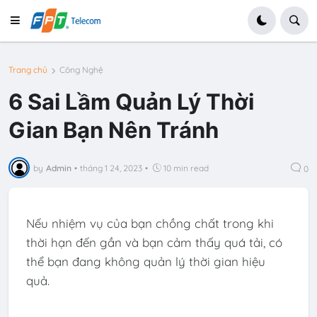
Trang chủ
Công Nghệ
6 Sai Lầm Quản Lý Thời
Gian Bạn Nên Tránh
by
Admin
•
tháng 1 24, 2023
•
10 min read
0
Nếu nhiệm vụ của bạn chồng chất trong khi
thời hạn đến gần và bạn cảm thấy quá tải, có
thể bạn đang không quản lý thời gian hiệu
quả.