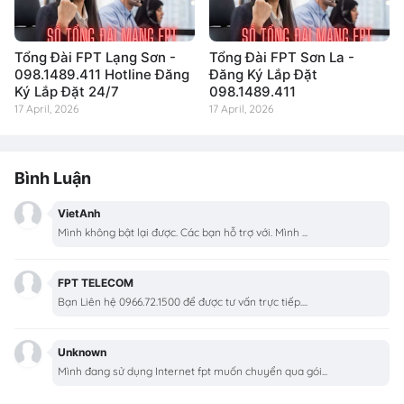
Tổng Đài FPT Lạng Sơn -
Tổng Đài FPT Sơn La -
098.1489.411 Hotline Đăng
Đăng Ký Lắp Đặt
Ký Lắp Đặt 24/7
098.1489.411
17 April, 2026
17 April, 2026
Bình Luận
VietAnh
Mình không bật lại được. Các bạn hỗ trợ với. Mình ...
FPT TELECOM
Bạn Liên hệ 0966.72.1500 để được tư vấn trực tiếp....
Unknown
Mình đang sử dụng Internet fpt muốn chuyển qua gói...