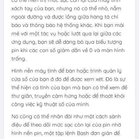
xách tay của bạn, nhưng nó có thể nhỏ, nằm
ngoài đường và được lồng giữa hàng tá chỉ
báo và thông báo hệ thống khác. Khi bạn mải
mê với một tác vụ hoặc lướt qua lại giữa các
ứng dụng, bạn sẽ dễ dàng bỏ qua biểu tượng
pin khi các con số giảm dần về 0 và màn hình
trống.
Hình nền máy tính để bàn hoặc trình quản lý
cửa sổ của bạn ở đó để được xem xét. Đó là sự
thể hiện cá tính của bạn mà bạn có thể xem để
thư giãn, truyền cảm hứng hoặc để thoát khỏi
công việc kỹ thuật số của mình.
Nó cũng có thể nhân đôi như một cách sành
điệu để theo dõi mức sạc còn lại của pin nhờ
hình nền pin, một tập lệnh Bash đơn giản để