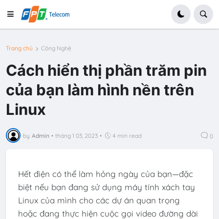
Trang chủ
Công Nghệ
Cách hiển thị phần trăm pin
của bạn làm hình nền trên
Linux
by
Admin
•
tháng 1 03, 2023
•
4 min read
0
Hết điện có thể làm hỏng ngày của bạn—đặc
biệt nếu bạn đang sử dụng máy tính xách tay
Linux của mình cho các dự án quan trọng
hoặc đang thực hiện cuộc gọi video đường dài