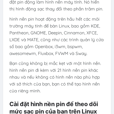
đặt pin động làm hình nền máy tính. Nó hiển
thị hình động sạc thay đổi theo phần trăm pin.
hình nền pin hoạt động trên hầu hết các môi
trường máy tính để bàn Linux, bao gồm KDE,
Pantheon, GNOME, Deepin, Cinnamon, XFCE,
LXDE và MATE, cũng như các trình quản lý cửa
sổ bao gồm Openbox, i3wm, bspwm,
awesomewm, Fluxbox, FVWM và Sway.
Bạn cũng không bị mắc kẹt với một hình nền.
hình nền pin đi kèm với 21 hình nền pin khác
nhau và nếu không có hình nền nào phù hợp
với sở thích của bạn, bạn có thể tạo hình nền
của riêng mình.
Cài đặt hình nền pin để theo dõi
mức sạc pin của bạn trên Linux