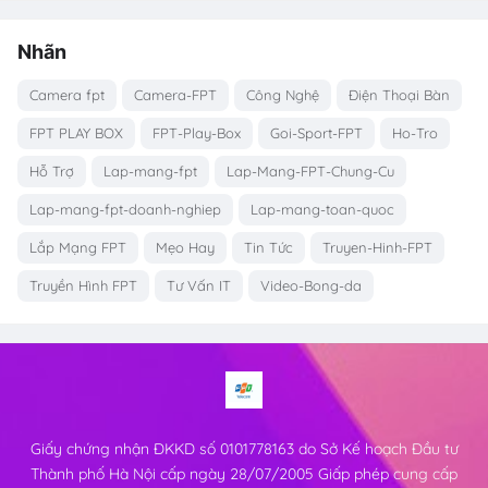
Nhãn
Camera fpt
Camera-FPT
Công Nghệ
Điện Thoại Bàn
FPT PLAY BOX
FPT-Play-Box
Goi-Sport-FPT
Ho-Tro
Hỗ Trợ
Lap-mang-fpt
Lap-Mang-FPT-Chung-Cu
Lap-mang-fpt-doanh-nghiep
Lap-mang-toan-quoc
Lắp Mạng FPT
Mẹo Hay
Tin Tức
Truyen-Hinh-FPT
Truyền Hình FPT
Tư Vấn IT
Video-Bong-da
Giấy chứng nhận ĐKKD số 0101778163 do Sở Kế hoạch Đầu tư
Thành phố Hà Nội cấp ngày 28/07/2005 Giấp phép cung cấp