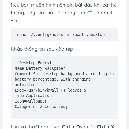
Nếu bạn muốn hình nền pin bắt đầu khi bật hệ
thống, hãy tạo một tệp máy tính để bàn mới
với:
nano ~
/.config/
autostart/bwall.desktop
Nhập thông tin sau vào tệp:
[Desktop Entry]
Name=Battery Wallpaper
Comment
=
Set
 desktop background according 
to
battery percentage, 
with
 charging 
animation.
Exec=
/usr/
bin/bwall -s leaves &
Type=Application
Icon=wallpaper
Categories=Accessories;
Lưu và thoát nano với
Ctrl + O
sau đó
Ctrl + X
.