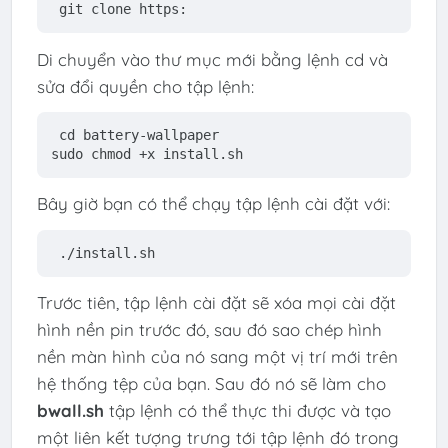
git 
clone
 https:
Di chuyển vào thư mục mới bằng lệnh cd và
sửa đổi quyền cho tập lệnh:
cd
 battery-wallpaper
sudo
chmod
 +
x
install
.sh
Bây giờ bạn có thể chạy tập lệnh cài đặt với:
./install.sh
Trước tiên, tập lệnh cài đặt sẽ xóa mọi cài đặt
hình nền pin trước đó, sau đó sao chép hình
nền màn hình của nó sang một vị trí mới trên
hệ thống tệp của bạn. Sau đó nó sẽ làm cho
bwall.sh
tập lệnh có thể thực thi được và tạo
một liên kết tượng trưng tới tập lệnh đó trong