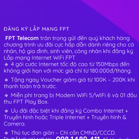
ĐĂNG KÝ LẮP MẠNG FPT
FPT Telecom
trân trọng gửi đến quý khách hàng
chương trình ưu đãi cực hấp dẫn dành riêng cho cá
nhân, hộ gia đình, sinh viên, công nhân khi đăng ký
Lắp mạng Internet WiFi FPT
🔹 4 gói cước Internet tốc độ cao từ 150Mbps đến
không giới hạn với mức giá chỉ từ 180.000đ/tháng.
🔹 Tặng ngay Voucher giảm giá từ 100K – 200K khi
thanh toán trả trước.
🔹 Miễn phí trang bị Modem WiFi 5/WiFi 6 và 01 đầu
thu FPT Play Box.
🔹 Ưu đãi đặc biệt khi đăng ký Combo Internet +
Truyền hình hoặc Triple Internet + Truyền hình &
Camera.
🔹 Thủ tục đơn giản – Chỉ cần CMND/CCCD.
098.1489.411