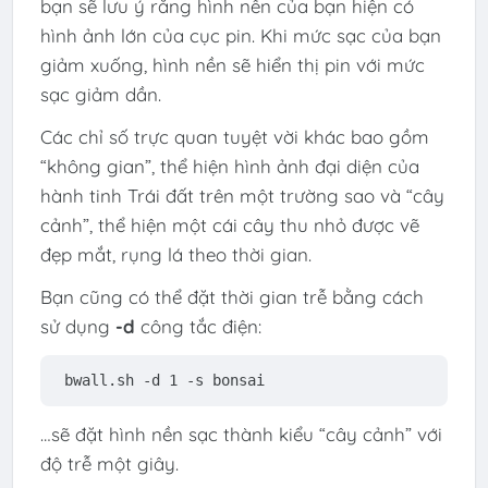
bạn sẽ lưu ý rằng hình nền của bạn hiện có
hình ảnh lớn của cục pin. Khi mức sạc của bạn
giảm xuống, hình nền sẽ hiển thị pin với mức
sạc giảm dần.
Các chỉ số trực quan tuyệt vời khác bao gồm
“không gian”, thể hiện hình ảnh đại diện của
hành tinh Trái đất trên một trường sao và “cây
cảnh”, thể hiện một cái cây thu nhỏ được vẽ
đẹp mắt, rụng lá theo thời gian.
Bạn cũng có thể đặt thời gian trễ bằng cách
sử dụng
-d
công tắc điện:
bwall
.sh
-d
 1 
-s
bonsai
…sẽ đặt hình nền sạc thành kiểu “cây cảnh” với
độ trễ một giây.