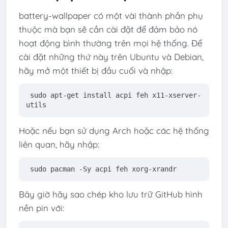
battery-wallpaper có một vài thành phần phụ
thuộc mà bạn sẽ cần cài đặt để đảm bảo nó
hoạt động bình thường trên mọi hệ thống. Để
cài đặt những thứ này trên Ubuntu và Debian,
hãy mở một thiết bị đầu cuối và nhập:
sudo apt-
get
 install acpi feh x11-xserver-
utils
Hoặc nếu bạn sử dụng Arch hoặc các hệ thống
liên quan, hãy nhập:
sudo pacman -Sy acpi feh xorg-xrandr
Bây giờ hãy sao chép kho lưu trữ GitHub hình
nền pin với: