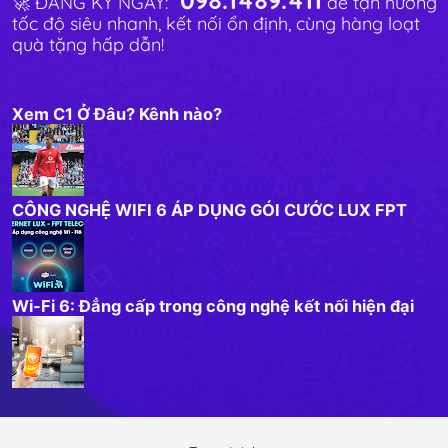
🚀 ĐĂNG KÝ NGAY:
để tận hưởng
tốc độ siêu nhanh, kết nối ổn định, cùng hàng loạt
quà tặng hấp dẫn!
Xem C1 Ở Đâu? Kênh nào?
CÔNG NGHỆ WIFI 6 ÁP DỤNG GÓI CƯỚC LUX FPT
Wi-Fi 6: Đẳng cấp trong công nghệ kết nối hiện đại