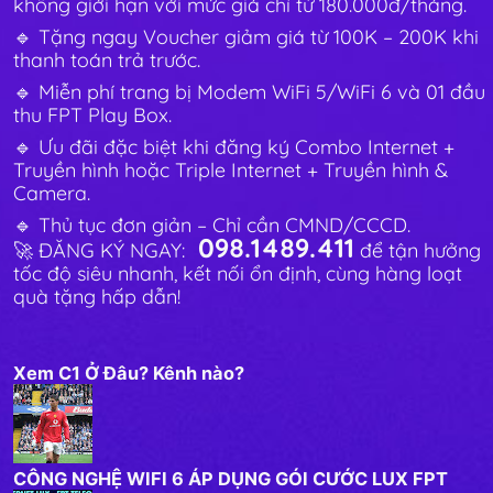
không giới hạn với mức giá chỉ từ 180.000đ/tháng.
🔹 Tặng ngay Voucher giảm giá từ 100K – 200K khi
thanh toán trả trước.
🔹 Miễn phí trang bị Modem WiFi 5/WiFi 6 và 01 đầu
thu FPT Play Box.
🔹 Ưu đãi đặc biệt khi đăng ký Combo Internet +
Truyền hình hoặc Triple Internet + Truyền hình &
Camera.
🔹 Thủ tục đơn giản – Chỉ cần CMND/CCCD.
098.1489.411
🚀 ĐĂNG KÝ NGAY:
để tận hưởng
tốc độ siêu nhanh, kết nối ổn định, cùng hàng loạt
quà tặng hấp dẫn!
Xem C1 Ở Đâu? Kênh nào?
CÔNG NGHỆ WIFI 6 ÁP DỤNG GÓI CƯỚC LUX FPT