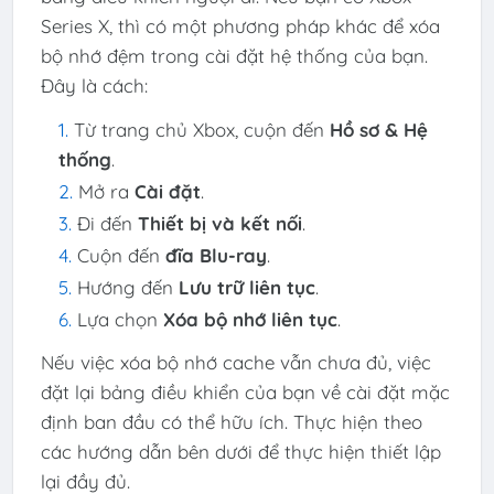
Series X, thì có một phương pháp khác để xóa
bộ nhớ đệm trong cài đặt hệ thống của bạn.
Đây là cách:
Từ trang chủ Xbox, cuộn đến
Hồ sơ & Hệ
thống
.
Mở ra
Cài đặt
.
Đi đến
Thiết bị và kết nối
.
Cuộn đến
đĩa Blu-ray
.
Hướng đến
Lưu trữ liên tục
.
Lựa chọn
Xóa bộ nhớ liên tục
.
Nếu việc xóa bộ nhớ cache vẫn chưa đủ, việc
đặt lại bảng điều khiển của bạn về cài đặt mặc
định ban đầu có thể hữu ích. Thực hiện theo
các hướng dẫn bên dưới để thực hiện thiết lập
lại đầy đủ.