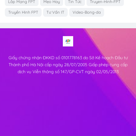
Lắp Mạng FPT
Mẹo Hay
Tin Tức
Truyen-Hinh-FPT
Truyền Hình FPT
Tư Vấn IT
Video-Bong-da
Giấy chứng nhận ĐKKD số 0101778163 do Sở Kế hoạch Đầu tư
Thành phố Hà Nội cấp ngày 28/07/2005 Giấp phép cung cấp
dịch vụ Viễn thông số 147/GP-CVT ngày 02/05/2013