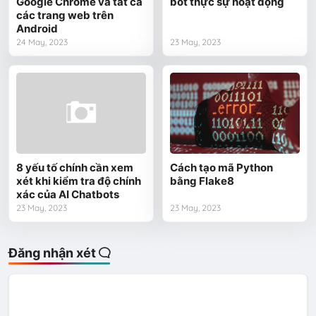
Google Chrome và tất cả
bốt thực sự hoạt động
các trang web trên
Android
24 May, 2023
23 May, 2023
8 yếu tố chính cần xem
Cách tạo mã Python
xét khi kiểm tra độ chính
bằng Flake8
xác của AI Chatbots
23 May, 2023
23 May, 2023
Đăng nhận xét