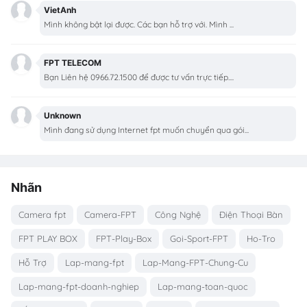
VietAnh
Mình không bật lại được. Các bạn hỗ trợ với. Mình ...
FPT TELECOM
Bạn Liên hệ 0966.72.1500 để được tư vấn trực tiếp....
Unknown
Mình đang sử dụng Internet fpt muốn chuyển qua gói...
Nhãn
Camera fpt
Camera-FPT
Công Nghệ
Điện Thoại Bàn
FPT PLAY BOX
FPT-Play-Box
Goi-Sport-FPT
Ho-Tro
Hỗ Trợ
Lap-mang-fpt
Lap-Mang-FPT-Chung-Cu
Lap-mang-fpt-doanh-nghiep
Lap-mang-toan-quoc