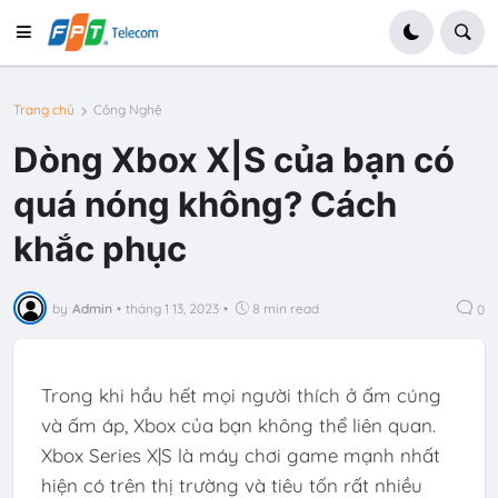
Trang chủ
Công Nghệ
Dòng Xbox X|S của bạn có
quá nóng không? Cách
khắc phục
by
Admin
•
tháng 1 13, 2023
•
8 min read
0
Trong khi hầu hết mọi người thích ở ấm cúng
và ấm áp, Xbox của bạn không thể liên quan.
Xbox Series X|S là máy chơi game mạnh nhất
hiện có trên thị trường và tiêu tốn rất nhiều