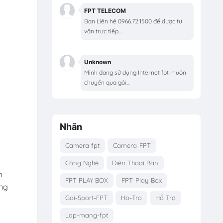
FPT TELECOM
Bạn Liên hệ 0966.72.1500 để được tư
vấn trực tiếp....
Unknown
Mình đang sử dụng Internet fpt muốn
chuyển qua gói...
Nhãn
Camera fpt
Camera-FPT
Công Nghệ
Điện Thoại Bàn
h
FPT PLAY BOX
FPT-Play-Box
ống
Goi-Sport-FPT
Ho-Tro
Hỗ Trợ
Lap-mang-fpt