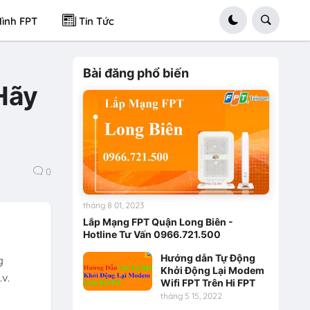
ình FPT
Tin Tức
Bài đăng phổ biến
Hãy
0
tháng 8 01, 2023
Lắp Mạng FPT Quận Long Biên -
Hotline Tư Vấn 0966.721.500
Hướng dẫn Tự Động
g
Khởi Động Lại Modem
v.
Wifi FPT Trên Hi FPT
tháng 5 15, 2022