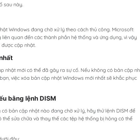
cố sau này.
hật Windows đang chờ xử lý theo cách thủ công. Microsoft
liên quan đến các thành phần hệ thống và ứng dụng, vì vậy
 được cập nhật.
nhất
ập nhật mới có thể đã gây ra sự cố. Nếu không có bản cập nh
 bạn, việc xóa bản cập nhật Windows mới nhất sẽ khắc phục
hiếu bằng lệnh DISM
có bản cập nhật nào đang chờ xử lý, hãy thử lệnh DISM để
ó thể sửa chữa và thay thế các tệp hệ thống bị hỏng có thể
dưới đây: