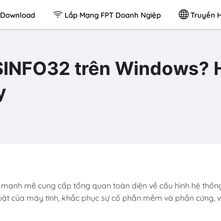
Download
Lắp Mạng FPT Doanh Ngiệp
Truyền H
SINFO32 trên Windows? 
y
mạnh mẽ cung cấp tổng quan toàn diện về cấu hình hệ thốn
huật của máy tính, khắc phục sự cố phần mềm và phần cứng, v.