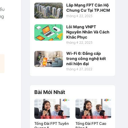
Lắp Mạng FPT Căn Hộ
Nếu
Chung Cư Tại TP.HCM
ng
tháng 4 22, 2023
Lỗi Mạng VNPT
Nguyên Nhân Và Cách
Khắc Phục
tháng 4 22, 2023
Wi-Fi 6: Đẳng cấp
trong công nghệ kết
nối hiện đại
tháng 4 27, 2022
Bài Mới Nhất
Tổng Đài FPT Tuyên
Tổng Đài FPT Cao