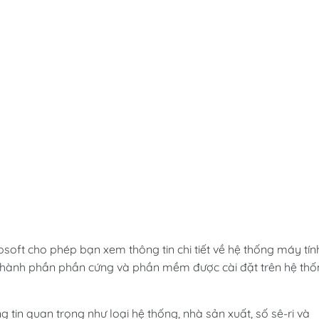
osoft cho phép bạn xem thông tin chi tiết về hệ thống máy tín
 thành phần phần cứng và phần mềm được cài đặt trên hệ th
tin quan trọng như loại hệ thống, nhà sản xuất, số sê-ri và