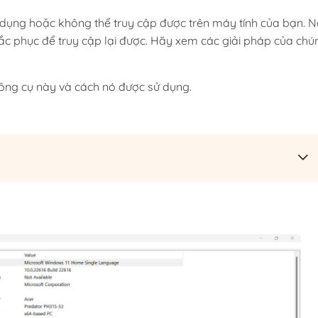
ụng hoặc không thể truy cập được trên máy tính của bạn. 
hắc phục để truy cập lại được. Hãy xem các giải pháp của chú
ông cụ này và cách nó được sử dụng.