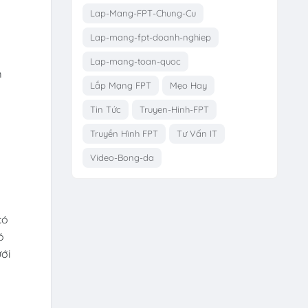
Lap-Mang-FPT-Chung-Cu
Lap-mang-fpt-doanh-nghiep
Lap-mang-toan-quoc
m
Lắp Mạng FPT
Mẹo Hay
Tin Tức
Truyen-Hinh-FPT
Truyền Hình FPT
Tư Vấn IT
Video-Bong-da
có
ó
ới