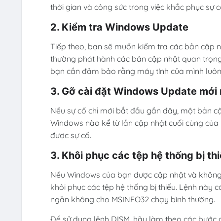
thời gian và công sức trong việc khắc phục sự 
2. Kiểm tra Windows Update
Tiếp theo, bạn sẽ muốn kiểm tra các bản cập n
thường phát hành các bản cập nhật quan trọng 
bạn cần đảm bảo rằng máy tính của mình luôn
3. Gỡ cài đặt Windows Update mới 
Nếu sự cố chỉ mới bắt đầu gần đây, một bản c
Windows nào kể từ lần cập nhật cuối cùng của
được sự cố.
3. Khôi phục các tệp hệ thống bị t
Nếu Windows của bạn được cập nhật và không 
khôi phục các tệp hệ thống bị thiếu. Lệnh này c
ngăn không cho MSINFO32 chạy bình thường.
Để sử dụng lệnh DISM, hãy làm theo các bước 