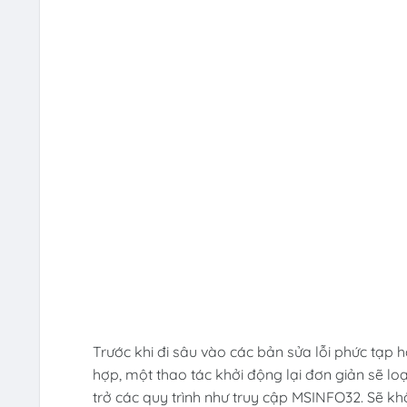
Trước khi đi sâu vào các bản sửa lỗi phức tạp h
hợp, một thao tác khởi động lại đơn giản sẽ lo
trở các quy trình như truy cập MSINFO32. Sẽ khô