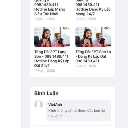
Quang &
Bằng &
098.1489.411
098.1489.411
Hotline Lắp Mạng
Hotline Đăng Ký Lắp
Siêu Tốc Nhất
Mạng 24/7
17 April, 2026
17 April, 2026
Tổng Đài FPT Lạng
Tổng Đài FPT Sơn La
Sơn - 098.1489.411
- Đăng Ký Lắp Đặt
Hotline Đăng Ký Lắp
098.1489.411
Đặt 24/7
17 April, 2026
17 April, 2026
Bình Luận
VietAnh
Mình không bật lại được. Các bạn hỗ
trợ với. Mình ...