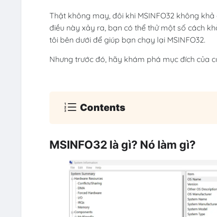
Thật không may, đôi khi MSINFO32 không khả d
điều này xảy ra, bạn có thể thử một số cách k
tôi bên dưới để giúp bạn chạy lại MSINFO32.
Nhưng trước đó, hãy khám phá mục đích của c
Contents
MSINFO32 là gì? Nó làm gì?