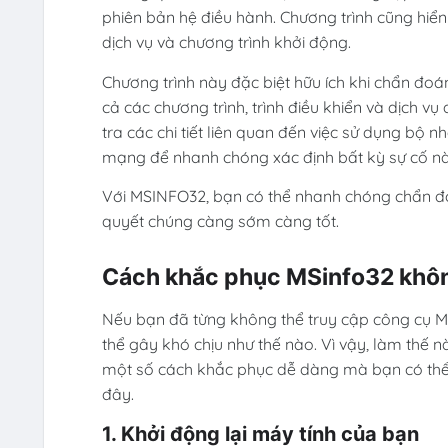
phiên bản hệ điều hành. Chương trình cũng hiể
dịch vụ và chương trình khởi động.
Chương trình này đặc biệt hữu ích khi chẩn đoán
cả các chương trình, trình điều khiển và dịch v
tra các chi tiết liên quan đến việc sử dụng bộ n
mạng để nhanh chóng xác định bất kỳ sự cố n
Với MSINFO32, bạn có thể nhanh chóng chẩn đ
quyết chúng càng sớm càng tốt.
Cách khắc phục MSinfo32 khô
Nếu bạn đã từng không thể truy cập công cụ MS
thể gây khó chịu như thế nào. Vì vậy, làm thế 
một số cách khắc phục dễ dàng mà bạn có thể t
đây.
1. Khởi động lại máy tính của bạn