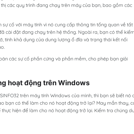
n thị các quy trình đang chạy trên máy của bạn, bao gồm các
 sự cố với máy tính vì nó cung cấp thông tin tổng quan về tất
ụ đã cài đặt đang chạy trên hệ thống. Ngoài ra, bạn có thể kiể
hớ, tính khả dụng của dung lượng ổ đĩa và trạng thái kết nối
ào.
oán các sự cố phần cứng và phần mềm, cho phép bạn giải
ng hoạt động trên Windows
INFO32 trên máy tính Windows của mình, thì bạn sẽ biết nó 
nào bạn có thể làm cho nó hoạt động trở lại? May mắn thay, c
hực hiện để làm cho nó hoạt động trở lại. Kiểm tra chúng dư