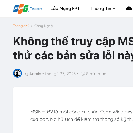
Lắp Mạng FPT
Thông Tin
Trang chủ
Công Nghệ
Không thể truy cập M
thử các bản sửa lỗi nà
by
Admin
•
tháng 1 23, 2023
•
8 min read
MSINFO32 là một công cụ chẩn đoán Windows 
của bạn. Nó hữu ích để kiểm tra thông số kỹ t