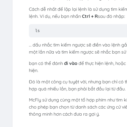
Cách dễ nhất để lặp lại lệnh là sử dụng tìm k
lệnh. Ví dụ, nếu bạn nhấn
Ctrl + R
sau đó nhập:
ls
… dấu nhắc tìm kiếm ngược sẽ điền vào lệnh gầ
một lần nữa và tìm kiếm ngược sẽ nhắc bạn sử d
bạn có thể đánh
đi vào
để thực hiện lệnh, hoặc 
hiện.
Đó là một công cụ tuyệt vời, nhưng bạn chỉ có 
hợp quá nhiều lần, bạn phải bắt đầu lại từ đầu.
McFly sử dụng cùng một tổ hợp phím như tìm k
cho phép bạn chọn từ danh sách các ứng cử vi
thông minh hơn cách đưa ra gợi ý.