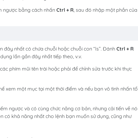
iếm ngược bằng cách nhấn
Ctrl + R
, sau đó nhập một phần của
n đây nhất có chứa chuỗi hoặc chuỗi con “ls”. Đánh
Ctrl + R
ụng lần gần đây nhất tiếp theo, v.v.
các phím mũi tên trái hoặc phải để chỉnh sửa trước khi thực
thể xem một mục tại một thời điểm và nếu bạn vô tình nhấn tổ
iếm ngược và có cùng chức năng cơ bản, nhưng cải tiến về n
ên có khả năng nhất cho lệnh bạn muốn sử dụng, cũng như