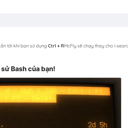
Lần tới khi bạn sử dụng
Ctrl + R
McFly sẽ chạy thay cho i-sear
 sử Bash của bạn!