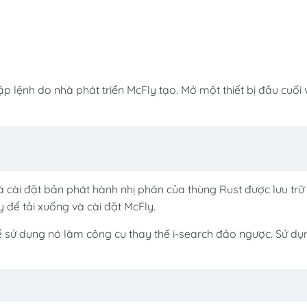
p lệnh do nhà phát triển McFly tạo. Mở một thiết bị đầu cuối 
và cài đặt bản phát hành nhị phân của thùng Rust được lưu trữ
y để tải xuống và cài đặt McFly.
ể sử dụng nó làm công cụ thay thế i-search đảo ngược. Sử dụ