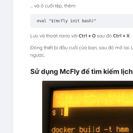
… và ở cuối tệp, thêm:
eval
"
$(mcfly init bash)
"
Lưu và thoát nano với
Ctrl + O
sau đó
Ctrl + X
.
Đóng thiết bị đầu cuối của bạn, sau đó mở lại. 
ngược.
Sử dụng McFly để tìm kiếm lịch