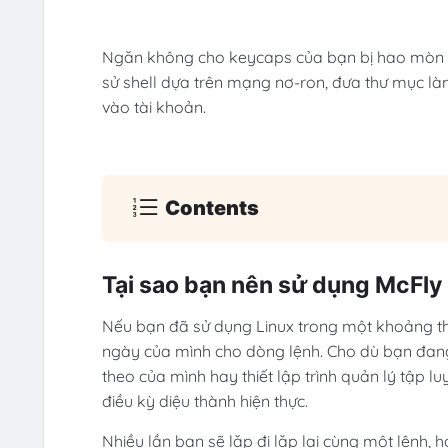
Ngăn không cho keycaps của bạn bị hao mòn b
sử shell dựa trên mạng nơ-ron, đưa thư mục là
vào tài khoản.
Contents
Tại sao bạn nên sử dụng McFly 
Nếu bạn đã sử dụng Linux trong một khoảng thời
ngày của mình cho dòng lệnh. Cho dù bạn đang 
theo của mình hay thiết lập trình quản lý tập luy
điều kỳ diệu thành hiện thực.
Nhiều lần bạn sẽ lặp đi lặp lại cùng một lệnh, h