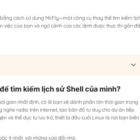
ằng cách sử dụng McFly—một công cụ thay thế tìm kiếm lịc
m việc của bạn và ngữ cảnh của các lệnh được thực thi gần đ
để tìm kiếm lịch sử Shell của mình?
 gian nhất định, có lẽ bạn sẽ dành phần lớn thời gian trong
nghe radio trên internet, tạo bản đồ tư duy cho dự án tiếp
ện và thể dục tự lưu trữ, thiết bị đầu cuối Linux là nơi bạn biến
oặc ít nhất, với những sửa đổi nhỏ.