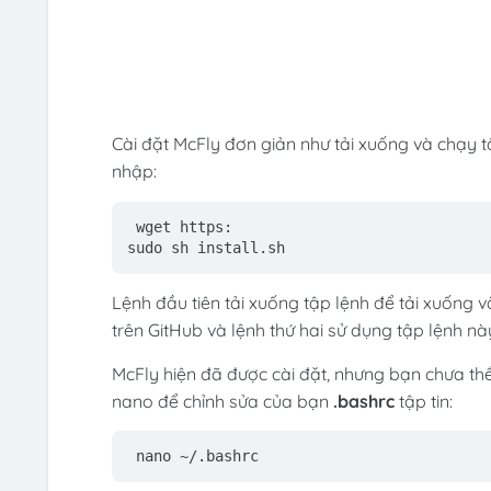
Cài đặt McFly đơn giản như tải xuống và chạy tậ
nhập:
wget https:
sudo sh install.sh 
Lệnh đầu tiên tải xuống tập lệnh để tải xuống 
trên GitHub và lệnh thứ hai sử dụng tập lệnh nà
McFly hiện đã được cài đặt, nhưng bạn chưa th
nano để chỉnh sửa của bạn
.bashrc
tập tin:
nano ~/.bashrc