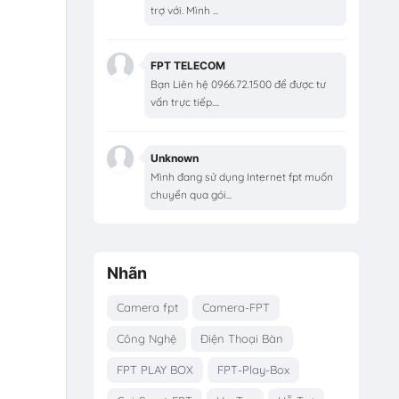
trợ với. Mình ...
FPT TELECOM
Bạn Liên hệ 0966.72.1500 để được tư
vấn trực tiếp....
Unknown
Mình đang sử dụng Internet fpt muốn
chuyển qua gói...
Nhãn
Camera fpt
Camera-FPT
Công Nghệ
Điện Thoại Bàn
FPT PLAY BOX
FPT-Play-Box