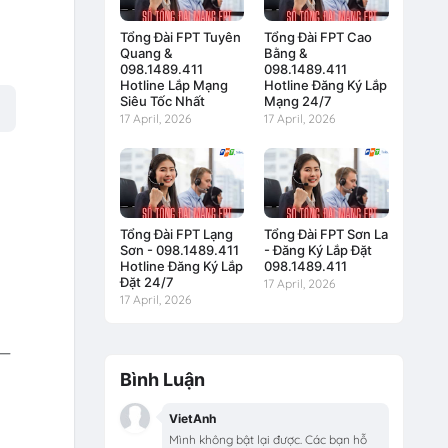
Tổng Đài FPT Tuyên
Tổng Đài FPT Cao
Quang &
Bằng &
098.1489.411
098.1489.411
Hotline Lắp Mạng
Hotline Đăng Ký Lắp
Siêu Tốc Nhất
Mạng 24/7
17 April, 2026
17 April, 2026
Tổng Đài FPT Lạng
Tổng Đài FPT Sơn La
Sơn - 098.1489.411
- Đăng Ký Lắp Đặt
Hotline Đăng Ký Lắp
098.1489.411
Đặt 24/7
17 April, 2026
17 April, 2026
ó—
Bình Luận
VietAnh
Mình không bật lại được. Các bạn hỗ