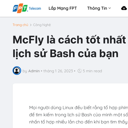
Lắp Mạng FPT
Thông Tin
Trang chủ
Công Nghệ
McFly là cách tốt nhất 
lịch sử Bash của bạn
by
Admin
•
tháng 1 26, 2023
•
5 min read
Mọi người dùng Linux đều biết rằng tổ hợp ph
để tìm kiếm trong lịch sử Bash của mình một s
nhấn tổ hợp nhiều lần cho đến khi bạn tìm thấy