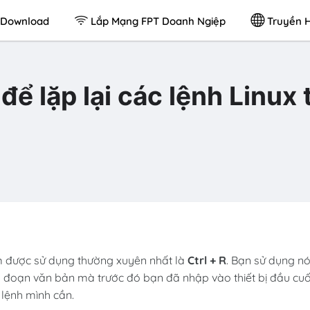
Download
Lắp Mạng FPT Doanh Ngiệp
Truyền H
để lặp lại các lệnh Linux 
ím được sử dụng thường xuyên nhất là
Ctrl + R
. Bạn sử dụng n
ố đoạn văn bản mà trước đó bạn đã nhập vào thiết bị đầu cuố
 lệnh mình cần.