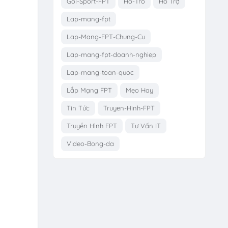
Goi-Sport-FPT
Ho-Tro
Hỗ Trợ
Lap-mang-fpt
Lap-Mang-FPT-Chung-Cu
Lap-mang-fpt-doanh-nghiep
Lap-mang-toan-quoc
Lắp Mạng FPT
Mẹo Hay
Tin Tức
Truyen-Hinh-FPT
Truyền Hình FPT
Tư Vấn IT
Video-Bong-da