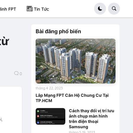
ình FPT
Tin Tức
Bài đăng phổ biến
từ
0
tháng 4 22, 2023
Lắp Mạng FPT Căn Hộ Chung Cư Tại
TP.HCM
Cách thay đổi vị trí lưu
ó
ảnh chụp màn hình
i,
trên điện thoại
Samsung
tháng 5 19, 2023