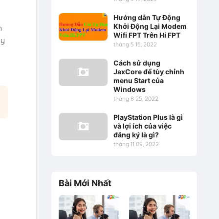
Hướng dẫn Tự Động
Khởi Động Lại Modem
h
Wifi FPT Trên Hi FPT
ây
tháng 5 15, 2022
Cách sử dụng
JaxCore để tùy chỉnh
menu Start của
Windows
tháng 8 25, 2022
PlayStation Plus là gì
và lợi ích của việc
đăng ký là gì?
tháng 11 09, 2022
Bài Mới Nhất