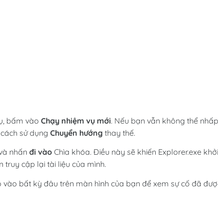
 vụ, bấm vào
Chạy nhiệm vụ mới
. Nếu bạn vẫn không thể nhấ
g cách sử dụng
Chuyển hướng
thay thế.
và nhấn
đi vào
Chìa khóa. Điều này sẽ khiến Explorer.exe khở
truy cập lại tài liệu của mình.
hấp vào bất kỳ đâu trên màn hình của bạn để xem sự cố đã đượ