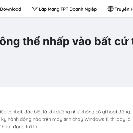
Download
Lắp Mạng FPT Doanh Ngiệp
Truyền H
hông thể nhấp vào bất cứ
c tẻ nhạt, đặc biệt là khi dường như không có gì hoạt động.
 kỳ hành động nào trên máy tính chạy Windows 11, thì đây là
hoạt động trở lại.