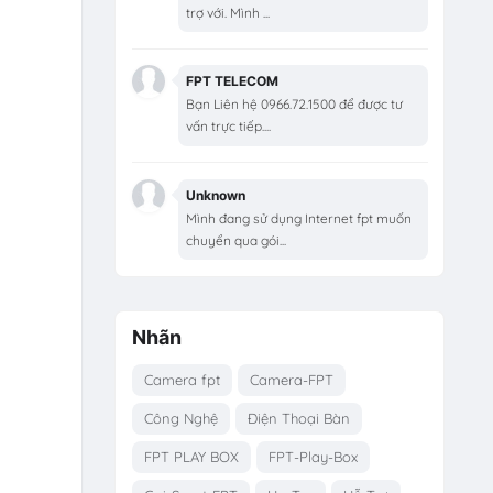
trợ với. Mình ...
FPT TELECOM
Bạn Liên hệ 0966.72.1500 để được tư
vấn trực tiếp....
Unknown
Mình đang sử dụng Internet fpt muốn
chuyển qua gói...
Nhãn
Camera fpt
Camera-FPT
Công Nghệ
Điện Thoại Bàn
FPT PLAY BOX
FPT-Play-Box