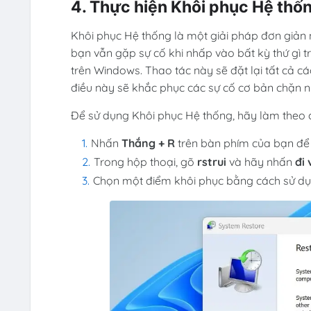
4. Thực hiện Khôi phục Hệ thố
Khôi phục Hệ thống là một giải pháp đơn giản
bạn vẫn gặp sự cố khi nhấp vào bất kỳ thứ gì 
trên Windows. Thao tác này sẽ đặt lại tất cả 
điều này sẽ khắc phục các sự cố cơ bản chặn n
Để sử dụng Khôi phục Hệ thống, hãy làm theo 
Nhấn
Thắng + R
trên bàn phím của bạn để 
Trong hộp thoại, gõ
rstrui
và hãy nhấn
đi
Chọn một điểm khôi phục bằng cách sử d