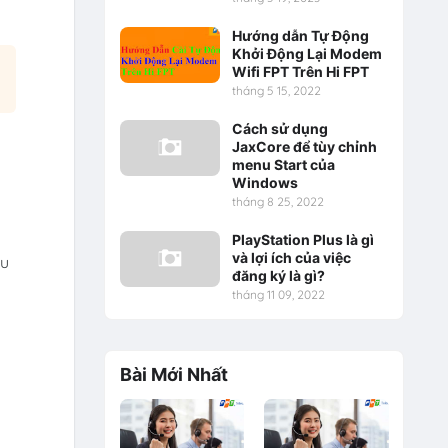
Hướng dẫn Tự Động
Khởi Động Lại Modem
Wifi FPT Trên Hi FPT
tháng 5 15, 2022
Cách sử dụng
JaxCore để tùy chỉnh
menu Start của
Windows
tháng 8 25, 2022
PlayStation Plus là gì
và lợi ích của việc
ếu
đăng ký là gì?
tháng 11 09, 2022
Bài Mới Nhất