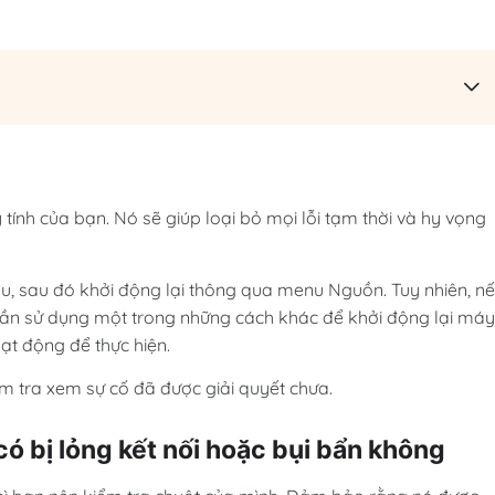
tính của bạn. Nó sẽ giúp loại bỏ mọi lỗi tạm thời và hy vọng
ầu, sau đó khởi động lại thông qua menu Nguồn. Tuy nhiên, n
 cần sử dụng một trong những cách khác để khởi động lại máy
t động để thực hiện.
ểm tra xem sự cố đã được giải quyết chưa.
có bị lỏng kết nối hoặc bụi bẩn không