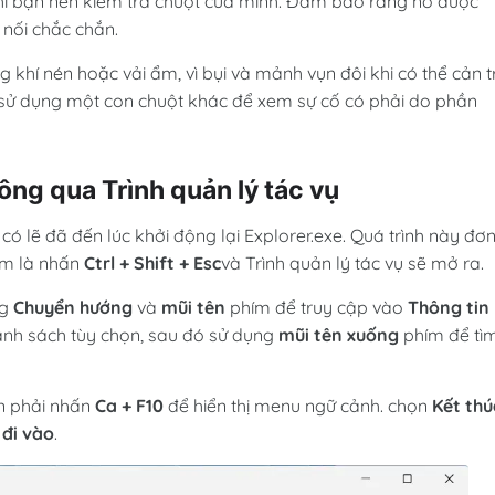
thì bạn nên kiểm tra chuột của mình. Đảm bảo rằng nó được
nối chắc chắn.
khí nén hoặc vải ẩm, vì bụi và mảnh vụn đôi khi có thể cản t
sử dụng một con chuột khác để xem sự cố có phải do phần
hông qua Trình quản lý tác vụ
ó lẽ đã đến lúc khởi động lại Explorer.exe. Quá trình này đơ
làm là nhấn
Ctrl + Shift + Esc
và Trình quản lý tác vụ sẽ mở ra.
ng
Chuyển hướng
và
mũi tên
phím để truy cập vào
Thông tin
nh sách tùy chọn, sau đó sử dụng
mũi tên xuống
phím để tì
n phải nhấn
Ca + F10
để hiển thị menu ngữ cảnh. chọn
Kết thú
n
đi vào
.