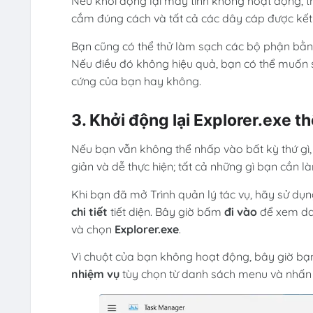
Nếu khởi động lại máy tính không hoạt động, 
cắm đúng cách và tất cả các dây cáp được kết 
Bạn cũng có thể thử làm sạch các bộ phận bằng 
Nếu điều đó không hiệu quả, bạn có thể muốn 
cứng của bạn hay không.
3. Khởi động lại Explorer.exe t
Nếu bạn vẫn không thể nhấp vào bất kỳ thứ gì, c
giản và dễ thực hiện; tất cả những gì bạn cần 
Khi bạn đã mở Trình quản lý tác vụ, hãy sử dụ
chi tiết
tiết diện. Bây giờ bấm
đi vào
để xem da
và chọn
Explorer.exe
.
Vì chuột của bạn không hoạt động, bây giờ bạ
nhiệm vụ
tùy chọn từ danh sách menu và nhấ