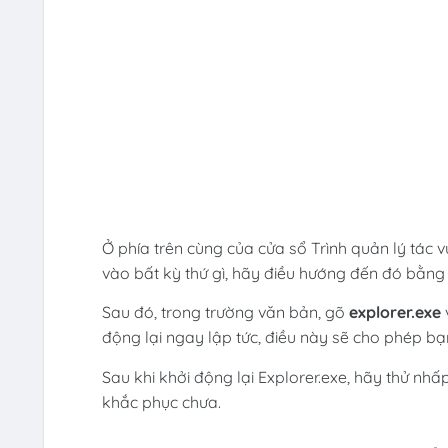
Ở phía trên cùng của cửa sổ Trình quản lý tác
vào bất kỳ thứ gì, hãy điều hướng đến đó bằn
Sau đó, trong trường văn bản, gõ
explorer.exe
động lại ngay lập tức, điều này sẽ cho phép bạn 
Sau khi khởi động lại Explorer.exe, hãy thử n
khắc phục chưa.