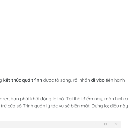
ng
kết thúc quá trình
được tô sáng, rồi nhấn
đi vào
tiến hành
rer, bạn phải khởi động lại nó. Tại thời điểm này, màn hình 
ừ cửa sổ Trình quản lý tác vụ sẽ biến mất. Đừng lo; điều này