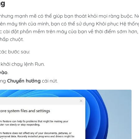
ng
 nhưng mạnh mẽ có thể giúp bạn thoát khỏi mọi ràng buộc. N
trên máy tính của mình, bạn có thể sử dụng Khôi phục Hệ thốn
các cài đặt phần mềm trên máy của bạn về thời điểm sớm hơn,
hấp chuột.
các bước sau:
khởi chạy lệnh Run.
 vào
.
ụng
Chuyển hướng
cái nút.