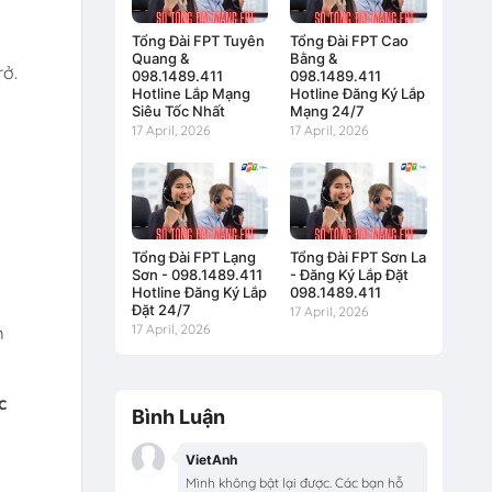
Tổng Đài FPT Tuyên
Tổng Đài FPT Cao
Quang &
Bằng &
rở.
098.1489.411
098.1489.411
Hotline Lắp Mạng
Hotline Đăng Ký Lắp
Siêu Tốc Nhất
Mạng 24/7
17 April, 2026
17 April, 2026
n
Tổng Đài FPT Lạng
Tổng Đài FPT Sơn La
Sơn - 098.1489.411
- Đăng Ký Lắp Đặt
Hotline Đăng Ký Lắp
098.1489.411
Đặt 24/7
17 April, 2026
17 April, 2026
m
c
Bình Luận
VietAnh
Mình không bật lại được. Các bạn hỗ