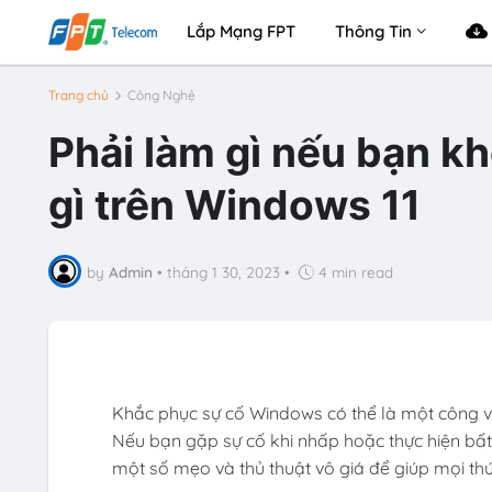
Lắp Mạng FPT
Thông Tin
Trang chủ
Công Nghệ
Phải làm gì nếu bạn k
gì trên Windows 11
by
Admin
•
tháng 1 30, 2023
•
4 min read
Khắc phục sự cố Windows có thể là một công việ
Nếu bạn gặp sự cố khi nhấp hoặc thực hiện bất
một số mẹo và thủ thuật vô giá để giúp mọi thứ 