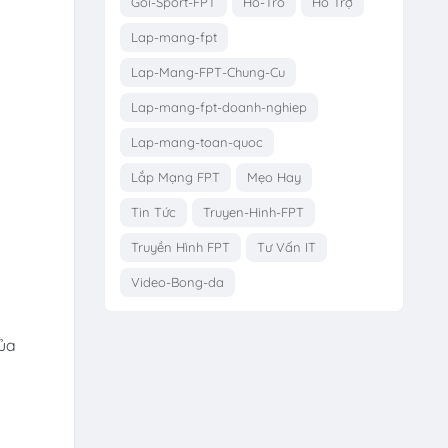
Goi-Sport-FPT
Ho-Tro
Hỗ Trợ
Lap-mang-fpt
Lap-Mang-FPT-Chung-Cu
Lap-mang-fpt-doanh-nghiep
Lap-mang-toan-quoc
Lắp Mạng FPT
Mẹo Hay
Tin Tức
Truyen-Hinh-FPT
Truyền Hình FPT
Tư Vấn IT
Video-Bong-da
của