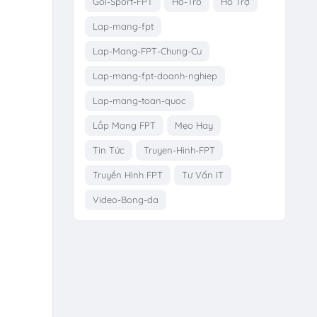
Goi-Sport-FPT
Ho-Tro
Hỗ Trợ
Lap-mang-fpt
Lap-Mang-FPT-Chung-Cu
Lap-mang-fpt-doanh-nghiep
Lap-mang-toan-quoc
Lắp Mạng FPT
Mẹo Hay
Tin Tức
Truyen-Hinh-FPT
Truyền Hình FPT
Tư Vấn IT
Video-Bong-da