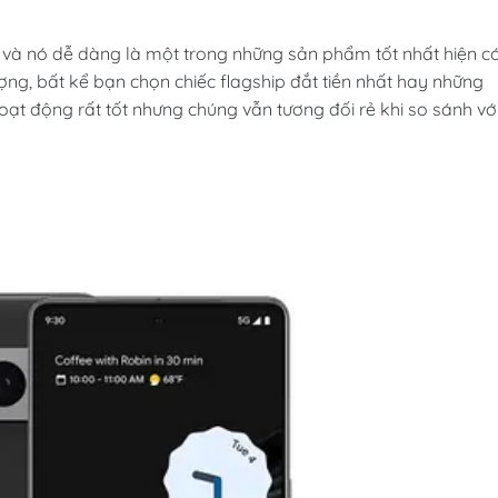
 và nó dễ dàng là một trong những sản phẩm tốt nhất hiện c
tượng, bất kể bạn chọn chiếc flagship đắt tiền nhất hay những
oạt động rất tốt nhưng chúng vẫn tương đối rẻ khi so sánh vớ