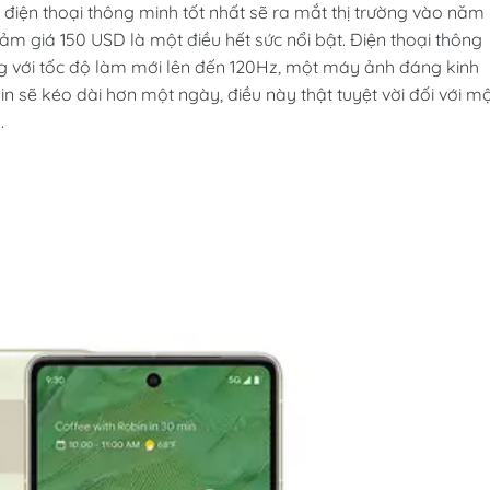
điện thoại thông minh tốt nhất sẽ ra mắt thị trường vào năm
ảm giá 150 USD là một điều hết sức nổi bật. Điện thoại thông
g với tốc độ làm mới lên đến 120Hz, một máy ảnh đáng kinh
in sẽ kéo dài hơn một ngày, điều này thật tuyệt vời đối với m
.