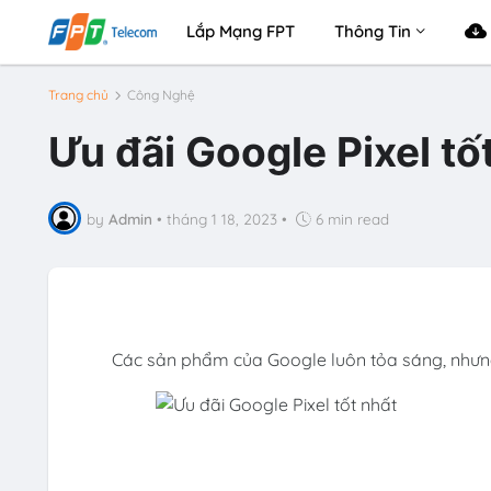
Lắp Mạng FPT
Thông Tin
Trang chủ
Công Nghệ
Ưu đãi Google Pixel t
by
Admin
•
tháng 1 18, 2023
•
6 min read
Các sản phẩm của Google luôn tỏa sáng, nhưng