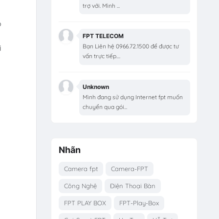
trợ với. Mình ...
ó
FPT TELECOM
Bạn Liên hệ 0966.72.1500 để được tư
i
vấn trực tiếp....
Unknown
Mình đang sử dụng Internet fpt muốn
chuyển qua gói...
Nhãn
Camera fpt
Camera-FPT
Công Nghệ
Điện Thoại Bàn
FPT PLAY BOX
FPT-Play-Box