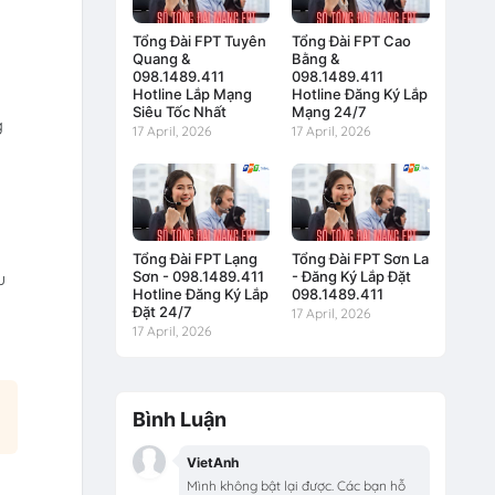
Tổng Đài FPT Tuyên
Tổng Đài FPT Cao
Quang &
Bằng &
098.1489.411
098.1489.411
Hotline Lắp Mạng
Hotline Đăng Ký Lắp
Siêu Tốc Nhất
Mạng 24/7
g
17 April, 2026
17 April, 2026
Tổng Đài FPT Lạng
Tổng Đài FPT Sơn La
Sơn - 098.1489.411
- Đăng Ký Lắp Đặt
u
Hotline Đăng Ký Lắp
098.1489.411
Đặt 24/7
17 April, 2026
17 April, 2026
Bình Luận
VietAnh
Mình không bật lại được. Các bạn hỗ