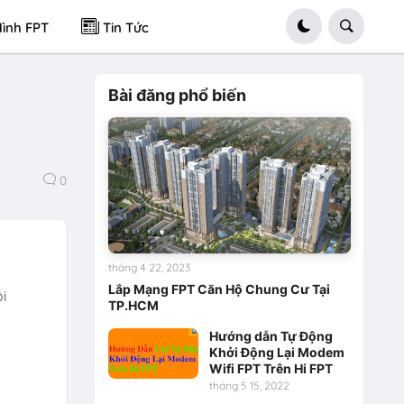
ình FPT
Tin Tức
Bài đăng phổ biến
0
tháng 4 22, 2023
Lắp Mạng FPT Căn Hộ Chung Cư Tại
i
TP.HCM
Hướng dẫn Tự Động
Khởi Động Lại Modem
Wifi FPT Trên Hi FPT
tháng 5 15, 2022