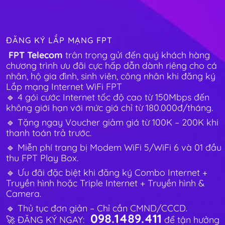
ĐĂNG KÝ LẮP MẠNG FPT
FPT Telecom
trân trọng gửi đến quý khách hàng
chương trình ưu đãi cực hấp dẫn dành riêng cho cá
nhân, hộ gia đình, sinh viên, công nhân khi đăng ký
Lắp mạng Internet WiFi FPT
🔹 4 gói cước Internet tốc độ cao từ 150Mbps đến
không giới hạn với mức giá chỉ từ 180.000đ/tháng.
🔹 Tặng ngay Voucher giảm giá từ 100K – 200K khi
thanh toán trả trước.
🔹 Miễn phí trang bị Modem WiFi 5/WiFi 6 và 01 đầu
thu FPT Play Box.
🔹 Ưu đãi đặc biệt khi đăng ký Combo Internet +
Truyền hình hoặc Triple Internet + Truyền hình &
Camera.
🔹 Thủ tục đơn giản – Chỉ cần CMND/CCCD.
098.1489.411
🚀 ĐĂNG KÝ NGAY:
để tận hưởng