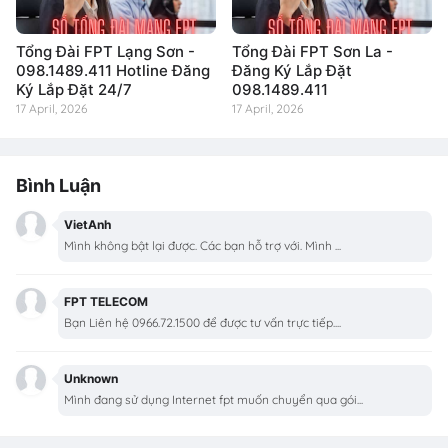
Tổng Đài FPT Lạng Sơn -
Tổng Đài FPT Sơn La -
098.1489.411 Hotline Đăng
Đăng Ký Lắp Đặt
Ký Lắp Đặt 24/7
098.1489.411
17 April, 2026
17 April, 2026
Bình Luận
VietAnh
Mình không bật lại được. Các bạn hỗ trợ với. Mình ...
FPT TELECOM
Bạn Liên hệ 0966.72.1500 để được tư vấn trực tiếp....
Unknown
Mình đang sử dụng Internet fpt muốn chuyển qua gói...