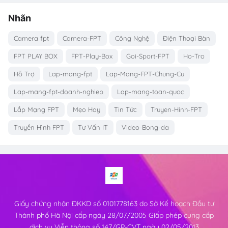
Nhãn
Camera fpt
Camera-FPT
Công Nghệ
Điện Thoại Bàn
FPT PLAY BOX
FPT-Play-Box
Goi-Sport-FPT
Ho-Tro
Hỗ Trợ
Lap-mang-fpt
Lap-Mang-FPT-Chung-Cu
Lap-mang-fpt-doanh-nghiep
Lap-mang-toan-quoc
Lắp Mạng FPT
Mẹo Hay
Tin Tức
Truyen-Hinh-FPT
Truyền Hình FPT
Tư Vấn IT
Video-Bong-da
Giấy chứng nhận ĐKKD số 0101778163 do Sở Kế hoạch Đầu tư
Thành phố Hà Nội cấp ngày 28/07/2005 Giấp phép cung cấp
dịch vụ Viễn thông số 147/GP-CVT ngày 02/05/2013