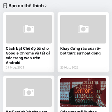
Bạn có thể thích
Cách bật Chế độ tối cho
Khay đựng rác của rô-
Google Chrome và tất cả
bốt thực sự hoạt động
các trang web trên
Android
24 May, 2023
23 May, 2023
8 yếu tố chính cần xem
Cách tạo mã Python