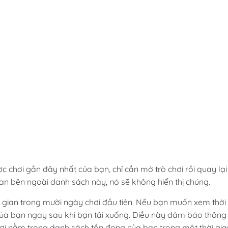
c chơi gần đây nhất của bạn, chỉ cần mở trò chơi rồi quay lại
an bên ngoài danh sách này, nó sẽ không hiển thị chúng.
ời gian trong mười ngày chơi đầu tiên. Nếu bạn muốn xem thời
của bạn ngay sau khi bạn tải xuống. Điều này đảm bảo thông
 chơi nằm trong danh sách tồn đọng của bạn trong một thời gia