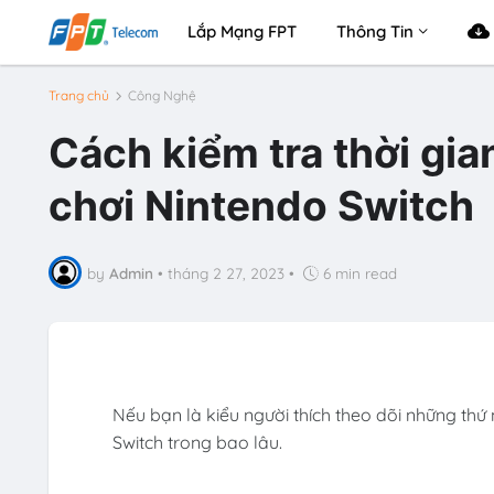
Lắp Mạng FPT
Thông Tin
Trang chủ
Công Nghệ
Cách kiểm tra thời gia
chơi Nintendo Switch
by
Admin
•
tháng 2 27, 2023
•
6 min read
Nếu bạn là kiểu người thích theo dõi những th
Switch trong bao lâu.