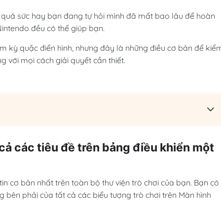
 quá sức hay bạn đang tự hỏi mình đã mất bao lâu để hoàn
Nintendo đều có thể giúp bạn.
m kỳ quặc điển hình, nhưng đây là những điều cơ bản để kiể
g với mọi cách giải quyết cần thiết.
t cả các tiêu đề trên bảng điều khiển một
tin cơ bản nhất trên toàn bộ thư viện trò chơi của bạn. Bạn có
bên phải của tất cả các biểu tượng trò chơi trên Màn hình