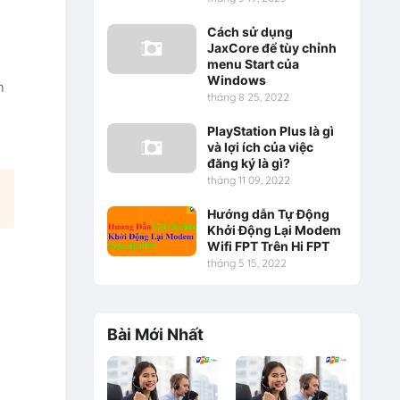
Cách sử dụng
JaxCore để tùy chỉnh
menu Start của
Windows
m
tháng 8 25, 2022
PlayStation Plus là gì
và lợi ích của việc
đăng ký là gì?
tháng 11 09, 2022
Hướng dẫn Tự Động
Khởi Động Lại Modem
Wifi FPT Trên Hi FPT
tháng 5 15, 2022
Bài Mới Nhất