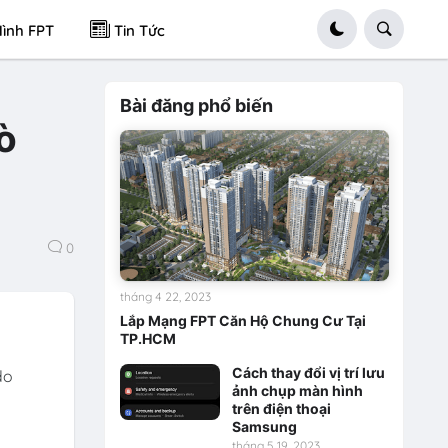
ình FPT
Tin Tức
Bài đăng phổ biến
ò
0
tháng 4 22, 2023
Lắp Mạng FPT Căn Hộ Chung Cư Tại
TP.HCM
Cách thay đổi vị trí lưu
do
ảnh chụp màn hình
trên điện thoại
Samsung
tháng 5 19, 2023