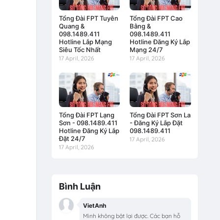
Tổng Đài FPT Tuyên
Tổng Đài FPT Cao
Quang &
Bằng &
098.1489.411
098.1489.411
Hotline Lắp Mạng
Hotline Đăng Ký Lắp
Siêu Tốc Nhất
Mạng 24/7
17 April, 2026
17 April, 2026
Tổng Đài FPT Lạng
Tổng Đài FPT Sơn La
Sơn - 098.1489.411
- Đăng Ký Lắp Đặt
Hotline Đăng Ký Lắp
098.1489.411
Đặt 24/7
17 April, 2026
17 April, 2026
Bình Luận
VietAnh
Mình không bật lại được. Các bạn hỗ