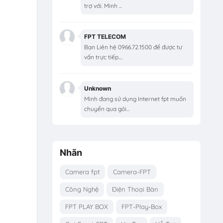
trợ với. Mình ...
FPT TELECOM
Bạn Liên hệ 0966.72.1500 để được tư
vấn trực tiếp....
Unknown
Mình đang sử dụng Internet fpt muốn
chuyển qua gói...
Nhãn
Camera fpt
Camera-FPT
Công Nghệ
Điện Thoại Bàn
FPT PLAY BOX
FPT-Play-Box