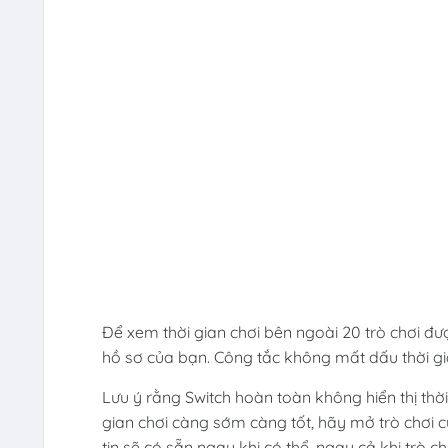
Để xem thời gian chơi bên ngoài 20 trò chơi đượ
hồ sơ của bạn. Công tắc không mất dấu thời gi
Lưu ý rằng Switch hoàn toàn không hiển thị th
gian chơi càng sớm càng tốt, hãy mở trò chơi 
tin sẽ có sẵn ngay khi có thể, ngay cả khi trò