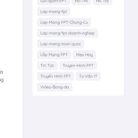
Goi-Sport-FPT
Ho-Tro
Hỗ Trợ
Lap-mang-fpt
Lap-Mang-FPT-Chung-Cu
Lap-mang-fpt-doanh-nghiep
Lap-mang-toan-quoc
Lắp Mạng FPT
Mẹo Hay
Tin Tức
Truyen-Hinh-FPT
ựa
Truyền Hình FPT
Tư Vấn IT
ng
Video-Bong-da