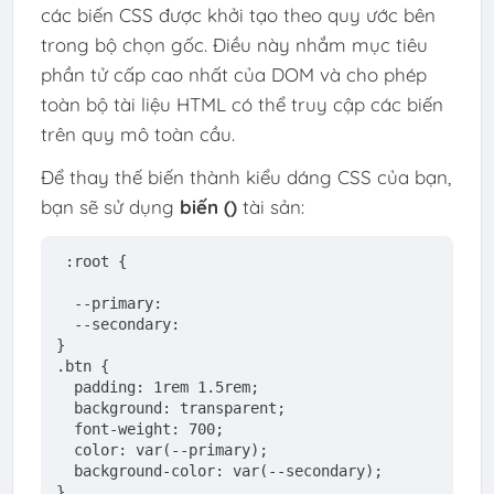
các biến CSS được khởi tạo theo quy ước bên
trong bộ chọn gốc. Điều này nhắm mục tiêu
phần tử cấp cao nhất của DOM và cho phép
toàn bộ tài liệu HTML có thể truy cập các biến
trên quy mô toàn cầu.
Để thay thế biến thành kiểu dáng CSS của bạn,
bạn sẽ sử dụng
biến ()
tài sản:
:root
 {
  --primary: 
  --secondary: 
}
.btn
 {
padding
: 1
rem
 1
.5rem
;
  background: transparent;
  font-weight: 700;
  color: 
var
(--primary);
  background-color: 
var
(--secondary);
}