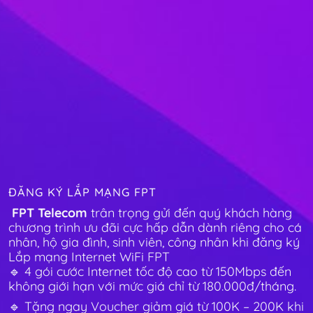
ĐĂNG KÝ LẮP MẠNG FPT
FPT Telecom
trân trọng gửi đến quý khách hàng
chương trình ưu đãi cực hấp dẫn dành riêng cho cá
nhân, hộ gia đình, sinh viên, công nhân khi đăng ký
Lắp mạng Internet WiFi FPT
🔹 4 gói cước Internet tốc độ cao từ 150Mbps đến
không giới hạn với mức giá chỉ từ 180.000đ/tháng.
🔹 Tặng ngay Voucher giảm giá từ 100K – 200K khi