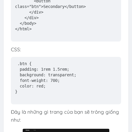
        <button 
class
=
"btn"
>Secondary<
/button>
</
div
>
</
div
>
</
body
>
</
html
>
CSS:
.btn
 {
padding
: 1
rem
 1
.5rem
;
  background: transparent;
  font-weight: 700;
  color: red;
}
Đây là những gì trang của bạn sẽ trông giống
như: