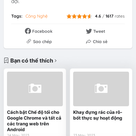
đợi.
Tags:
Công Nghệ
4.6
/
1617
rates
Facebook
Tweet
Sao chép
Chia sẻ
Bạn có thể thích
Cách bật Chế độ tối cho
Khay đựng rác của rô-
Google Chrome và tất cả
bốt thực sự hoạt động
các trang web trên
Android
24 May, 2023
23 May, 2023