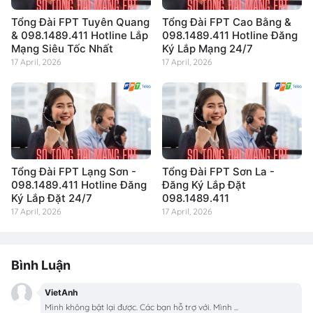
Tổng Đài FPT Tuyên Quang
Tổng Đài FPT Cao Bằng &
& 098.1489.411 Hotline Lắp
098.1489.411 Hotline Đăng
Mạng Siêu Tốc Nhất
Ký Lắp Mạng 24/7
17 April, 2026
17 April, 2026
Tổng Đài FPT Lạng Sơn -
Tổng Đài FPT Sơn La -
098.1489.411 Hotline Đăng
Đăng Ký Lắp Đặt
Ký Lắp Đặt 24/7
098.1489.411
17 April, 2026
17 April, 2026
Bình Luận
VietAnh
Mình không bật lại được. Các bạn hỗ trợ với. Mình ...