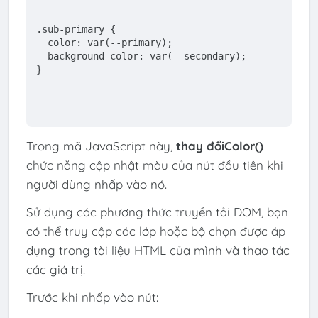
.sub-primary
 {
  color: 
var
(--primary);
  background-color: 
var
(--secondary);
}
Trong mã JavaScript này,
thay đổiColor()
chức năng cập nhật màu của nút đầu tiên khi
người dùng nhấp vào nó.
Sử dụng các phương thức truyền tải DOM, bạn
có thể truy cập các lớp hoặc bộ chọn được áp
dụng trong tài liệu HTML của mình và thao tác
các giá trị.
Trước khi nhấp vào nút: