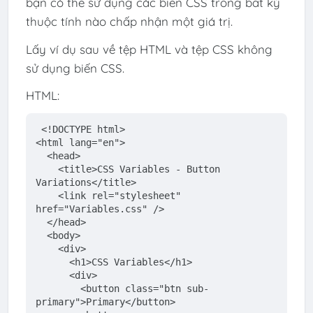
bạn có thể sử dụng các biến CSS trong bất kỳ
thuộc tính nào chấp nhận một giá trị.
Lấy ví dụ sau về tệp HTML và tệp CSS không
sử dụng biến CSS.
HTML:
<!DOCTYPE 
html
>
<
html
lang
=
"en"
>
<
head
>
<
title
>
CSS Variables - Button 
Variations
</
title
>
<
link
rel
=
"stylesheet"
href
=
"Variables.css"
 />
</
head
>
<
body
>
<
div
>
<
h1
>
CSS Variables
</
h1
>
<
div
>
        <button 
class
=
"btn sub-
primary"
>Primary<
/button>