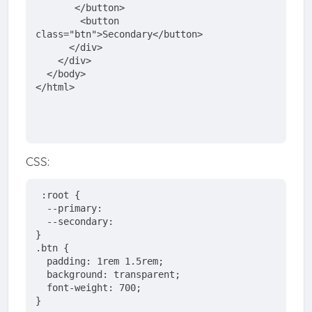
</
button
>
        <button 
class
=
"btn"
>Secondary<
/button>
</
div
>
</
div
>
</
body
>
</
html
>
CSS:
:root
 {
  --primary: 
  --secondary: 
}
.btn
 {
padding
: 1
rem
 1
.5rem
;
  background: transparent;
  font-weight: 700;
}