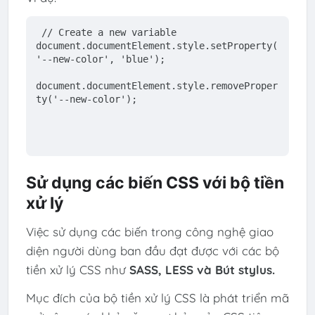
// 
Create
 a 
new
variable
document
.documentElement.style.setProperty(
'--new-color'
, 
'blue'
);
document
.documentElement.style.removeProper
ty(
'--new-color'
);
Sử dụng các biến CSS với bộ tiền
xử lý
Việc sử dụng các biến trong công nghệ giao
diện người dùng ban đầu đạt được với các bộ
tiền xử lý CSS như
SASS, LESS và Bút stylus.
Mục đích của bộ tiền xử lý CSS là phát triển mã