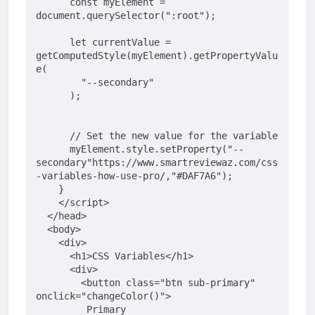
const
 myElement = 
document
.querySelector(
":root"
);
let
 currentValue = 
getComputedStyle(myElement).getPropertyValu
e(
"--secondary"
      );
      // 
Set
 the 
new
value
for
 the 
variable
myElement
.style
.setProperty
("
--
secondary
"https://www.smartreviewaz.com/css
-variables-how-use-pro/,"
#DAF7A6
");
    }
</
script
>
</
head
>
<
body
>
<
div
>
<
h1
>
CSS Variables
</
h1
>
<
div
>
        <button 
class
=
"btn sub-primary"
onclick=
"changeColor()"
>
         Primary