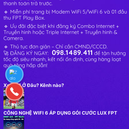
thanh toán trả trước.
🔹 Miễn phí trang bị Modem WiFi 5/WiFi 6 và 01 đầu
thu FPT Play Box.
🔹 Ưu đãi đặc biệt khi đăng ký Combo Internet +
Truyền hình hoặc Triple Internet + Truyền hình &
Camera.
🔹 Thủ tục đơn giản – Chỉ cần CMND/CCCD.
098.1489.411
🚀 ĐĂNG KÝ NGAY:
để tận hưởng
tốc độ siêu nhanh, kết nối ổn định, cùng hàng loạt
quà tặng hấp dẫn!
Xem C1 Ở Đâu? Kênh nào?
CÔNG NGHỆ WIFI 6 ÁP DỤNG GÓI CƯỚC LUX FPT