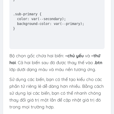
.sub-primary
 {
  color: 
var
(--secondary);
  background-color: 
var
(--primary);
}
Bộ chọn gốc chứa hai biến:
–chủ yếu
và
–thứ
hai
. Cả hai biến sau đó được thay thế vào
.btn
lớp dưới dạng màu và màu nền tương ứng.
Sử dụng các biến, bạn có thể tạo kiểu cho các
phần tử riêng lẻ dễ dàng hơn nhiều. Bằng cách
sử dụng lại các biến, bạn có thể nhanh chóng
thay đổi giá trị một lần để cập nhật giá trị đó
trong mọi trường hợp.