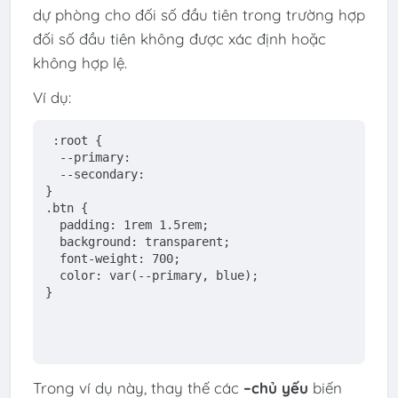
dự phòng cho đối số đầu tiên trong trường hợp
đối số đầu tiên không được xác định hoặc
không hợp lệ.
Ví dụ:
:root
 {
  --primary: 
  --secondary: 
}
.btn
 {
padding
: 1
rem
 1
.5rem
;
  background: transparent;
  font-weight: 700;
  color: 
var
(--primary, blue);
}
Trong ví dụ này, thay thế các
–chủ yếu
biến