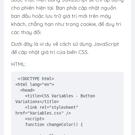
cho phiên hiện tại. Bạn phải cập nhật nguồn
ban đầu hoặc lưu trữ giá trị mới trên máy
khách, chẳng hạn như trong cookie, để duy trì
các thay đổi.
Dưới đây là ví dụ về cách sử dụng JavaScript
để cập nhật giá trị của biến CSS.
HTML:
<!DOCTYPE 
html
>
<
html
lang
=
"en"
>
<
head
>
<
title
>
CSS Variables - Button 
Variations
</
title
>
<
link
rel
=
"stylesheet"
href
=
"Variables.css"
 />
<
script
>
function
changeColor
() 
{