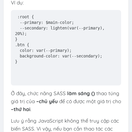
Ví dụ:
:root
 {
  --primary: $main-color;
  --secondary: lighten(
var
(--primary), 
20
%);
}
.btn
 {
  color: 
var
(--primary);
  background-color: 
var
(--secondary);
}
Ở đây, chức năng SASS
làm sáng ()
thao túng
giá trị của
–chủ yếu
để có được một giá trị cho
–thứ hai
.
Lưu ý rằng JavaScript không thể truy cập các
biến SASS. Vì vậy, nếu bạn cần thao tác các