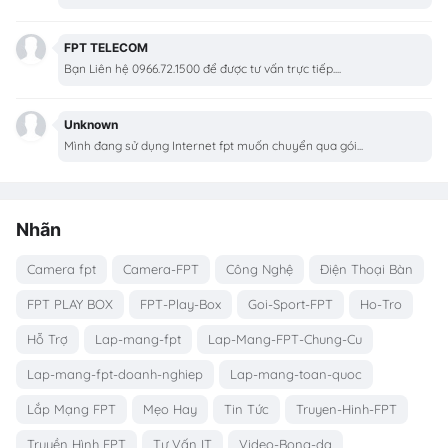
FPT TELECOM
Bạn Liên hệ 0966.72.1500 để được tư vấn trực tiếp....
Unknown
Mình đang sử dụng Internet fpt muốn chuyển qua gói...
Nhãn
Camera fpt
Camera-FPT
Công Nghệ
Điện Thoại Bàn
FPT PLAY BOX
FPT-Play-Box
Goi-Sport-FPT
Ho-Tro
Hỗ Trợ
Lap-mang-fpt
Lap-Mang-FPT-Chung-Cu
Lap-mang-fpt-doanh-nghiep
Lap-mang-toan-quoc
Lắp Mạng FPT
Mẹo Hay
Tin Tức
Truyen-Hinh-FPT
Truyền Hình FPT
Tư Vấn IT
Video-Bong-da