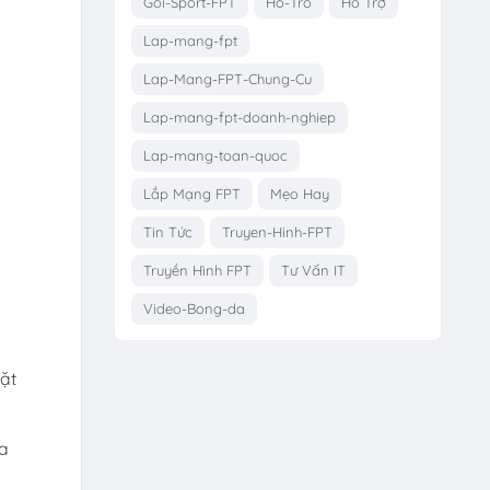
Goi-Sport-FPT
Ho-Tro
Hỗ Trợ
Lap-mang-fpt
Lap-Mang-FPT-Chung-Cu
Lap-mang-fpt-doanh-nghiep
Lap-mang-toan-quoc
Lắp Mạng FPT
Mẹo Hay
Tin Tức
Truyen-Hinh-FPT
Truyền Hình FPT
Tư Vấn IT
Video-Bong-da
đặt
ủa