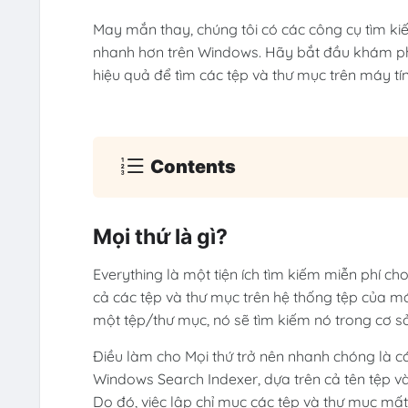
May mắn thay, chúng tôi có các công cụ tìm kiế
nhanh hơn trên Windows. Hãy bắt đầu khám ph
hiệu quả để tìm các tệp và thư mục trên máy t
Contents
Mọi thứ là gì?
Everything là một tiện ích tìm kiếm miễn phí 
cả các tệp và thư mục trên hệ thống tệp của má
một tệp/thư mục, nó sẽ tìm kiếm nó trong cơ sở 
Điều làm cho Mọi thứ trở nên nhanh chóng là c
Windows Search Indexer, dựa trên cả tên tệp và
Do đó, việc lập chỉ mục các tệp và thư mục mất í