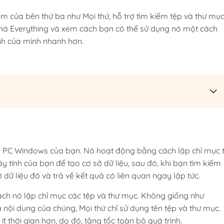
m của bên thứ ba như Mọi thứ, hỗ trợ tìm kiếm tệp và thư mụ
á Everything và xem cách bạn có thể sử dụng nó một cách
ính của mình nhanh hơn.
cho PC Windows của bạn. Nó hoạt động bằng cách lập chỉ mục 
y tính của bạn để tạo cơ sở dữ liệu, sau đó, khi bạn tìm kiếm
dữ liệu đó và trả về kết quả có liên quan ngay lập tức.
ách nó lập chỉ mục các tệp và thư mục. Không giống như
 nội dung của chúng, Mọi thứ chỉ sử dụng tên tệp và thư mục.
t thời gian hơn, do đó, tăng tốc toàn bộ quá trình.