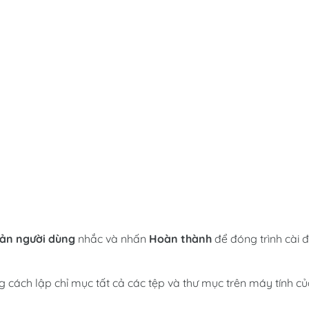
oản người dùng
nhắc và nhấn
Hoàn thành
để đóng trình cài 
ng cách lập chỉ mục tất cả các tệp và thư mục trên máy tính c