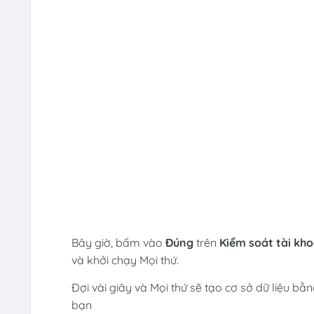
Bây giờ, bấm vào
Đúng
trên
Kiểm soát tài kh
và khởi chạy Mọi thứ.
Đợi vài giây và Mọi thứ sẽ tạo cơ sở dữ liệu bằ
bạn