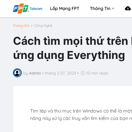
Lắp Mạng FPT
Thông Tin
Trang chủ
Công Nghệ
Cách tìm mọi thứ trên
ứng dụng Everything
by
Admin
•
tháng 2 07, 2023
•
10 min read
Tìm tệp và thư mục trên Windows có thể là một
năng này xử lý các truy vấn tìm kiếm của bạn r