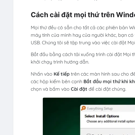
Cách cài đặt mọi thứ trên Win
Mọi thứ đều có sẵn cho tất cả các phiên bản Wi
máy tính của mình hay của người khác, bạn có t
USB. Chúng tôi sẽ tập trung vào việc cài đặt Mọ
Bắt đầu bằng cách tải xuống trình cài đặt Mọi t
khởi chạy trình hướng dẫn.
Nhấn vào
Kế tiếp
trên các màn hình sau cho đ
các hộp kiểm bên cạnh
Bắt đầu mọi thứ khi k
chọn và bấm vào
Cài đặt
để cài đặt chúng.