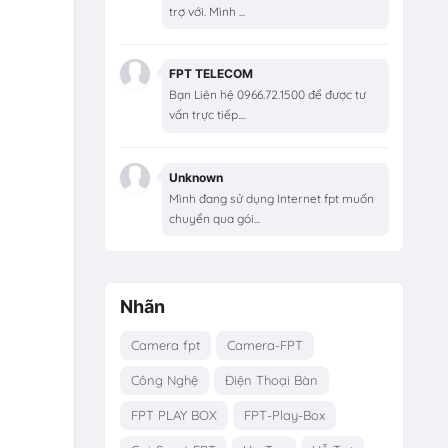
trợ với. Mình ...
FPT TELECOM
Bạn Liên hệ 0966.72.1500 để được tư
vấn trực tiếp....
Unknown
Mình đang sử dụng Internet fpt muốn
chuyển qua gói...
Nhãn
Camera fpt
Camera-FPT
Công Nghệ
Điện Thoại Bàn
FPT PLAY BOX
FPT-Play-Box