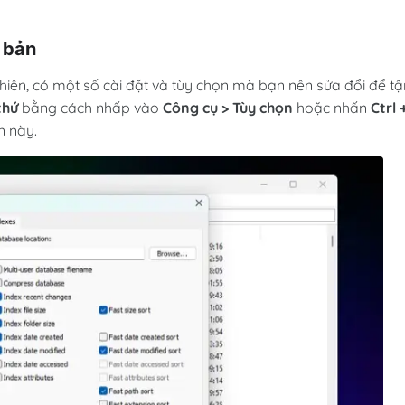
 bản
nhiên, có một số cài đặt và tùy chọn mà bạn nên sửa đổi để tậ
thứ
bằng cách nhấp vào
Công cụ > Tùy chọn
hoặc nhấn
Ctrl 
n này.