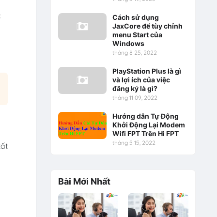
c
Cách sử dụng
JaxCore để tùy chỉnh
menu Start của
Windows
tháng 8 25, 2022
PlayStation Plus là gì
và lợi ích của việc
đăng ký là gì?
tháng 11 09, 2022
Hướng dẫn Tự Động
Khởi Động Lại Modem
Wifi FPT Trên Hi FPT
tháng 5 15, 2022
tất
Bài Mới Nhất