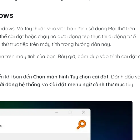
dows
ndows. Và tùy thuộc vào việc bạn định sử dụng Mọi thứ trên
hể cài đặt hoặc chạy nó dưới dạng tệp thực thi di động từ ổ
i thứ trực tiếp trên máy tính trong hướng dẫn này.
hứ trên máy tính của bạn. Bây giờ, bấm đúp vào trình cài đặt 
ến khi bạn đến
Chọn màn hình Tùy chọn cài đặt
. Đánh dấu v
hởi động hệ thống
Và
Cài đặt menu ngữ cảnh thư mục
tùy