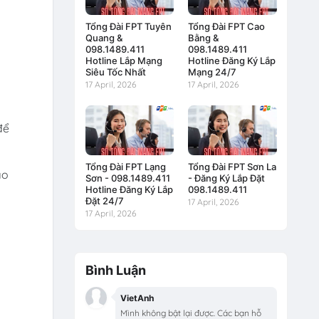
Tổng Đài FPT Tuyên
Tổng Đài FPT Cao
Quang &
Bằng &
098.1489.411
098.1489.411
Hotline Lắp Mạng
Hotline Đăng Ký Lắp
Siêu Tốc Nhất
Mạng 24/7
17 April, 2026
17 April, 2026
để
Tổng Đài FPT Lạng
Tổng Đài FPT Sơn La
ào
Sơn - 098.1489.411
- Đăng Ký Lắp Đặt
Hotline Đăng Ký Lắp
098.1489.411
Đặt 24/7
17 April, 2026
17 April, 2026
Bình Luận
VietAnh
Mình không bật lại được. Các bạn hỗ