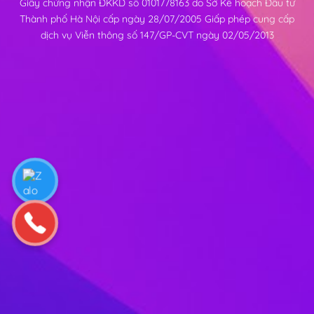
Giấy chứng nhận ĐKKD số 0101778163 do Sở Kế hoạch Đầu tư
Thành phố Hà Nội cấp ngày 28/07/2005 Giấp phép cung cấp
dịch vụ Viễn thông số 147/GP-CVT ngày 02/05/2013