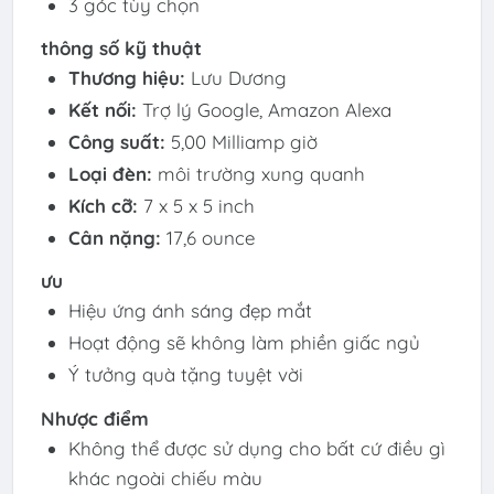
3 góc tùy chọn
thông số kỹ thuật
Thương hiệu:
Lưu Dương
Kết nối:
‎Trợ lý Google, Amazon Alexa
Công suất:
5,00 Milliamp giờ
Loại đèn:
môi trường xung quanh
Kích cỡ:
7 x 5 x 5 inch
Cân nặng:
17,6 ounce
ưu
Hiệu ứng ánh sáng đẹp mắt
Hoạt động sẽ không làm phiền giấc ngủ
Ý tưởng quà tặng tuyệt vời
Nhược điểm
Không thể được sử dụng cho bất cứ điều gì
khác ngoài chiếu màu