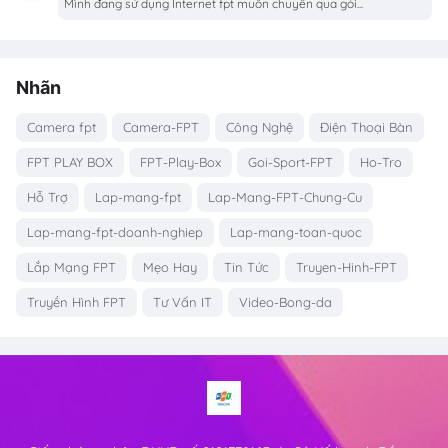
Mình đang sử dụng Internet fpt muốn chuyển qua gói...
Nhãn
Camera fpt
Camera-FPT
Công Nghệ
Điện Thoại Bàn
FPT PLAY BOX
FPT-Play-Box
Goi-Sport-FPT
Ho-Tro
Hỗ Trợ
Lap-mang-fpt
Lap-Mang-FPT-Chung-Cu
Lap-mang-fpt-doanh-nghiep
Lap-mang-toan-quoc
Lắp Mạng FPT
Mẹo Hay
Tin Tức
Truyen-Hinh-FPT
Truyền Hình FPT
Tư Vấn IT
Video-Bong-da