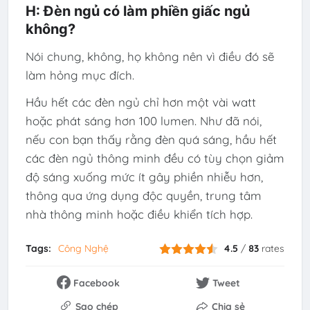
H: Đèn ngủ có làm phiền giấc ngủ
không?
Nói chung, không, họ không nên vì điều đó sẽ
làm hỏng mục đích.
Hầu hết các đèn ngủ chỉ hơn một vài watt
hoặc phát sáng hơn 100 lumen. Như đã nói,
nếu con bạn thấy rằng đèn quá sáng, hầu hết
các đèn ngủ thông minh đều có tùy chọn giảm
độ sáng xuống mức ít gây phiền nhiễu hơn,
thông qua ứng dụng độc quyền, trung tâm
nhà thông minh hoặc điều khiển tích hợp.
Tags:
Công Nghệ
4.5
/
83
rates
Facebook
Tweet
Sao chép
Chia sẻ