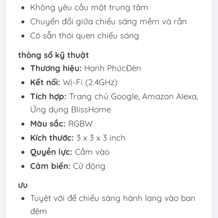
Không yêu cầu một trung tâm
Chuyển đổi giữa chiếu sáng mềm và rắn
Có sẵn thói quen chiếu sáng
thông số kỹ thuật
Thương hiệu:
Hạnh PhúcĐèn
Kết nối:
Wi-Fi (2.4GHz)
Tích hợp:
Trang chủ Google, Amazon Alexa,
Ứng dụng BlissHome
Màu sắc:
RGBW
Kích thước:
3 x 3 x 3 inch
Quyền lực:
Cắm vào
Cảm biến:
Cử động
ưu
Tuyệt vời để chiếu sáng hành lang vào ban
đêm