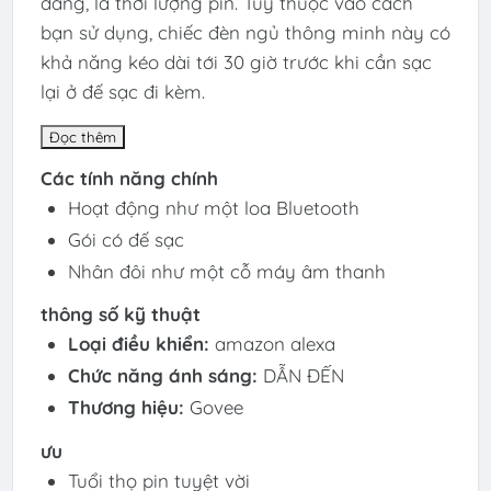
dàng, là thời lượng pin. Tùy thuộc vào cách
bạn sử dụng, chiếc đèn ngủ thông minh này có
khả năng kéo dài tới 30 giờ trước khi cần sạc
lại ở đế sạc đi kèm.
Đọc thêm
Các tính năng chính
Hoạt động như một loa Bluetooth
Gói có đế sạc
Nhân đôi như một cỗ máy âm thanh
thông số kỹ thuật
Loại điều khiển:
amazon alexa
Chức năng ánh sáng:
DẪN ĐẾN
Thương hiệu:
Govee
ưu
Tuổi thọ pin tuyệt vời