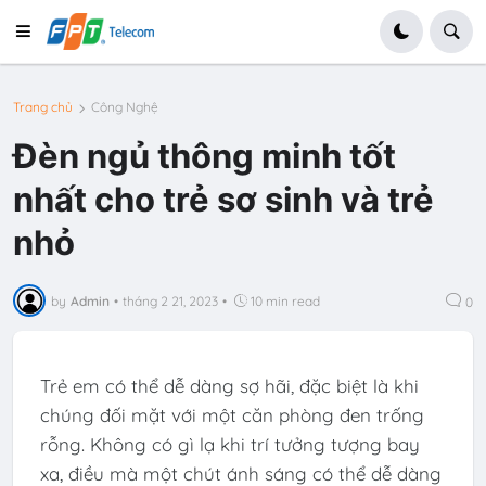
Trang chủ
Công Nghệ
Đèn ngủ thông minh tốt
nhất cho trẻ sơ sinh và trẻ
nhỏ
by
Admin
•
tháng 2 21, 2023
•
10 min read
0
Trẻ em có thể dễ dàng sợ hãi, đặc biệt là khi
chúng đối mặt với một căn phòng đen trống
rỗng. Không có gì lạ khi trí tưởng tượng bay
xa, điều mà một chút ánh sáng có thể dễ dàng