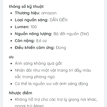
thông số kỹ thuật
Thương hiệu:
amazon
Loại nguồn sáng:
DẪN ĐẾN
Lumen:
100
Nguồn năng lượng:
Bộ đổi nguồn (5W)
Cân nặng:
8,6 oz
Điều khiển cảm ứng:
Đúng
ưu
Ánh sáng không quá gắt
Nhân đôi như một vật trang trí đầy màu
sắc trong phòng ngủ
Có thể là nguồn vui với ánh sáng động
Nhược điểm
Không hỗ trợ cho các trợ lý giọng nói khác,
ngoại trừ Alexa