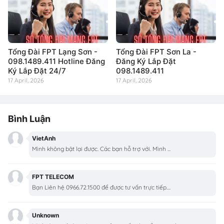
Tổng Đài FPT Lạng Sơn -
Tổng Đài FPT Sơn La -
098.1489.411 Hotline Đăng
Đăng Ký Lắp Đặt
Ký Lắp Đặt 24/7
098.1489.411
17 April, 2026
17 April, 2026
Bình Luận
VietAnh
Mình không bật lại được. Các bạn hỗ trợ với. Mình ...
FPT TELECOM
Bạn Liên hệ 0966.72.1500 để được tư vấn trực tiếp....
Unknown