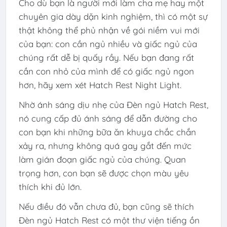
Cho dù bạn là người mới làm cha mẹ hay một
chuyên gia dày dặn kinh nghiệm, thì có một sự
thật không thể phủ nhận về gói niềm vui mới
của bạn: con cần ngủ nhiều và giấc ngủ của
chúng rất dễ bị quấy rầy. Nếu bạn đang rất
cần con nhỏ của mình để có giấc ngủ ngon
hơn, hãy xem xét Hatch Rest Night Light.
Nhờ ánh sáng dịu nhẹ của Đèn ngủ Hatch Rest,
nó cung cấp đủ ánh sáng để dẫn đường cho
con bạn khi những bữa ăn khuya chắc chắn
xảy ra, nhưng không quá gay gắt đến mức
làm gián đoạn giấc ngủ của chúng. Quan
trọng hơn, con bạn sẽ được chọn màu yêu
thích khi đủ lớn.
Nếu điều đó vẫn chưa đủ, bạn cũng sẽ thích
Đèn ngủ Hatch Rest có một thư viện tiếng ồn