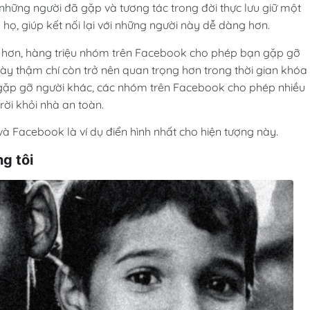
những người đã gặp và tương tác trong đời thực lưu giữ một
họ, giúp kết nối lại với những người này dễ dàng hơn.
i hơn, hàng triệu nhóm trên Facebook cho phép bạn gặp gỡ
này thậm chí còn trở nên quan trọng hơn trong thời gian khóa
i gặp gỡ người khác, các nhóm trên Facebook cho phép nhiều
ời khỏi nhà an toàn.
 Facebook là ví dụ điển hình nhất cho hiện tượng này.
g tôi