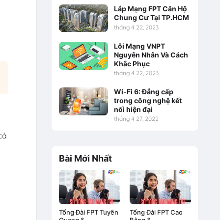
Lắp Mạng FPT Căn Hộ
Chung Cư Tại TP.HCM
tháng 4 22, 2023
Lỗi Mạng VNPT
Nguyên Nhân Và Cách
Khắc Phục
tháng 4 22, 2023
Wi-Fi 6: Đẳng cấp
trong công nghệ kết
nối hiện đại
tháng 4 27, 2022
cả
Bài Mới Nhất
Tổng Đài FPT Tuyên
Tổng Đài FPT Cao