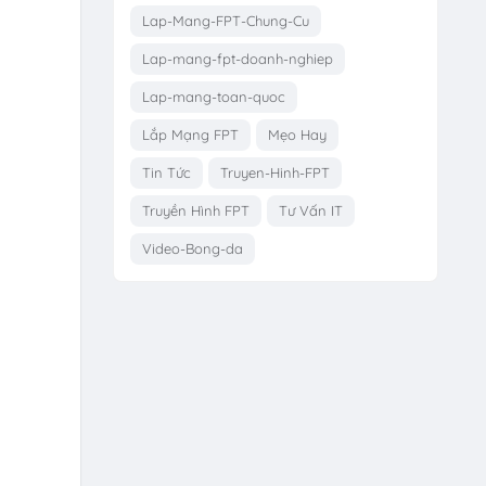
Lap-Mang-FPT-Chung-Cu
Lap-mang-fpt-doanh-nghiep
Lap-mang-toan-quoc
Lắp Mạng FPT
Mẹo Hay
Tin Tức
Truyen-Hinh-FPT
Truyền Hình FPT
Tư Vấn IT
Video-Bong-da