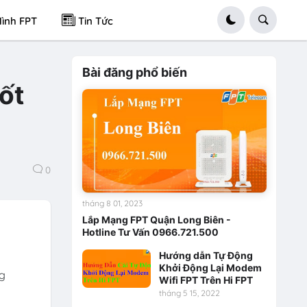
ình FPT
Tin Tức
Bài đăng phổ biến
ốt
0
tháng 8 01, 2023
Lắp Mạng FPT Quận Long Biên -
Hotline Tư Vấn 0966.721.500
Hướng dẫn Tự Động
Khởi Động Lại Modem
ng
Wifi FPT Trên Hi FPT
tháng 5 15, 2022