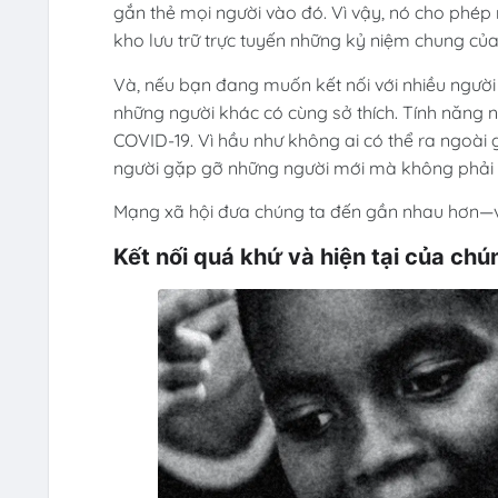
gắn thẻ mọi người vào đó. Vì vậy, nó cho phép 
kho lưu trữ trực tuyến những kỷ niệm chung của 
Và, nếu bạn đang muốn kết nối với nhiều ngườ
những người khác có cùng sở thích. Tính năng 
COVID-19. Vì hầu như không ai có thể ra ngoà
người gặp gỡ những người mới mà không phải r
Mạng xã hội đưa chúng ta đến gần nhau hơn—và
Kết nối quá khứ và hiện tại của chún