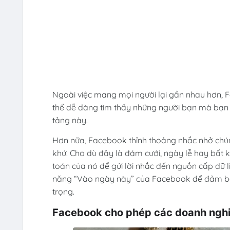
Ngoài việc mang mọi người lại gần nhau hơn, F
thể dễ dàng tìm thấy những người bạn mà bạn đ
tảng này.
Hơn nữa, Facebook thỉnh thoảng nhắc nhở chún
khứ. Cho dù đây là đám cưới, ngày lễ hay bất k
toán của nó để gửi lời nhắc đến nguồn cấp dữ l
năng “Vào ngày này” của Facebook để đảm b
trọng.
Facebook cho phép các doanh nghi