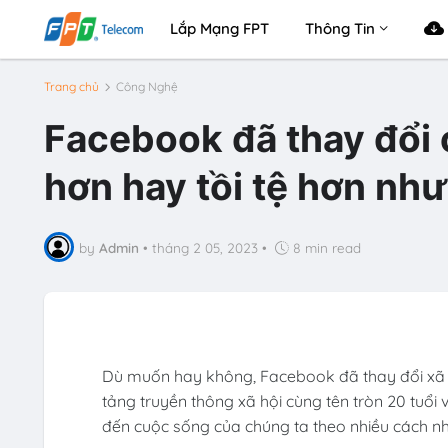
Lắp Mạng FPT
Thông Tin
Trang chủ
Công Nghệ
Facebook đã thay đổi 
hơn hay tồi tệ hơn như
by
Admin
•
tháng 2 05, 2023
•
8 min read
Dù muốn hay không, Facebook đã thay đổi xã hộ
tảng truyền thông xã hội cùng tên tròn 20 tuổ
đến cuộc sống của chúng ta theo nhiều cách nh