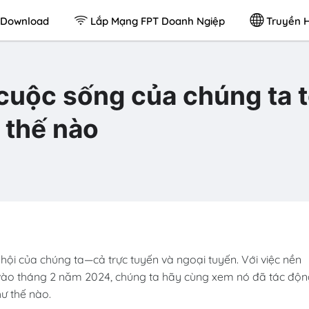
Download
Lắp Mạng FPT Doanh Ngiệp
Truyền H
cuộc sống của chúng ta t
 thế nào
i của chúng ta—cả trực tuyến và ngoại tuyến. Với việc nền
i vào tháng 2 năm 2024, chúng ta hãy cùng xem nó đã tác độ
ư thế nào.