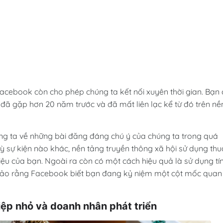
acebook còn cho phép chúng ta kết nối xuyên thời gian. Bạn 
ã gặp hơn 20 năm trước và đã mất liên lạc kể từ đó trên nề
g ta về những bài đăng đáng chú ý của chúng ta trong quá
ỳ sự kiện nào khác, nền tảng truyền thông xã hội sử dụng thu
iệu của bạn. Ngoài ra còn có một cách hiệu quả là sử dụng tí
ảo rằng Facebook biết bạn đang kỷ niệm một cột mốc quan
ệp nhỏ và doanh nhân phát triển