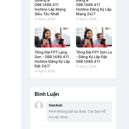
Quang &
Bằng &
098.1489.411
098.1489.411
Hotline Lắp Mạng
Hotline Đăng Ký Lắp
Siêu Tốc Nhất
Mạng 24/7
17 April, 2026
17 April, 2026
Tổng Đài FPT Lạng
Tổng Đài FPT Sơn La
Sơn - 098.1489.411
- Đăng Ký Lắp Đặt
Hotline Đăng Ký Lắp
098.1489.411
Đặt 24/7
17 April, 2026
17 April, 2026
Bình Luận
VietAnh
Mình không bật lại được. Các bạn hỗ
trợ với. Mình ...