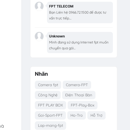
FPT TELECOM
Bạn Liên hệ 0966.72.1500 để được tư
vấn trực tiếp....
Unknown
Mình đang sử dụng Internet fpt muốn
chuyển qua gói...
Nhãn
Camera fpt
Camera-FPT
Công Nghệ
Điện Thoại Bàn
FPT PLAY BOX
FPT-Play-Box
Goi-Sport-FPT
Ho-Tro
Hỗ Trợ
và
Lap-mang-fpt