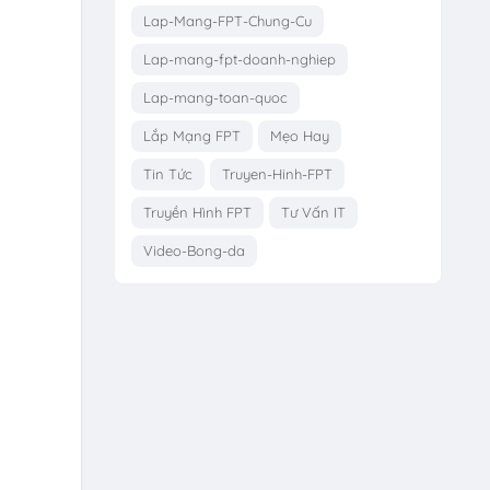
Lap-Mang-FPT-Chung-Cu
Lap-mang-fpt-doanh-nghiep
Lap-mang-toan-quoc
Lắp Mạng FPT
Mẹo Hay
Tin Tức
Truyen-Hinh-FPT
Truyền Hình FPT
Tư Vấn IT
Video-Bong-da