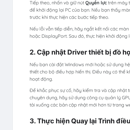
Tiếp theo, nhấn và giữ nút
Quyền lực
trên máy t
để khởi động lại PC của bạn. Nếu bạn thấy màn 
trước khi thực hiện các bước tiếp theo.
Nếu lỗi vẫn tiếp diễn, hãy ngắt kết nối các mà
hoặc DisplayPort. Sau đó, thực hiện khởi động lạ
2. Cập nhật Driver thiết bị đồ h
Nếu bạn cài đặt Windows mới hoặc sử dụng hệ t
thiết cho bộ điều hợp hiển thị. Điều này có thể
hoạt động.
Để khắc phục sự cố, hãy kiểm tra và cập nhật 
chuyên dụng, hãy sử dụng công cụ quản lý GPU 
tải xuống các bản cập nhật mới hơn từ trang w
3. Thực hiện Quay lại Trình điề