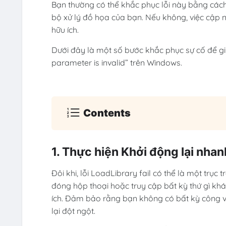
Bạn thường có thể khắc phục lỗi này bằng cách 
bộ xử lý đồ họa của bạn. Nếu không, việc cập 
hữu ích.
Dưới đây là một số bước khắc phục sự cố để giú
parameter is invalid” trên Windows.
Contents
1. Thực hiện Khởi động lại nhan
Đôi khi, lỗi LoadLibrary fail có thể là một trục
đóng hộp thoại hoặc truy cập bất kỳ thứ gì khá
ích. Đảm bảo rằng bạn không có bất kỳ công vi
lại đột ngột.