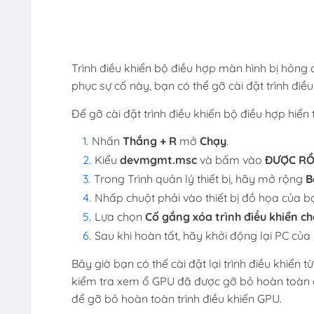
Trình điều khiển bộ điều hợp màn hình bị hỏng c
phục sự cố này, bạn có thể gỡ cài đặt trình điều k
Để gỡ cài đặt trình điều khiển bộ điều hợp hiển t
Nhấn
Thắng + R
mở
Chạy
.
Kiểu
devmgmt.msc
và bấm vào
ĐƯỢC RỒ
Trong Trình quản lý thiết bị, hãy mở rộng
B
Nhấp chuột phải vào thiết bị đồ họa của 
Lựa chọn
Cố gắng xóa trình điều khiển ch
Sau khi hoàn tất, hãy khởi động lại PC của
Bây giờ bạn có thể cài đặt lại trình điều khiển
kiểm tra xem ổ GPU đã được gỡ bỏ hoàn toàn ch
để gỡ bỏ hoàn toàn trình điều khiển GPU.