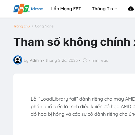
Lắp Mạng FPT
Thông Tin
Trang chủ
Công Nghệ
Tham số không chính 
by
Admin
•
tháng 2 26, 2023
•
7 min read
Lỗi “LoadLibrary fail” dành riêng cho máy AMD
phần phổ biến là trình điều khiển đồ họa AMD đã
đồ họa bị hỏng và các sự cố dành riêng cho ứn