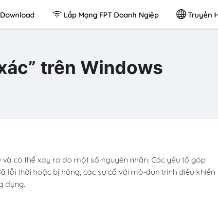
Download
Lắp Mạng FPT Doanh Ngiệp
Truyền H
xác” trên Windows
 và có thể xảy ra do một số nguyên nhân. Các yếu tố góp
 lỗi thời hoặc bị hỏng, các sự cố với mô-đun trình điều khiển
g dụng.