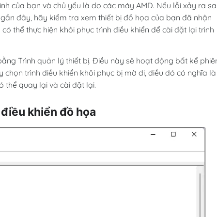
ình của bạn và chủ yếu là do các máy AMD. Nếu lỗi xảy ra s
h gần đây, hãy kiểm tra xem thiết bị đồ họa của bạn đã nhận
 thể thực hiện khôi phục trình điều khiển để cài đặt lại trình
bằng Trình quản lý thiết bị. Điều này sẽ hoạt động bất kể phiê
chọn trình điều khiển khôi phục bị mờ đi, điều đó có nghĩa là
hể quay lại và cài đặt lại.
h điều khiển đồ họa