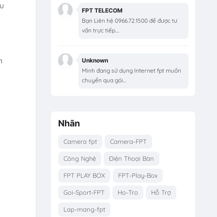
au
FPT TELECOM
Bạn Liên hệ 0966.72.1500 để được tư
vấn trực tiếp....
n
Unknown
Mình đang sử dụng Internet fpt muốn
chuyển qua gói...
Nhãn
Camera fpt
Camera-FPT
Công Nghệ
Điện Thoại Bàn
FPT PLAY BOX
FPT-Play-Box
Goi-Sport-FPT
Ho-Tro
Hỗ Trợ
Lap-mang-fpt