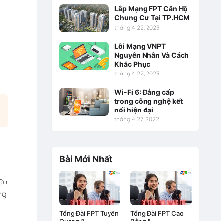
Lắp Mạng FPT Căn Hộ
Chung Cư Tại TP.HCM
tháng 4 22, 2023
Lỗi Mạng VNPT
Nguyên Nhân Và Cách
Khắc Phục
tháng 4 22, 2023
Wi-Fi 6: Đẳng cấp
trong công nghệ kết
nối hiện đại
tháng 4 27, 2022
Bài Mới Nhất
ữu
ng
Tổng Đài FPT Tuyên
Tổng Đài FPT Cao