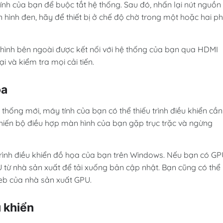
ính của bạn để buộc tắt hệ thống. Sau đó, nhấn lại nút nguồn
hình đen, hãy để thiết bị ở chế độ chờ trong một hoặc hai ph
n hình bên ngoài được kết nối với hệ thống của bạn qua HDMI
i và kiểm tra mọi cải tiến.
ọa
hống mới, máy tính của bạn có thể thiếu trình điều khiển cần
 khiến bộ điều hợp màn hình của bạn gặp trục trặc và ngừng
trình điều khiển đồ họa của bạn trên Windows. Nếu bạn có G
từ nhà sản xuất để tải xuống bản cập nhật. Bạn cũng có thể
eb của nhà sản xuất GPU.
u khiển