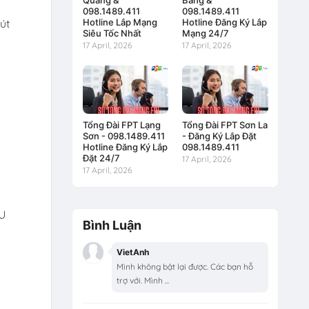
Quang &
Bằng &
098.1489.411
098.1489.411
Hotline Lắp Mạng
Hotline Đăng Ký Lắp
út
Siêu Tốc Nhất
Mạng 24/7
17 April, 2026
17 April, 2026
Tổng Đài FPT Lạng
Tổng Đài FPT Sơn La
Sơn - 098.1489.411
- Đăng Ký Lắp Đặt
Hotline Đăng Ký Lắp
098.1489.411
Đặt 24/7
17 April, 2026
17 April, 2026
PU
Bình Luận
VietAnh
Mình không bật lại được. Các bạn hỗ
trợ với. Mình ...