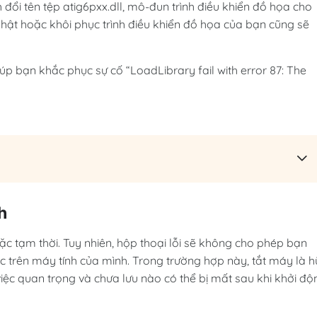
đổi tên tệp atig6pxx.dll, mô-đun trình điều khiển đồ họa cho
nhật hoặc khôi phục trình điều khiển đồ họa của bạn cũng sẽ
p bạn khắc phục sự cố “LoadLibrary fail with error 87: The
h
 trặc tạm thời. Tuy nhiên, hộp thoại lỗi sẽ không cho phép bạn
c trên máy tính của mình. Trong trường hợp này, tắt máy là h
ệc quan trọng và chưa lưu nào có thể bị mất sau khi khởi độ