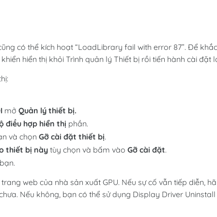
ũng có thể kích hoạt “LoadLibrary fail with error 87”. Để khắ
hiển hiển thị khỏi Trình quản lý Thiết bị rồi tiến hành cài đặt lạ
hị:
I
mở
Quản lý thiết bị.
ộ điều hợp hiển thị
phần.
bạn và chọn
Gỡ cài đặt thiết bị
.
o thiết bị này
tùy chọn và bấm vào
Gỡ cài đặt
.
 bạn.
 từ trang web của nhà sản xuất GPU. Nếu sự cố vẫn tiếp diễn, h
ưa. Nếu không, bạn có thể sử dụng Display Driver Uninstall