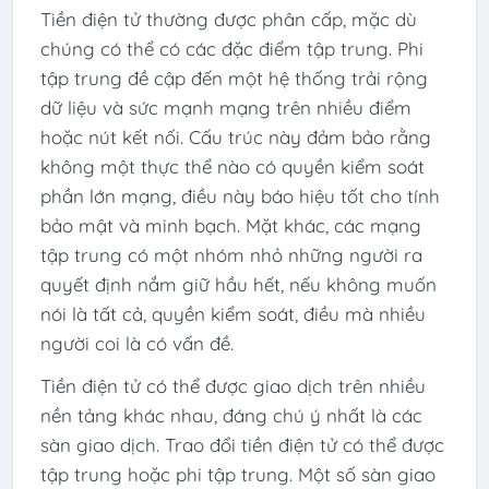
Tiền điện tử thường được phân cấp, mặc dù
chúng có thể có các đặc điểm tập trung. Phi
tập trung đề cập đến một hệ thống trải rộng
dữ liệu và sức mạnh mạng trên nhiều điểm
hoặc nút kết nối. Cấu trúc này đảm bảo rằng
không một thực thể nào có quyền kiểm soát
phần lớn mạng, điều này báo hiệu tốt cho tính
bảo mật và minh bạch. Mặt khác, các mạng
tập trung có một nhóm nhỏ những người ra
quyết định nắm giữ hầu hết, nếu không muốn
nói là tất cả, quyền kiểm soát, điều mà nhiều
người coi là có vấn đề.
Tiền điện tử có thể được giao dịch trên nhiều
nền tảng khác nhau, đáng chú ý nhất là các
sàn giao dịch. Trao đổi tiền điện tử có thể được
tập trung hoặc phi tập trung. Một số sàn giao