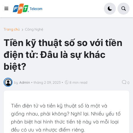
Trang chủ
Công Nghệ
Tiền kỹ thuật số so với tiền
điện tử: Đâu là sự khác
biệt?
by
Admin
•
tháng 2 09, 2023
•
8 min read
0
Tiền điện tử và tiền kỹ thuật số là một và
giống nhau, phải không? Nghĩ lại. Nhiều yếu tố
phân biệt hai hình thức tiền tệ này và mỗi loại
đều có ưu và nhược điểm riêng.