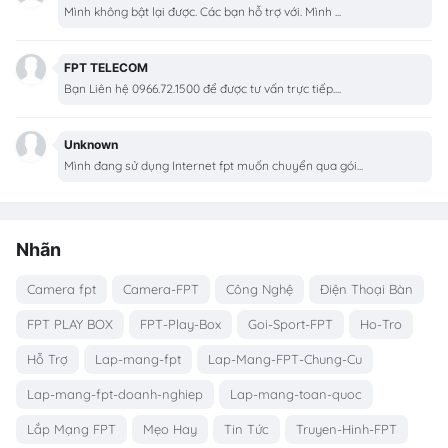
Mình không bật lại được. Các bạn hỗ trợ với. Mình ...
FPT TELECOM
Bạn Liên hệ 0966.72.1500 để được tư vấn trực tiếp....
Unknown
Mình đang sử dụng Internet fpt muốn chuyển qua gói...
Nhãn
Camera fpt
Camera-FPT
Công Nghệ
Điện Thoại Bàn
FPT PLAY BOX
FPT-Play-Box
Goi-Sport-FPT
Ho-Tro
Hỗ Trợ
Lap-mang-fpt
Lap-Mang-FPT-Chung-Cu
Lap-mang-fpt-doanh-nghiep
Lap-mang-toan-quoc
Lắp Mạng FPT
Mẹo Hay
Tin Tức
Truyen-Hinh-FPT