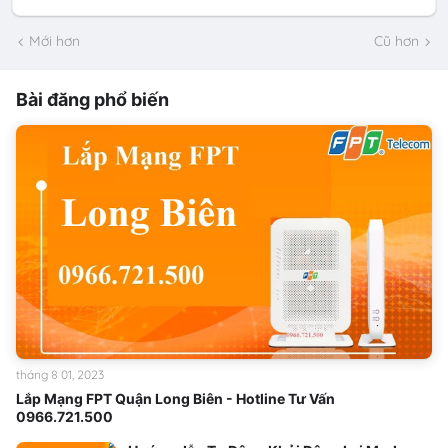
Mới hơn
Cũ hơn
Bài đăng phổ biến
tháng 8 01, 2023
Lắp Mạng FPT Quận Long Biên - Hotline Tư Vấn
0966.721.500