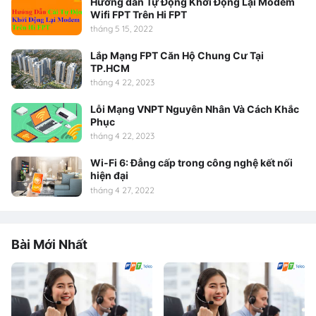
Hướng dẫn Tự Động Khởi Động Lại Modem
Wifi FPT Trên Hi FPT
tháng 5 15, 2022
Lắp Mạng FPT Căn Hộ Chung Cư Tại
TP.HCM
tháng 4 22, 2023
Lỗi Mạng VNPT Nguyên Nhân Và Cách Khắc
Phục
tháng 4 22, 2023
Wi-Fi 6: Đẳng cấp trong công nghệ kết nối
hiện đại
tháng 4 27, 2022
Bài Mới Nhất