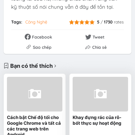
kỹ thuật số nói chung vẫn ở đây để tồn tại.
Tags:
Công Nghệ
5
/
1730
rates
Facebook
Tweet
Sao chép
Chia sẻ
Bạn có thể thích
Cách bật Chế độ tối cho
Khay đựng rác của rô-
Google Chrome và tất cả
bốt thực sự hoạt động
các trang web trên
Android