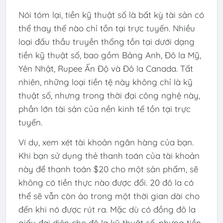
Nói tóm lại, tiền kỹ thuật số là bất kỳ tài sản có
thể thay thế nào chỉ tồn tại trực tuyến. Nhiều
loại đấu thầu truyền thống tồn tại dưới dạng
tiền kỹ thuật số, bao gồm Bảng Anh, Đô la Mỹ,
Yên Nhật, Rupee Ấn Độ và Đô la Canada. Tất
nhiên, những loại tiền tệ này không chỉ là kỹ
thuật số, nhưng trong thời đại công nghệ này,
phần lớn tài sản của nền kinh tế tồn tại trực
tuyến.
Ví dụ, xem xét tài khoản ngân hàng của bạn.
Khi bạn sử dụng thẻ thanh toán của tài khoản
này để thanh toán $20 cho một sản phẩm, sẽ
không có tiền thực nào được đổi. 20 đô la có
thể sẽ vẫn còn ảo trong một thời gian dài cho
đến khi nó được rút ra. Mặc dù có đồng đô la
giấy đại diện cho đô la kỹ thuật số, nhưng tiền