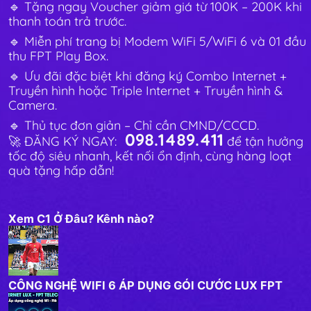
🔹 Tặng ngay Voucher giảm giá từ 100K – 200K khi
thanh toán trả trước.
🔹 Miễn phí trang bị Modem WiFi 5/WiFi 6 và 01 đầu
thu FPT Play Box.
🔹 Ưu đãi đặc biệt khi đăng ký Combo Internet +
Truyền hình hoặc Triple Internet + Truyền hình &
Camera.
🔹 Thủ tục đơn giản – Chỉ cần CMND/CCCD.
098.1489.411
🚀 ĐĂNG KÝ NGAY:
để tận hưởng
tốc độ siêu nhanh, kết nối ổn định, cùng hàng loạt
quà tặng hấp dẫn!
Xem C1 Ở Đâu? Kênh nào?
CÔNG NGHỆ WIFI 6 ÁP DỤNG GÓI CƯỚC LUX FPT