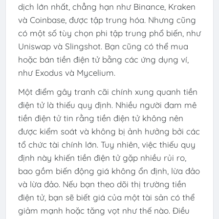
dịch lớn nhất, chẳng hạn như Binance, Kraken
và Coinbase, được tập trung hóa. Nhưng cũng
có một số tùy chọn phi tập trung phổ biến, như
Uniswap và Slingshot. Bạn cũng có thể mua
hoặc bán tiền điện tử bằng các ứng dụng ví,
như Exodus và Mycelium.
Một điểm gây tranh cãi chính xung quanh tiền
điện tử là thiếu quy định. Nhiều người đam mê
tiền điện tử tin rằng tiền điện tử không nên
được kiểm soát và không bị ảnh hưởng bởi các
tổ chức tài chính lớn. Tuy nhiên, việc thiếu quy
định này khiến tiền điện tử gặp nhiều rủi ro,
bao gồm biến động giá không ổn định, lừa đảo
và lừa đảo. Nếu bạn theo dõi thị trường tiền
điện tử, bạn sẽ biết giá của một tài sản có thể
giảm mạnh hoặc tăng vọt như thế nào. Điều