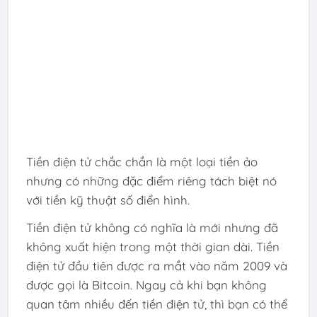
Tiền điện tử chắc chắn là một loại tiền ảo
nhưng có những đặc điểm riêng tách biệt nó
với tiền kỹ thuật số điển hình.
Tiền điện tử không có nghĩa là mới nhưng đã
không xuất hiện trong một thời gian dài. Tiền
điện tử đầu tiên được ra mắt vào năm 2009 và
được gọi là Bitcoin. Ngay cả khi bạn không
quan tâm nhiều đến tiền điện tử, thì bạn có thể