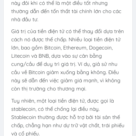
này đôi khi có thể là một điều tốt nhưng
thường dẫn đến tổn thất tài chính lớn cho các
nhà đầu tư.
Giá trị của tiền điện tử có thể thay đổi dựa trên
cách nó được thế chấp. Nhiều loại tiền điện tử
lớn, bao gồm Bitcoin, Ethereum, Dogecoin,
Litecoin và BNB, dựa vào sự cân bằng
cung/cầu để duy trì giá trị. Ví dụ, giả sử nhu
cầu về Bitcoin giảm xuống bằng không. Điều
này sẽ dẫn đến việc giảm giá mạnh, vì không
còn thị trường cho thương mại.
Tuy nhiên, một loại tiền điện tử, được gọi là
stablecoin, có thể chống lại điều này.
Stablecoin thường được hỗ trợ bởi tài sản thế
chấp, chẳng hạn như dự trữ vật chất, trái phiếu
và cổ phiếu.