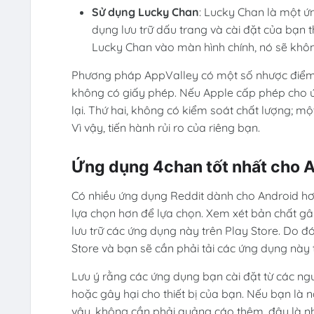
Sử dụng Lucky Chan
: Lucky Chan là một ứn
dụng lưu trữ dấu trang và cài đặt của bạn 
Lucky Chan vào màn hình chính, nó sẽ khôn
Phương pháp AppValley có một số nhược điểm 
không có giấy phép. Nếu Apple cấp phép cho 
lại. Thứ hai, không có kiểm soát chất lượng; m
Vì vậy, tiến hành rủi ro của riêng bạn.
Ứng dụng 4chan tốt nhất cho 
Có nhiều ứng dụng Reddit dành cho Android hơ
lựa chọn hơn để lựa chọn. Xem xét bản chất g
lưu trữ các ứng dụng này trên Play Store. Do đ
Store và bạn sẽ cần phải tải các ứng dụng này t
Lưu ý rằng các ứng dụng bạn cài đặt từ các n
hoặc gây hại cho thiết bị của bạn. Nếu bạn là n
vậy, không cần phải quảng cáo thêm, đây là n