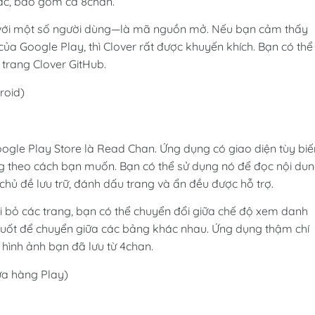
hác, bao gồm cả 8chan.
i với một số người dùng—là mã nguồn mở. Nếu bạn cảm thấy
của Google Play, thì Clover rất được khuyến khích. Bạn có thể
 trang Clover GitHub.
roid)
gle Play Store là Read Chan. Ứng dụng có giao diện tùy biế
 theo cách bạn muốn. Bạn có thể sử dụng nó để đọc nội dun
 chủ đề lưu trữ, đánh dấu trang và ẩn đều được hỗ trợ.
 bỏ các trang, bạn có thể chuyển đổi giữa chế độ xem danh
vuốt để chuyển giữa các bảng khác nhau. Ứng dụng thậm chí
 hình ảnh bạn đã lưu từ 4chan.
ửa hàng Play)