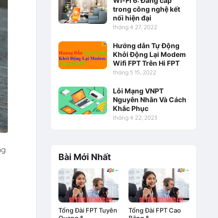
Wi-Fi 6: Đẳng cấp
trong công nghệ kết
nối hiện đại
tháng 4 27, 2022
Hướng dẫn Tự Động
Khởi Động Lại Modem
Wifi FPT Trên Hi FPT
tháng 5 15, 2022
Lỗi Mạng VNPT
Nguyên Nhân Và Cách
Khắc Phục
tháng 4 22, 2023
ng
Bài Mới Nhất
Tổng Đài FPT Tuyên
Tổng Đài FPT Cao