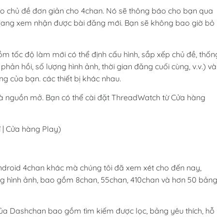
áo chủ đề đơn giản cho 4chan. Nó sẽ thông báo cho bạn qua
đang xem nhận được bài đăng mới. Bạn sẽ không bao giờ bỏ 
m tốc độ làm mới có thể định cấu hình, sắp xếp chủ đề, thốn
ản hồi, số lượng hình ảnh, thời gian đăng cuối cùng, v.v.) và
g của bạn. các thiết bị khác nhau.
à nguồn mở. Bạn có thể cài đặt ThreadWatch từ Cửa hàng
 | Cửa hàng Play)
droid 4chan khác mà chúng tôi đã xem xét cho đến nay,
ng hình ảnh, bao gồm 8chan, 55chan, 410chan và hơn 50 bản
của Dashchan bao gồm tìm kiếm được lọc, bảng yêu thích, hỗ