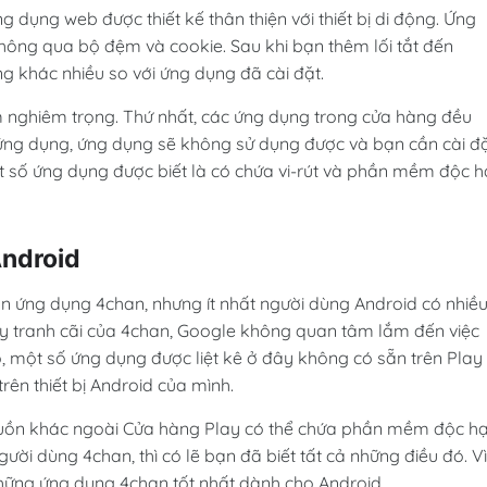
g dụng web được thiết kế thân thiện với thiết bị di động. Ứng
thông qua bộ đệm và cookie. Sau khi bạn thêm lối tắt đến
g khác nhiều so với ứng dụng đã cài đặt.
nghiêm trọng. Thứ nhất, các ứng dụng trong cửa hàng đều
ứng dụng, ứng dụng sẽ không sử dụng được và bạn cần cài đ
ột số ứng dụng được biết là có chứa vi-rút và phần mềm độc hạ
Android
n ứng dụng 4chan, nhưng ít nhất người dùng Android có nhiề
ây tranh cãi của 4chan, Google không quan tâm lắm đến việc
ó, một số ứng dụng được liệt kê ở đây không có sẵn trên Play
rên thiết bị Android của mình.
guồn khác ngoài Cửa hàng Play có thể chứa phần mềm độc hạ
gười dùng 4chan, thì có lẽ bạn đã biết tất cả những điều đó. Vì
hững ứng dụng 4chan tốt nhất dành cho Android.