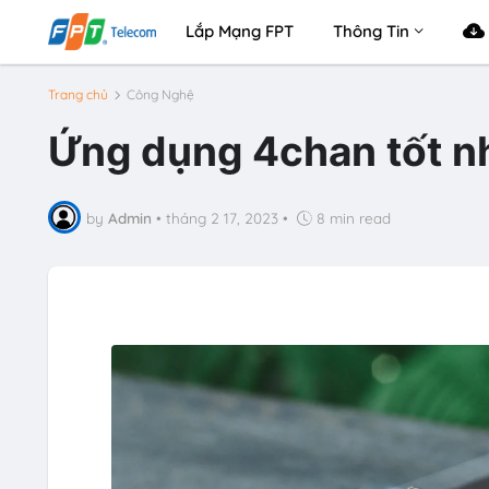
Lắp Mạng FPT
Thông Tin
Trang chủ
Công Nghệ
Ứng dụng 4chan tốt n
by
Admin
•
tháng 2 17, 2023
•
8 min read