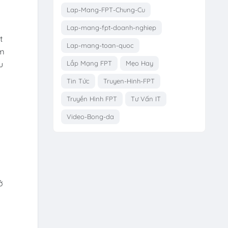
Lap-Mang-FPT-Chung-Cu
Lap-mang-fpt-doanh-nghiep
t
Lap-mang-toan-quoc
ồm
u
Lắp Mạng FPT
Mẹo Hay
Tin Tức
Truyen-Hinh-FPT
Truyền Hình FPT
Tư Vấn IT
Video-Bong-da
ở