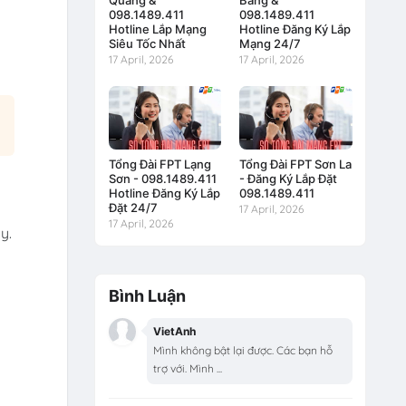
Quang &
Bằng &
098.1489.411
098.1489.411
Hotline Lắp Mạng
Hotline Đăng Ký Lắp
Siêu Tốc Nhất
Mạng 24/7
17 April, 2026
17 April, 2026
Tổng Đài FPT Lạng
Tổng Đài FPT Sơn La
Sơn - 098.1489.411
- Đăng Ký Lắp Đặt
Hotline Đăng Ký Lắp
098.1489.411
Đặt 24/7
17 April, 2026
17 April, 2026
y.
Bình Luận
VietAnh
Mình không bật lại được. Các bạn hỗ
trợ với. Mình ...