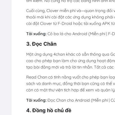
tìm kiếm. Nó cũng hỗ trợ các bảng hình ảnh k
Cuối cùng, Clover miễn phí và—quan trọng đố
thoải mái khi cài đặt các ứng dụng không phải 
cài đặt Clover từ F-Droid hoặc tải xuống APK từ
Tải xuống:
Cỏ ba lá cho Android (Miễn phí | F-D
3. Đọc Chân
Một ứng dụng 4chan khác có sẵn thông qua Goo
cao cho phép bạn làm cho ứng dụng hoạt động
tạo bài đăng mới và trả lời tin nhắn. Tất cả các
Read Chan có tính năng vuốt cho phép bạn loại
sách và danh mục, đồng thời bạn cũng có thể 
còn có một thư viện tích hợp để xem và quản lý
Tải xuống:
Đọc Chan cho Android (Miễn phí | C
4. Đồng hồ chủ đề