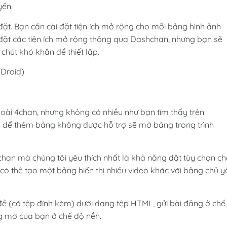
yến.
ặt. Bạn cần cài đặt tiện ích mở rộng cho mỗi bảng hình ảnh
đặt các tiện ích mở rộng thông qua Dashchan, nhưng bạn sẽ
chút khó khăn để thiết lập.
-Droid)
oài 4chan, nhưng không có nhiều như bạn tìm thấy trên
n để thêm bảng không được hỗ trợ sẽ mở bảng trong trình
han mà chúng tôi yêu thích nhất là khả năng đặt tùy chọn c
 có thể tạo một bảng hiển thị nhiều video khác với bảng chủ y
ề (có tệp đính kèm) dưới dạng tệp HTML, gửi bài đăng ở chế
g mở của bạn ở chế độ nền.