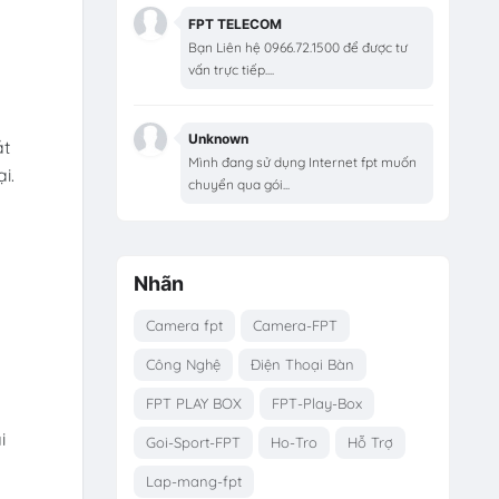
FPT TELECOM
Bạn Liên hệ 0966.72.1500 để được tư
vấn trực tiếp....
Unknown
ặt
Mình đang sử dụng Internet fpt muốn
i.
chuyển qua gói...
Nhãn
u
Camera fpt
Camera-FPT
Công Nghệ
Điện Thoại Bàn
FPT PLAY BOX
FPT-Play-Box
i
Goi-Sport-FPT
Ho-Tro
Hỗ Trợ
Lap-mang-fpt