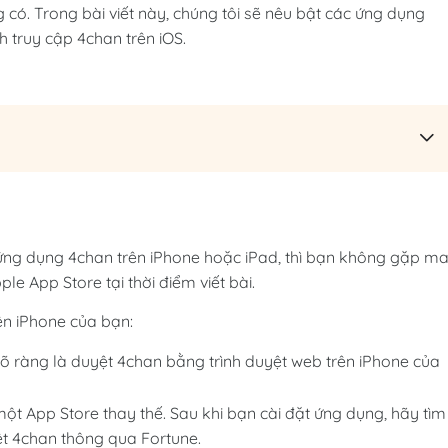
có. Trong bài viết này, chúng tôi sẽ nêu bật các ứng dụng
 truy cập 4chan trên iOS.
ứng dụng 4chan trên iPhone hoặc iPad, thì bạn không gặp ma
 App Store tại thời điểm viết bài.
ên iPhone của bạn:
rõ ràng là duyệt 4chan bằng trình duyệt web trên iPhone của
t App Store thay thế. Sau khi bạn cài đặt ứng dụng, hãy tìm
ệt 4chan thông qua Fortune.