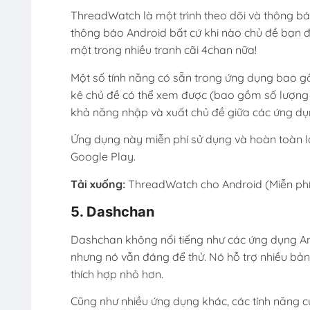
ThreadWatch là một trình theo dõi và thông b
thông báo Android bất cứ khi nào chủ đề bạn 
một trong nhiều tranh cãi 4chan nữa!
Một số tính năng có sẵn trong ứng dụng bao gồ
kê chủ đề có thể xem được (bao gồm số lượng ph
khả năng nhập và xuất chủ đề giữa các ứng dụn
Ứng dụng này miễn phí sử dụng và hoàn toàn l
Google Play.
Tải xuống:
ThreadWatch cho Android (Miễn phí
5. Dashchan
Dashchan không nổi tiếng như các ứng dụng An
nhưng nó vẫn đáng để thử. Nó hỗ trợ nhiều bả
thích hợp nhỏ hơn.
Cũng như nhiều ứng dụng khác, các tính năng 