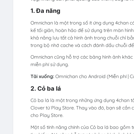
1. Đa năng
Omnichan là một trong số ít ứng dụng 4chan c
kế tối giản, hoàn hảo để sử dụng trên màn hìn
khả năng lưu tất cả hình ảnh trong chuỗi chỉ bằn
trong bộ nhớ cache và cách đánh dấu chuỗi để
Omnichan cũng hỗ trợ các bảng hình ảnh khác
miễn phí sử dụng.
Tải xuống:
Omnichan cho Android (Miễn phí | C
2. Cỏ ba lá
Cỏ ba lá là một trong những ứng dụng 4chan tố
Clover từ Play Store. Thay vào đó, bạn sẽ cần 
cho Play Store.
Một số tính năng chính của Cỏ ba lá bao gồm tr