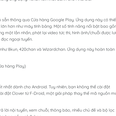
ó sẵn thông qua Cửa hàng Google Play. Ứng dụng này có thiế
h lớn hơn như máy tính bảng. Một số tính năng nổi bật bao g
g một lần nhấn, phát lại video tức thì, hình ảnh/chuỗi được lư
 đọc ngoại tuyến.
 như 8kun, 420chan và Wizardchan. Ứng dụng này hoàn toàn
ửa hàng Play)
t nhất dành cho Android. Tuy nhiên, bạn không thể cài đặt
cài đặt Clover từ F-Droid, một giải pháp thay thế mã nguồn m
ả lời nội tuyến, xem chuỗi, thông báo, nhiều chủ đề và bộ lọc