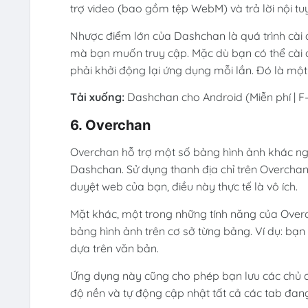
trợ video (bao gồm tệp WebM) và trả lời nội tu
Nhược điểm lớn của Dashchan là quá trình cài đ
mà bạn muốn truy cập. Mặc dù bạn có thể cài 
phải khởi động lại ứng dụng mỗi lần. Đó là một 
Tải xuống:
Dashchan cho Android (Miễn phí | F
6. Overchan
Overchan hỗ trợ một số bảng hình ảnh khác ng
Dashchan. Sử dụng thanh địa chỉ trên Overcha
duyệt web của bạn, điều này thực tế là vô ích.
Mặt khác, một trong những tính năng của Overc
bảng hình ảnh trên cơ sở từng bảng. Ví dụ: bạn
dựa trên văn bản.
Ứng dụng này cũng cho phép bạn lưu các chủ đ
độ nền và tự động cập nhật tất cả các tab đan