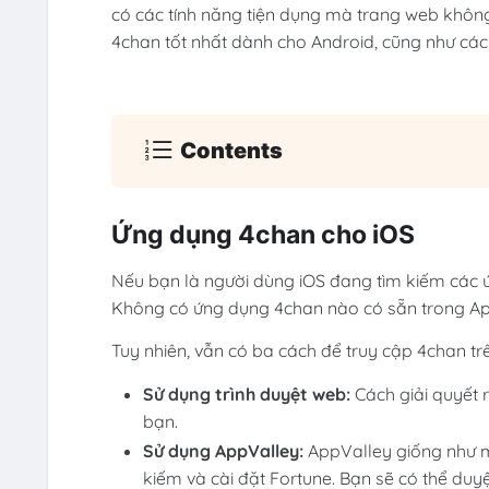
có các tính năng tiện dụng mà trang web không 
4chan tốt nhất dành cho Android, cũng như cách
Contents
Ứng dụng 4chan cho iOS
Nếu bạn là người dùng iOS đang tìm kiếm các 
Không có ứng dụng 4chan nào có sẵn trong Apple
Tuy nhiên, vẫn có ba cách để truy cập 4chan tr
Sử dụng trình duyệt web:
Cách giải quyết 
bạn.
Sử dụng AppValley:
AppValley giống như mộ
kiếm và cài đặt Fortune. Bạn sẽ có thể duy