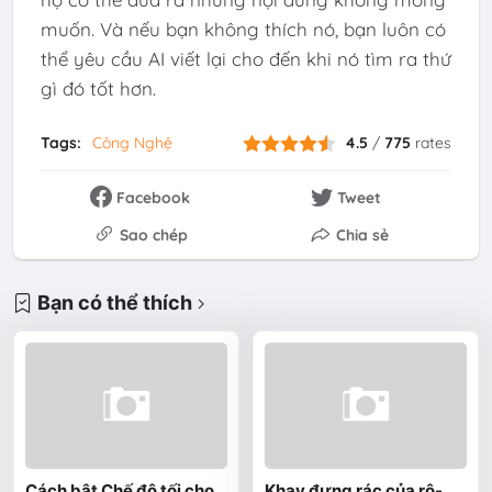
muốn. Và nếu bạn không thích nó, bạn luôn có
thể yêu cầu AI viết lại cho đến khi nó tìm ra thứ
gì đó tốt hơn.
Tags:
Công Nghệ
4.5
/
775
rates
Facebook
Tweet
Sao chép
Chia sẻ
Bạn có thể thích
Cách bật Chế độ tối cho
Khay đựng rác của rô-