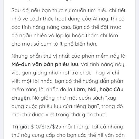
Sau đó, nếu bạn thực sự muốn tìm hiểu chi tiết
nhỏ về cách thức hoạt động của AI này, thì có
các tính năng nâng cao. Bạn có thể đặt mức
độ ngẫu nhiên và lặp lại hoặc thậm chí làm
cho một số cụm từ ít phổ biến hơn.
Nhưng phần thú vị nhất của phần mềm này là
Mô-đun văn bản phiêu lưu
. Với tính năng này,
viết gần giống như một trò chơi. Thay vì chỉ
viết một lời nhắc, bạn có thể hướng dẫn phần
mềm rằng lời nhắc đó là
Làm, Nói, hoặc Câu
chuyện
. Nó giống như một cuốn sách “xây
dựng cuộc phiêu lưu của riêng bạn”, trong đó
mọi thứ được viết trong thời gian thực.
Trị giá:
$10/$15/$25 mỗi tháng. Tất cả những
thứ này cung cấp cho bạn các thế hệ văn bản