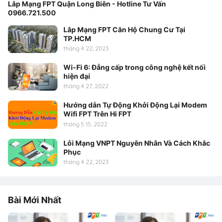
Lắp Mạng FPT Quận Long Biên - Hotline Tư Vấn
0966.721.500
Lắp Mạng FPT Căn Hộ Chung Cư Tại
TP.HCM
tháng 4 22, 2023
Wi-Fi 6: Đẳng cấp trong công nghệ kết nối
hiện đại
tháng 4 27, 2022
Hướng dẫn Tự Động Khởi Động Lại Modem
Wifi FPT Trên Hi FPT
tháng 5 15, 2022
Lỗi Mạng VNPT Nguyên Nhân Và Cách Khắc
Phục
tháng 4 22, 2023
Bài Mới Nhất