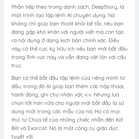
Phần tiếp theo trong danh sách, DeepStory, là
một trình tạo tập lệnh AI chuyên dụng. Nó
không chỉ giúp bạn thoát khỏi bế tắc nếu bạn
đang gặp khó khăn với người viết mà còn tạo
ra nội dung ở dạng kịch bản chính xác. Điều
này có thể cực kỳ hữu ích nếu bạn mới bắt đầu
trong lĩnh vực này và vẫn đang vật lộn với cấu
trúc.
Bạn có thể bắt đầu tập lệnh của riêng mình từ
đầu, trong đó AI giúp bạn thêm các hộp thoại,
hành động, ghi chú nhân vật, v.v. Nhưng lựa
chọn tốt hơn nữa cho người mới bắt đầu là sử
dụng một trong các mẫu của nó. Họ có mọi
thứ, từ Chúa tể của những chiếc nhẫn đến Kill
Bill và Exorcist. Nó là một công cụ giáo dục
tuyệt vời.