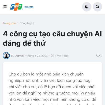
Trang chủ
Công Nghệ
4 công cụ tạo câu chuyện AI
đáng để thử
by
Admin
•
tháng 3 28, 2023
•
7 min read
0
Cho dù bạn là một nhà biên kịch chuyên
nghiệp, một sinh viên viết lách sáng tạo hay
chỉ viết cho vui, có lẽ bạn đã quen với việc phải
vật lộn để nghĩ ra những ý tưởng mới. Vì nhiều
nhà văn làm việc một mình nên không có ai để