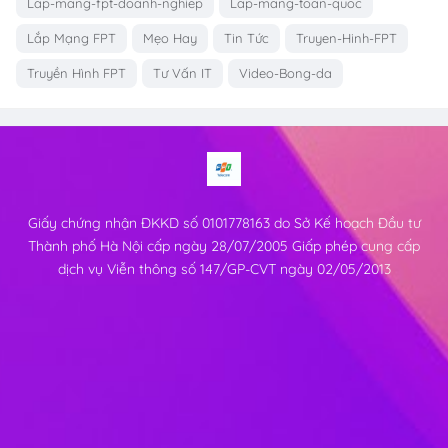
Lap-mang-fpt-doanh-nghiep
Lap-mang-toan-quoc
Lắp Mạng FPT
Mẹo Hay
Tin Tức
Truyen-Hinh-FPT
Truyền Hình FPT
Tư Vấn IT
Video-Bong-da
Giấy chứng nhận ĐKKD số 0101778163 do Sở Kế hoạch Đầu tư
Thành phố Hà Nội cấp ngày 28/07/2005 Giấp phép cung cấp
dịch vụ Viễn thông số 147/GP-CVT ngày 02/05/2013