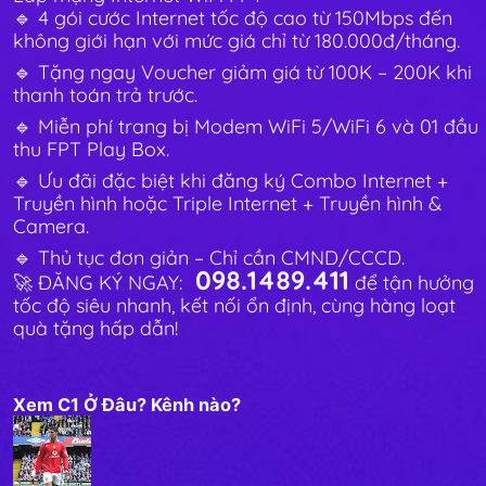
🔹 4 gói cước Internet tốc độ cao từ 150Mbps đến
không giới hạn với mức giá chỉ từ 180.000đ/tháng.
🔹 Tặng ngay Voucher giảm giá từ 100K – 200K khi
thanh toán trả trước.
🔹 Miễn phí trang bị Modem WiFi 5/WiFi 6 và 01 đầu
thu FPT Play Box.
🔹 Ưu đãi đặc biệt khi đăng ký Combo Internet +
Truyền hình hoặc Triple Internet + Truyền hình &
Camera.
🔹 Thủ tục đơn giản – Chỉ cần CMND/CCCD.
098.1489.411
🚀 ĐĂNG KÝ NGAY:
để tận hưởng
tốc độ siêu nhanh, kết nối ổn định, cùng hàng loạt
quà tặng hấp dẫn!
Xem C1 Ở Đâu? Kênh nào?