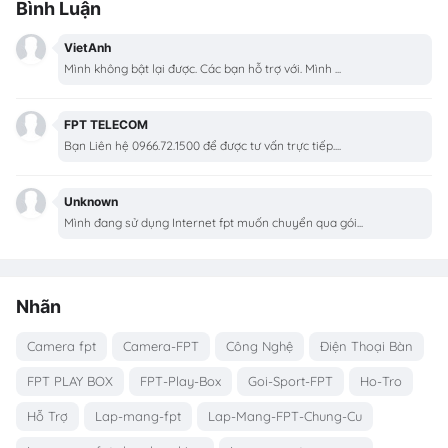
Bình Luận
VietAnh
Mình không bật lại được. Các bạn hỗ trợ với. Mình ...
FPT TELECOM
Bạn Liên hệ 0966.72.1500 để được tư vấn trực tiếp....
Unknown
Mình đang sử dụng Internet fpt muốn chuyển qua gói...
Nhãn
Camera fpt
Camera-FPT
Công Nghệ
Điện Thoại Bàn
FPT PLAY BOX
FPT-Play-Box
Goi-Sport-FPT
Ho-Tro
Hỗ Trợ
Lap-mang-fpt
Lap-Mang-FPT-Chung-Cu