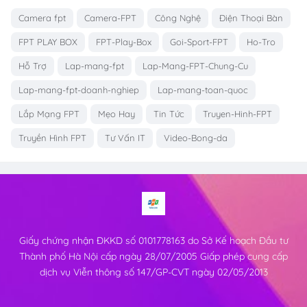
Camera fpt
Camera-FPT
Công Nghệ
Điện Thoại Bàn
FPT PLAY BOX
FPT-Play-Box
Goi-Sport-FPT
Ho-Tro
Hỗ Trợ
Lap-mang-fpt
Lap-Mang-FPT-Chung-Cu
Lap-mang-fpt-doanh-nghiep
Lap-mang-toan-quoc
Lắp Mạng FPT
Mẹo Hay
Tin Tức
Truyen-Hinh-FPT
Truyền Hình FPT
Tư Vấn IT
Video-Bong-da
Giấy chứng nhận ĐKKD số 0101778163 do Sở Kế hoạch Đầu tư
Thành phố Hà Nội cấp ngày 28/07/2005 Giấp phép cung cấp
dịch vụ Viễn thông số 147/GP-CVT ngày 02/05/2013