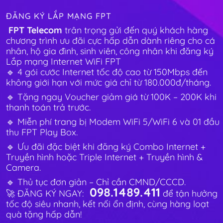
ĐĂNG KÝ LẮP MẠNG FPT
FPT Telecom
trân trọng gửi đến quý khách hàng
chương trình ưu đãi cực hấp dẫn dành riêng cho cá
nhân, hộ gia đình, sinh viên, công nhân khi đăng ký
Lắp mạng Internet WiFi FPT
🔹 4 gói cước Internet tốc độ cao từ 150Mbps đến
không giới hạn với mức giá chỉ từ 180.000đ/tháng.
🔹 Tặng ngay Voucher giảm giá từ 100K – 200K khi
thanh toán trả trước.
🔹 Miễn phí trang bị Modem WiFi 5/WiFi 6 và 01 đầu
thu FPT Play Box.
🔹 Ưu đãi đặc biệt khi đăng ký Combo Internet +
Truyền hình hoặc Triple Internet + Truyền hình &
Camera.
🔹 Thủ tục đơn giản – Chỉ cần CMND/CCCD.
098.1489.411
🚀 ĐĂNG KÝ NGAY:
để tận hưởng
tốc độ siêu nhanh, kết nối ổn định, cùng hàng loạt
quà tặng hấp dẫn!