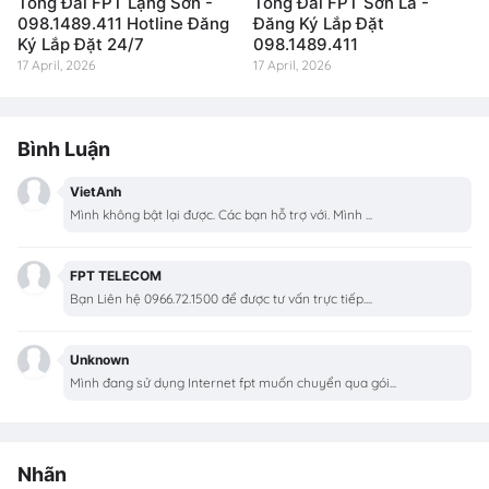
Tổng Đài FPT Lạng Sơn -
Tổng Đài FPT Sơn La -
098.1489.411 Hotline Đăng
Đăng Ký Lắp Đặt
Ký Lắp Đặt 24/7
098.1489.411
17 April, 2026
17 April, 2026
Bình Luận
VietAnh
Mình không bật lại được. Các bạn hỗ trợ với. Mình ...
FPT TELECOM
Bạn Liên hệ 0966.72.1500 để được tư vấn trực tiếp....
Unknown
Mình đang sử dụng Internet fpt muốn chuyển qua gói...
Nhãn