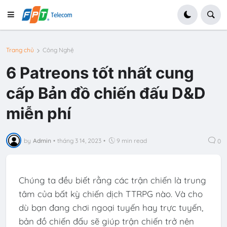
Trang chủ
Công Nghệ
6 Patreons tốt nhất cung
cấp Bản đồ chiến đấu D&D
miễn phí
by
Admin
•
tháng 3 14, 2023
•
9 min read
0
Chúng ta đều biết rằng các trận chiến là trung
tâm của bất kỳ chiến dịch TTRPG nào. Và cho
dù bạn đang chơi ngoại tuyến hay trực tuyến,
bản đồ chiến đấu sẽ giúp trận chiến trở nên