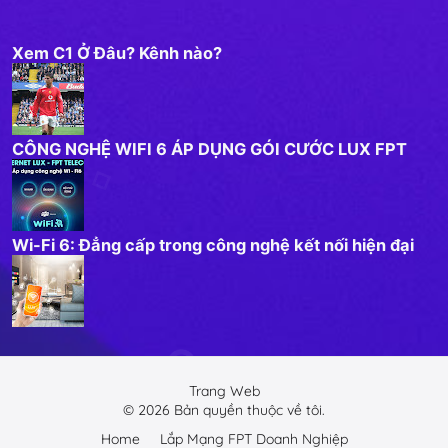
Xem C1 Ở Đâu? Kênh nào?
CÔNG NGHỆ WIFI 6 ÁP DỤNG GÓI CƯỚC LUX FPT
Wi-Fi 6: Đẳng cấp trong công nghệ kết nối hiện đại
Trang Web
©
2026
Bản quyền thuộc về tôi.
Home
Lắp Mạng FPT Doanh Nghiệp