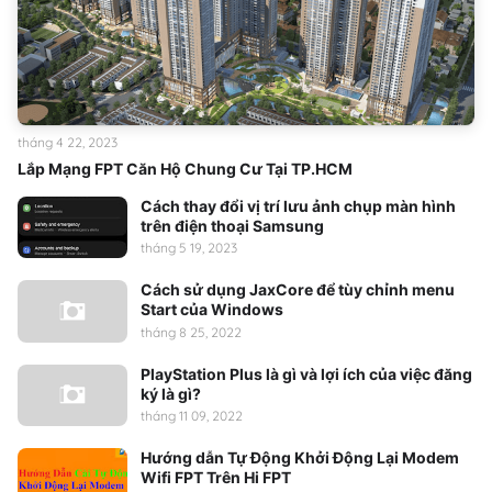
tháng 4 22, 2023
Lắp Mạng FPT Căn Hộ Chung Cư Tại TP.HCM
Cách thay đổi vị trí lưu ảnh chụp màn hình
trên điện thoại Samsung
tháng 5 19, 2023
Cách sử dụng JaxCore để tùy chỉnh menu
Start của Windows
tháng 8 25, 2022
PlayStation Plus là gì và lợi ích của việc đăng
ký là gì?
tháng 11 09, 2022
Hướng dẫn Tự Động Khởi Động Lại Modem
Wifi FPT Trên Hi FPT