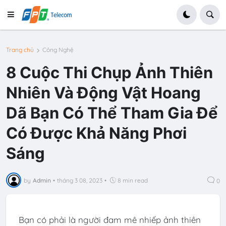
Trang chủ
Công Nghệ
8 Cuộc Thi Chụp Ảnh Thiên
Nhiên Và Động Vật Hoang
Dã Bạn Có Thể Tham Gia Để
Có Được Khả Năng Phơi
Sáng
by
Admin
•
tháng 3 08, 2023
•
8 min read
0
Bạn có phải là người đam mê nhiếp ảnh thiên