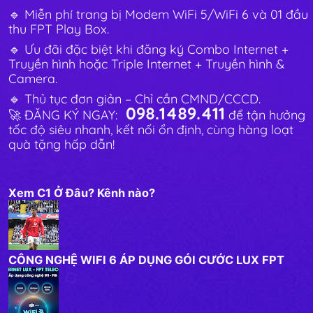
🔹 Miễn phí trang bị Modem WiFi 5/WiFi 6 và 01 đầu
thu FPT Play Box.
🔹 Ưu đãi đặc biệt khi đăng ký Combo Internet +
Truyền hình hoặc Triple Internet + Truyền hình &
Camera.
🔹 Thủ tục đơn giản – Chỉ cần CMND/CCCD.
098.1489.411
🚀 ĐĂNG KÝ NGAY:
để tận hưởng
tốc độ siêu nhanh, kết nối ổn định, cùng hàng loạt
quà tặng hấp dẫn!
Xem C1 Ở Đâu? Kênh nào?
CÔNG NGHỆ WIFI 6 ÁP DỤNG GÓI CƯỚC LUX FPT