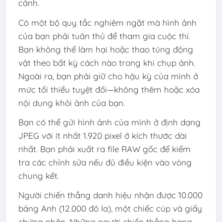
cảnh.
Có một bộ quy tắc nghiêm ngặt mà hình ảnh
của bạn phải tuân thủ để tham gia cuộc thi.
Bạn không thể làm hại hoặc thao túng động
vật theo bất kỳ cách nào trong khi chụp ảnh.
Ngoài ra, bạn phải giữ cho hậu kỳ của mình ở
mức tối thiểu tuyệt đối—không thêm hoặc xóa
nội dung khỏi ảnh của bạn.
Bạn có thể gửi hình ảnh của mình ở định dạng
JPEG với ít nhất 1.920 pixel ở kích thước dài
nhất. Bạn phải xuất ra file RAW gốc để kiểm
tra các chỉnh sửa nếu đủ điều kiện vào vòng
chung kết.
Người chiến thắng danh hiệu nhận được 10.000
bảng Anh (12.000 đô la), một chiếc cúp và giấy
chứng nhận. Những người chiến thắng hạng