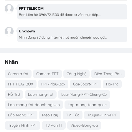
FPT TELECOM
Bạn Liên hệ 0966.72.1500 để được tư vấn trực tiếp....
Unknown
Mình đang sử dụng Internet fpt muốn chuyển qua gói...
Nhãn
Camera fpt
Camera-FPT
Công Nghệ
Điện Thoại Bàn
FPT PLAY BOX
FPT-Play-Box
Goi-Sport-FPT
Ho-Tro
Hỗ Trợ
Lap-mang-fpt
Lap-Mang-FPT-Chung-Cu
Lap-mang-fpt-doanh-nghiep
Lap-mang-toan-quoc
Lắp Mạng FPT
Mẹo Hay
Tin Tức
Truyen-Hinh-FPT
Truyền Hình FPT
Tư Vấn IT
Video-Bong-da