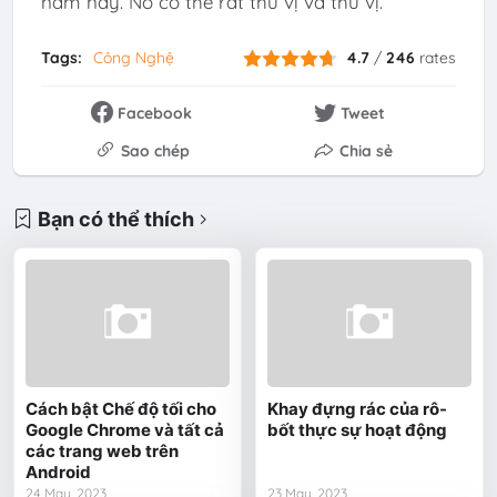
năm nay. Nó có thể rất thú vị và thú vị.
Tags:
Công Nghệ
4.7
/
246
rates
Facebook
Tweet
Sao chép
Chia sẻ
Bạn có thể thích
Cách bật Chế độ tối cho
Khay đựng rác của rô-
Google Chrome và tất cả
bốt thực sự hoạt động
các trang web trên
Android
24 May, 2023
23 May, 2023