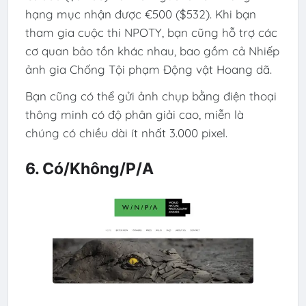
hạng mục nhận được €500 ($532). Khi bạn
tham gia cuộc thi NPOTY, bạn cũng hỗ trợ các
cơ quan bảo tồn khác nhau, bao gồm cả Nhiếp
ảnh gia Chống Tội phạm Động vật Hoang dã.
Bạn cũng có thể gửi ảnh chụp bằng điện thoại
thông minh có độ phân giải cao, miễn là
chúng có chiều dài ít nhất 3.000 pixel.
6. Có/Không/P/A