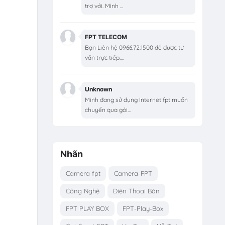
trợ với. Mình ...
FPT TELECOM
Bạn Liên hệ 0966.72.1500 để được tư
vấn trực tiếp....
Unknown
Mình đang sử dụng Internet fpt muốn
chuyển qua gói...
Nhãn
Camera fpt
Camera-FPT
Công Nghệ
Điện Thoại Bàn
FPT PLAY BOX
FPT-Play-Box