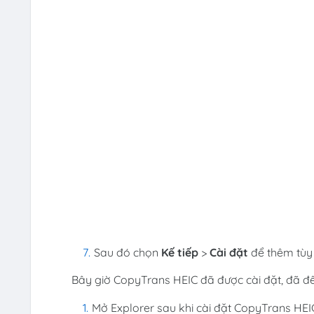
Sau đó chọn
Kế tiếp
>
Cài đặt
để thêm tùy
Bây giờ CopyTrans HEIC đã được cài đặt, đã đế
Mở Explorer sau khi cài đặt CopyTrans HEI