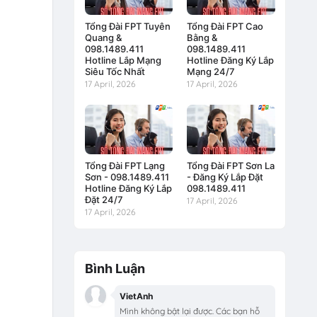
Tổng Đài FPT Tuyên
Tổng Đài FPT Cao
Quang &
Bằng &
098.1489.411
098.1489.411
Hotline Lắp Mạng
Hotline Đăng Ký Lắp
Siêu Tốc Nhất
Mạng 24/7
17 April, 2026
17 April, 2026
Tổng Đài FPT Lạng
Tổng Đài FPT Sơn La
Sơn - 098.1489.411
- Đăng Ký Lắp Đặt
Hotline Đăng Ký Lắp
098.1489.411
Đặt 24/7
17 April, 2026
17 April, 2026
Bình Luận
VietAnh
Mình không bật lại được. Các bạn hỗ