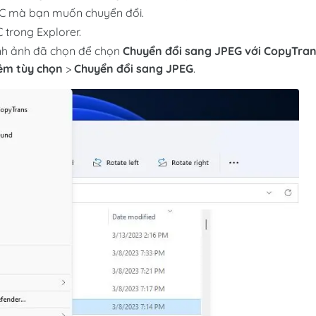
IC mà bạn muốn chuyển đổi.
 trong Explorer.
ình ảnh đã chọn để chọn
Chuyển đổi sang JPEG với CopyTra
hêm tùy chọn
>
Chuyển đổi sang JPEG
.