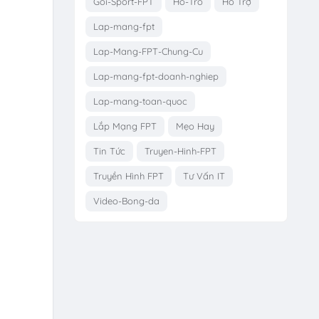
Goi-Sport-FPT
Ho-Tro
Hỗ Trợ
Lap-mang-fpt
Lap-Mang-FPT-Chung-Cu
Lap-mang-fpt-doanh-nghiep
Lap-mang-toan-quoc
Lắp Mạng FPT
Mẹo Hay
Tin Tức
Truyen-Hinh-FPT
Truyền Hình FPT
Tư Vấn IT
Video-Bong-da