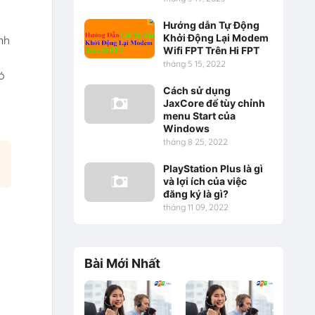
Hướng dẫn Tự Động
Khởi Động Lại Modem
nh
Wifi FPT Trên Hi FPT
tháng 5 15, 2022
ó
Cách sử dụng
JaxCore để tùy chỉnh
menu Start của
Windows
tháng 8 25, 2022
PlayStation Plus là gì
và lợi ích của việc
đăng ký là gì?
tháng 11 09, 2022
Bài Mới Nhất