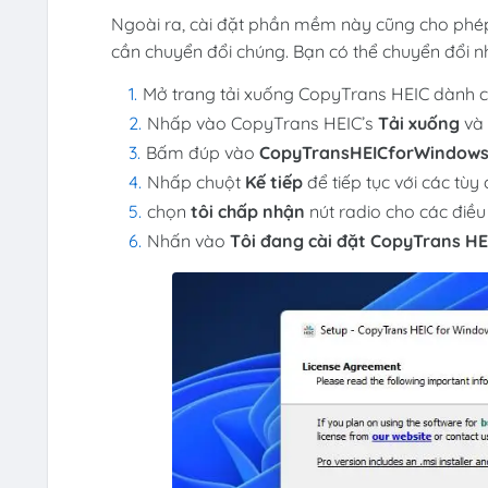
Ngoài ra, cài đặt phần mềm này cũng cho phé
cần chuyển đổi chúng. Bạn có thể chuyển đổi 
Mở trang tải xuống CopyTrans HEIC dành 
Nhấp vào CopyTrans HEIC’s
Tải xuống
và 
Bấm đúp vào
CopyTransHEICforWindows
Nhấp chuột
Kế tiếp
để tiếp tục với các t
chọn
tôi chấp nhận
nút radio cho các điề
Nhấn vào
Tôi đang cài đặt CopyTrans HE