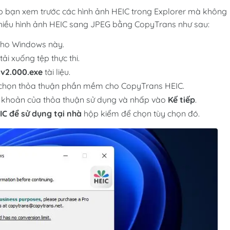
p bạn xem trước các hình ảnh HEIC trong Explorer mà không
nhiều hình ảnh HEIC sang JPEG bằng CopyTrans như sau:
cho Windows này.
tải xuống tệp thực thi.
v2.000.exe
tài liệu.
ùy chọn thỏa thuận phần mềm cho CopyTrans HEIC.
u khoản của thỏa thuận sử dụng và nhấp vào
Kế tiếp
.
IC để sử dụng tại nhà
hộp kiểm để chọn tùy chọn đó.