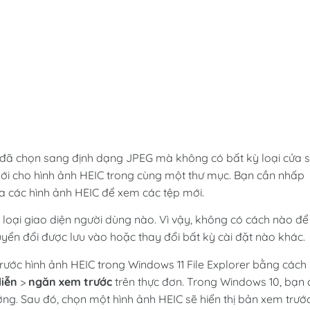
 đã chọn sang định dạng JPEG mà không có bất kỳ loại cửa 
mới cho hình ảnh HEIC trong cùng một thư mục. Bạn cần nhấp
a các hình ảnh HEIC để xem các tệp mới.
oại giao diện người dùng nào. Vì vậy, không có cách nào để
yển đổi được lưu vào hoặc thay đổi bất kỳ cài đặt nào khác.
rước hình ảnh HEIC trong Windows 11 File Explorer bằng cách
diễn
>
ngăn xem trước
trên thực đơn. Trong Windows 10, bạn 
g. Sau đó, chọn một hình ảnh HEIC sẽ hiển thị bản xem trướ