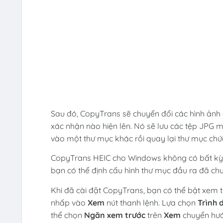
Sau đó, CopyTrans sẽ chuyển đổi các hình ảnh
xác nhận nào hiện lên. Nó sẽ lưu các tệp JPG 
vào một thư mục khác rồi quay lại thư mục chứ
CopyTrans HEIC cho Windows không có bất kỳ l
bạn có thể định cấu hình thư mục đầu ra đã chu
Khi đã cài đặt CopyTrans, bạn có thể bật xem t
nhấp vào
Xem
nút thanh lệnh. Lựa chọn
Trình 
thể chọn
Ngăn xem trước
trên
Xem
chuyển hướn