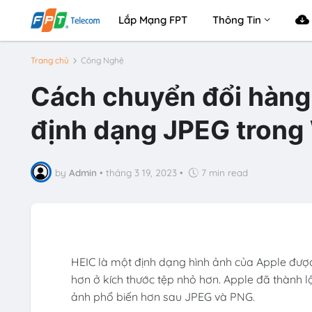
Lắp Mạng FPT
Thông Tin
Trang chủ
Công Nghệ
Cách chuyển đổi hàng 
định dạng JPEG trong
by
Admin
•
tháng 3 19, 2023
•
7 min read
HEIC là một định dạng hình ảnh của Apple được
hơn ở kích thước tệp nhỏ hơn. Apple đã thành 
ảnh phổ biến hơn sau JPEG và PNG.