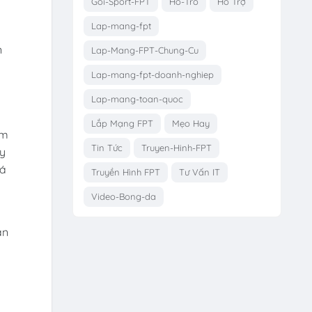
Goi-Sport-FPT
Ho-Tro
Hỗ Trợ
Lap-mang-fpt
n
Lap-Mang-FPT-Chung-Cu
Lap-mang-fpt-doanh-nghiep
Lap-mang-toan-quoc
Lắp Mạng FPT
Mẹo Hay
ếm
Tin Tức
Truyen-Hinh-FPT
áy
uá
Truyền Hình FPT
Tư Vấn IT
Video-Bong-da
an