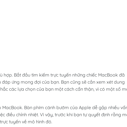
phù hợp. Bắt đầu tìm kiếm trực tuyến những chiếc MacBook đã
à đáp ứng mong đợi của bạn. Bạn cũng sẽ cần xem xét dung
 nhắc các lựa chọn của bạn một cách cẩn thận, vì có một số m
cho MacBook. Bàn phím cánh bướm của Apple dễ gặp nhiều vấ
 điều chỉnh nhiệt. Vì vậy, trước khi bạn tự quyết định rằng m
trực tuyến về mô hình đó.