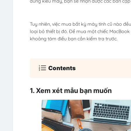
đúng kiểu máy, bạn sẽ nhận được các bản cập 
Tuy nhiên, việc mua bất kỳ máy tính cũ nào đều c
loại bỏ thiết bị đó. Để mua một chiếc MacBook
khoảng tám điều bạn cần kiểm tra trước.
Contents
1. Xem xét mẫu bạn muốn