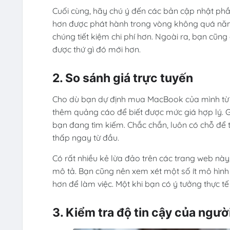
Cuối cùng, hãy chú ý đến các bản cập nhật p
hơn được phát hành trong vòng không quá năm 
chúng tiết kiệm chi phí hơn. Ngoài ra, bạn cũn
được thứ gì đó mới hơn.
2. So sánh giá trực tuyến
Cho dù bạn dự định mua MacBook của mình từ e
thêm quảng cáo để biết được mức giá hợp lý. Giá
bạn đang tìm kiếm. Chắc chắn, luôn có chỗ để
thấp ngay từ đầu.
Có rất nhiều kẻ lừa đảo trên các trang web này
mô tả. Bạn cũng nên xem xét một số ít mô hình
hơn để làm việc. Một khi bạn có ý tưởng thực tế
3. Kiểm tra độ tin cậy của ngườ