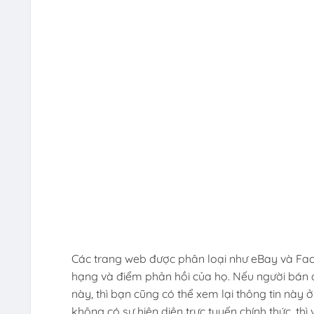
Các trang web được phân loại như eBay và Face
hạng và điểm phản hồi của họ. Nếu người bán c
này, thì bạn cũng có thể xem lại thông tin này
không có sự hiện diện trực tuyến chính thức, th