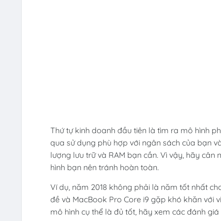
Thứ tự kinh doanh đầu tiên là tìm ra mô hình 
qua sử dụng phù hợp với ngân sách của bạn v
lượng lưu trữ và RAM bạn cần. Vì vậy, hãy cân
hình bạn nên tránh hoàn toàn.
Ví dụ, năm 2018 không phải là năm tốt nhất 
đề và MacBook Pro Core i9 gặp khó khăn với việc
mô hình cụ thể là đủ tốt, hãy xem các đánh giá 