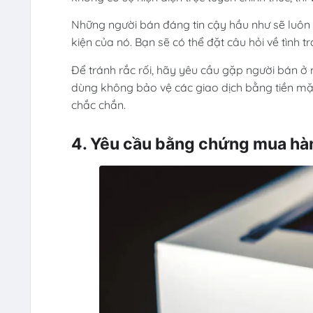
Những người bán đáng tin cậy hầu như sẽ luôn
kiện của nó. Bạn sẽ có thể đặt câu hỏi về tình 
Để tránh rắc rối, hãy yêu cầu gặp người bán ở 
dùng không bảo vệ các giao dịch bằng tiền mặt
chắc chắn.
4. Yêu cầu bằng chứng mua hà