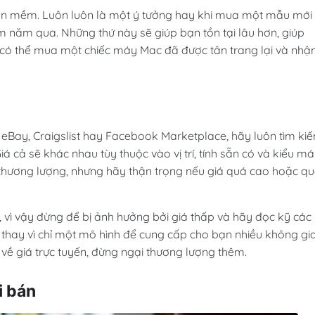
hần mềm. Luôn luôn là một ý tưởng hay khi mua một mẫu mới
năm qua. Những thứ này sẽ giúp bạn tồn tại lâu hơn, giúp
g có thể mua một chiếc máy Mac đã được tân trang lại và nhậ
Bay, Craigslist hay Facebook Marketplace, hãy luôn tìm ki
 cả sẽ khác nhau tùy thuộc vào vị trí, tính sẵn có và kiểu m
 thương lượng, nhưng hãy thận trọng nếu giá quá cao hoặc q
, vì vậy đừng để bị ảnh hưởng bởi giá thấp và hãy đọc kỹ các
 thay vì chỉ một mô hình để cung cấp cho bạn nhiều không gi
 về giá trực tuyến, đừng ngại thương lượng thêm.
i bán