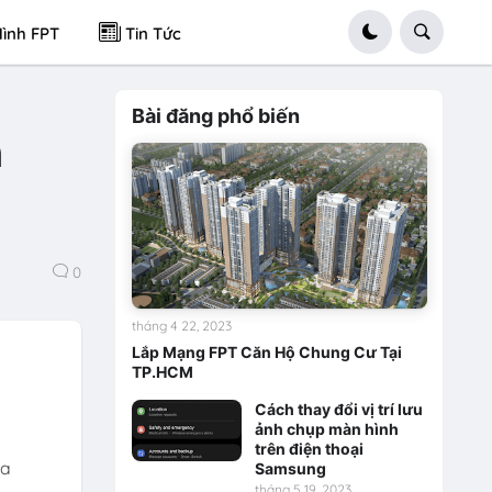
ình FPT
Tin Tức
Bài đăng phổ biến
n
0
tháng 4 22, 2023
Lắp Mạng FPT Căn Hộ Chung Cư Tại
TP.HCM
Cách thay đổi vị trí lưu
ảnh chụp màn hình
trên điện thoại
ua
Samsung
tháng 5 19, 2023