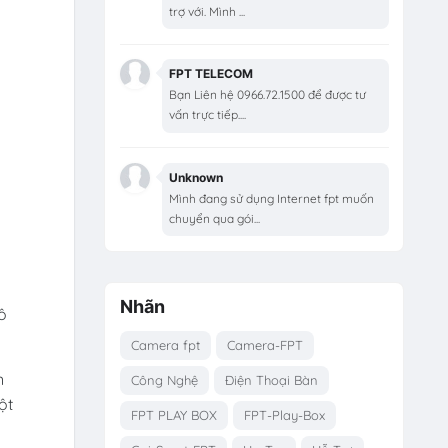
trợ với. Mình ...
FPT TELECOM
Bạn Liên hệ 0966.72.1500 để được tư
vấn trực tiếp....
Unknown
Mình đang sử dụng Internet fpt muốn
chuyển qua gói...
Nhãn
ô
Camera fpt
Camera-FPT
n
Công Nghệ
Điện Thoại Bàn
ột
FPT PLAY BOX
FPT-Play-Box