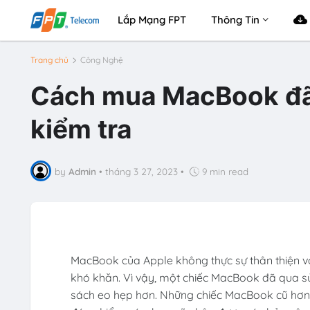
Lắp Mạng FPT
Thông Tin
Trang chủ
Công Nghệ
Cách mua MacBook đã 
kiểm tra
by
Admin
•
tháng 3 27, 2023
•
9 min read
MacBook của Apple không thực sự thân thiện vớ
khó khăn. Vì vậy, một chiếc MacBook đã qua s
sách eo hẹp hơn. Những chiếc MacBook cũ hơn 