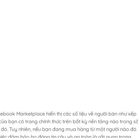
book Marketplace hiển thị các số liệu về người bán như xếp
ủa bạn có trang chính thức trên bất kỳ nền tảng nào trong s
 ở đó. Tuy nhiên, nếu bạn đang mua hàng từ một người nào đó
ì việc đảm bảo họ đáng tin cậy và an toàn là rất quan trọng.