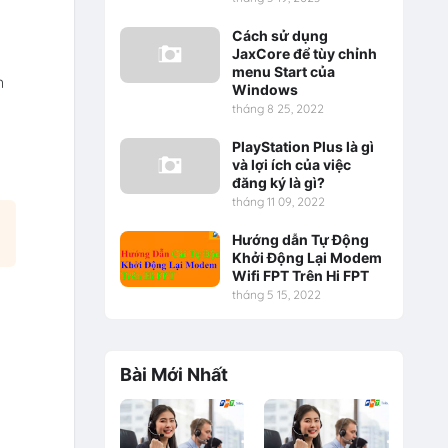
Cách sử dụng
JaxCore để tùy chỉnh
menu Start của
n
Windows
tháng 8 25, 2022
PlayStation Plus là gì
và lợi ích của việc
đăng ký là gì?
tháng 11 09, 2022
Hướng dẫn Tự Động
Khởi Động Lại Modem
Wifi FPT Trên Hi FPT
tháng 5 15, 2022
Bài Mới Nhất