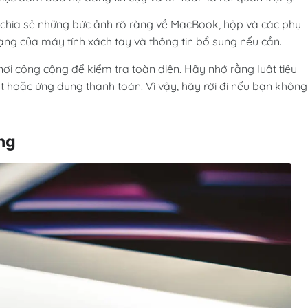
 chia sẻ những bức ảnh rõ ràng về MacBook, hộp và các phụ
trạng của máy tính xách tay và thông tin bổ sung nếu cần.
nơi công cộng để kiểm tra toàn diện. Hãy nhớ rằng luật tiêu
 hoặc ứng dụng thanh toán. Vì vậy, hãy rời đi nếu bạn không
ng