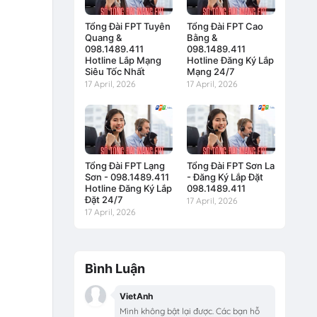
Tổng Đài FPT Tuyên
Tổng Đài FPT Cao
Quang &
Bằng &
098.1489.411
098.1489.411
Hotline Lắp Mạng
Hotline Đăng Ký Lắp
Siêu Tốc Nhất
Mạng 24/7
17 April, 2026
17 April, 2026
Tổng Đài FPT Lạng
Tổng Đài FPT Sơn La
Sơn - 098.1489.411
- Đăng Ký Lắp Đặt
Hotline Đăng Ký Lắp
098.1489.411
Đặt 24/7
17 April, 2026
17 April, 2026
Bình Luận
VietAnh
Mình không bật lại được. Các bạn hỗ