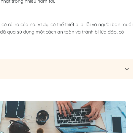
nhật trong nhiều năm tới.
ó rủi ro của nó. Ví dụ: có thể thiết bị bị lỗi và người bán muố
 đã qua sử dụng một cách an toàn và tránh bị lừa đảo, có