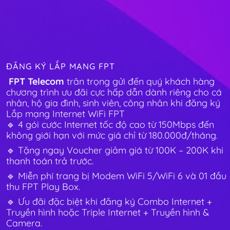
ĐĂNG KÝ LẮP MẠNG FPT
FPT Telecom
trân trọng gửi đến quý khách hàng
chương trình ưu đãi cực hấp dẫn dành riêng cho cá
nhân, hộ gia đình, sinh viên, công nhân khi đăng ký
Lắp mạng Internet WiFi FPT
🔹 4 gói cước Internet tốc độ cao từ 150Mbps đến
không giới hạn với mức giá chỉ từ 180.000đ/tháng.
🔹 Tặng ngay Voucher giảm giá từ 100K – 200K khi
thanh toán trả trước.
🔹 Miễn phí trang bị Modem WiFi 5/WiFi 6 và 01 đầu
thu FPT Play Box.
🔹 Ưu đãi đặc biệt khi đăng ký Combo Internet +
Truyền hình hoặc Triple Internet + Truyền hình &
Camera.