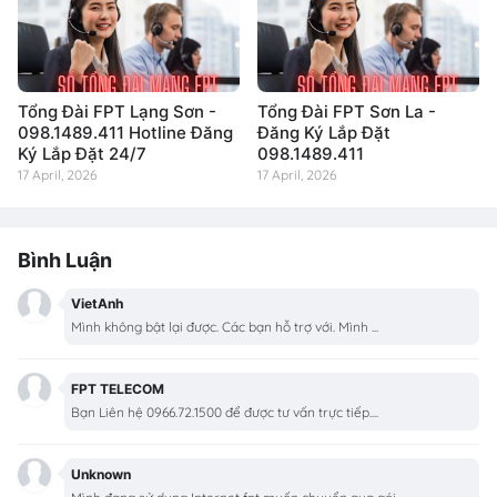
Tổng Đài FPT Lạng Sơn -
Tổng Đài FPT Sơn La -
098.1489.411 Hotline Đăng
Đăng Ký Lắp Đặt
Ký Lắp Đặt 24/7
098.1489.411
17 April, 2026
17 April, 2026
Bình Luận
VietAnh
Mình không bật lại được. Các bạn hỗ trợ với. Mình ...
FPT TELECOM
Bạn Liên hệ 0966.72.1500 để được tư vấn trực tiếp....
Unknown