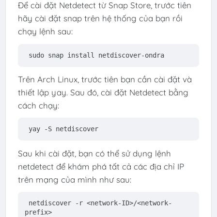
Để cài đặt Netdetect từ Snap Store, trước tiên
hãy cài đặt snap trên hệ thống của bạn rồi
chạy lệnh sau:
sudo snap install netdiscover-ondra
Trên Arch Linux, trước tiên bạn cần cài đặt và
thiết lập yay. Sau đó, cài đặt Netdetect bằng
cách chạy:
yay -S netdiscover
Sau khi cài đặt, bạn có thể sử dụng lệnh
netdetect để khám phá tất cả các địa chỉ IP
trên mạng của mình như sau:
netdiscover -r <network-ID>/<network-
prefix>