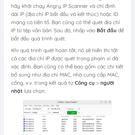
hãy khởi chạy Angry IP Scanner và chỉ định
dải IP (địa chỉ IP bắt đầu và kết thúc) hoặc ID
mạng có tiền tố. Bạn cũng có thể quét địa chỉ
IP từ tệp văn bản. Sau đó, nhấp vào
Bắt đầu
để
bắt đầu quá trình quét.
Khi quá trình quét hoàn tất, nó sẽ hiển thị tất
cả các địa chỉ IP được quét trong phạm vi đã
xác định. Bạn cũng có thể bao gồm các chi tiết
bổ sung như địa chỉ MAC, nhà cung cấp MAC,
cổng, v.v. trong kết quả từ
Công cụ
>
người
nhặt
lựa chọn.