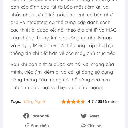
bạn xác định các rủi ro bảo mật tiềm ẩn và
khắc phục sự cố kết nối. Các lệnh cơ bản như
arp và netdetect có thể cung cấp danh sách
các thiết bị được kết nối theo địa chỉ IP và MAC
của chúng, trong khi các công cụ như Nmap
và Angry IP Scanner có thể cung cấp cho bạn
thông tin chi tiết hơn về các máy chủ trực tiếp.
Sau khi bạn biết ai được kết nối với mạng của
mình, việc tìm kiếm ai và cái gì đang sử dụng
băng thông của mạng có thể nâng cao hơn
nữa tính bảo mật và hiệu quả của mạng.
Tags:
Công Nghệ
4.7
/
3586
rates
Facebook
Tweet
Sao chép
Chia sẻ