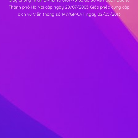
Giấy chứng nhận ĐKKD số 0101778163 do Sở Kế hoạch Đầu tư
Thành phố Hà Nội cấp ngày 28/07/2005 Giấp phép cung cấp
dịch vụ Viễn thông số 147/GP-CVT ngày 02/05/2013