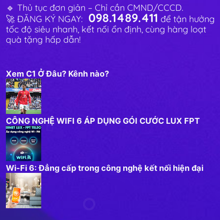
🔹 Thủ tục đơn giản – Chỉ cần CMND/CCCD.
098.1489.411
🚀 ĐĂNG KÝ NGAY:
để tận hưởng
tốc độ siêu nhanh, kết nối ổn định, cùng hàng loạt
quà tặng hấp dẫn!
Xem C1 Ở Đâu? Kênh nào?
CÔNG NGHỆ WIFI 6 ÁP DỤNG GÓI CƯỚC LUX FPT
Wi-Fi 6: Đẳng cấp trong công nghệ kết nối hiện đại