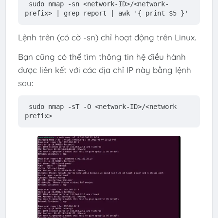
sudo nmap -sn <network-ID>/<network-
prefix> | grep report | awk '{ print $5 }'
Lệnh trên (có cờ -sn) chỉ hoạt động trên Linux.
Bạn cũng có thể tìm thông tin hệ điều hành
được liên kết với các địa chỉ IP này bằng lệnh
sau:
sudo nmap -sT -O <network-ID>/<network 
prefix>