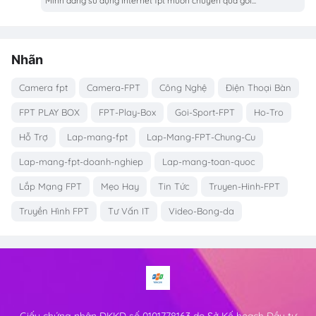
Mình đang sử dụng Internet fpt muốn chuyển qua gói...
Nhãn
Camera fpt
Camera-FPT
Công Nghệ
Điện Thoại Bàn
FPT PLAY BOX
FPT-Play-Box
Goi-Sport-FPT
Ho-Tro
Hỗ Trợ
Lap-mang-fpt
Lap-Mang-FPT-Chung-Cu
Lap-mang-fpt-doanh-nghiep
Lap-mang-toan-quoc
Lắp Mạng FPT
Mẹo Hay
Tin Tức
Truyen-Hinh-FPT
Truyền Hình FPT
Tư Vấn IT
Video-Bong-da