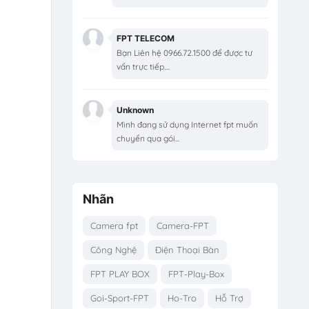
FPT TELECOM
Bạn Liên hệ 0966.72.1500 để được tư
vấn trực tiếp....
Unknown
Mình đang sử dụng Internet fpt muốn
chuyển qua gói...
Nhãn
Camera fpt
Camera-FPT
Công Nghệ
Điện Thoại Bàn
FPT PLAY BOX
FPT-Play-Box
Goi-Sport-FPT
Ho-Tro
Hỗ Trợ