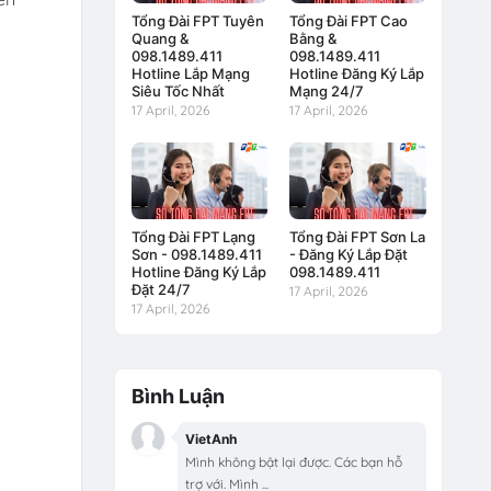
Tổng Đài FPT Tuyên
Tổng Đài FPT Cao
Quang &
Bằng &
098.1489.411
098.1489.411
Hotline Lắp Mạng
Hotline Đăng Ký Lắp
Siêu Tốc Nhất
Mạng 24/7
17 April, 2026
17 April, 2026
Tổng Đài FPT Lạng
Tổng Đài FPT Sơn La
Sơn - 098.1489.411
- Đăng Ký Lắp Đặt
Hotline Đăng Ký Lắp
098.1489.411
Đặt 24/7
17 April, 2026
17 April, 2026
Bình Luận
VietAnh
Mình không bật lại được. Các bạn hỗ
trợ với. Mình ...