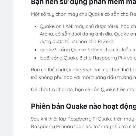
Bạn nên sử dụng phần mềm má
Một số tùy chọn máy chủ Quake có sẵn cho Ra
Quake on LAN: máy chủ được tối ưu hóa cho
Arena, có sẵn dưới dạng ảnh đĩa. Quake o
dựng được tối ưu hóa cho Pi Zero.
quake3: cổng Quake 3 dành cho các kiểu máy
ioq3: cổng Quake 3 cho Raspberry Pi 4 và c
Bạn có thể chơi Quake 3 với hai tùy chọn thứ ha
io3 không phù hợp với môi trường đấu trường n
Để chơi trò chơi đó, bạn sẽ cần Quake trên mạ
Phiên bản Quake nào hoạt độn
Sau khi thiết lập Raspberry Pi Quake trên máy 
Raspberry Pi hoàn toàn lưu trữ máy chủ trò chơi