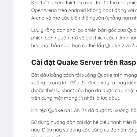
Khi thử nghiệm thiết lập này, tôi đã thử các p
OpenArena trên Android không hoạt động với m
Arena và mở các biến thể nguồn (chẳng hạn n
Lưu ý rằng bạn phải có phiên bản gốc của Qua
phiên bản nguồn mở sẽ giải thích cách tìm nhữ
hữu một bản sao, bạn có thể lấy Quake 2 và 3 c
Cài đặt Quake Server trên Rasp
Bắt đầu bằng cách tải xuống Quake trên mạng LA
xuống. Trong khi điều đó đang xảy ra, hãy kiểm
(hoặc thiết bị khác) của bạn đã được cập nhật đ
trên cùng một mạng (ít nhất là lúc đầu).
Khi tệp Quake on LAN 7z đã được tải xuống, hã
Sử dụng hướng dẫn cài đặt hệ điều hành trên Ra
này. Điều này sử dụng các công cụ đa nền tản