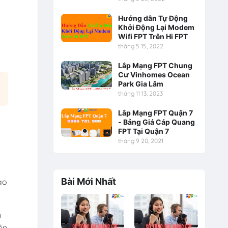
Hướng dẫn Tự Động
Khởi Động Lại Modem
Wifi FPT Trên Hi FPT
tháng 5 15, 2022
Lắp Mạng FPT Chung
Cư Vinhomes Ocean
Park Gia Lâm
tháng 11 13, 2023
Lắp Mạng FPT Quận 7
- Bảng Giá Cáp Quang
FPT Tại Quận 7
tháng 9 20, 2021
Bài Mới Nhất
ào
n
ên