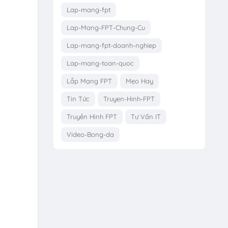
Lap-mang-fpt
Lap-Mang-FPT-Chung-Cu
Lap-mang-fpt-doanh-nghiep
Lap-mang-toan-quoc
Lắp Mạng FPT
Mẹo Hay
Tin Tức
Truyen-Hinh-FPT
Truyền Hình FPT
Tư Vấn IT
Video-Bong-da