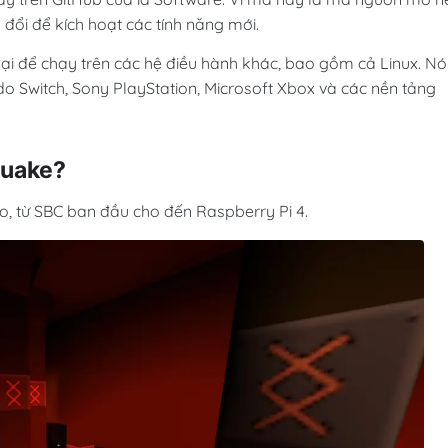
 đổi để kích hoạt các tính năng mới.
lại để chạy trên các hệ điều hành khác, bao gồm cả Linux. Nó
o Switch, Sony PlayStation, Microsoft Xbox và các nền tảng
Quake?
o, từ SBC ban đầu cho đến Raspberry Pi 4.