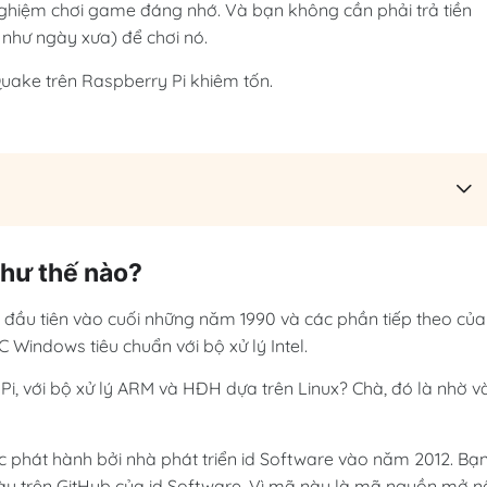
nghiệm chơi game đáng nhớ. Và bạn không cần phải trả tiền
như ngày xưa) để chơi nó.
Quake trên Raspberry Pi khiêm tốn.
như thế nào?
 đầu tiên vào cuối những năm 1990 và các phần tiếp theo của
Windows tiêu chuẩn với bộ xử lý Intel.
Pi, với bộ xử lý ARM và HĐH dựa trên Linux? Chà, đó là nhờ v
phát hành bởi nhà phát triển id Software vào năm 2012. Bạ
này trên GitHub của id Software. Vì mã này là mã nguồn mở n