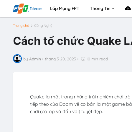
Lắp Mạng FPT
Thông Tin
Trang chủ
Công Nghệ
Cách tổ chức Quake LA
by
Admin
•
tháng 3 20, 2023
•
10 min read
Quake là một trong những trải nghiệm chơi trò 
tiếp theo của Doom về cơ bản là một game bắn
chơi (co-op và đấu với) tuyệt đẹp.