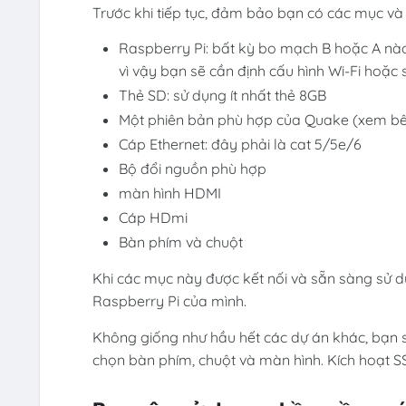
Trước khi tiếp tục, đảm bảo bạn có các mục và
Raspberry Pi: bất kỳ bo mạch B hoặc A nà
vì vậy bạn sẽ cần định cấu hình Wi-Fi hoặc
Thẻ SD: sử dụng ít nhất thẻ 8GB
Một phiên bản phù hợp của Quake (xem bê
Cáp Ethernet: đây phải là cat 5/5e/6
Bộ đổi nguồn phù hợp
màn hình HDMI
Cáp HDmi
Bàn phím và chuột
Khi các mục này được kết nối và sẵn sàng sử d
Raspberry Pi của mình.
Không giống như hầu hết các dự án khác, bạn sẽ
chọn bàn phím, chuột và màn hình. Kích hoạt S