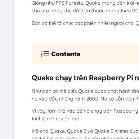
Giống như FPS Fortnite, Quake mang đến trải 
cho một máy chủ đắt tiền (hoặc mang theo PC 
Bạn có thể tổ chức các phiên nhiều người chơi 
Contents
Quake chạy trên Raspberry Pi 
Như bạn có thể biết, Quake được phát hành lần
nó vào đầu những năm 2000. Nó có sẵn trên PC 
Vì vậy, làm thế nào để nó chạy trên Raspberry 
triết lý mã nguồn mở.
Mã cho Quake, Quake 2 và Quake 3 Arena được 
có thể tìm thấy mã nguồn của những trò chơi 