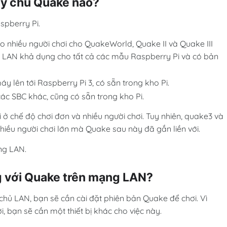
y chủ Quake nào?
spberry Pi.
 nhiều người chơi cho QuakeWorld, Quake II và Quake III
n LAN khả dụng cho tất cả các mẫu Raspberry Pi và có bản
 lên tới Raspberry Pi 3, có sẵn trong kho Pi.
ác SBC khác, cũng có sẵn trong kho Pi.
i ở chế độ chơi đơn và nhiều người chơi. Tuy nhiên, quake3 và
hiều người chơi lớn mà Quake sau này đã gắn liền với.
ng LAN.
g với Quake trên mạng LAN?
chủ LAN, bạn sẽ cần cài đặt phiên bản Quake để chơi. Vì
, bạn sẽ cần một thiết bị khác cho việc này.