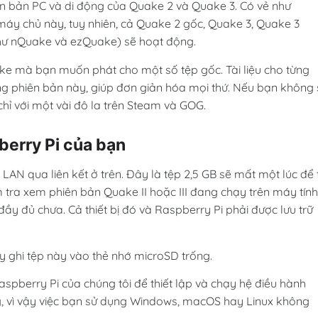
hiên bản PC và di động của Quake 2 và Quake 3. Có vẻ như
áy chủ này, tuy nhiên, cả Quake 2 gốc, Quake 3, Quake 3
hư nQuake và ezQuake) sẽ hoạt động.
ke mà bạn muốn phát cho một số tệp gốc. Tài liệu cho từng
ng phiên bản này, giúp đơn giản hóa mọi thứ. Nếu bạn không
hỉ với một vài đô la trên Steam và GOG.
berry Pi của bạn
N qua liên kết ở trên. Đây là tệp 2,5 GB sẽ mất một lúc để 
 tra xem phiên bản Quake II hoặc III đang chạy trên máy tính
ầy đủ chưa. Cả thiết bị đó và Raspberry Pi phải được lưu trữ
y ghi tệp này vào thẻ nhớ microSD trống.
spberry Pi của chúng tôi để thiết lập và chạy hệ điều hành
g, vì vậy việc bạn sử dụng Windows, macOS hay Linux không