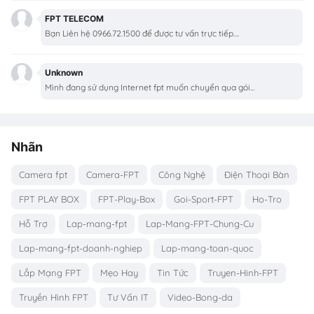
FPT TELECOM
Bạn Liên hệ 0966.72.1500 để được tư vấn trực tiếp....
Unknown
Mình đang sử dụng Internet fpt muốn chuyển qua gói...
Nhãn
Camera fpt
Camera-FPT
Công Nghệ
Điện Thoại Bàn
FPT PLAY BOX
FPT-Play-Box
Goi-Sport-FPT
Ho-Tro
Hỗ Trợ
Lap-mang-fpt
Lap-Mang-FPT-Chung-Cu
Lap-mang-fpt-doanh-nghiep
Lap-mang-toan-quoc
Lắp Mạng FPT
Mẹo Hay
Tin Tức
Truyen-Hinh-FPT
Truyền Hình FPT
Tư Vấn IT
Video-Bong-da