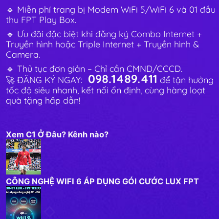
🔹 Miễn phí trang bị Modem WiFi 5/WiFi 6 và 01 đầu
thu FPT Play Box.
🔹 Ưu đãi đặc biệt khi đăng ký Combo Internet +
Truyền hình hoặc Triple Internet + Truyền hình &
Camera.
🔹 Thủ tục đơn giản – Chỉ cần CMND/CCCD.
098.1489.411
🚀 ĐĂNG KÝ NGAY:
để tận hưởng
tốc độ siêu nhanh, kết nối ổn định, cùng hàng loạt
quà tặng hấp dẫn!
Xem C1 Ở Đâu? Kênh nào?
CÔNG NGHỆ WIFI 6 ÁP DỤNG GÓI CƯỚC LUX FPT