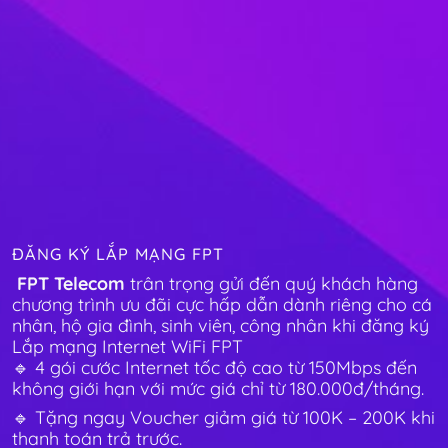
ĐĂNG KÝ LẮP MẠNG FPT
FPT Telecom
trân trọng gửi đến quý khách hàng
chương trình ưu đãi cực hấp dẫn dành riêng cho cá
nhân, hộ gia đình, sinh viên, công nhân khi đăng ký
Lắp mạng Internet WiFi FPT
🔹 4 gói cước Internet tốc độ cao từ 150Mbps đến
không giới hạn với mức giá chỉ từ 180.000đ/tháng.
🔹 Tặng ngay Voucher giảm giá từ 100K – 200K khi
thanh toán trả trước.