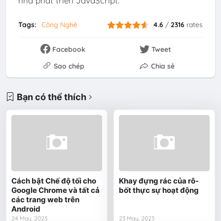
nhà phát triển JavaScript.
Tags:
Công Nghệ
4.6
/
2316
rates
Facebook
Tweet
Sao chép
Chia sẻ
Bạn có thể thích
Cách bật Chế độ tối cho
Khay đựng rác của rô-
Google Chrome và tất cả
bốt thực sự hoạt động
các trang web trên
Android
24 May, 2023
23 May, 2023