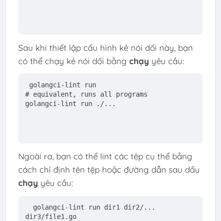
Sau khi thiết lập cấu hình kẻ nói dối này, bạn
có thể chạy kẻ nói dối bằng
chạy
yêu cầu:
golangci-lint run
#
 equivalent, runs all programs
golangci-lint run ./...
Ngoài ra, bạn có thể lint các tệp cụ thể bằng
cách chỉ định tên tệp hoặc đường dẫn sau dấu
chạy
yêu cầu:
 golangci-lint run dir1 dir2/... 
dir3/file1.go