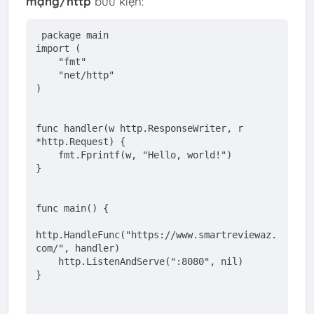
mạng/http
bưu kiện:
package
 main
import
 (
"fmt"
"net/http"
)
func
handler
(w http.ResponseWriter, r 
*http.Request)
 {
    fmt.Fprintf(w, 
"Hello, world!"
)
}
func
main
()
 {
http.HandleFunc(
"https://www.smartreviewaz.
com/"
, handler)
    http.ListenAndServe(
":8080"
, 
nil
)
}