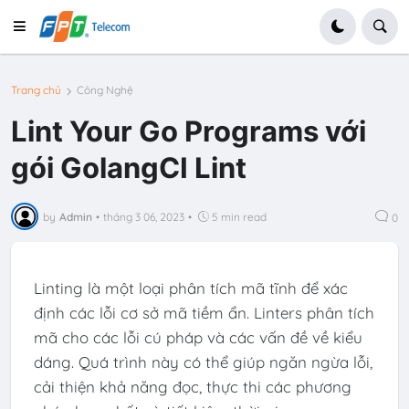
Trang chủ
Công Nghệ
Lint Your Go Programs với
gói GolangCI Lint
by
Admin
•
tháng 3 06, 2023
•
5 min read
0
Linting là một loại phân tích mã tĩnh để xác
định các lỗi cơ sở mã tiềm ẩn. Linters phân tích
mã cho các lỗi cú pháp và các vấn đề về kiểu
dáng. Quá trình này có thể giúp ngăn ngừa lỗi,
cải thiện khả năng đọc, thực thi các phương