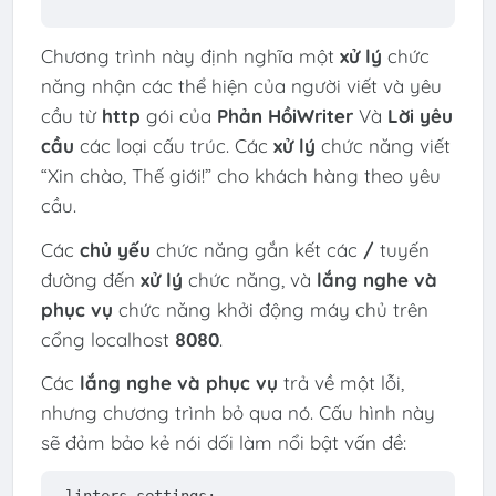
Chương trình này định nghĩa một
xử lý
chức
năng nhận các thể hiện của người viết và yêu
cầu từ
http
gói của
Phản HồiWriter
Và
Lời yêu
cầu
các loại cấu trúc. Các
xử lý
chức năng viết
“Xin chào, Thế giới!” cho khách hàng theo yêu
cầu.
Các
chủ yếu
chức năng gắn kết các
/
tuyến
đường đến
xử lý
chức năng, và
lắng nghe và
phục vụ
chức năng khởi động máy chủ trên
cổng localhost
8080
.
Các
lắng nghe và phục vụ
trả về một lỗi,
nhưng chương trình bỏ qua nó. Cấu hình này
sẽ đảm bảo kẻ nói dối làm nổi bật vấn đề: