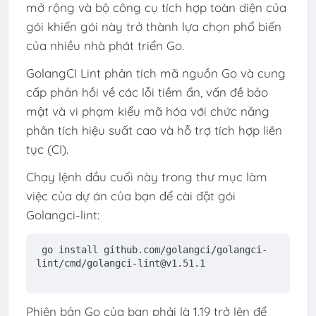
mở rộng và bộ công cụ tích hợp toàn diện của
gói khiến gói này trở thành lựa chọn phổ biến
của nhiều nhà phát triển Go.
GolangCI Lint phân tích mã nguồn Go và cung
cấp phản hồi về các lỗi tiềm ẩn, vấn đề bảo
mật và vi phạm kiểu mã hóa với chức năng
phân tích hiệu suất cao và hỗ trợ tích hợp liên
tục (CI).
Chạy lệnh đầu cuối này trong thư mục làm
việc của dự án của bạn để cài đặt gói
Golangci-lint:
go install github.com/golangci/golangci-
lint/cmd/golangci-lint@v1.51.1
Phiên bản Go của bạn phải là 1.19 trở lên để