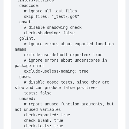
linters-settings:
  deadcode:
    # ignore all test files
    skip-files: 
"_test\.go$"
  govet:
    # disable shadowing check
    check-shadowing: 
false
  golint:
    # ignore errors about exported function 
names
    exclude-use-
default
-exported: 
true
    # ignore errors about underscores in 
package
 names
    exclude-useless-naming: 
true
  gosec:
    # disable gosec tests, since they are 
slow and can produce 
false
 positives
    tests: 
false
  unused:
    # report unused function arguments, but 
not unused variables
    check-exported: 
true
    check-blank: 
true
    check-tests: 
true