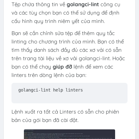
Tệp chứa thông tin về
golangci-lint
công cụ
và các tùy chọn bạn có thể sử dụng để định
cấu hình quy trình niêm yết của mình.
Bạn sẽ cần chỉnh sửa tệp để thêm quy tắc
linting cho chương trình của mình. Bạn có thể
tìm thấy danh sách đầy đủ các xơ vải có sẵn
trên trang tài liệu về xơ vải golangci-lint. Hoặc
bạn có thể chạy
giúp đỡ
lệnh để xem các
linters trên dòng lệnh của bạn:
golangci-lint help linters
Lệnh xuất ra tất cả Linters có sẵn cho phiên
bản của gói bạn đã cài đặt.