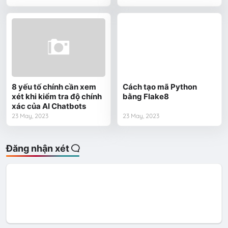
8 yếu tố chính cần xem
Cách tạo mã Python
xét khi kiểm tra độ chính
bằng Flake8
xác của AI Chatbots
23 May, 2023
23 May, 2023
Đăng nhận xét