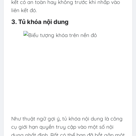
kết có an toàn hay không trước khi nhấp vào
liên kết đó.
3. Tủ khóa nội dung
Như thuật ngữ gợi ý, tủ khóa nội dung là công
cụ giới hạn quyền truy cập vào một số nội
dung nhất định. Rất có thể bạn đã bắt gặp một