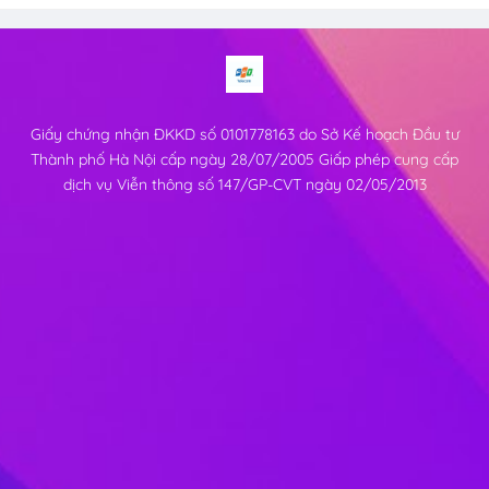
Giấy chứng nhận ĐKKD số 0101778163 do Sở Kế hoạch Đầu tư
Thành phố Hà Nội cấp ngày 28/07/2005 Giấp phép cung cấp
dịch vụ Viễn thông số 147/GP-CVT ngày 02/05/2013