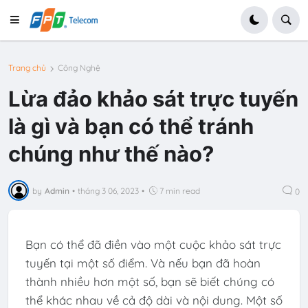
Trang chủ
Công Nghệ
Lừa đảo khảo sát trực tuyến
là gì và bạn có thể tránh
chúng như thế nào?
by
Admin
•
tháng 3 06, 2023
•
7 min read
0
Bạn có thể đã điền vào một cuộc khảo sát trực
tuyến tại một số điểm. Và nếu bạn đã hoàn
thành nhiều hơn một số, bạn sẽ biết chúng có
thể khác nhau về cả độ dài và nội dung. Một số