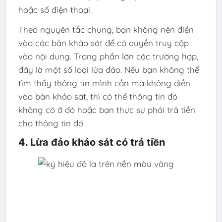
hoặc số điện thoại.
Theo nguyên tắc chung, bạn không nên điền
vào các bản khảo sát để có quyền truy cập
vào nội dung. Trong phần lớn các trường hợp,
đây là một số loại lừa đảo. Nếu bạn không thể
tìm thấy thông tin mình cần mà không điền
vào bản khảo sát, thì có thể thông tin đó
không có ở đó hoặc bạn thực sự phải trả tiền
cho thông tin đó.
4. Lừa đảo khảo sát có trả tiền