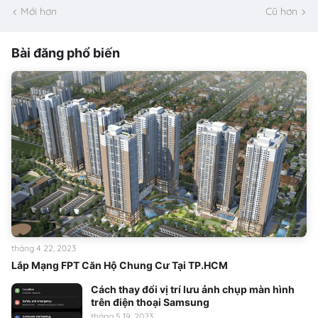
Mới hơn
Cũ hơn
Bài đăng phổ biến
tháng 4 22, 2023
Lắp Mạng FPT Căn Hộ Chung Cư Tại TP.HCM
Cách thay đổi vị trí lưu ảnh chụp màn hình
trên điện thoại Samsung
tháng 5 19, 2023