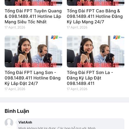
Tổng Đài FPT Tuyên Quang
Tổng Đài FPT Cao Bằng &
& 098.1489.411 Hotline Lắp
098.1489.411 Hotline Đăng
Mạng Siêu Tốc Nhất
Ký Lắp Mạng 24/7
17 April, 2026
17 April, 2026
Tổng Đài FPT Lạng Sơn -
Tổng Đài FPT Sơn La -
098.1489.411 Hotline Đăng
Đăng Ký Lắp Đặt
Ký Lắp Đặt 24/7
098.1489.411
17 April, 2026
17 April, 2026
Bình Luận
VietAnh
Mình không bật lại được. Các bạn hỗ trợ với. Mình ...