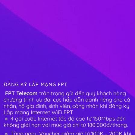
ĐĂNG KÝ LẮP MẠNG FPT
FPT Telecom
trân trọng gửi đến quý khách hàng
chương trình ưu đãi cực hấp dẫn dành riêng cho cá
nhân, hộ gia đình, sinh viên, công nhân khi đăng ký
Lắp mạng Internet WiFi FPT
🔹 4 gói cước Internet tốc độ cao từ 150Mbps đến
không giới hạn với mức giá chỉ từ 180.000đ/tháng.
🔹 Tặng ngay Voucher giảm giá từ 100K – 200K khi