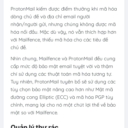
ProtonMail kiếm được điểm thưởng khi mã hóa
dòng chủ đề và địa chỉ email người
nhận/người gửi, nhưng chúng không được mã
hóa nối đầu. Mặc dù vậy, nó vẫn thích hợp hơn
với Mailfence, thiếu mã hóa cho các tiêu đề
chủ đề.
Nhìn chung, Mailfence và ProtonMail đều cung
cấp mức độ bảo mật email tuyệt vời và thậm
chí sử dụng các thuật toán mã hóa tương tự.
Tuy nhiên, ProtonMail tuyên bố sẽ sử dụng các
tùy chọn bảo mật nâng cao hơn như Mật mã
đường cong Elliptic (ECC) và mã hóa PGP tùy
chỉnh, mang lại cho nó một chút lợi thế về bảo
mật so với Mailfence.
Quản lý thư rác