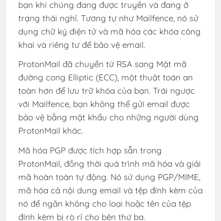
bạn khi chúng đang được truyền và đang ở
trạng thái nghỉ. Tương tự như Mailfence, nó sử
dụng chữ ký điện tử và mã hóa các khóa công
khai và riêng tư để bảo vệ email.
ProtonMail đã chuyển từ RSA sang Mật mã
đường cong Elliptic (ECC), một thuật toán an
toàn hơn để lưu trữ khóa của bạn. Trái ngược
với Mailfence, bạn không thể gửi email được
bảo vệ bằng mật khẩu cho những người dùng
ProtonMail khác.
Mã hóa PGP được tích hợp sẵn trong
ProtonMail, đồng thời quá trình mã hóa và giải
mã hoàn toàn tự động. Nó sử dụng PGP/MIME,
mã hóa cả nội dung email và tệp đính kèm của
nó để ngăn không cho loại hoặc tên của tệp
đính kèm bị rò rỉ cho bên thứ ba.