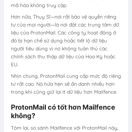
mã hóa không truy cập.
Hơn nữa, Thụy Sĩ—nơi rất bảo vệ quyền riêng
tư của mọi người—là nơi đặt các trung tâm dữ
liệu của ProtonMail. Các công ty hoạt động ở
đó bị hạn chế sử dụng hoặc tiết lộ dữ liệu
người tiêu dùng vì nó không tuân thủ các
chính sách thu thập dữ liệu của Hoa Kỳ hoặc
EU.
Nhìn chung, ProtonMail cung cấp mức độ riêng
tư rất cao. Nó hứa hẹn sẽ ẩn danh nhiều hơn
trong khi cũng giữ lại ít dữ liệu hơn Mailfence.
ProtonMail có tốt hơn Mailfence
không?
Tóm lại, so sánh Mailfence với ProtonMail này,