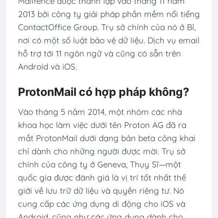
Mailfence được thành lập vào tháng 11 năm
2013 bởi công ty giải pháp phần mềm nổi tiếng
ContactOffice Group. Trụ sở chính của nó ở Bỉ,
nơi có một số luật bảo vệ dữ liệu. Dịch vụ email
hỗ trợ tới 11 ngôn ngữ và cũng có sẵn trên
Android và iOS.
ProtonMail có hợp pháp không?
Vào tháng 5 năm 2014, một nhóm các nhà
khoa học làm việc dưới tên Proton AG đã ra
mắt ProtonMail dưới dạng bản beta công khai
chỉ dành cho những người được mời. Trụ sở
chính của công ty ở Geneva, Thụy Sĩ—một
quốc gia được đánh giá là vị trí tốt nhất thế
giới về lưu trữ dữ liệu và quyền riêng tư. Nó
cung cấp các ứng dụng di động cho iOS và
Android, cũng như các ứng dụng dành cho