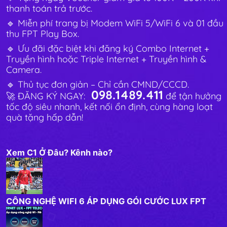
thanh toán trả trước.
🔹 Miễn phí trang bị Modem WiFi 5/WiFi 6 và 01 đầu
thu FPT Play Box.
🔹 Ưu đãi đặc biệt khi đăng ký Combo Internet +
Truyền hình hoặc Triple Internet + Truyền hình &
Camera.
🔹 Thủ tục đơn giản – Chỉ cần CMND/CCCD.
098.1489.411
🚀 ĐĂNG KÝ NGAY:
để tận hưởng
tốc độ siêu nhanh, kết nối ổn định, cùng hàng loạt
quà tặng hấp dẫn!
Xem C1 Ở Đâu? Kênh nào?
CÔNG NGHỆ WIFI 6 ÁP DỤNG GÓI CƯỚC LUX FPT