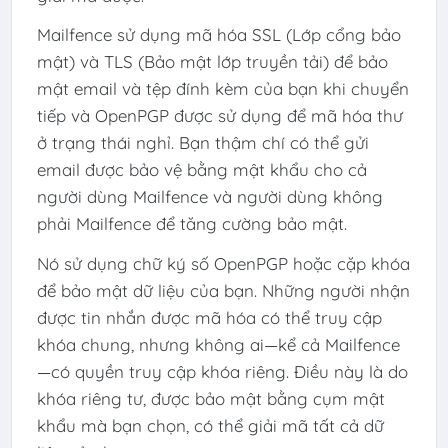
Mailfence sử dụng mã hóa SSL (Lớp cổng bảo
mật) và TLS (Bảo mật lớp truyền tải) để bảo
mật email và tệp đính kèm của bạn khi chuyển
tiếp và OpenPGP được sử dụng để mã hóa thư
ở trạng thái nghỉ. Bạn thậm chí có thể gửi
email được bảo vệ bằng mật khẩu cho cả
người dùng Mailfence và người dùng không
phải Mailfence để tăng cường bảo mật.
Nó sử dụng chữ ký số OpenPGP hoặc cặp khóa
để bảo mật dữ liệu của bạn. Những người nhận
được tin nhắn được mã hóa có thể truy cập
khóa chung, nhưng không ai—kể cả Mailfence
—có quyền truy cập khóa riêng. Điều này là do
khóa riêng tư, được bảo mật bằng cụm mật
khẩu mà bạn chọn, có thể giải mã tất cả dữ