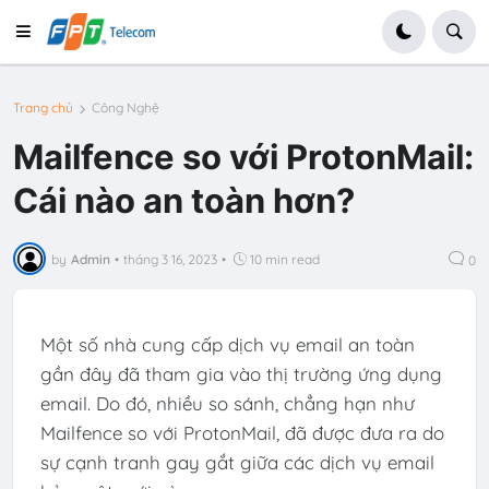
Trang chủ
Công Nghệ
Mailfence so với ProtonMail:
Cái nào an toàn hơn?
by
Admin
•
tháng 3 16, 2023
•
10 min read
0
Một số nhà cung cấp dịch vụ email an toàn
gần đây đã tham gia vào thị trường ứng dụng
email. Do đó, nhiều so sánh, chẳng hạn như
Mailfence so với ProtonMail, đã được đưa ra do
sự cạnh tranh gay gắt giữa các dịch vụ email