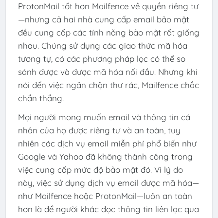
ProtonMail tốt hơn Mailfence về quyền riêng tư
—nhưng cả hai nhà cung cấp email bảo mật
đều cung cấp các tính năng bảo mật rất giống
nhau. Chúng sử dụng các giao thức mã hóa
tương tự, có các phương pháp lọc có thể so
sánh được và được mã hóa nối đầu. Nhưng khi
nói đến việc ngăn chặn thư rác, Mailfence chắc
chắn thắng.
Mọi người mong muốn email và thông tin cá
nhân của họ được riêng tư và an toàn, tuy
nhiên các dịch vụ email miễn phí phổ biến như
Google và Yahoo đã không thành công trong
việc cung cấp mức độ bảo mật đó. Vì lý do
này, việc sử dụng dịch vụ email được mã hóa—
như Mailfence hoặc ProtonMail—luôn an toàn
hơn là để người khác đọc thông tin liên lạc qua