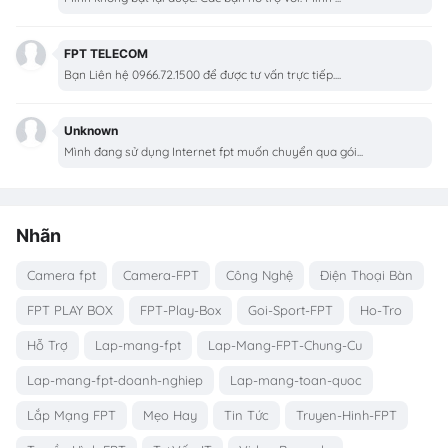
FPT TELECOM
Bạn Liên hệ 0966.72.1500 để được tư vấn trực tiếp....
Unknown
Mình đang sử dụng Internet fpt muốn chuyển qua gói...
Nhãn
Camera fpt
Camera-FPT
Công Nghệ
Điện Thoại Bàn
FPT PLAY BOX
FPT-Play-Box
Goi-Sport-FPT
Ho-Tro
Hỗ Trợ
Lap-mang-fpt
Lap-Mang-FPT-Chung-Cu
Lap-mang-fpt-doanh-nghiep
Lap-mang-toan-quoc
Lắp Mạng FPT
Mẹo Hay
Tin Tức
Truyen-Hinh-FPT