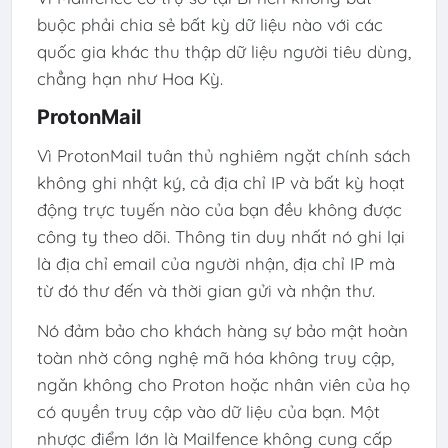
buộc phải chia sẻ bất kỳ dữ liệu nào với các
quốc gia khác thu thập dữ liệu người tiêu dùng,
chẳng hạn như Hoa Kỳ.
ProtonMail
Vì ProtonMail tuân thủ nghiêm ngặt chính sách
không ghi nhật ký, cả địa chỉ IP và bất kỳ hoạt
động trực tuyến nào của bạn đều không được
công ty theo dõi. Thông tin duy nhất nó ghi lại
là địa chỉ email của người nhận, địa chỉ IP mà
từ đó thư đến và thời gian gửi và nhận thư.
Nó đảm bảo cho khách hàng sự bảo mật hoàn
toàn nhờ công nghệ mã hóa không truy cập,
ngăn không cho Proton hoặc nhân viên của họ
có quyền truy cập vào dữ liệu của bạn. Một
nhược điểm lớn là Mailfence không cung cấp