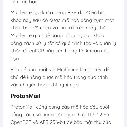
liệu của bạn.
Mailfence tạo khóa riêng RSA dài 4096 bit,
khóa này sau đó được mã hóa bằng cụm mật
khẩu bạn đã chọn và lưu trữ trên máy chủ.
Mailfence giúp dễ dàng sử dụng các khóa
bằng cách xử lý tất cả quá trình tạo và quản lý
khóa OpenPGP này bên trong tài khoản của
bạn.
Vấn đề duy nhất với Mailfence là các tiêu đề
chủ đề không được mã hóa trong quá trình
vận chuyển hoặc khi nghỉ ngơi.
ProtonMail
ProtonMail cũng cung cấp mã hóa đầu cuối
bằng cách sử dụng các giao thức TLS 1.2 và
OpenPGP và AES 256-bit để bảo mật thư của