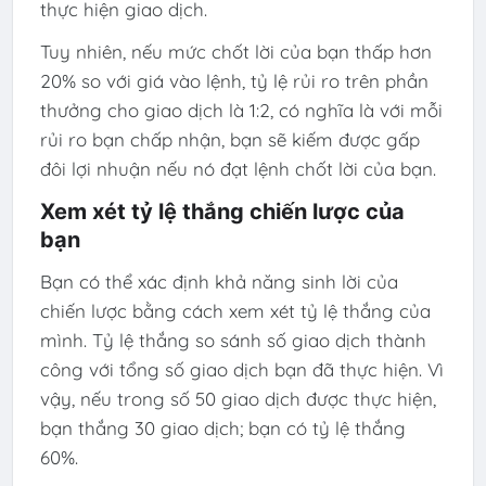
thực hiện giao dịch.
Tuy nhiên, nếu mức chốt lời của bạn thấp hơn
20% so với giá vào lệnh, tỷ lệ rủi ro trên phần
thưởng cho giao dịch là 1:2, có nghĩa là với mỗi
rủi ro bạn chấp nhận, bạn sẽ kiếm được gấp
đôi lợi nhuận nếu nó đạt lệnh chốt lời của bạn.
Xem xét tỷ lệ thắng chiến lược của
bạn
Bạn có thể xác định khả năng sinh lời của
chiến lược bằng cách xem xét tỷ lệ thắng của
mình. Tỷ lệ thắng so sánh số giao dịch thành
công với tổng số giao dịch bạn đã thực hiện. Vì
vậy, nếu trong số 50 giao dịch được thực hiện,
bạn thắng 30 giao dịch; bạn có tỷ lệ thắng
60%.