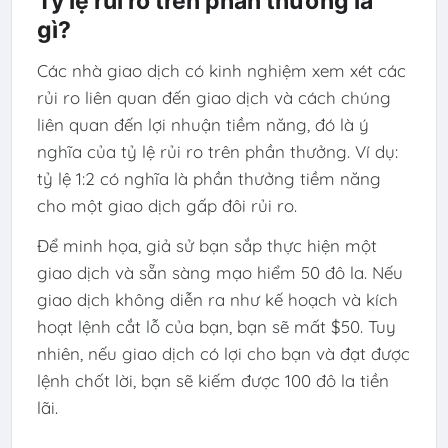
Tỷ lệ rủi ro trên phần thưởng là
gì?
Các nhà giao dịch có kinh nghiệm xem xét các
rủi ro liên quan đến giao dịch và cách chúng
liên quan đến lợi nhuận tiềm năng, đó là ý
nghĩa của tỷ lệ rủi ro trên phần thưởng. Ví dụ:
tỷ lệ 1:2 có nghĩa là phần thưởng tiềm năng
cho một giao dịch gấp đôi rủi ro.
Để minh họa, giả sử bạn sắp thực hiện một
giao dịch và sẵn sàng mạo hiểm 50 đô la. Nếu
giao dịch không diễn ra như kế hoạch và kích
hoạt lệnh cắt lỗ của bạn, bạn sẽ mất $50. Tuy
nhiên, nếu giao dịch có lợi cho bạn và đạt được
lệnh chốt lời, bạn sẽ kiếm được 100 đô la tiền
lãi.