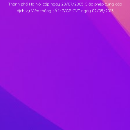
Thành phố Hà Nội cấp ngày 28/07/2005 Giấp phép cung cấp
dịch vụ Viễn thông số 147/GP-CVT ngày 02/05/2013