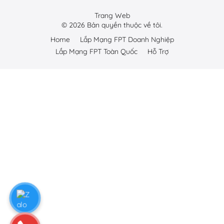
Trang Web
©
2026
Bản quyền thuộc về tôi.
Home
Lắp Mạng FPT Doanh Nghiệp
Lắp Mạng FPT Toàn Quốc
Hỗ Trợ