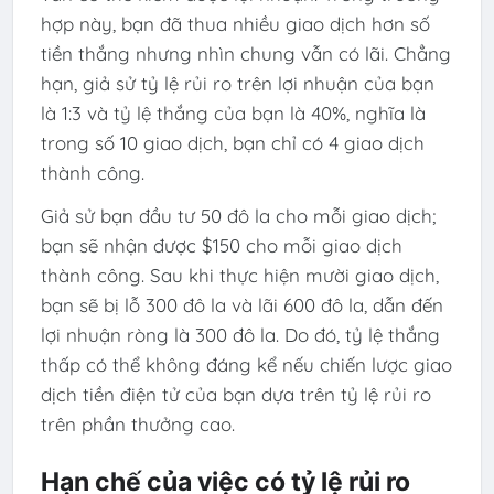
hợp này, bạn đã thua nhiều giao dịch hơn số
tiền thắng nhưng nhìn chung vẫn có lãi. Chẳng
hạn, giả sử tỷ lệ rủi ro trên lợi nhuận của bạn
là 1:3 và tỷ lệ thắng của bạn là 40%, nghĩa là
trong số 10 giao dịch, bạn chỉ có 4 giao dịch
thành công.
Giả sử bạn đầu tư 50 đô la cho mỗi giao dịch;
bạn sẽ nhận được $150 cho mỗi giao dịch
thành công. Sau khi thực hiện mười giao dịch,
bạn sẽ bị lỗ 300 đô la và lãi 600 đô la, dẫn đến
lợi nhuận ròng là 300 đô la. Do đó, tỷ lệ thắng
thấp có thể không đáng kể nếu chiến lược giao
dịch tiền điện tử của bạn dựa trên tỷ lệ rủi ro
trên phần thưởng cao.
Hạn chế của việc có tỷ lệ rủi ro