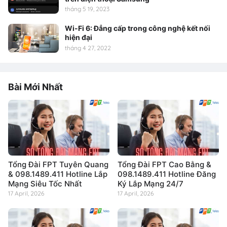
tháng 5 19, 2023
Wi-Fi 6: Đẳng cấp trong công nghệ kết nối
hiện đại
tháng 4 27, 2022
Bài Mới Nhất
Tổng Đài FPT Tuyên Quang
Tổng Đài FPT Cao Bằng &
& 098.1489.411 Hotline Lắp
098.1489.411 Hotline Đăng
Mạng Siêu Tốc Nhất
Ký Lắp Mạng 24/7
17 April, 2026
17 April, 2026