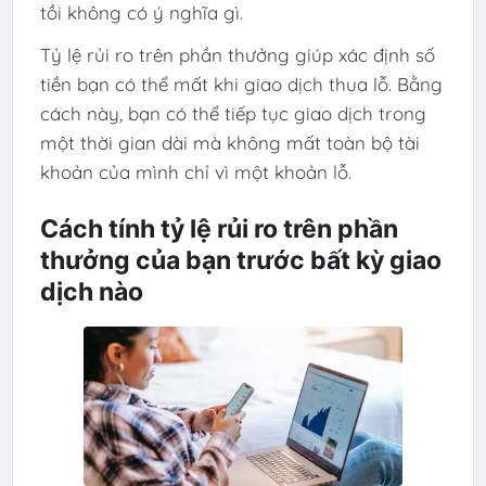
tồi không có ý nghĩa gì.
Tỷ lệ rủi ro trên phần thưởng giúp xác định số
tiền bạn có thể mất khi giao dịch thua lỗ. Bằng
cách này, bạn có thể tiếp tục giao dịch trong
một thời gian dài mà không mất toàn bộ tài
khoản của mình chỉ vì một khoản lỗ.
Cách tính tỷ lệ rủi ro trên phần
thưởng của bạn trước bất kỳ giao
dịch nào