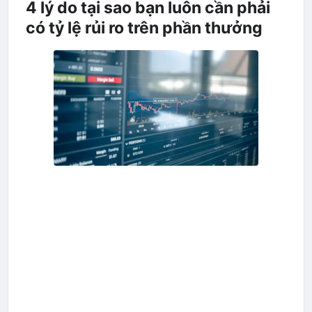
4 lý do tại sao bạn luôn cần phải
có tỷ lệ rủi ro trên phần thưởng