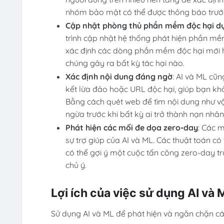
nhóm bảo mật có thể được thông báo trước 
Cập nhật phòng thủ phần mềm độc hại dự
trình cập nhật hệ thống phát hiện phần mề
xác định các dòng phần mềm độc hại mới hi
chúng gây ra bất kỳ tác hại nào.
Xác định nội dung đáng ngờ
: AI và ML cũ
kết lừa đảo hoặc URL độc hại, giúp bạn kh
Bằng cách quét web để tìm nội dung như v
ngừa trước khi bất kỳ ai trở thành nạn nhâ
Phát hiện các mối đe dọa zero-day
: Các 
sự trợ giúp của AI và ML. Các thuật toán c
có thể gợi ý một cuộc tấn công zero-day t
chủ ý.
Lợi ích của việc sử dụng AI và
Sử dụng AI và ML để phát hiện và ngăn chặn các