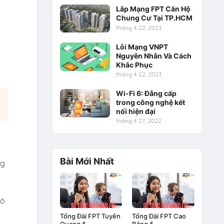
Lắp Mạng FPT Căn Hộ
Chung Cư Tại TP.HCM
tháng 4 22, 2023
Lỗi Mạng VNPT
Nguyên Nhân Và Cách
Khắc Phục
tháng 4 22, 2023
Wi-Fi 6: Đẳng cấp
trong công nghệ kết
nối hiện đại
tháng 4 27, 2022
Bài Mới Nhất
ng
có
Tổng Đài FPT Tuyên
Tổng Đài FPT Cao