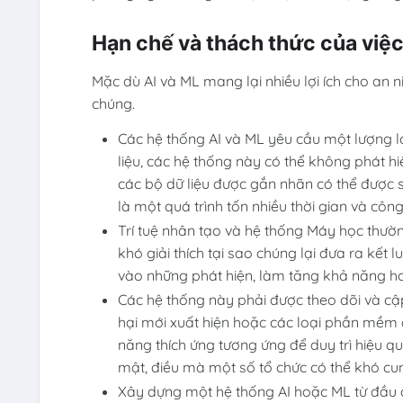
Hạn chế và thách thức của việc
Mặc dù AI và ML mang lại nhiều lợi ích cho an 
chúng.
Các hệ thống AI và ML yêu cầu một lượng 
liệu, các hệ thống này có thể không phát hi
các bộ dữ liệu được gắn nhãn có thể được s
là một quá trình tốn nhiều thời gian và công
Trí tuệ nhân tạo và hệ thống Máy học thườ
khó giải thích tại sao chúng lại đưa ra kết 
vào những phát hiện, làm tăng khả năng ho
Các hệ thống này phải được theo dõi và cập
hại mới xuất hiện hoặc các loại phần mềm đ
năng thích ứng tương ứng để duy trì hiệu q
mật, điều mà một số tổ chức có thể khó cu
Xây dựng một hệ thống AI hoặc ML từ đầu