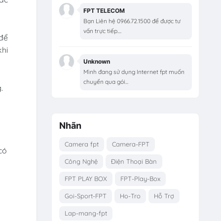
FPT TELECOM
Bạn Liên hệ 0966.72.1500 để được tư
vấn trực tiếp....
 để
khi
Unknown
Mình đang sử dụng Internet fpt muốn
chuyển qua gói...
.
Nhãn
Camera fpt
Camera-FPT
có
Công Nghệ
Điện Thoại Bàn
FPT PLAY BOX
FPT-Play-Box
Goi-Sport-FPT
Ho-Tro
Hỗ Trợ
Lap-mang-fpt