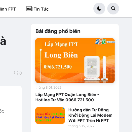
ình FPT
Tin Tức
Bài đăng phổ biến
và
0
tháng 8 01, 2023
Lắp Mạng FPT Quận Long Biên -
Hotline Tư Vấn 0966.721.500
Hướng dẫn Tự Động
ộc
Khởi Động Lại Modem
Wifi FPT Trên Hi FPT
tháng 5 15, 2022