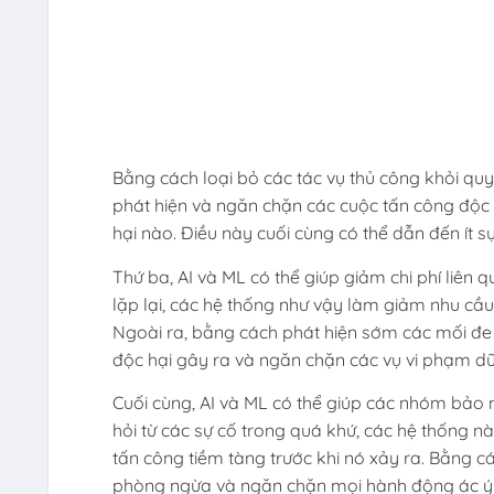
Bằng cách loại bỏ các tác vụ thủ công khỏi quy
phát hiện và ngăn chặn các cuộc tấn công độc h
hại nào. Điều này cuối cùng có thể dẫn đến ít 
Thứ ba, AI và ML có thể giúp giảm chi phí liên
lặp lại, các hệ thống như vậy làm giảm nhu cầu 
Ngoài ra, bằng cách phát hiện sớm các mối đe 
độc hại gây ra và ngăn chặn các vụ vi phạm dữ
Cuối cùng, AI và ML có thể giúp các nhóm bảo
hỏi từ các sự cố trong quá khứ, các hệ thống nà
tấn công tiềm tàng trước khi nó xảy ra. Bằng 
phòng ngừa và ngăn chặn mọi hành động ác ý tr