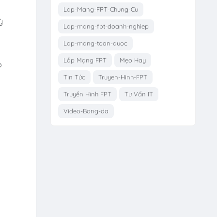
Lap-Mang-FPT-Chung-Cu
ỳ
Lap-mang-fpt-doanh-nghiep
Lap-mang-toan-quoc
Lắp Mạng FPT
Mẹo Hay
p
Tin Tức
Truyen-Hinh-FPT
Truyền Hình FPT
Tư Vấn IT
Video-Bong-da