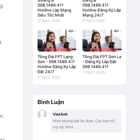
Quang &
Bằng &
ng
098.1489.411
098.1489.411
Hotline Lắp Mạng
Hotline Đăng Ký Lắp
Siêu Tốc Nhất
Mạng 24/7
17 April, 2026
17 April, 2026
y
Tổng Đài FPT Lạng
Tổng Đài FPT Sơn La
Sơn - 098.1489.411
- Đăng Ký Lắp Đặt
Hotline Đăng Ký Lắp
098.1489.411
Đặt 24/7
17 April, 2026
17 April, 2026
Bình Luận
VietAnh
ác
Mình không bật lại được. Các bạn hỗ
trợ với. Mình ...
các