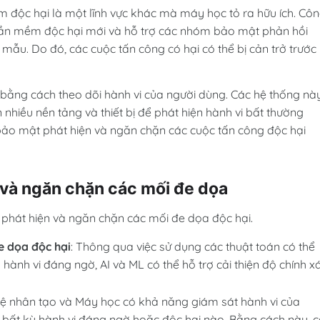
 độc hại là một lĩnh vực khác mà máy học tỏ ra hữu ích. Cô
hần mềm độc hại mới và hỗ trợ các nhóm bảo mật phản hồi
ẫu. Do đó, các cuộc tấn công có hại có thể bị cản trở trước
bằng cách theo dõi hành vi của người dùng. Các hệ thống nà
nhiều nền tảng và thiết bị để phát hiện hành vi bất thường
bảo mật phát hiện và ngăn chặn các cuộc tấn công độc hại
 và ngăn chặn các mối đe dọa
 phát hiện và ngăn chặn các mối đe dọa độc hại.
e dọa độc hại
: Thông qua việc sử dụng các thuật toán có thể
 hành vi đáng ngờ, AI và ML có thể hỗ trợ cải thiện độ chính x
 tuệ nhân tạo và Máy học có khả năng giám sát hành vi của
h bất kỳ hành vi đáng ngờ hoặc độc hại nào. Bằng cách này, 