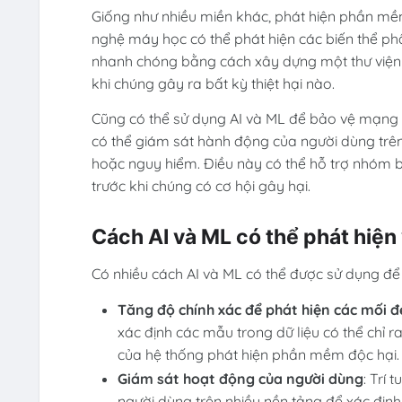
Giống như nhiều miền khác, phát hiện phần mềm
nghệ máy học có thể phát hiện các biến thể p
nhanh chóng bằng cách xây dựng một thư viện m
khi chúng gây ra bất kỳ thiệt hại nào.
Cũng có thể sử dụng AI và ML để bảo vệ mạng 
có thể giám sát hành động của người dùng trên 
hoặc nguy hiểm. Điều này có thể hỗ trợ nhóm 
trước khi chúng có cơ hội gây hại.
Cách AI và ML có thể phát hiện
Có nhiều cách AI và ML có thể được sử dụng để
Tăng độ chính xác để phát hiện các mối đ
xác định các mẫu trong dữ liệu có thể chỉ ra
của hệ thống phát hiện phần mềm độc hại.
Giám sát hoạt động của người dùng
: Trí
người dùng trên nhiều nền tảng để xác địn