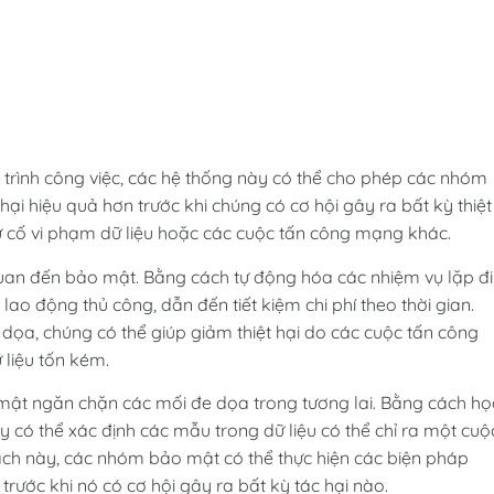
 trình công việc, các hệ thống này có thể cho phép các nhóm
ại hiệu quả hơn trước khi chúng có cơ hội gây ra bất kỳ thiệt
sự cố vi phạm dữ liệu hoặc các cuộc tấn công mạng khác.
 quan đến bảo mật. Bằng cách tự động hóa các nhiệm vụ lặp đi
lao động thủ công, dẫn đến tiết kiệm chi phí theo thời gian.
dọa, chúng có thể giúp giảm thiệt hại do các cuộc tấn công
 liệu tốn kém.
 mật ngăn chặn các mối đe dọa trong tương lai. Bằng cách họ
y có thể xác định các mẫu trong dữ liệu có thể chỉ ra một cuộ
cách này, các nhóm bảo mật có thể thực hiện các biện pháp
ước khi nó có cơ hội gây ra bất kỳ tác hại nào.