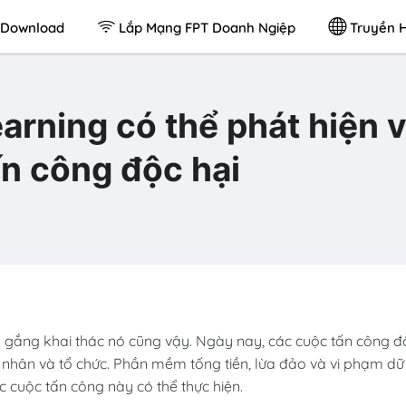
Download
Lắp Mạng FPT Doanh Ngiệp
Truyền H
arning có thể phát hiện 
n công độc hại
cố gắng khai thác nó cũng vậy. Ngày nay, các cuộc tấn công đ
á nhân và tổ chức. Phần mềm tống tiền, lừa đảo và vi phạm dữ
ác cuộc tấn công này có thể thực hiện.