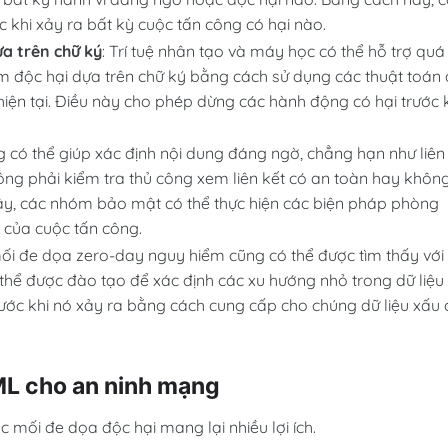
khi xảy ra bất kỳ cuộc tấn công có hại nào.
a trên chữ ký
: Trí tuệ nhân tạo và máy học có thể hỗ trợ quá
m độc hại dựa trên chữ ký bằng cách sử dụng các thuật toán
ện tại. Điều này cho phép dừng các hành động có hại trước 
ng có thể giúp xác định nội dung đáng ngờ, chẳng hạn như liên
ông phải kiểm tra thủ công xem liên kết có an toàn hay không
ậy, các nhóm bảo mật có thể thực hiện các biện pháp phòng
n của cuộc tấn công.
mối đe dọa zero-day nguy hiểm cũng có thể được tìm thấy với
ó thể được đào tạo để xác định các xu hướng nhỏ trong dữ liệu
rước khi nó xảy ra bằng cách cung cấp cho chúng dữ liệu xấu 
 ML cho an ninh mạng
 mối đe dọa độc hại mang lại nhiều lợi ích.