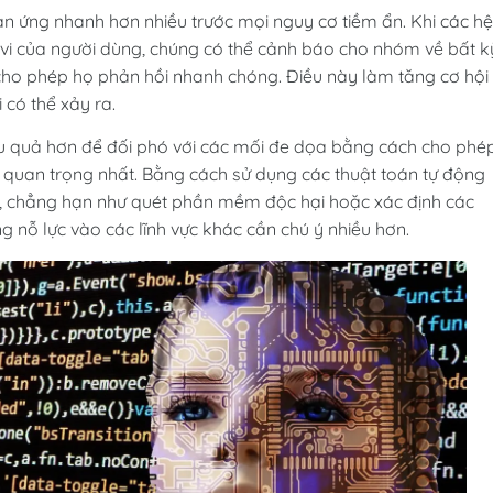
n ứng nhanh hơn nhiều trước mọi nguy cơ tiềm ẩn. Khi các hệ
 vi của người dùng, chúng có thể cảnh báo cho nhóm về bất k
cho phép họ phản hồi nhanh chóng. Điều này làm tăng cơ hội
 có thể xảy ra.
ệu quả hơn để đối phó với các mối đe dọa bằng cách cho phé
quan trọng nhất. Bằng cách sử dụng các thuật toán tự động
ại, chẳng hạn như quét phần mềm độc hại hoặc xác định các
 nỗ lực vào các lĩnh vực khác cần chú ý nhiều hơn.