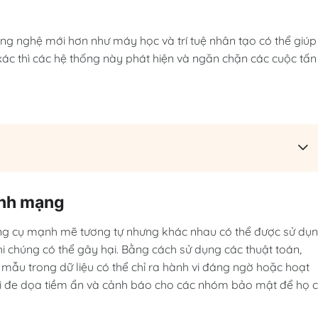
g nghệ mới hơn như máy học và trí tuệ nhân tạo có thể giúp
ác thì các hệ thống này phát hiện và ngăn chặn các cuộc tấn
ninh mạng
công cụ mạnh mẽ tương tự nhưng khác nhau có thể được sử dụ
i chúng có thể gây hại. Bằng cách sử dụng các thuật toán,
c mẫu trong dữ liệu có thể chỉ ra hành vi đáng ngờ hoặc hoạt
ối đe dọa tiềm ẩn và cảnh báo cho các nhóm bảo mật để họ 