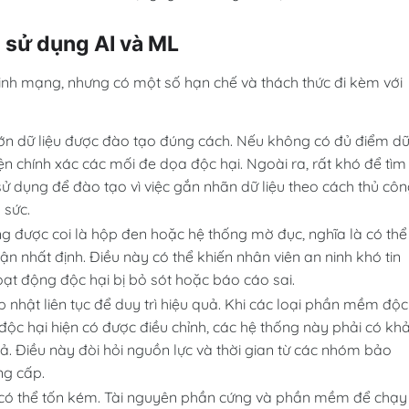
 sử dụng AI và ML
ninh mạng, nhưng có một số hạn chế và thách thức đi kèm với
lớn dữ liệu được đào tạo đúng cách. Nếu không có đủ điểm d
ện chính xác các mối đe dọa độc hại. Ngoài ra, rất khó để tìm
ử dụng để đào tạo vì việc gắn nhãn dữ liệu theo cách thủ cô
 sức.
ng được coi là hộp đen hoặc hệ thống mờ đục, nghĩa là có thể
luận nhất định. Điều này có thể khiến nhân viên an ninh khó tin
ạt động độc hại bị bỏ sót hoặc báo cáo sai.
 nhật liên tục để duy trì hiệu quả. Khi các loại phần mềm độc
ộc hại hiện có được điều chỉnh, các hệ thống này phải có kh
uả. Điều này đòi hỏi nguồn lực và thời gian từ các nhóm bảo
ng cấp.
 có thể tốn kém. Tài nguyên phần cứng và phần mềm để chạy