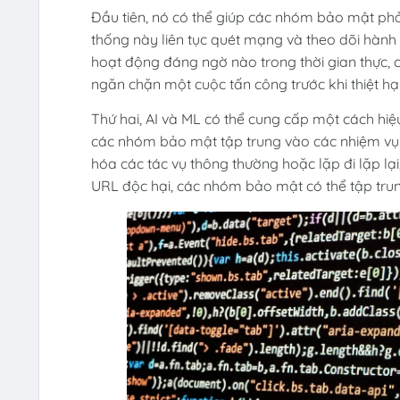
Đầu tiên, nó có thể giúp các nhóm bảo mật phả
thống này liên tục quét mạng và theo dõi hành
hoạt động đáng ngờ nào trong thời gian thực, 
ngăn chặn một cuộc tấn công trước khi thiệt hại
Thứ hai, AI và ML có thể cung cấp một cách hi
các nhóm bảo mật tập trung vào các nhiệm vụ 
hóa các tác vụ thông thường hoặc lặp đi lặp l
URL độc hại, các nhóm bảo mật có thể tập trung