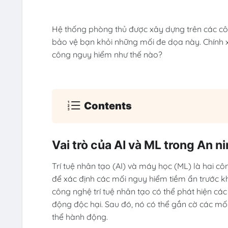
Hệ thống phòng thủ được xây dựng trên các côn
bảo vệ bạn khỏi những mối đe dọa này. Chính x
công nguy hiểm như thế nào?
Contents
Vai trò của AI và ML trong An 
Trí tuệ nhân tạo (AI) và máy học (ML) là hai 
để xác định các mối nguy hiểm tiềm ẩn trước kh
công nghệ trí tuệ nhân tạo có thể phát hiện cá
động độc hại. Sau đó, nó có thể gắn cờ các m
thể hành động.