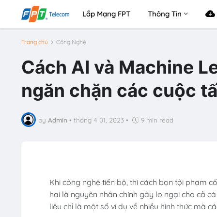
Lắp Mạng FPT
Thông Tin
Trang chủ
Công Nghệ
Cách AI và Machine Le
ngăn chặn các cuộc tấ
by
Admin
•
tháng 4 01, 2023
•
9 min read
Khi công nghệ tiến bộ, thì cách bọn tội phạm 
hại là nguyên nhân chính gây lo ngại cho cả c
liệu chỉ là một số ví dụ về nhiều hình thức mà c